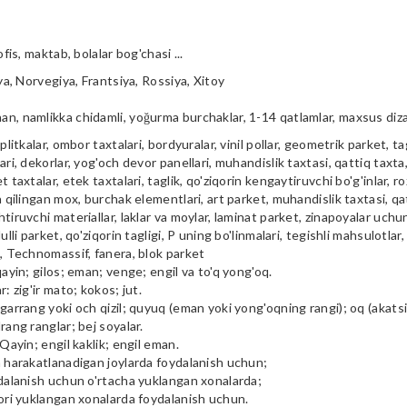
ofis, maktab, bolalar bog'chasi ...
iya, Norvegiya, Frantsiya, Rossiya, Xitoy
n, namlikka chidamli, yoğurma burchaklar, 1-14 qatlamlar, maxsus diz
plitkalar, ombor taxtalari, bordyuralar, vinil pollar, geometrik parket, tag
ari, dekorlar, yog'och devor panellari, muhandislik taxtasi, qattiq taxta, 
t taxtalar, etek taxtalari, taglik, qo'ziqorin kengaytiruvchi bo'g'inlar, ro
a qilingan mox, burchak elementlari, art parket, muhandislik taxtasi, qa
tiruvchi materiallar, laklar va moylar, laminat parket, zinapoyalar uchu
ulli parket, qo'ziqorin tagligi, P uning bo'linmalari, tegishli mahsulotlar,
i, Technomassif, fanera, blok parket
qayin; gilos; eman; venge; engil va to'q yong'oq.
r: zig'ir mato; kokos; jut.
garrang yoki och qizil; quyuq (eman yoki yong'oqning rangi); oq (akatsiya
rang ranglar; bej soyalar.
 Qayin; engil kaklik; engil eman.
m harakatlanadigan joylarda foydalanish uchun;
ydalanish uchun o'rtacha yuklangan xonalarda;
qori yuklangan xonalarda foydalanish uchun.