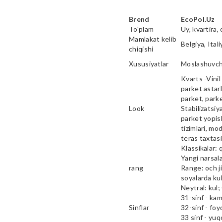
Brend
EcoPol.Uz
To'plam
Uy, kvartira, 
Mamlakat kelib
Belgiya, Ital
chiqishi
Xususiyatlar
Moslashuvcha
Kvarts -Vinil 
parket astarl
parket, parke
Look
Stabilizatsiy
parket yopish
tizimlari, mod
teras taxtas
Klassikalar: 
Yangi narsala
rang
Range: och ji
soyalarda kul
Neytral: kul;
31-sinf - ka
Sinflar
32-sinf - fo
33 sinf - yu