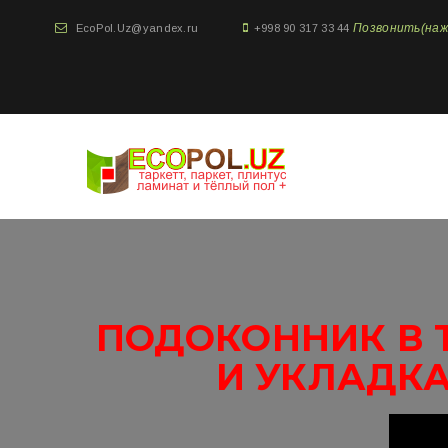
Позвонить(нажми
EcoPol.Uz@yandex.ru
+998 90 317 33 44
ПОДОКОННИК В 
И УКЛАДКА