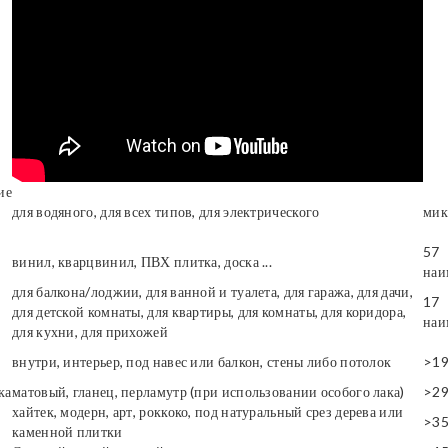
ие
для водяного, для всех типов, для электрического
мик
57
винил, кварцвинил, ПВХ плитка, доска ...
наи
для балкона/лоджии, для ванной и туалета, для гаража, для дачи,
17
для детской комнаты, для квартиры, для комнаты, для коридора,
наи
для кухни, для прихожей
внутри, интерьер, под навес или балкон, стены либо потолок
>1
ка
матовый, гланец, перламутр (при использовании особого лака)
>2
хайтек, модерн, арт, роккоко, под натуральный срез дерева или
>3
каменной плитки