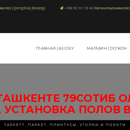
те) | Qo'ng'iroq (bosing)
Написать(нажмите) 
+998 90 317 33 44
ГЛАВНАЯ | ASOSIY
МАГАЗИН | DO'KON
ТАШКЕНТЕ 79СОТИБ О
 УСТАНОВКА ПОЛОВ 
ТАРКЕТТ, ПАРКЕТ, ПЛИНТУСЫ, УГОЛКИ И ПОРОГИ