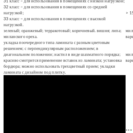
31 класс – для использования в помещениях с низкой нагрузкой;
32 класс – для использования в помещениях со средней
нагрузкой;
> 1
33 класс – для использования в помещениях с высокой
нагрузкой.
зеленый; оранжевый; терракотовый; коричневый. вишня; липа;
мил
миланского ореха.
вар
укладка поочередного типа ламината с разным цветовым
решением; с перпендикулярным расположением; в
диагональном положении; настил в виде шахматного порядка;
мил
красиво смотрится применение вставок из ламината; установка
вар
бордюра; можно использовать трехцветный прием; укладки
ламината с дизайном под плитку.
***