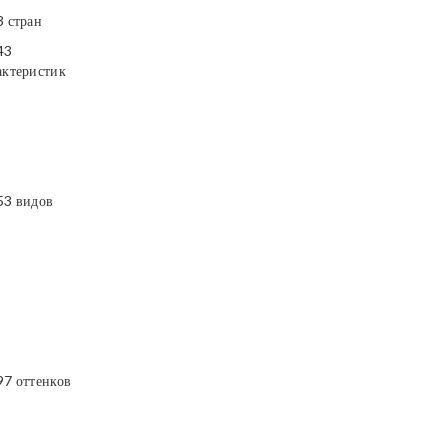
3 стран
43
актеристик
53 видов
97 оттенков