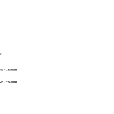
с
менований
менований
9
9
5