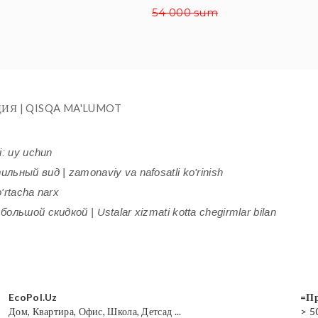
54 000 sum
ИЯ | QISQA MA'LUMOT
i: uy uchun
ьный вид | zamonaviy va nafosatli ko'rinish
'rtacha narx
ольшой скидкой | Ustalar xizmati kotta chegirmlar bilan
EcoPol.Uz
=Пр
Дом, Квартира, Офис, Школа, Детсад ...
> 5