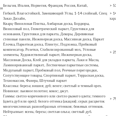
Бельгия, Италия, Норвегия, Франция, Россия, Китай,
> 5
ля
Гибкий, Влагостойкий, Замешяющий Углы, 1-14 слойный, Спец
> 1
Заказ Дизайн,
хар
Кварц-Виниловая Плитка, Амбарная доска, Бордюры,
Виниловый пол, Геометрический паркет, Грунтовки для
основания, Грунтовки для паркета, Декоры, Деревянные
стеновые панели, Инженерная доска, Массивная доска, Паркет
Ёлочка, Паркетная доска, Плинтус, Подложка, Пробковый
компенсатор, Розетки, Стабилизированный мох, Угловые
> 2
элементы, Художественный паркет, Инженерная доска,
Массивная Доска, Клей для укладки паркета, Лаки и Масла,
Ламинированный паркет, Лестничные паркетные системы,
Модульный паркет, Пробковый пол, Реечные перегородки,
Сопутствующие товары, Спортивный паркет, Террасная доска,
Техномассив, Фанера, Штучный паркет
Классика: береза; вишня; дуб; венге; светлый и темный орех.
Новинки: льняное полотно; кокос; джут.
Гаммы: светло-коричневого или светло-рыжего цвета; темного
> 7
(цвета дуб или орех); белого оттенка (акация); серых расцветок
многочисленных разнообразных оттенков; бежевых оттенков.
Нейтралные: ясень; береза; светлая ольха; светлый дуб.