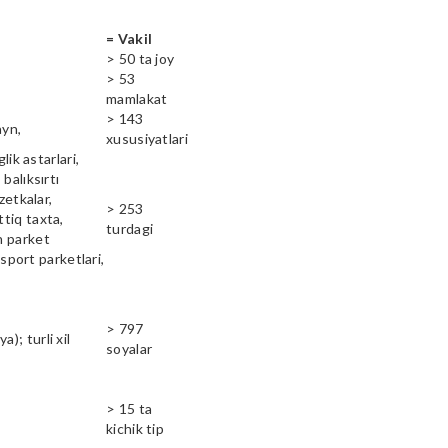
= Vakil
> 50 ta joy
> 53
mamlakat
> 143
ayn,
xususiyatlari
lik astarlari,
balıksırtı
zetkalar,
> 253
ttiq taxta,
turdagi
n parket
 sport parketlari,
> 797
); turli xil
soyalar
> 15 ta
kichik tip