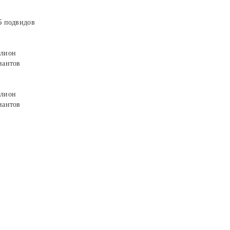
5 подвидов
лион
иантов
лион
иантов