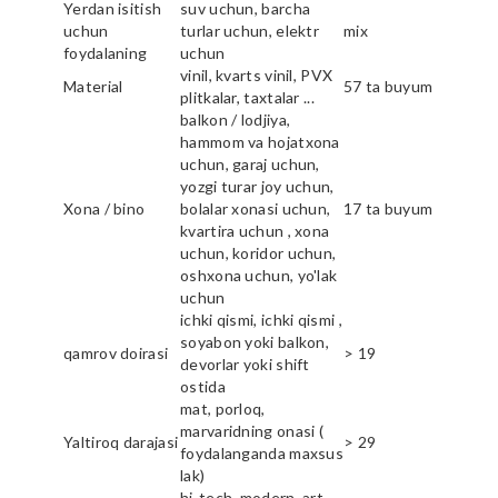
Yerdan isitish
suv uchun, barcha
uchun
turlar uchun, elektr
mix
foydalaning
uchun
vinil, kvarts vinil, PVX
Material
57 ta buyum
plitkalar, taxtalar ...
balkon / lodjiya,
hammom va hojatxona
uchun, garaj uchun,
yozgi turar joy uchun,
Xona / bino
bolalar xonasi uchun,
17 ta buyum
kvartira uchun , xona
uchun, koridor uchun,
oshxona uchun, yo'lak
uchun
ichki qismi, ichki qismi ,
soyabon yoki balkon,
qamrov doirasi
> 19
devorlar yoki shift
ostida
mat, porloq,
marvaridning onasi (
Yaltiroq darajasi
> 29
foydalanganda maxsus
lak)
hi-tech, modern, art,