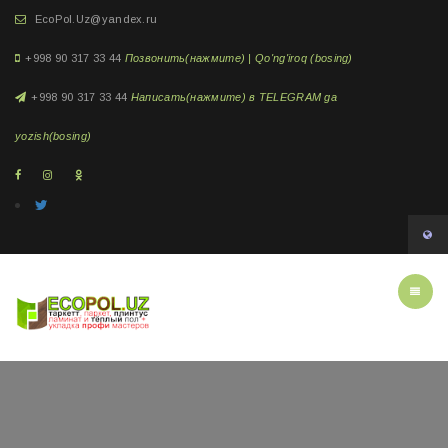
EcoPol.Uz@yandex.ru
+998 90 317 33 44
Позвонить(нажмите) | Qo'ng'iroq (bosing)
+998 90 317 33 44
Написать(нажмите) в TELEGRAM ga
yozish(bosing)