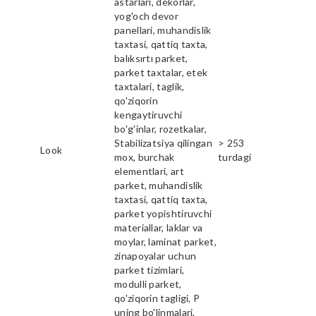
astarlari, dekorlar,
yog'och devor
panellari, muhandislik
taxtasi, qattiq taxta,
balıksırtı parket,
parket taxtalar, etek
taxtalari, taglik,
qo'ziqorin
kengaytiruvchi
bo'g'inlar, rozetkalar,
Stabilizatsiya qilingan
> 253
Look
mox, burchak
turdagi
elementlari, art
parket, muhandislik
taxtasi, qattiq taxta,
parket yopishtiruvchi
materiallar, laklar va
moylar, laminat parket,
zinapoyalar uchun
parket tizimlari,
modulli parket,
qo'ziqorin tagligi, P
uning bo'linmalari,