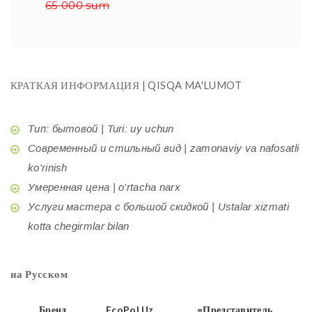
65 000 sum
КРАТКАЯ ИНФОРМАЦИЯ | QISQA MA'LUMOT
Тип: бытовой | Turi: uy uchun
Современный и стильный вид | zamonaviy va nafosatli
ko'rinish
Умеренная цена | o'rtacha narx
Услуги мастера с большой скидкой | Ustalar xizmati
kotta chegirmlar bilan
на Русском
Бренд
EcoPol.Uz
=Представитель