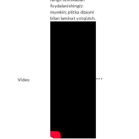
foydalanishingiz
mumkin; plitka dizayni
bilan laminat yotqizish.
Video
***