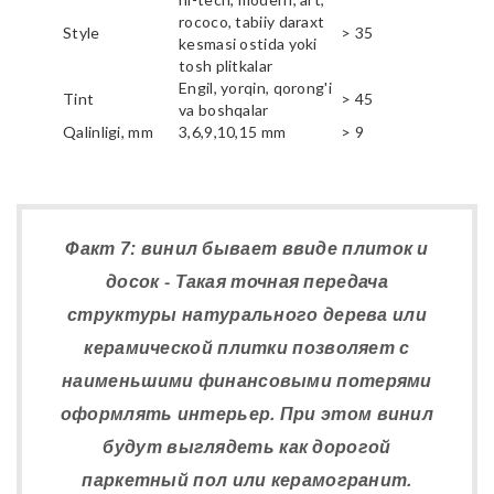
rococo, tabiiy daraxt
Style
> 35
kesmasi ostida yoki
tosh plitkalar
Engil, yorqin, qorong'i
Tint
> 45
va boshqalar
Qalinligi, mm
3,6,9,10,15 mm
> 9
Факт 7: винил бывает ввиде плиток и
досок - Такая точная передача
структуры натурального дерева или
керамической плитки позволяет с
наименьшими финансовыми потерями
оформлять интерьер. При этом винил
будут выглядеть как дорогой
паркетный пол или керамогранит.