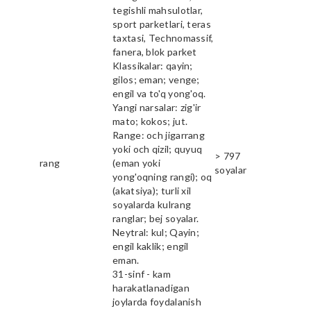
tegishli mahsulotlar,
sport parketlari, teras
taxtasi, Technomassif,
fanera, blok parket
Klassikalar: qayin;
gilos; eman; venge;
engil va to'q yong'oq.
Yangi narsalar: zig'ir
mato; kokos; jut.
Range: och jigarrang
yoki och qizil; quyuq
> 797
rang
(eman yoki
soyalar
yong'oqning rangi); oq
(akatsiya); turli xil
soyalarda kulrang
ranglar; bej soyalar.
Neytral: kul; Qayin;
engil kaklik; engil
eman.
31-sinf - kam
harakatlanadigan
joylarda foydalanish