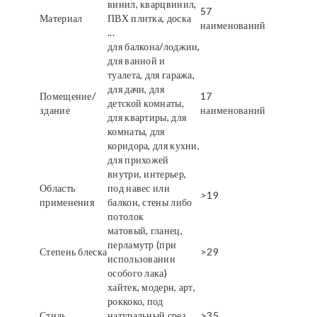
винил, кварцвинил,
57
Материал
ПВХ плитка, доска
наименований
...
для балкона/лоджии,
для ванной и
туалета, для гаража,
для дачи, для
Помещение/
17
детской комнаты,
здание
наименований
для квартиры, для
комнаты, для
коридора, для кухни,
для прихожей
внутри, интерьер,
Область
под навес или
>19
применения
балкон, стены либо
потолок
матовый, гланец,
перламутр (при
Степень блеска
>29
использовании
особого лака)
хайтек, модерн, арт,
роккоко, под
Стиль
натуральный срез
>35