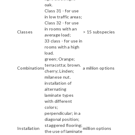
oak.
Class 31 - for use
in low traffic areas;
Class 32 - for use
in rooms with an
Classes
> 15 subspecies
average load;
33 class - for use in
rooms with a high
load.
green; Orange;
terracotta; brown.
Combinations
a million options
cherry; Linden;
milanese nut.
installation of
alternating
laminate types
with different
colors;
perpendicular; in a
diagonal position;
staggered flooring;
Installation
million options
the use of laminate