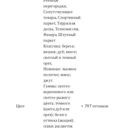
Реечные
перегородки,
Сопутствующие
товары, Спортивный
паркет, Террасная
доска, Техномассив,
Фанера, Штучный
паркет
Классика: береза;
вишня; дуб; венге;
светлый и темный
орех.
Новинки: льняное
полотно; кокос;
джут.
Гаммы: светло-
коричневого или
светло-рыжего
цвета; темного
Цвет
> 797 оттенков
(цвета дуб или
орех); белого
оттенка (акация);
серых расцветок