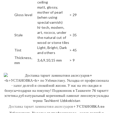
ceiling
matt, glossy,
mother of pearl
Gloss level
> 29
(when using
special varnish)
hi-tech, modern,
art, rococo, under
Style
> 35
the natural cut of
wood or stone tiles
Light, Bright, Dark
Tint
> 45
and others
Thickness,
3,6,9,10,15 mm
> 9
mm
Доставка таркет ламинатови аксессуаров+
УСТАНОВКА
по
Узбекистану. Укладка от профессионала - залог долгой и