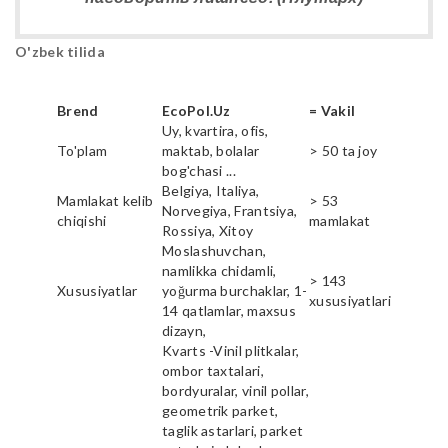
O'zbek tilida
Brend
EcoPol.Uz
= Vakil
Uy, kvartira, ofis,
To'plam
maktab, bolalar
> 50 ta joy
bog'chasi ...
Belgiya, Italiya,
Mamlakat kelib
> 53
Norvegiya, Frantsiya,
chiqishi
mamlakat
Rossiya, Xitoy
Moslashuvchan,
namlikka chidamli,
> 143
Xususiyatlar
yoğurma burchaklar, 1-
xususiyatlari
14 qatlamlar, maxsus
dizayn,
Kvarts -Vinil plitkalar,
ombor taxtalari,
bordyuralar, vinil pollar,
geometrik parket,
taglik astarlari, parket