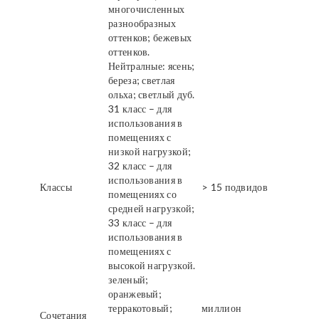
многочисленных
разнообразных
оттенков; бежевых
оттенков.
Нейтралные: ясень;
береза; светлая
ольха; светлый дуб.
31 класс – для
использования в
помещениях с
низкой нагрузкой;
32 класс – для
использования в
Классы
> 15 подвидов
помещениях со
средней нагрузкой;
33 класс – для
использования в
помещениях с
высокой нагрузкой.
зеленый;
оранжевый;
терракотовый;
миллион
Сочетания