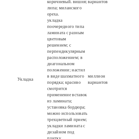
коричневый. вишня;
вариантов
липа; миланского
ореха.
укладка
поочередного типа
ламината с разным
цветовым
решением; с
перпендикулярным
расположением; в
диагональном
положении; настил
в виде шахматного
миллион
Укладка
порядка; красиво
вариантов
смотрится
применение вставок
из ламината;
установка бордюра;
можно использовать
трехцветный прием;
укладки ламината с
дизайном под
плитку.