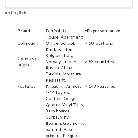
on English
Brand
EcoPol.Uz
=Representative
House, Apartment,
Collection
Office, School,
> 50 locations
Kindergarten ...
Belgium, Italy,
Country of
Norway, France,
> 53 countries
origin
Russia, China
Flexible, Moisture
Resistant,
Features
Kneading Angles,
> 143 Features
1-14 Layers,
Custom Design,
Quartz -Vinyl Tiles,
Barn boards,
Curbs, Vinyl
flooring, Geometric
parquet, Base
primers, Parquet