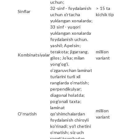
uchun;
32-sinf - foydalanish
> 15 ta
Sinflar
uchun o'rtacha
kichik tip
yuklangan xonalarda;
33 sinf - yuqori
yuklangan xonalarda
foydalanish uchun.
yashil; Apelsin;
terakota; jigarrang.
million
Kombinatsiyalar
gilos; Jo'ka; milan
variant
yong'og'i.
o'zgaruvchan laminat
turlarini turli xil
ranglarda o'rnatish;
perpendikulyar;
diagonal holatda;
pog'onali taxta;
laminat
million
O'rnatish
qo'shimchalardan
variant
foydalanish chiroyli
ko'rinadi; yo'l chetini
o'rnatish; siz uch
rangli texnikadan