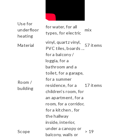
Use for
for water, for all
underfloor
mix
types, for electric
heating
vinyl, quartz vinyl,
Material
57 items
PVC tiles, boards ...
for a balcony /
loggia, for a
bathroom and a
toilet, for a garage,
for a summer
Room /
residence, for a
17 items
building
children's room, for
an apartment, for a
room, for a corridor,
for a kitchen , for
the hallway
inside, interior,
under a canopy or
Scope
> 19
balcony, walls or