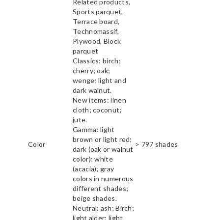
Related products,
Sports parquet,
Terrace board,
Technomassif,
Plywood, Block
parquet
Classics: birch;
cherry; oak;
wenge; light and
dark walnut.
New items: linen
cloth; coconut;
jute.
Gamma: light
brown or light red;
Color
> 797 shades
dark (oak or walnut
color); white
(acacia); gray
colors in numerous
different shades;
beige shades.
Neutral: ash; Birch;
light alder; light