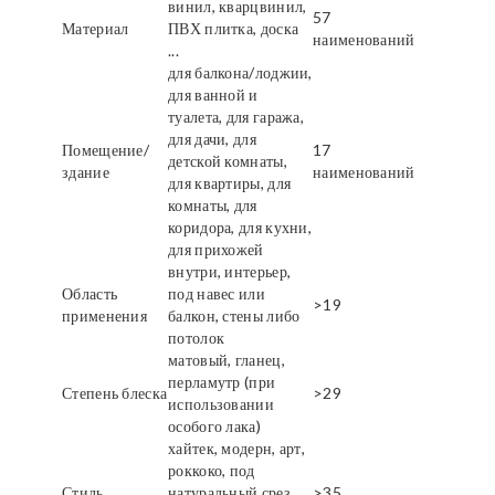
винил, кварцвинил,
57
Материал
ПВХ плитка, доска
наименований
...
для балкона/лоджии,
для ванной и
туалета, для гаража,
для дачи, для
Помещение/
17
детской комнаты,
здание
наименований
для квартиры, для
комнаты, для
коридора, для кухни,
для прихожей
внутри, интерьер,
Область
под навес или
>19
применения
балкон, стены либо
потолок
матовый, гланец,
перламутр (при
Степень блеска
>29
использовании
особого лака)
хайтек, модерн, арт,
роккоко, под
Стиль
натуральный срез
>35