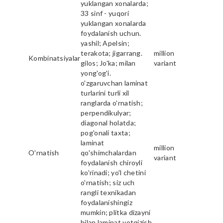
yuklangan xonalarda;
33 sinf - yuqori
yuklangan xonalarda
foydalanish uchun.
yashil; Apelsin;
terakota; jigarrang.
million
Kombinatsiyalar
gilos; Jo'ka; milan
variant
yong'og'i.
o'zgaruvchan laminat
turlarini turli xil
ranglarda o'rnatish;
perpendikulyar;
diagonal holatda;
pog'onali taxta;
laminat
million
O'rnatish
qo'shimchalardan
variant
foydalanish chiroyli
ko'rinadi; yo'l chetini
o'rnatish; siz uch
rangli texnikadan
foydalanishingiz
mumkin; plitka dizayni
bilan laminat yotqizish.