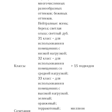
многочисленных
разнообразных
оттенков; бежевых
оттенков.
Нейтралные: ясень;
береза; светлая
ольха; светлый дуб.
31 класс – для
использования в
помещениях с
низкой нагрузкой;
32 класс – для
использования в
Классы
> 15 подвидов
помещениях со
средней нагрузкой;
33 класс – для
использования в
помещениях с
высокой нагрузкой.
зеленый;
оранжевый;
терракотовый;
миллион
Сочетания