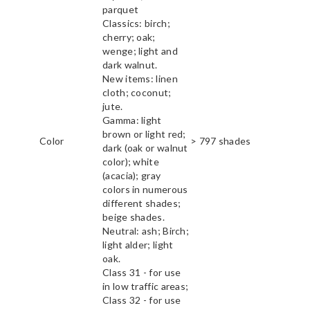
parquet
Classics: birch;
cherry; oak;
wenge; light and
dark walnut.
New items: linen
cloth; coconut;
jute.
Gamma: light
brown or light red;
Color
> 797 shades
dark (oak or walnut
color); white
(acacia); gray
colors in numerous
different shades;
beige shades.
Neutral: ash; Birch;
light alder; light
oak.
Class 31 - for use
in low traffic areas;
Class 32 - for use