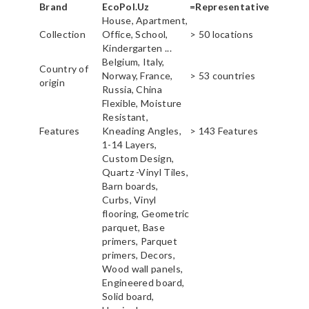
Brand
EcoPol.Uz
=Representative
House, Apartment,
Collection
Office, School,
> 50 locations
Kindergarten ...
Belgium, Italy,
Country of
Norway, France,
> 53 countries
origin
Russia, China
Flexible, Moisture
Resistant,
Features
Kneading Angles,
> 143 Features
1-14 Layers,
Custom Design,
Quartz -Vinyl Tiles,
Barn boards,
Curbs, Vinyl
flooring, Geometric
parquet, Base
primers, Parquet
primers, Decors,
Wood wall panels,
Engineered board,
Solid board,