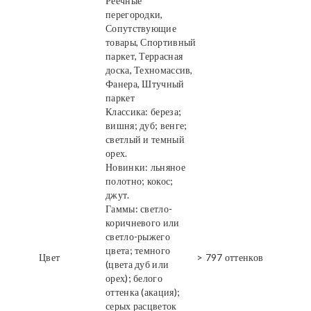
Реечные
перегородки,
Сопутствующие
товары, Спортивный
паркет, Террасная
доска, Техномассив,
Фанера, Штучный
паркет
Классика: береза;
вишня; дуб; венге;
светлый и темный
орех.
Новинки: льняное
полотно; кокос;
джут.
Гаммы: светло-
коричневого или
светло-рыжего
цвета; темного
Цвет
> 797 оттенков
(цвета дуб или
орех); белого
оттенка (акация);
серых расцветок