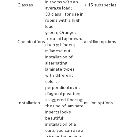
in rooms with an
Classes
> 15 subspecies
average load;
33 class - for use in
rooms with a high
load.
green; Orange;
terracotta; brown.
Combinations
a million options
cherry; Linden;
milanese nut.
installation of
alternating
laminate types
with different
colors;
perpendicular; in a
diagonal position;
staggered flooring;
Installation
million options
the use of laminate
inserts looks
beautiful;
installation of a
curb; you can use a
tricolor technique;