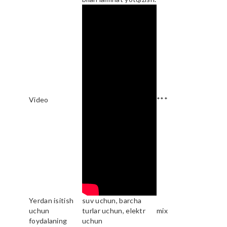
Video
***
Yerdan isitish
suv uchun, barcha
uchun
turlar uchun, elektr
mix
foydalaning
uchun