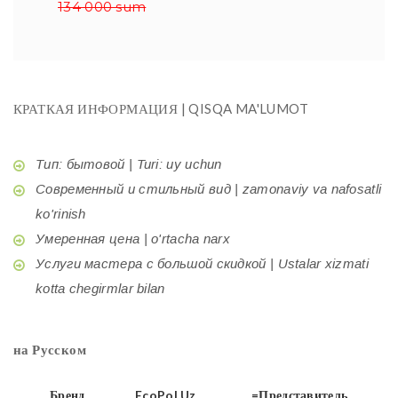
134 000 sum
КРАТКАЯ ИНФОРМАЦИЯ | QISQA MA'LUMOT
Тип: бытовой | Turi: uy uchun
Современный и стильный вид | zamonaviy va nafosatli
ko'rinish
Умеренная цена | o'rtacha narx
Услуги мастера с большой скидкой | Ustalar xizmati
kotta chegirmlar bilan
на Русском
Бренд
EcoPol.Uz
=Представитель