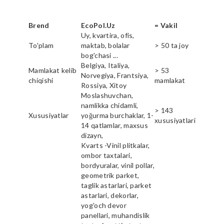
Brend
EcoPol.Uz
= Vakil
Uy, kvartira, ofis,
To'plam
maktab, bolalar
> 50 ta joy
bog'chasi ...
Belgiya, Italiya,
Mamlakat kelib
> 53
Norvegiya, Frantsiya,
chiqishi
mamlakat
Rossiya, Xitoy
Moslashuvchan,
namlikka chidamli,
> 143
Xususiyatlar
yoğurma burchaklar, 1-
xususiyatlari
14 qatlamlar, maxsus
dizayn,
Kvarts -Vinil plitkalar,
ombor taxtalari,
bordyuralar, vinil pollar,
geometrik parket,
taglik astarlari, parket
astarlari, dekorlar,
yog'och devor
panellari, muhandislik