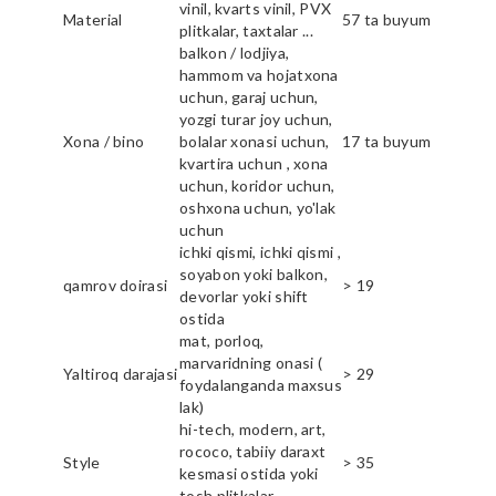
vinil, kvarts vinil, PVX
Material
57 ta buyum
plitkalar, taxtalar ...
balkon / lodjiya,
hammom va hojatxona
uchun, garaj uchun,
yozgi turar joy uchun,
Xona / bino
bolalar xonasi uchun,
17 ta buyum
kvartira uchun , xona
uchun, koridor uchun,
oshxona uchun, yo'lak
uchun
ichki qismi, ichki qismi ,
soyabon yoki balkon,
qamrov doirasi
> 19
devorlar yoki shift
ostida
mat, porloq,
marvaridning onasi (
Yaltiroq darajasi
> 29
foydalanganda maxsus
lak)
hi-tech, modern, art,
rococo, tabiiy daraxt
Style
> 35
kesmasi ostida yoki
tosh plitkalar