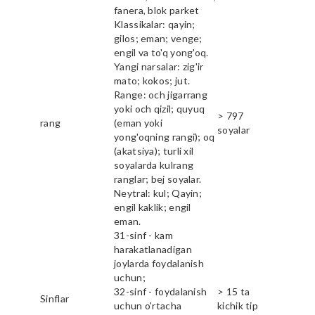
fanera, blok parket
Klassikalar: qayin;
gilos; eman; venge;
engil va to'q yong'oq.
Yangi narsalar: zig'ir
mato; kokos; jut.
Range: och jigarrang
yoki och qizil; quyuq
> 797
rang
(eman yoki
soyalar
yong'oqning rangi); oq
(akatsiya); turli xil
soyalarda kulrang
ranglar; bej soyalar.
Neytral: kul; Qayin;
engil kaklik; engil
eman.
31-sinf - kam
harakatlanadigan
joylarda foydalanish
uchun;
32-sinf - foydalanish
> 15 ta
Sinflar
uchun o'rtacha
kichik tip