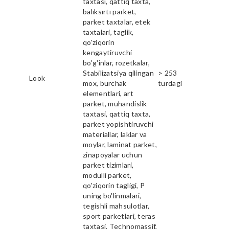
taxtasi, qattiq taxta,
balıksırtı parket,
parket taxtalar, etek
taxtalari, taglik,
qo'ziqorin
kengaytiruvchi
bo'g'inlar, rozetkalar,
Stabilizatsiya qilingan
> 253
Look
mox, burchak
turdagi
elementlari, art
parket, muhandislik
taxtasi, qattiq taxta,
parket yopishtiruvchi
materiallar, laklar va
moylar, laminat parket,
zinapoyalar uchun
parket tizimlari,
modulli parket,
qo'ziqorin tagligi, P
uning bo'linmalari,
tegishli mahsulotlar,
sport parketlari, teras
taxtasi, Technomassif,