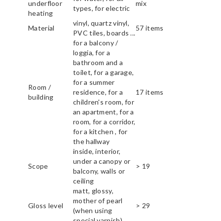
underfloor
mix
types, for electric
heating
vinyl, quartz vinyl,
Material
57 items
PVC tiles, boards ...
for a balcony /
loggia, for a
bathroom and a
toilet, for a garage,
for a summer
Room /
residence, for a
17 items
building
children's room, for
an apartment, for a
room, for a corridor,
for a kitchen , for
the hallway
inside, interior,
under a canopy or
Scope
> 19
balcony, walls or
ceiling
matt, glossy,
mother of pearl
Gloss level
> 29
(when using
special varnish)