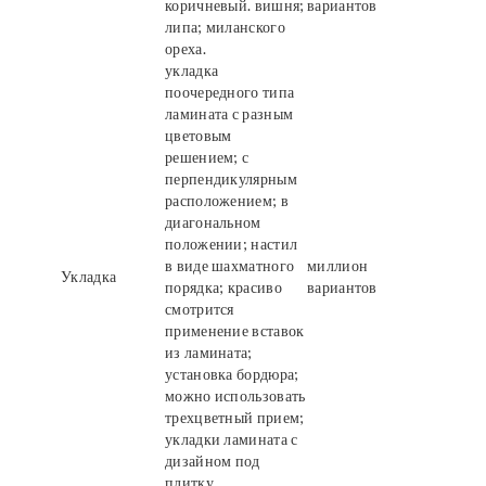
коричневый. вишня;
вариантов
липа; миланского
ореха.
укладка
поочередного типа
ламината с разным
цветовым
решением; с
перпендикулярным
расположением; в
диагональном
положении; настил
в виде шахматного
миллион
Укладка
порядка; красиво
вариантов
смотрится
применение вставок
из ламината;
установка бордюра;
можно использовать
трехцветный прием;
укладки ламината с
дизайном под
плитку.