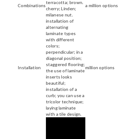
terracotta; brown.
Combinations
a million options
cherry; Linden;
milanese nut.
installation of
alternating
laminate types
with different
colors;
perpendicular; in a
diagonal position;
staggered flooring;
Installation
million options
the use of laminate
inserts looks
beautiful;
installation of a
curb; you can use a
tricolor technique;
laying laminate
with a tile design.