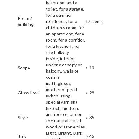
bathroom and a
toilet, for a garage,
for a summer
Room /
residence, for a
17 items
building
children's room, for
an apartment, for a
room, for a corridor,
for a kitchen , for
the hallway
inside, interior,
under a canopy or
Scope
> 19
balcony, walls or
ceiling
matt, glossy,
mother of pearl
Gloss level
> 29
(when using
special varnish)
hi-tech, modern,
art, rococo, under
Style
> 35
the natural cut of
wood or stone tiles
Light, Bright, Dark
Tint
> 45