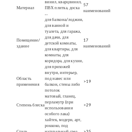
винил, кварцвинил,
57
Материал
ПВХ плитка, доска
наименований
...
для балкона/лоджии,
для ванной и
туалета, для гаража,
для дачи, для
Помещение/
17
детской комнаты,
здание
наименований
для квартиры, для
комнаты, для
коридора, для кухни,
для прихожей
внутри, интерьер,
Область
под навес или
>19
применения
балкон, стены либо
потолок
матовый, гланец,
перламутр (при
Степень блеска
>29
использовании
особого лака)
хайтек, модерн, арт,
роккоко, под
Стиль
натуральный срез
>35