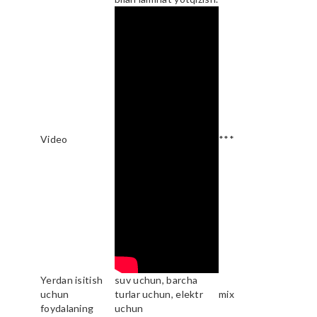
Video
***
Yerdan isitish
suv uchun, barcha
uchun
turlar uchun, elektr
mix
foydalaning
uchun