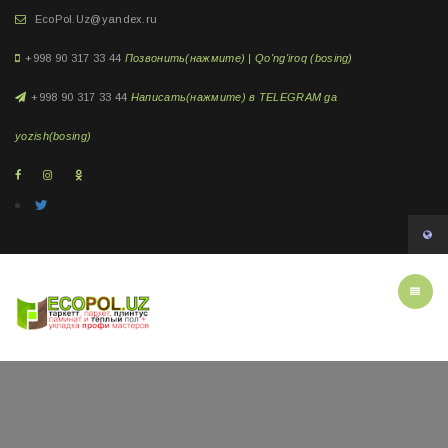
EcoPol.Uz@yandex.ru
+998 90 317 33 44
Позвонить(нажмите) | Qo'ng'iroq (bosing)
+998 90 317 33 44
Написать(нажмите) в TELEGRAM ga
yozish(bosing)