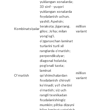
yuklangan xonalarda;
33 sinf - yuqori
yuklangan xonalarda
foydalanish uchun.
yashil; Apelsin;
terakota; jigarrang.
million
Kombinatsiyalar
gilos; Jo'ka; milan
variant
yong'og'i.
o'zgaruvchan laminat
turlarini turli xil
ranglarda o'rnatish;
perpendikulyar;
diagonal holatda;
pog'onali taxta;
laminat
million
O'rnatish
qo'shimchalardan
variant
foydalanish chiroyli
ko'rinadi; yo'l chetini
o'rnatish; siz uch
rangli texnikadan
foydalanishingiz
mumkin; plitka dizayni
bilan laminat yotqizish.