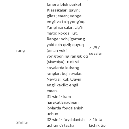
fanera, blok parket
Klassikalar: qayin;
gilos; eman; venge;
engil va to'q yong'oq.
Yangi narsalar: zig'ir
mato; kokos; jut.
Range: och jigarrang
yoki och qizil; quyuq
> 797
rang
(eman yoki
soyalar
yong'oqning rangi); oq
(akatsiya); turli xil
soyalarda kulrang
ranglar; bej soyalar.
Neytral: kul; Qayin;
engil kaklik; engil
eman.
31-sinf - kam
harakatlanadigan
joylarda foydalanish
uchun;
32-sinf - foydalanish
> 15 ta
Sinflar
uchun o'rtacha
kichik tip