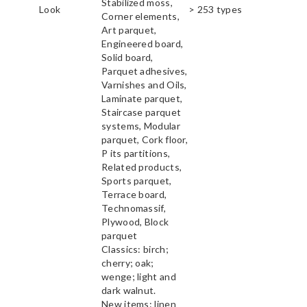
Stabilized moss,
Look
> 253 types
Corner elements,
Art parquet,
Engineered board,
Solid board,
Parquet adhesives,
Varnishes and Oils,
Laminate parquet,
Staircase parquet
systems, Modular
parquet, Cork floor,
P its partitions,
Related products,
Sports parquet,
Terrace board,
Technomassif,
Plywood, Block
parquet
Classics: birch;
cherry; oak;
wenge; light and
dark walnut.
New items: linen