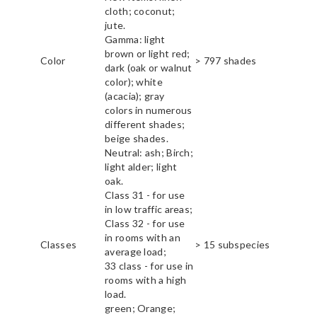
cloth; coconut;
jute.
Gamma: light
brown or light red;
Color
> 797 shades
dark (oak or walnut
color); white
(acacia); gray
colors in numerous
different shades;
beige shades.
Neutral: ash; Birch;
light alder; light
oak.
Class 31 - for use
in low traffic areas;
Class 32 - for use
in rooms with an
Classes
> 15 subspecies
average load;
33 class - for use in
rooms with a high
load.
green; Orange;