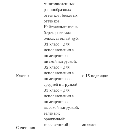
многочисленных
разнообразных
оттенков; бежевых
оттенков.
Нейтралные: ясень;
береза; светлая
ольха; светлый дуб.
31 класс – для
использования в
помещениях с
низкой нагрузкой;
32 класс – для
использования в
Классы
> 15 подвидов
помещениях со
средней нагрузкой;
33 класс – для
использования в
помещениях с
высокой нагрузкой.
зеленый;
оранжевый;
терракотовый;
миллион
Сочетания