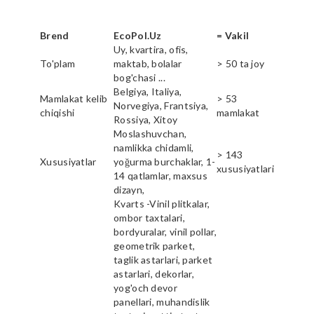
Brend
EcoPol.Uz
= Vakil
Uy, kvartira, ofis,
To'plam
maktab, bolalar
> 50 ta joy
bog'chasi ...
Belgiya, Italiya,
Mamlakat kelib
> 53
Norvegiya, Frantsiya,
chiqishi
mamlakat
Rossiya, Xitoy
Moslashuvchan,
namlikka chidamli,
> 143
Xususiyatlar
yoğurma burchaklar, 1-
xususiyatlari
14 qatlamlar, maxsus
dizayn,
Kvarts -Vinil plitkalar,
ombor taxtalari,
bordyuralar, vinil pollar,
geometrik parket,
taglik astarlari, parket
astarlari, dekorlar,
yog'och devor
panellari, muhandislik