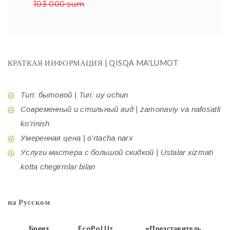
103 000 sum
КРАТКАЯ ИНФОРМАЦИЯ | QISQA MA'LUMOT
Тип: бытовой | Turi: uy uchun
Современный и стильный вид | zamonaviy va nafosatli
ko'rinish
Умеренная цена | o'rtacha narx
Услуги мастера с большой скидкой | Ustalar xizmati
kotta chegirmlar bilan
на Русском
Бренд
EcoPol.Uz
=Представитель