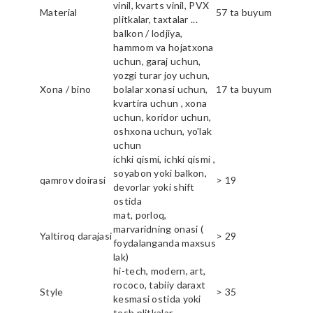
vinil, kvarts vinil, PVX
Material
57 ta buyum
plitkalar, taxtalar ...
balkon / lodjiya,
hammom va hojatxona
uchun, garaj uchun,
yozgi turar joy uchun,
Xona / bino
bolalar xonasi uchun,
17 ta buyum
kvartira uchun , xona
uchun, koridor uchun,
oshxona uchun, yo'lak
uchun
ichki qismi, ichki qismi ,
soyabon yoki balkon,
qamrov doirasi
> 19
devorlar yoki shift
ostida
mat, porloq,
marvaridning onasi (
Yaltiroq darajasi
> 29
foydalanganda maxsus
lak)
hi-tech, modern, art,
rococo, tabiiy daraxt
Style
> 35
kesmasi ostida yoki
tosh plitkalar