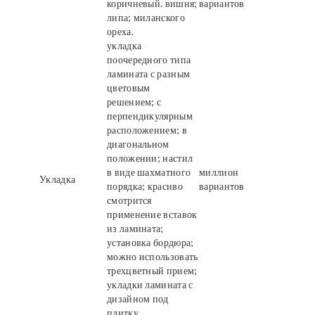
коричневый. вишня;
вариантов
липа; миланского
ореха.
укладка
поочередного типа
ламината с разным
цветовым
решением; с
перпендикулярным
расположением; в
диагональном
положении; настил
в виде шахматного
миллион
Укладка
порядка; красиво
вариантов
смотрится
применение вставок
из ламината;
установка бордюра;
можно использовать
трехцветный прием;
укладки ламината с
дизайном под
плитку.