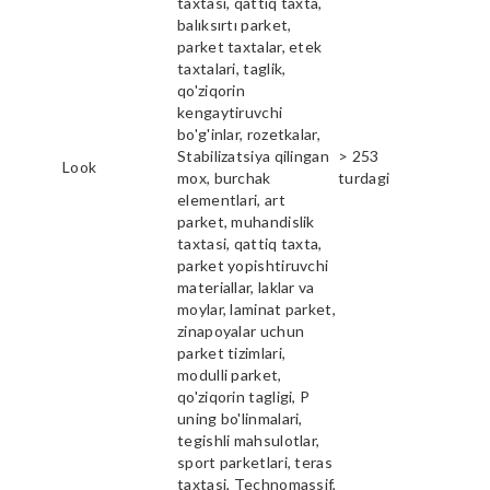
taxtasi, qattiq taxta,
balıksırtı parket,
parket taxtalar, etek
taxtalari, taglik,
qo'ziqorin
kengaytiruvchi
bo'g'inlar, rozetkalar,
Stabilizatsiya qilingan
> 253
Look
mox, burchak
turdagi
elementlari, art
parket, muhandislik
taxtasi, qattiq taxta,
parket yopishtiruvchi
materiallar, laklar va
moylar, laminat parket,
zinapoyalar uchun
parket tizimlari,
modulli parket,
qo'ziqorin tagligi, P
uning bo'linmalari,
tegishli mahsulotlar,
sport parketlari, teras
taxtasi, Technomassif,