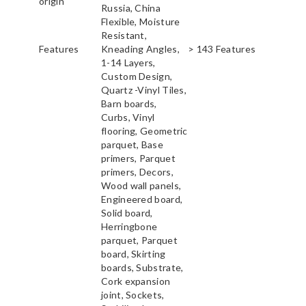
origin
Russia, China
Flexible, Moisture
Resistant,
Features
Kneading Angles,
> 143 Features
1-14 Layers,
Custom Design,
Quartz -Vinyl Tiles,
Barn boards,
Curbs, Vinyl
flooring, Geometric
parquet, Base
primers, Parquet
primers, Decors,
Wood wall panels,
Engineered board,
Solid board,
Herringbone
parquet, Parquet
board, Skirting
boards, Substrate,
Cork expansion
joint, Sockets,