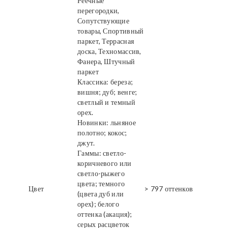
Реечные
перегородки,
Сопутствующие
товары, Спортивный
паркет, Террасная
доска, Техномассив,
Фанера, Штучный
паркет
Классика: береза;
вишня; дуб; венге;
светлый и темный
орех.
Новинки: льняное
полотно; кокос;
джут.
Гаммы: светло-
коричневого или
светло-рыжего
цвета; темного
Цвет
> 797 оттенков
(цвета дуб или
орех); белого
оттенка (акация);
серых расцветок