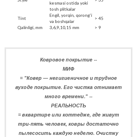
kesmasi ostida yoki
tosh plitkalar
Engil, yorqin, qorong'i
Tint
> 45
va boshqalar
Qalinligi, mm
3,6,9,10,15 mm
> 9
Ковровое покрытие --
МИФ
= "Ковер — негигиеничное и трудное
вуходе покрытие. Его чистка отнимает
много времени." --
РЕАЛЬНОСТЬ
= вквартире или коттедже, где живут
три-пять человек, ковры достаточно
пылесосить каждую неделю. Очистку