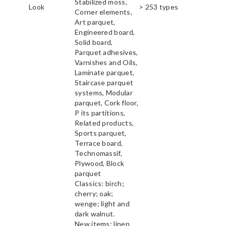
Stabilized moss,
Look
> 253 types
Corner elements,
Art parquet,
Engineered board,
Solid board,
Parquet adhesives,
Varnishes and Oils,
Laminate parquet,
Staircase parquet
systems, Modular
parquet, Cork floor,
P its partitions,
Related products,
Sports parquet,
Terrace board,
Technomassif,
Plywood, Block
parquet
Classics: birch;
cherry; oak;
wenge; light and
dark walnut.
New items: linen