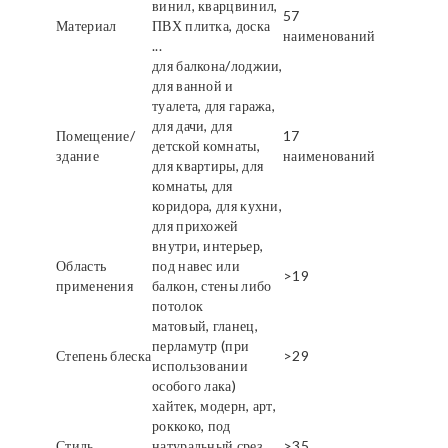
винил, кварцвинил,
57
Материал
ПВХ плитка, доска
наименований
...
для балкона/лоджии,
для ванной и
туалета, для гаража,
для дачи, для
Помещение/
17
детской комнаты,
здание
наименований
для квартиры, для
комнаты, для
коридора, для кухни,
для прихожей
внутри, интерьер,
Область
под навес или
>19
применения
балкон, стены либо
потолок
матовый, гланец,
перламутр (при
Степень блеска
>29
использовании
особого лака)
хайтек, модерн, арт,
роккоко, под
Стиль
натуральный срез
>35