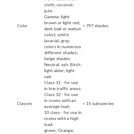
cloth; coconut;
jute.
Gamma: light
brown or light red;
Color
> 797 shades
dark (oak or walnut
color); white
(acacia); gray
colors in numerous
different shades;
beige shades.
Neutral: ash; Birch;
light alder; light
oak.
Class 31 - for use
in low traffic areas;
Class 32 - for use
in rooms with an
Classes
> 15 subspecies
average load;
33 class - for use in
rooms with a high
load.
green; Orange;