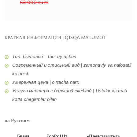
68 000 sum
КРАТКАЯ ИНФОРМАЦИЯ | QISQA MA'LUMOT
Тип: бытовой | Turi: uy uchun
Современный и стильный вид | zamonaviy va nafosatli
ko'rinish
Умеренная цена | o'rtacha narx
Услуги мастера с большой скидкой | Ustalar xizmati
kotta chegirmlar bilan
на Русском
Бренд
EcoPol.Uz
=Представитель