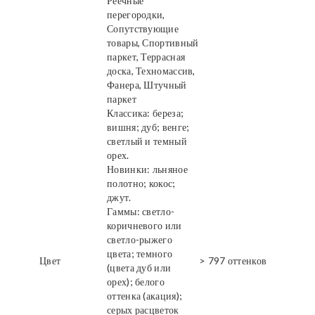
Реечные
перегородки,
Сопутствующие
товары, Спортивный
паркет, Террасная
доска, Техномассив,
Фанера, Штучный
паркет
Классика: береза;
вишня; дуб; венге;
светлый и темный
орех.
Новинки: льняное
полотно; кокос;
джут.
Гаммы: светло-
коричневого или
светло-рыжего
цвета; темного
Цвет
> 797 оттенков
(цвета дуб или
орех); белого
оттенка (акация);
серых расцветок