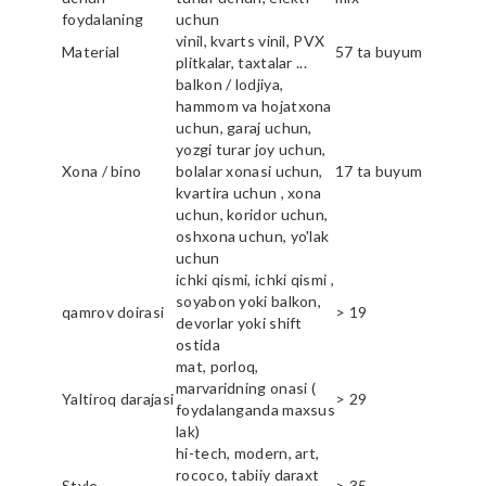
foydalaning
uchun
vinil, kvarts vinil, PVX
Material
57 ta buyum
plitkalar, taxtalar ...
balkon / lodjiya,
hammom va hojatxona
uchun, garaj uchun,
yozgi turar joy uchun,
Xona / bino
bolalar xonasi uchun,
17 ta buyum
kvartira uchun , xona
uchun, koridor uchun,
oshxona uchun, yo'lak
uchun
ichki qismi, ichki qismi ,
soyabon yoki balkon,
qamrov doirasi
> 19
devorlar yoki shift
ostida
mat, porloq,
marvaridning onasi (
Yaltiroq darajasi
> 29
foydalanganda maxsus
lak)
hi-tech, modern, art,
rococo, tabiiy daraxt
Style
> 35