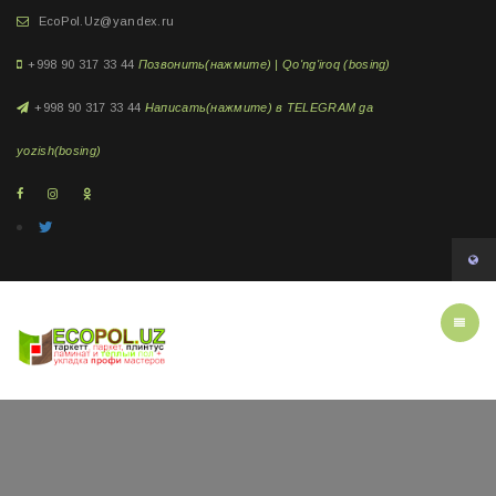
EcoPol.Uz@yandex.ru
+998 90 317 33 44
Позвонить(нажмите) | Qo'ng'iroq (bosing)
+998 90 317 33 44
Написать(нажмите) в TELEGRAM ga
yozish(bosing)