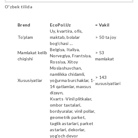
O'zbek tilida
Brend
EcoPol.Uz
= Vakil
Uy, kvartira, ofis,
To'plam
maktab, bolalar
> 50 ta joy
bog'chasi ...
Belgiya, Italiya,
Mamlakat kelib
> 53
Norvegiya, Frantsiya,
chiqishi
mamlakat
Rossiya, Xitoy
Moslashuvchan,
namlikka chidamli,
> 143
Xususiyatlar
yoğurma burchaklar, 1-
xususiyatlari
14 qatlamlar, maxsus
dizayn,
Kvarts -Vinil plitkalar,
ombor taxtalari,
bordyuralar, vinil pollar,
geometrik parket,
taglik astarlari, parket
astarlari, dekorlar,
yog'och devor