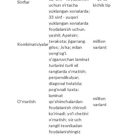
Sinflar
uchun o'rtacha
kichik tip
yuklangan xonalarda;
33 sinf - yuqori
yuklangan xonalarda
foydalanish uchun.
yashil; Apelsin;
terakota; jigarrang.
million
Kombinatsiyalar
gilos; Jo'ka; milan
variant
yong'og'i.
o'zgaruvchan laminat
turlarini turli xil
ranglarda o'rnatish;
perpendikulyar;
diagonal holatda;
pog'onali taxta;
laminat
million
O'rnatish
qo'shimchalardan
variant
foydalanish chiroyli
ko'rinadi; yo'l chetini
o'rnatish; siz uch
rangli texnikadan
foydalanishingiz