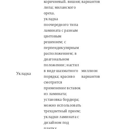
коричневый. вишня;
вариантов
липа; миланского
ореха.
укладка
поочередного типа
ламината с разным
цветовым
решением; с
перпендикулярным
расположением; в
диагональном
положении; настил
в виде шахматного
миллион
Укладка
порядка; красиво
вариантов
смотрится
применение вставок
из ламината;
установка бордюра;
можно использовать
трехцветный прием;
укладки ламината с
дизайном под
плитку.