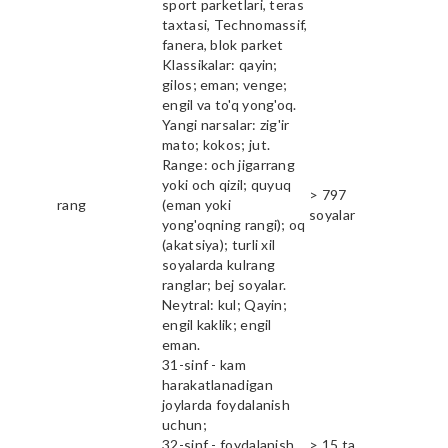
sport parketlari, teras
taxtasi, Technomassif,
fanera, blok parket
Klassikalar: qayin;
gilos; eman; venge;
engil va to'q yong'oq.
Yangi narsalar: zig'ir
mato; kokos; jut.
Range: och jigarrang
yoki och qizil; quyuq
> 797
rang
(eman yoki
soyalar
yong'oqning rangi); oq
(akatsiya); turli xil
soyalarda kulrang
ranglar; bej soyalar.
Neytral: kul; Qayin;
engil kaklik; engil
eman.
31-sinf - kam
harakatlanadigan
joylarda foydalanish
uchun;
32-sinf - foydalanish
> 15 ta