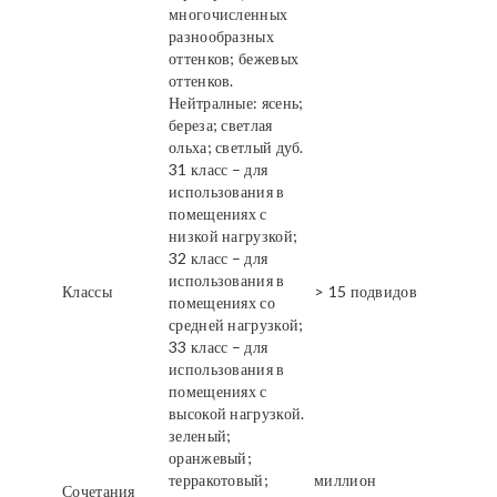
многочисленных
разнообразных
оттенков; бежевых
оттенков.
Нейтралные: ясень;
береза; светлая
ольха; светлый дуб.
31 класс – для
использования в
помещениях с
низкой нагрузкой;
32 класс – для
использования в
Классы
> 15 подвидов
помещениях со
средней нагрузкой;
33 класс – для
использования в
помещениях с
высокой нагрузкой.
зеленый;
оранжевый;
терракотовый;
миллион
Сочетания