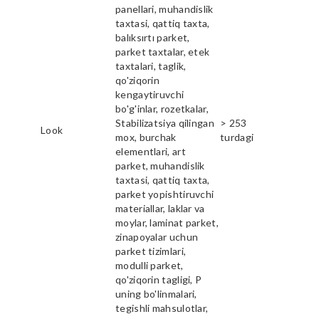
panellari, muhandislik
taxtasi, qattiq taxta,
balıksırtı parket,
parket taxtalar, etek
taxtalari, taglik,
qo'ziqorin
kengaytiruvchi
bo'g'inlar, rozetkalar,
Stabilizatsiya qilingan
> 253
Look
mox, burchak
turdagi
elementlari, art
parket, muhandislik
taxtasi, qattiq taxta,
parket yopishtiruvchi
materiallar, laklar va
moylar, laminat parket,
zinapoyalar uchun
parket tizimlari,
modulli parket,
qo'ziqorin tagligi, P
uning bo'linmalari,
tegishli mahsulotlar,