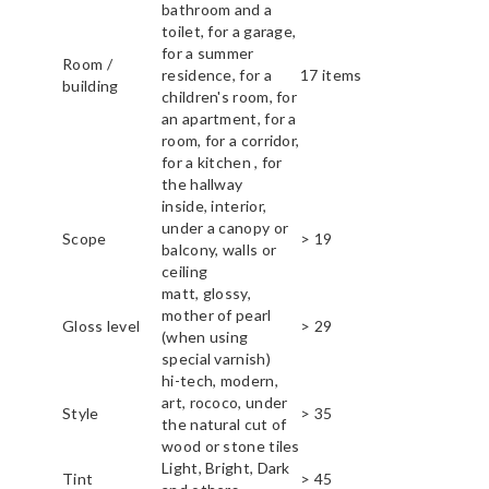
bathroom and a
toilet, for a garage,
for a summer
Room /
residence, for a
17 items
building
children's room, for
an apartment, for a
room, for a corridor,
for a kitchen , for
the hallway
inside, interior,
under a canopy or
Scope
> 19
balcony, walls or
ceiling
matt, glossy,
mother of pearl
Gloss level
> 29
(when using
special varnish)
hi-tech, modern,
art, rococo, under
Style
> 35
the natural cut of
wood or stone tiles
Light, Bright, Dark
Tint
> 45