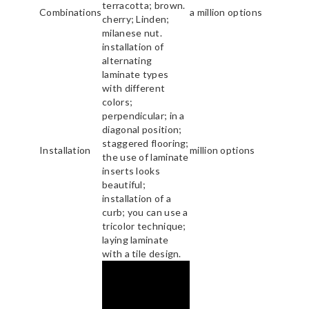
terracotta; brown.
Combinations
a million options
cherry; Linden;
milanese nut.
installation of
alternating
laminate types
with different
colors;
perpendicular; in a
diagonal position;
staggered flooring;
Installation
million options
the use of laminate
inserts looks
beautiful;
installation of a
curb; you can use a
tricolor technique;
laying laminate
with a tile design.