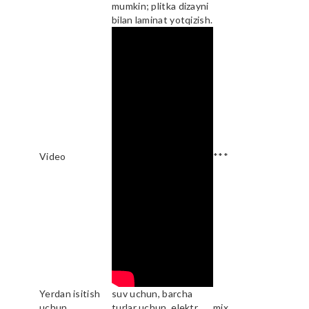
mumkin; plitka dizayni
bilan laminat yotqizish.
Video
***
Yerdan isitish
suv uchun, barcha
uchun
turlar uchun, elektr
mix