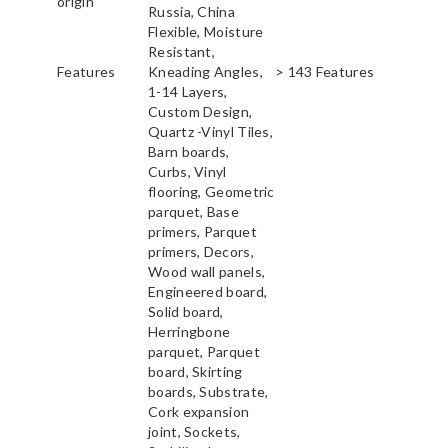
origin
Russia, China
Flexible, Moisture
Resistant,
Features
Kneading Angles,
> 143 Features
1-14 Layers,
Custom Design,
Quartz -Vinyl Tiles,
Barn boards,
Curbs, Vinyl
flooring, Geometric
parquet, Base
primers, Parquet
primers, Decors,
Wood wall panels,
Engineered board,
Solid board,
Herringbone
parquet, Parquet
board, Skirting
boards, Substrate,
Cork expansion
joint, Sockets,