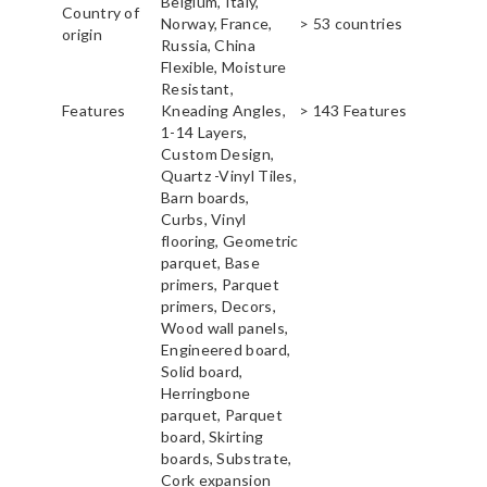
Belgium, Italy,
Country of
Norway, France,
> 53 countries
origin
Russia, China
Flexible, Moisture
Resistant,
Features
Kneading Angles,
> 143 Features
1-14 Layers,
Custom Design,
Quartz -Vinyl Tiles,
Barn boards,
Curbs, Vinyl
flooring, Geometric
parquet, Base
primers, Parquet
primers, Decors,
Wood wall panels,
Engineered board,
Solid board,
Herringbone
parquet, Parquet
board, Skirting
boards, Substrate,
Cork expansion