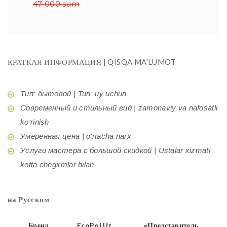
47 000 sum
КРАТКАЯ ИНФОРМАЦИЯ | QISQA MA'LUMOT
Тип: бытовой | Turi: uy uchun
Современный и стильный вид | zamonaviy va nafosatli
ko'rinish
Умеренная цена | o'rtacha narx
Услуги мастера с большой скидкой | Ustalar xizmati
kotta chegirmlar bilan
на Русском
Бренд
EcoPol.Uz
=Представитель