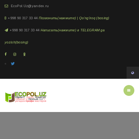
EcoPol.Uz@yandex.ru
+998 90 317 33 44
Позвонить(нажмите) | Qo'ng'iroq (bosing)
+998 90 317 33 44
Написать(нажмите) в TELEGRAM ga
yozish(bosing)