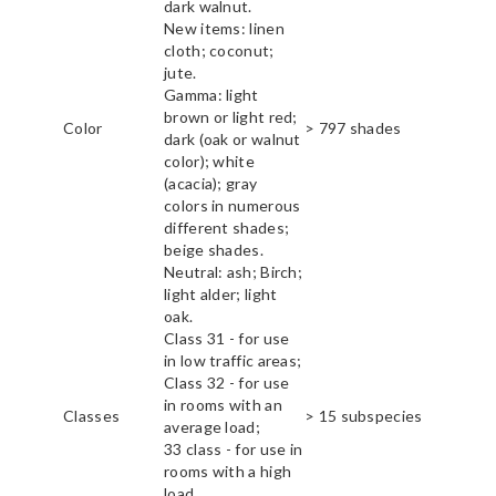
dark walnut.
New items: linen
cloth; coconut;
jute.
Gamma: light
brown or light red;
Color
> 797 shades
dark (oak or walnut
color); white
(acacia); gray
colors in numerous
different shades;
beige shades.
Neutral: ash; Birch;
light alder; light
oak.
Class 31 - for use
in low traffic areas;
Class 32 - for use
in rooms with an
Classes
> 15 subspecies
average load;
33 class - for use in
rooms with a high
load.