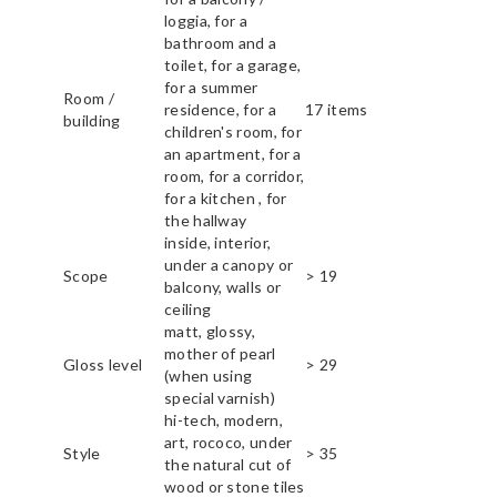
loggia, for a
bathroom and a
toilet, for a garage,
for a summer
Room /
residence, for a
17 items
building
children's room, for
an apartment, for a
room, for a corridor,
for a kitchen , for
the hallway
inside, interior,
under a canopy or
Scope
> 19
balcony, walls or
ceiling
matt, glossy,
mother of pearl
Gloss level
> 29
(when using
special varnish)
hi-tech, modern,
art, rococo, under
Style
> 35
the natural cut of
wood or stone tiles