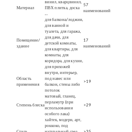
винил, кварцвинил,
57
Материал
ПВХ плитка, доска
наименований
...
для балкона/лоджии,
для ванной и
туалета, для гаража,
для дачи, для
Помещение/
17
детской комнаты,
здание
наименований
для квартиры, для
комнаты, для
коридора, для кухни,
для прихожей
внутри, интерьер,
Область
под навес или
>19
применения
балкон, стены либо
потолок
матовый, гланец,
перламутр (при
Степень блеска
>29
использовании
особого лака)
хайтек, модерн, арт,
роккоко, под
Стиль
натуральный срез
>35