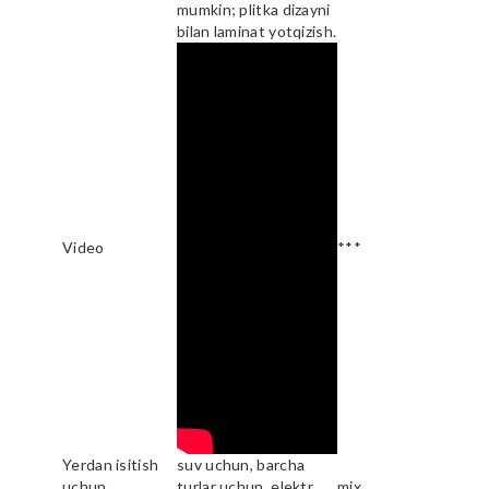
mumkin; plitka dizayni
bilan laminat yotqizish.
Video
***
Yerdan isitish
suv uchun, barcha
uchun
turlar uchun, elektr
mix