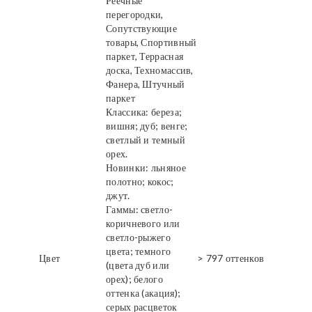
Реечные
перегородки,
Сопутствующие
товары, Спортивный
паркет, Террасная
доска, Техномассив,
Фанера, Штучный
паркет
Классика: береза;
вишня; дуб; венге;
светлый и темный
орех.
Новинки: льняное
полотно; кокос;
джут.
Гаммы: светло-
коричневого или
светло-рыжего
цвета; темного
Цвет
> 797 оттенков
(цвета дуб или
орех); белого
оттенка (акация);
серых расцветок