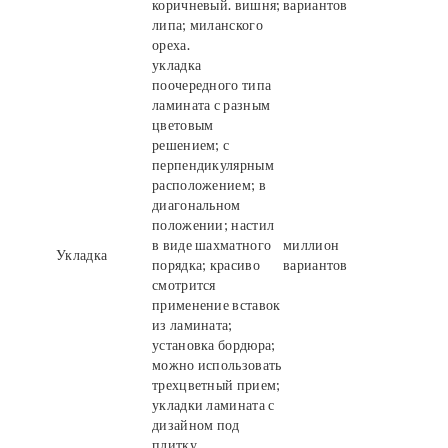
коричневый. вишня;
вариантов
липа; миланского
ореха.
укладка
поочередного типа
ламината с разным
цветовым
решением; с
перпендикулярным
расположением; в
диагональном
положении; настил
в виде шахматного
миллион
Укладка
порядка; красиво
вариантов
смотрится
применение вставок
из ламината;
установка бордюра;
можно использовать
трехцветный прием;
укладки ламината с
дизайном под
плитку.