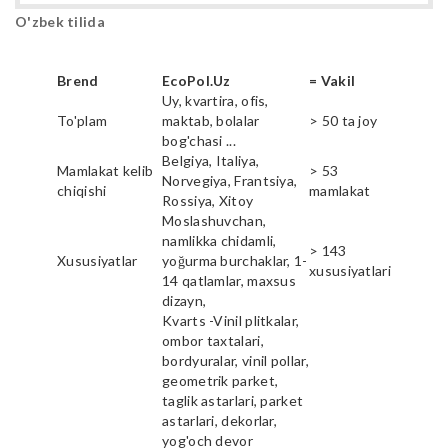
O'zbek tilida
Brend
EcoPol.Uz
= Vakil
Uy, kvartira, ofis,
To'plam
maktab, bolalar
> 50 ta joy
bog'chasi ...
Belgiya, Italiya,
Mamlakat kelib
> 53
Norvegiya, Frantsiya,
chiqishi
mamlakat
Rossiya, Xitoy
Moslashuvchan,
namlikka chidamli,
> 143
Xususiyatlar
yoğurma burchaklar, 1-
xususiyatlari
14 qatlamlar, maxsus
dizayn,
Kvarts -Vinil plitkalar,
ombor taxtalari,
bordyuralar, vinil pollar,
geometrik parket,
taglik astarlari, parket
astarlari, dekorlar,
yog'och devor