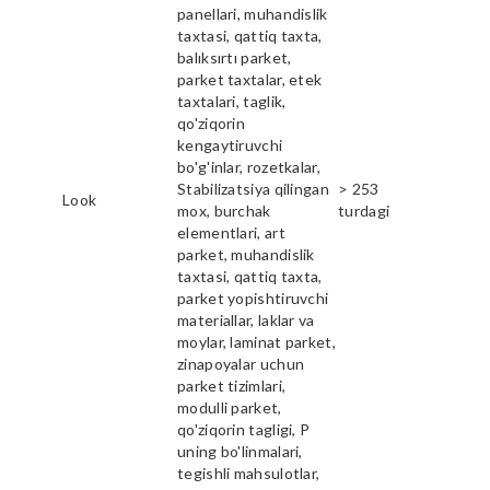
panellari, muhandislik
taxtasi, qattiq taxta,
balıksırtı parket,
parket taxtalar, etek
taxtalari, taglik,
qo'ziqorin
kengaytiruvchi
bo'g'inlar, rozetkalar,
Stabilizatsiya qilingan
> 253
Look
mox, burchak
turdagi
elementlari, art
parket, muhandislik
taxtasi, qattiq taxta,
parket yopishtiruvchi
materiallar, laklar va
moylar, laminat parket,
zinapoyalar uchun
parket tizimlari,
modulli parket,
qo'ziqorin tagligi, P
uning bo'linmalari,
tegishli mahsulotlar,