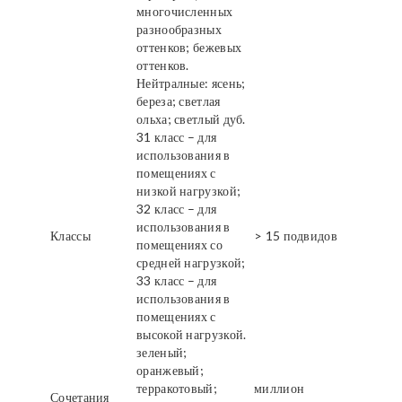
многочисленных
разнообразных
оттенков; бежевых
оттенков.
Нейтралные: ясень;
береза; светлая
ольха; светлый дуб.
31 класс – для
использования в
помещениях с
низкой нагрузкой;
32 класс – для
использования в
Классы
> 15 подвидов
помещениях со
средней нагрузкой;
33 класс – для
использования в
помещениях с
высокой нагрузкой.
зеленый;
оранжевый;
терракотовый;
миллион
Сочетания