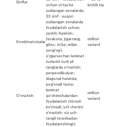
Sinflar
uchun o'rtacha
kichik tip
yuklangan xonalarda;
33 sinf - yuqori
yuklangan xonalarda
foydalanish uchun.
yashil; Apelsin;
terakota; jigarrang.
million
Kombinatsiyalar
gilos; Jo'ka; milan
variant
yong'og'i.
o'zgaruvchan laminat
turlarini turli xil
ranglarda o'rnatish;
perpendikulyar;
diagonal holatda;
pog'onali taxta;
laminat
million
O'rnatish
qo'shimchalardan
variant
foydalanish chiroyli
ko'rinadi; yo'l chetini
o'rnatish; siz uch
rangli texnikadan
foydalanishingiz