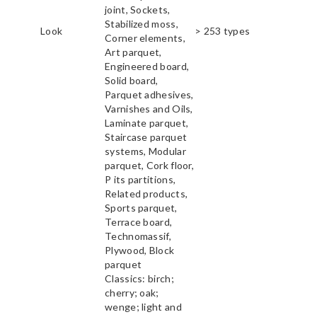
joint, Sockets,
Stabilized moss,
Look
> 253 types
Corner elements,
Art parquet,
Engineered board,
Solid board,
Parquet adhesives,
Varnishes and Oils,
Laminate parquet,
Staircase parquet
systems, Modular
parquet, Cork floor,
P its partitions,
Related products,
Sports parquet,
Terrace board,
Technomassif,
Plywood, Block
parquet
Classics: birch;
cherry; oak;
wenge; light and