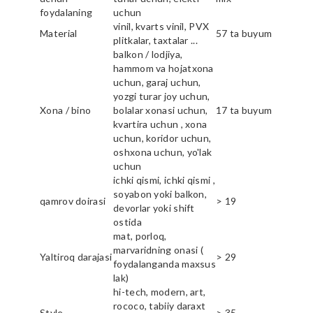
foydalaning
uchun
vinil, kvarts vinil, PVX
Material
57 ta buyum
plitkalar, taxtalar ...
balkon / lodjiya,
hammom va hojatxona
uchun, garaj uchun,
yozgi turar joy uchun,
Xona / bino
bolalar xonasi uchun,
17 ta buyum
kvartira uchun , xona
uchun, koridor uchun,
oshxona uchun, yo'lak
uchun
ichki qismi, ichki qismi ,
soyabon yoki balkon,
qamrov doirasi
> 19
devorlar yoki shift
ostida
mat, porloq,
marvaridning onasi (
Yaltiroq darajasi
> 29
foydalanganda maxsus
lak)
hi-tech, modern, art,
rococo, tabiiy daraxt
Style
> 35