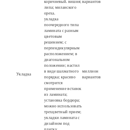
коричневый. вишня;
вариантов
липа; миланского
ореха.
укладка
поочередного типа
ламината с разным
цветовым
решением; с
перпендикулярным
расположением; в
диагональном
положении; настил
в виде шахматного
миллион
Укладка
порядка; красиво
вариантов
смотрится
применение вставок
из ламината;
установка бордюра;
можно использовать
трехцветный прием;
укладки ламината с
дизайном под
плитку.