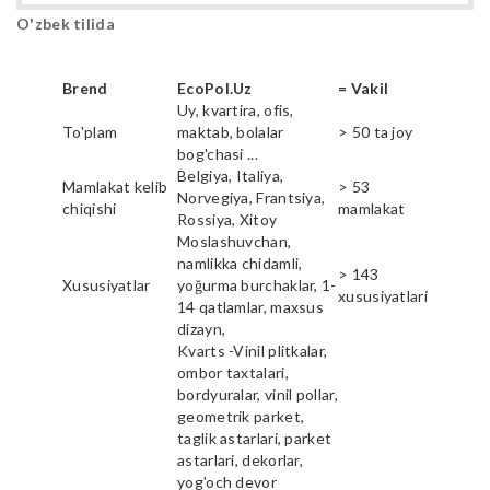
O'zbek tilida
Brend
EcoPol.Uz
= Vakil
Uy, kvartira, ofis,
To'plam
maktab, bolalar
> 50 ta joy
bog'chasi ...
Belgiya, Italiya,
Mamlakat kelib
> 53
Norvegiya, Frantsiya,
chiqishi
mamlakat
Rossiya, Xitoy
Moslashuvchan,
namlikka chidamli,
> 143
Xususiyatlar
yoğurma burchaklar, 1-
xususiyatlari
14 qatlamlar, maxsus
dizayn,
Kvarts -Vinil plitkalar,
ombor taxtalari,
bordyuralar, vinil pollar,
geometrik parket,
taglik astarlari, parket
astarlari, dekorlar,
yog'och devor