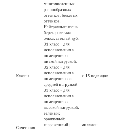
многочисленных
разнообразных
оттенков; бежевых
оттенков.
Нейтралные: ясень;
береза; светлая
ольха; светлый дуб.
31 класс – для
использования в
помещениях с
низкой нагрузкой;
32 класс – для
использования в
Классы
> 15 подвидов
помещениях со
средней нагрузкой;
33 класс – для
использования в
помещениях с
высокой нагрузкой.
зеленый;
оранжевый;
терракотовый;
миллион
Сочетания