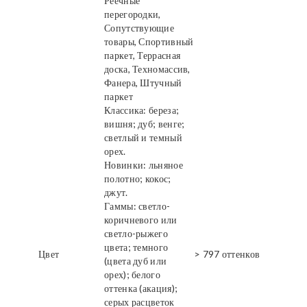
Реечные
перегородки,
Сопутствующие
товары, Спортивный
паркет, Террасная
доска, Техномассив,
Фанера, Штучный
паркет
Классика: береза;
вишня; дуб; венге;
светлый и темный
орех.
Новинки: льняное
полотно; кокос;
джут.
Гаммы: светло-
коричневого или
светло-рыжего
цвета; темного
Цвет
> 797 оттенков
(цвета дуб или
орех); белого
оттенка (акация);
серых расцветок