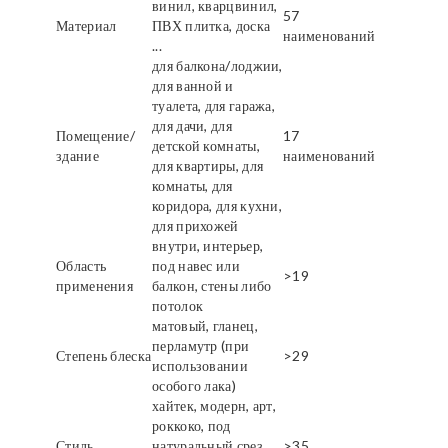
винил, кварцвинил,
57
Материал
ПВХ плитка, доска
наименований
...
для балкона/лоджии,
для ванной и
туалета, для гаража,
для дачи, для
Помещение/
17
детской комнаты,
здание
наименований
для квартиры, для
комнаты, для
коридора, для кухни,
для прихожей
внутри, интерьер,
Область
под навес или
>19
применения
балкон, стены либо
потолок
матовый, гланец,
перламутр (при
Степень блеска
>29
использовании
особого лака)
хайтек, модерн, арт,
роккоко, под
Стиль
натуральный срез
>35