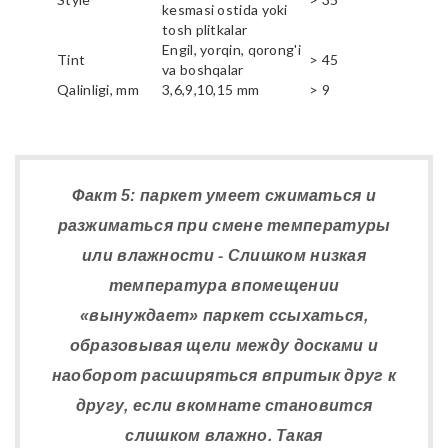
kesmasi ostida yoki
tosh plitkalar
Engil, yorqin, qorong'i
Tint
> 45
va boshqalar
Qalinligi, mm
3,6,9,10,15 mm
> 9
Факт 5: паркет умеет сжиматься и
разжиматься при смене температуры
или влажности - Слишком низкая
температура впомещении
«вынуждает» паркет ссыхаться,
образовывая щели между досками и
наоборот расширяться впритык друг к
другу, если вкомнате становится
слишком влажно. Такая