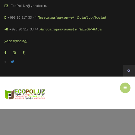
EcoPol.Uz@yandex.ru
+998 90 317 33 44
Позвонить(нажмите) | Qo'ng'iroq (bosing)
+998 90 317 33 44
Написать(нажмите) в TELEGRAM ga
yozish(bosing)