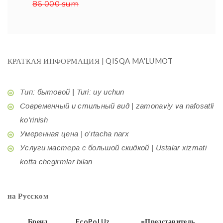
86 000 sum
КРАТКАЯ ИНФОРМАЦИЯ | QISQA MA'LUMOT
Тип: бытовой | Turi: uy uchun
Современный и стильный вид | zamonaviy va nafosatli
ko'rinish
Умеренная цена | o'rtacha narx
Услуги мастера с большой скидкой | Ustalar xizmati
kotta chegirmlar bilan
на Русском
Бренд
EcoPol.Uz
=Представитель