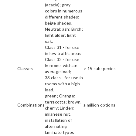
(acacia); gray
colors in numerous
different shades;
beige shades.
Neutral: ash; Birch;
light alder; light
oak.
Class 31 - for use
in low traffic areas;
Class 32 - for use
in rooms with an
Classes
> 15 subspecies
average load;
33 class - for use in
rooms with a high
load.
green; Orange;
terracotta; brown.
Combinations
a million options
cherry; Linden;
milanese nut.
installation of
alternating
laminate types