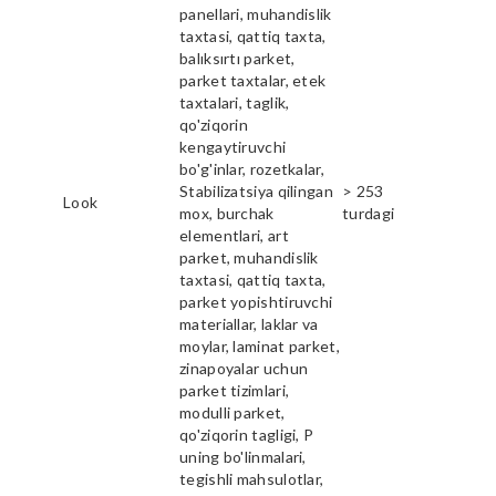
panellari, muhandislik
taxtasi, qattiq taxta,
balıksırtı parket,
parket taxtalar, etek
taxtalari, taglik,
qo'ziqorin
kengaytiruvchi
bo'g'inlar, rozetkalar,
Stabilizatsiya qilingan
> 253
Look
mox, burchak
turdagi
elementlari, art
parket, muhandislik
taxtasi, qattiq taxta,
parket yopishtiruvchi
materiallar, laklar va
moylar, laminat parket,
zinapoyalar uchun
parket tizimlari,
modulli parket,
qo'ziqorin tagligi, P
uning bo'linmalari,
tegishli mahsulotlar,