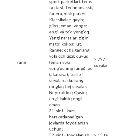
sport parketlari, teras
taxtasi, Technomassif,
fanera, blok parket
Klassikalar: qayin;
gilos; eman; venge;
engil va to'q yong'oq.
Yangi narsalar: zig'ir
mato; kokos; jut.
Range: och jigarrang
yoki och qizil; quyuq
> 797
rang
(eman yoki
soyalar
yong'oqning rangi); oq
(akatsiya); turli xil
soyalarda kulrang
ranglar; bej soyalar.
Neytral: kul; Qayin;
engil kaklik; engil
eman.
31-sinf - kam
harakatlanadigan
joylarda foydalanish
uchun;
32-sinf - foydalanish
> 15 ta