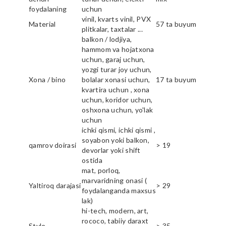
foydalaning
uchun
vinil, kvarts vinil, PVX
Material
57 ta buyum
plitkalar, taxtalar ...
balkon / lodjiya,
hammom va hojatxona
uchun, garaj uchun,
yozgi turar joy uchun,
Xona / bino
bolalar xonasi uchun,
17 ta buyum
kvartira uchun , xona
uchun, koridor uchun,
oshxona uchun, yo'lak
uchun
ichki qismi, ichki qismi ,
soyabon yoki balkon,
qamrov doirasi
> 19
devorlar yoki shift
ostida
mat, porloq,
marvaridning onasi (
Yaltiroq darajasi
> 29
foydalanganda maxsus
lak)
hi-tech, modern, art,
rococo, tabiiy daraxt
Style
> 35