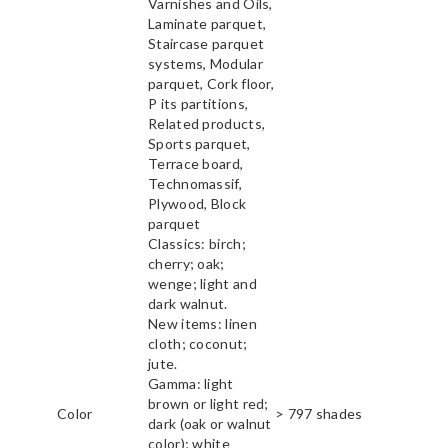
Varnishes and Oils,
Laminate parquet,
Staircase parquet
systems, Modular
parquet, Cork floor,
P its partitions,
Related products,
Sports parquet,
Terrace board,
Technomassif,
Plywood, Block
parquet
Classics: birch;
cherry; oak;
wenge; light and
dark walnut.
New items: linen
cloth; coconut;
jute.
Gamma: light
brown or light red;
Color
> 797 shades
dark (oak or walnut
color); white