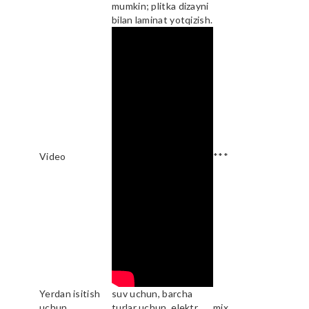
mumkin; plitka dizayni
bilan laminat yotqizish.
Video
***
Yerdan isitish
suv uchun, barcha
uchun
turlar uchun, elektr
mix