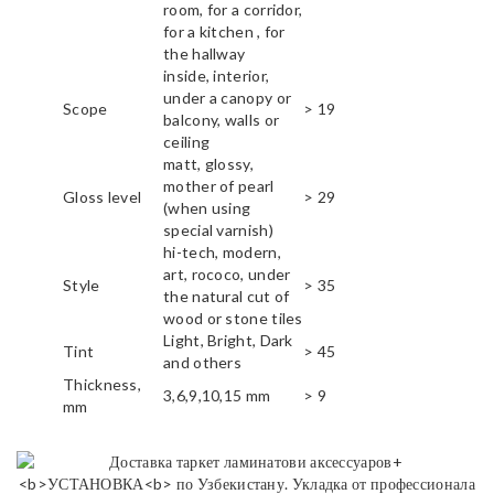
room, for a corridor,
for a kitchen , for
the hallway
inside, interior,
under a canopy or
Scope
> 19
balcony, walls or
ceiling
matt, glossy,
mother of pearl
Gloss level
> 29
(when using
special varnish)
hi-tech, modern,
art, rococo, under
Style
> 35
the natural cut of
wood or stone tiles
Light, Bright, Dark
Tint
> 45
and others
Thickness,
3,6,9,10,15 mm
> 9
mm