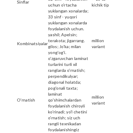
Sinflar
uchun o'rtacha
kichik tip
yuklangan xonalarda;
33 sinf - yuqori
yuklangan xonalarda
foydalanish uchun.
yashil; Apelsin;
terakota; jigarrang.
million
Kombinatsiyalar
gilos; Jo'ka; milan
variant
yong'og'i.
o'zgaruvchan laminat
turlarini turli xil
ranglarda o'rnatish;
perpendikulyar;
diagonal holatda;
pog'onali taxta;
laminat
million
O'rnatish
qo'shimchalardan
variant
foydalanish chiroyli
ko'rinadi; yo'l chetini
o'rnatish; siz uch
rangli texnikadan
foydalanishingiz