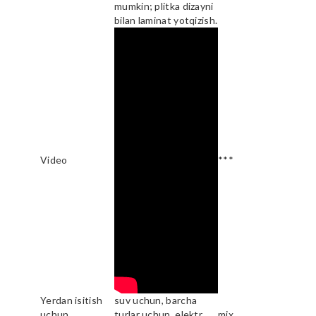
mumkin; plitka dizayni
bilan laminat yotqizish.
Video
***
Yerdan isitish
suv uchun, barcha
uchun
turlar uchun, elektr
mix