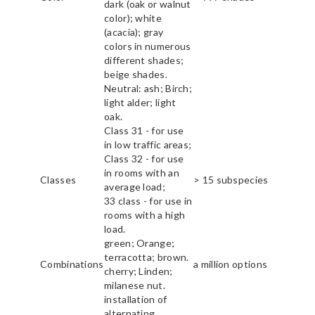
dark (oak or walnut
color); white
(acacia); gray
colors in numerous
different shades;
beige shades.
Neutral: ash; Birch;
light alder; light
oak.
Class 31 - for use
in low traffic areas;
Class 32 - for use
in rooms with an
Classes
> 15 subspecies
average load;
33 class - for use in
rooms with a high
load.
green; Orange;
terracotta; brown.
Combinations
a million options
cherry; Linden;
milanese nut.
installation of
alternating