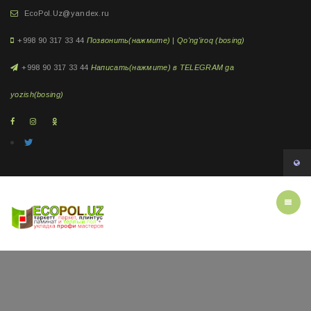
EcoPol.Uz@yandex.ru
+998 90 317 33 44
Позвонить(нажмите) | Qo'ng'iroq (bosing)
+998 90 317 33 44
Написать(нажмите) в TELEGRAM ga
yozish(bosing)