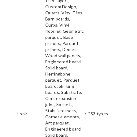
1-14 Layers,
Custom Design,
Quartz -Vinyl Tiles,
Barn boards,
Curbs, Vinyl
flooring, Geometric
parquet, Base
primers, Parquet
primers, Decors,
Wood wall panels,
Engineered board,
Solid board,
Herringbone
parquet, Parquet
board, Skirting
boards, Substrate,
Cork expansion
joint, Sockets,
Stabilized moss,
Look
> 253 types
Corner elements,
Art parquet,
Engineered board,
Solid board,