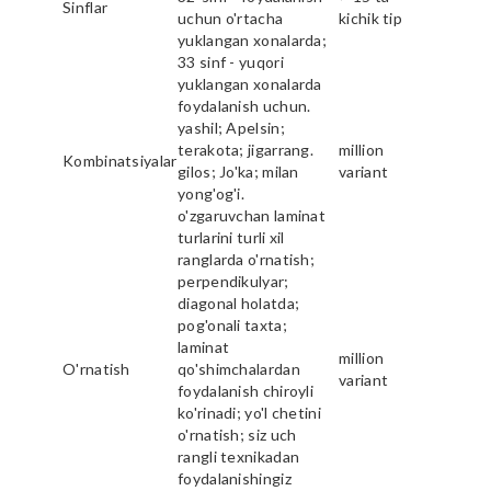
Sinflar
uchun o'rtacha
kichik tip
yuklangan xonalarda;
33 sinf - yuqori
yuklangan xonalarda
foydalanish uchun.
yashil; Apelsin;
terakota; jigarrang.
million
Kombinatsiyalar
gilos; Jo'ka; milan
variant
yong'og'i.
o'zgaruvchan laminat
turlarini turli xil
ranglarda o'rnatish;
perpendikulyar;
diagonal holatda;
pog'onali taxta;
laminat
million
O'rnatish
qo'shimchalardan
variant
foydalanish chiroyli
ko'rinadi; yo'l chetini
o'rnatish; siz uch
rangli texnikadan
foydalanishingiz