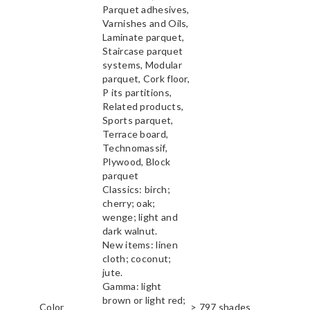
Parquet adhesives,
Varnishes and Oils,
Laminate parquet,
Staircase parquet
systems, Modular
parquet, Cork floor,
P its partitions,
Related products,
Sports parquet,
Terrace board,
Technomassif,
Plywood, Block
parquet
Classics: birch;
cherry; oak;
wenge; light and
dark walnut.
New items: linen
cloth; coconut;
jute.
Gamma: light
brown or light red;
Color
> 797 shades