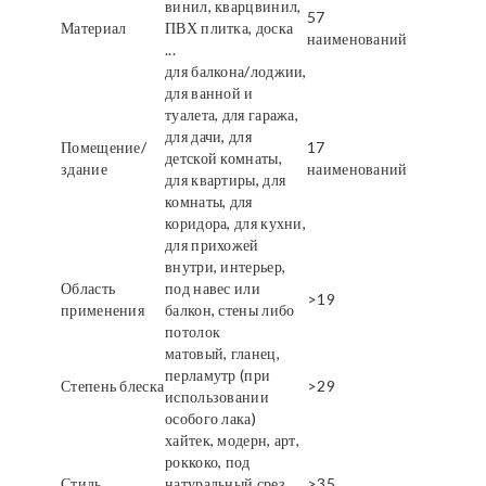
винил, кварцвинил,
57
Материал
ПВХ плитка, доска
наименований
...
для балкона/лоджии,
для ванной и
туалета, для гаража,
для дачи, для
Помещение/
17
детской комнаты,
здание
наименований
для квартиры, для
комнаты, для
коридора, для кухни,
для прихожей
внутри, интерьер,
Область
под навес или
>19
применения
балкон, стены либо
потолок
матовый, гланец,
перламутр (при
Степень блеска
>29
использовании
особого лака)
хайтек, модерн, арт,
роккоко, под
Стиль
натуральный срез
>35