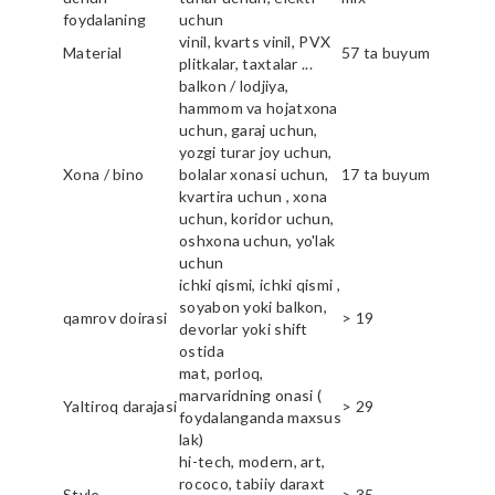
foydalaning
uchun
vinil, kvarts vinil, PVX
Material
57 ta buyum
plitkalar, taxtalar ...
balkon / lodjiya,
hammom va hojatxona
uchun, garaj uchun,
yozgi turar joy uchun,
Xona / bino
bolalar xonasi uchun,
17 ta buyum
kvartira uchun , xona
uchun, koridor uchun,
oshxona uchun, yo'lak
uchun
ichki qismi, ichki qismi ,
soyabon yoki balkon,
qamrov doirasi
> 19
devorlar yoki shift
ostida
mat, porloq,
marvaridning onasi (
Yaltiroq darajasi
> 29
foydalanganda maxsus
lak)
hi-tech, modern, art,
rococo, tabiiy daraxt
Style
> 35