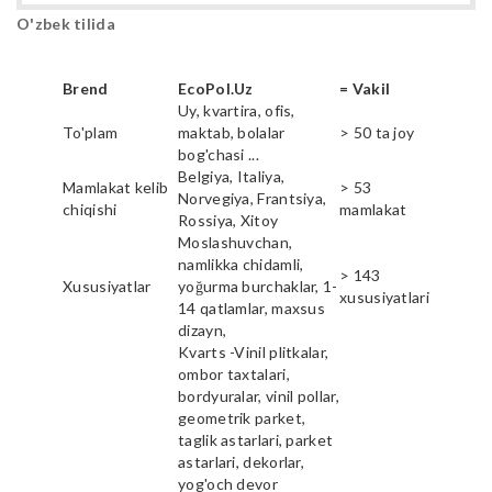
O'zbek tilida
Brend
EcoPol.Uz
= Vakil
Uy, kvartira, ofis,
To'plam
maktab, bolalar
> 50 ta joy
bog'chasi ...
Belgiya, Italiya,
Mamlakat kelib
> 53
Norvegiya, Frantsiya,
chiqishi
mamlakat
Rossiya, Xitoy
Moslashuvchan,
namlikka chidamli,
> 143
Xususiyatlar
yoğurma burchaklar, 1-
xususiyatlari
14 qatlamlar, maxsus
dizayn,
Kvarts -Vinil plitkalar,
ombor taxtalari,
bordyuralar, vinil pollar,
geometrik parket,
taglik astarlari, parket
astarlari, dekorlar,
yog'och devor