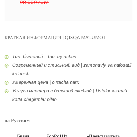
98 000 sum
КРАТКАЯ ИНФОРМАЦИЯ | QISQA MA'LUMOT
Тип: бытовой | Turi: uy uchun
Современный и стильный вид | zamonaviy va nafosatli
ko'rinish
Умеренная цена | o'rtacha narx
Услуги мастера с большой скидкой | Ustalar xizmati
kotta chegirmlar bilan
на Русском
Бренд
EcoPol.Uz
=Представитель