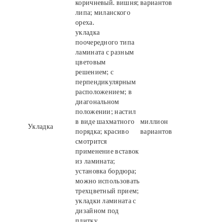
коричневый. вишня;
вариантов
липа; миланского
ореха.
укладка
поочередного типа
ламината с разным
цветовым
решением; с
перпендикулярным
расположением; в
диагональном
положении; настил
в виде шахматного
миллион
Укладка
порядка; красиво
вариантов
смотрится
применение вставок
из ламината;
установка бордюра;
можно использовать
трехцветный прием;
укладки ламината с
дизайном под
плитку.