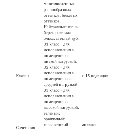
многочисленных
разнообразных
оттенков; бежевых
оттенков.
Нейтралные: ясень;
береза; светлая
ольха; светлый дуб.
31 класс – для
использования в
помещениях с
низкой нагрузкой;
32 класс – для
использования в
Классы
> 15 подвидов
помещениях со
средней нагрузкой;
33 класс – для
использования в
помещениях с
высокой нагрузкой.
зеленый;
оранжевый;
терракотовый;
миллион
Сочетания