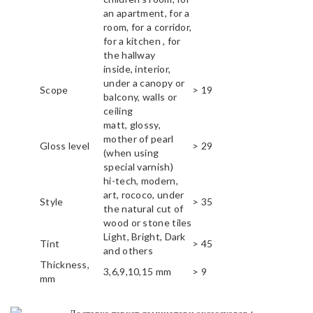
an apartment, for a
room, for a corridor,
for a kitchen , for
the hallway
inside, interior,
under a canopy or
Scope
> 19
balcony, walls or
ceiling
matt, glossy,
mother of pearl
Gloss level
> 29
(when using
special varnish)
hi-tech, modern,
art, rococo, under
Style
> 35
the natural cut of
wood or stone tiles
Light, Bright, Dark
Tint
> 45
and others
Thickness,
3,6,9,10,15 mm
> 9
mm