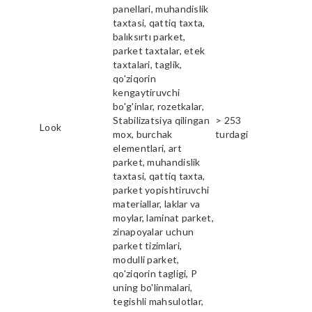
panellari, muhandislik
taxtasi, qattiq taxta,
balıksırtı parket,
parket taxtalar, etek
taxtalari, taglik,
qo'ziqorin
kengaytiruvchi
bo'g'inlar, rozetkalar,
Stabilizatsiya qilingan
> 253
Look
mox, burchak
turdagi
elementlari, art
parket, muhandislik
taxtasi, qattiq taxta,
parket yopishtiruvchi
materiallar, laklar va
moylar, laminat parket,
zinapoyalar uchun
parket tizimlari,
modulli parket,
qo'ziqorin tagligi, P
uning bo'linmalari,
tegishli mahsulotlar,