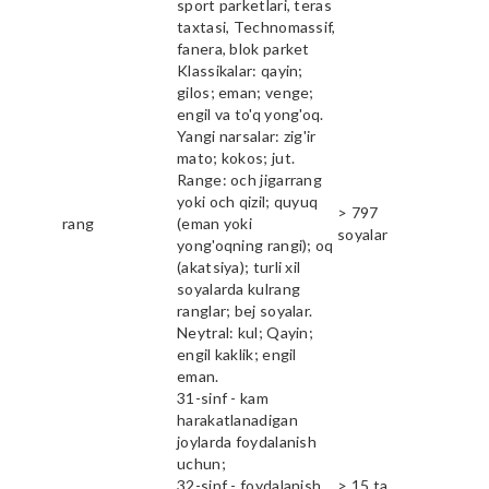
sport parketlari, teras
taxtasi, Technomassif,
fanera, blok parket
Klassikalar: qayin;
gilos; eman; venge;
engil va to'q yong'oq.
Yangi narsalar: zig'ir
mato; kokos; jut.
Range: och jigarrang
yoki och qizil; quyuq
> 797
rang
(eman yoki
soyalar
yong'oqning rangi); oq
(akatsiya); turli xil
soyalarda kulrang
ranglar; bej soyalar.
Neytral: kul; Qayin;
engil kaklik; engil
eman.
31-sinf - kam
harakatlanadigan
joylarda foydalanish
uchun;
32-sinf - foydalanish
> 15 ta