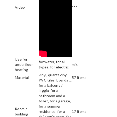
Video
***
Use for
for water, for all
underfloor
mix
types, for electric
heating
vinyl, quartz vinyl,
Material
57 items
PVC tiles, boards ...
for a balcony /
loggia, for a
bathroom and a
toilet, for a garage,
for a summer
Room /
residence, for a
17 items
building
children's room, for