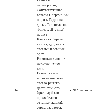
Реечные
перегородки,
Сопутствующие
товары, Спортивный
паркет, Террасная
доска, Техномассив,
Фанера, Штучный
паркет
Классика: береза;
вишня; дуб; венге;
светлый и темный
орех.
Новинки: льняное
полотно; кокос;
джут.
Гаммы: светло-
коричневого или
светло-рыжего
цвета; темного
Цвет
> 797 оттенков
(цвета дуб или
орех); белого
оттенка (акация);
серых расцветок