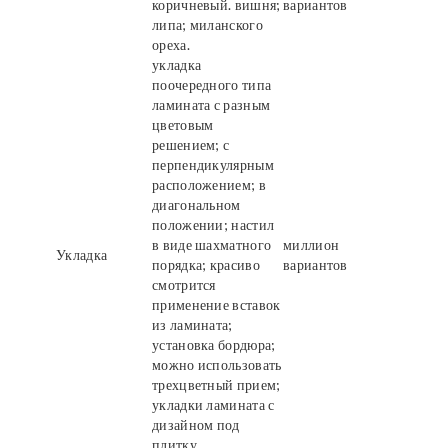
коричневый. вишня;
вариантов
липа; миланского
ореха.
укладка
поочередного типа
ламината с разным
цветовым
решением; с
перпендикулярным
расположением; в
диагональном
положении; настил
в виде шахматного
миллион
Укладка
порядка; красиво
вариантов
смотрится
применение вставок
из ламината;
установка бордюра;
можно использовать
трехцветный прием;
укладки ламината с
дизайном под
плитку.