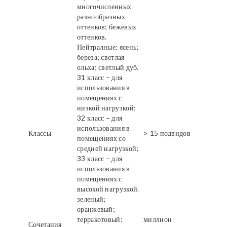
многочисленных
разнообразных
оттенков; бежевых
оттенков.
Нейтралные: ясень;
береза; светлая
ольха; светлый дуб.
31 класс – для
использования в
помещениях с
низкой нагрузкой;
32 класс – для
использования в
Классы
> 15 подвидов
помещениях со
средней нагрузкой;
33 класс – для
использования в
помещениях с
высокой нагрузкой.
зеленый;
оранжевый;
терракотовый;
миллион
Сочетания