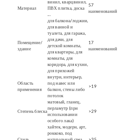
винил, кварцвинил,
57
Материал
ПВХ плитка, доска
наименований
...
для балкона/лоджии,
для ванной и
туалета, для гаража,
для дачи, для
Помещение/
17
детской комнаты,
здание
наименований
для квартиры, для
комнаты, для
коридора, для кухни,
для прихожей
внутри, интерьер,
Область
под навес или
>19
применения
балкон, стены либо
потолок
матовый, гланец,
перламутр (при
Степень блеска
>29
использовании
особого лака)
хайтек, модерн, арт,
роккоко, под
Стиль
натуральный срез
>35