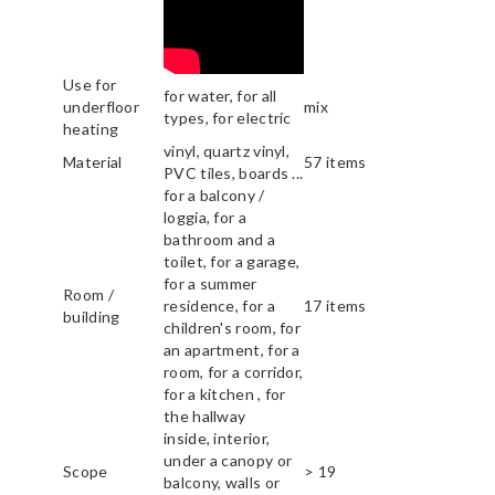
Use for
for water, for all
underfloor
mix
types, for electric
heating
vinyl, quartz vinyl,
Material
57 items
PVC tiles, boards ...
for a balcony /
loggia, for a
bathroom and a
toilet, for a garage,
for a summer
Room /
residence, for a
17 items
building
children's room, for
an apartment, for a
room, for a corridor,
for a kitchen , for
the hallway
inside, interior,
under a canopy or
Scope
> 19
balcony, walls or