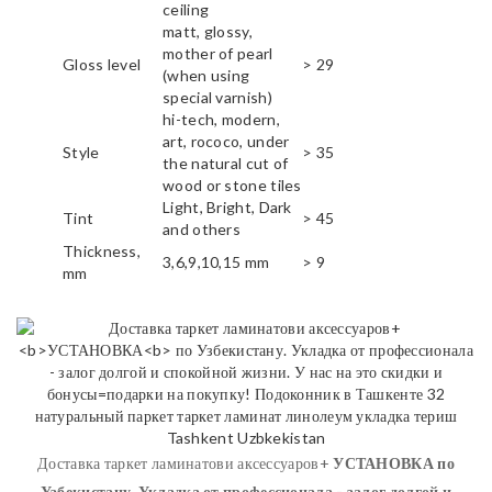
ceiling
matt, glossy,
mother of pearl
Gloss level
> 29
(when using
special varnish)
hi-tech, modern,
art, rococo, under
Style
> 35
the natural cut of
wood or stone tiles
Light, Bright, Dark
Tint
> 45
and others
Thickness,
3,6,9,10,15 mm
> 9
mm
Доставка таркет ламинатови аксессуаров+
УСТАНОВКА
по
Узбекистану. Укладка от профессионала - залог долгой и