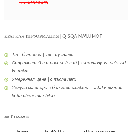
122 000 sum
КРАТКАЯ ИНФОРМАЦИЯ | QISQA MA'LUMOT
Тип: бытовой | Turi: uy uchun
Современный и стильный вид | zamonaviy va nafosatli
ko'rinish
Умеренная цена | o'rtacha narx
Услуги мастера с большой скидкой | Ustalar xizmati
kotta chegirmlar bilan
на Русском
Бренд
EcoPol.Uz
=Представитель