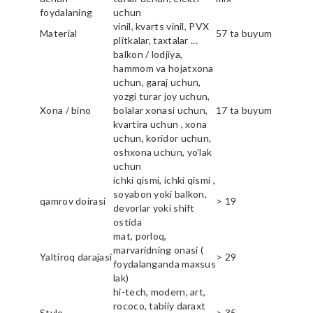
foydalaning
uchun
vinil, kvarts vinil, PVX
Material
57 ta buyum
plitkalar, taxtalar ...
balkon / lodjiya,
hammom va hojatxona
uchun, garaj uchun,
yozgi turar joy uchun,
Xona / bino
bolalar xonasi uchun,
17 ta buyum
kvartira uchun , xona
uchun, koridor uchun,
oshxona uchun, yo'lak
uchun
ichki qismi, ichki qismi ,
soyabon yoki balkon,
qamrov doirasi
> 19
devorlar yoki shift
ostida
mat, porloq,
marvaridning onasi (
Yaltiroq darajasi
> 29
foydalanganda maxsus
lak)
hi-tech, modern, art,
rococo, tabiiy daraxt
Style
> 35