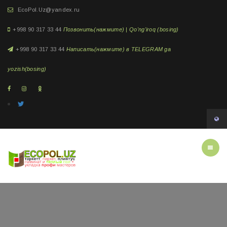
EcoPol.Uz@yandex.ru
+998 90 317 33 44
Позвонить(нажмите) | Qo'ng'iroq (bosing)
+998 90 317 33 44
Написать(нажмите) в TELEGRAM ga
yozish(bosing)