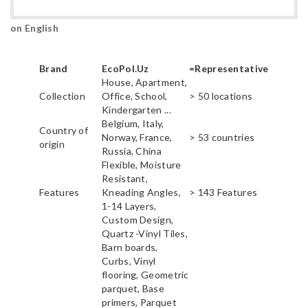
on English
Brand
EcoPol.Uz
=Representative
House, Apartment,
Collection
Office, School,
> 50 locations
Kindergarten ...
Belgium, Italy,
Country of
Norway, France,
> 53 countries
origin
Russia, China
Flexible, Moisture
Resistant,
Features
Kneading Angles,
> 143 Features
1-14 Layers,
Custom Design,
Quartz -Vinyl Tiles,
Barn boards,
Curbs, Vinyl
flooring, Geometric
parquet, Base
primers, Parquet