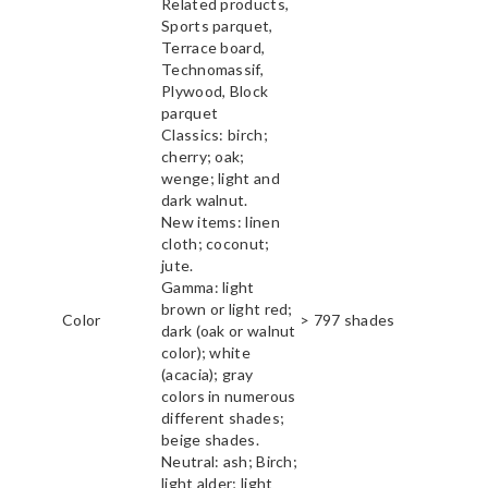
Related products,
Sports parquet,
Terrace board,
Technomassif,
Plywood, Block
parquet
Classics: birch;
cherry; oak;
wenge; light and
dark walnut.
New items: linen
cloth; coconut;
jute.
Gamma: light
brown or light red;
Color
> 797 shades
dark (oak or walnut
color); white
(acacia); gray
colors in numerous
different shades;
beige shades.
Neutral: ash; Birch;
light alder; light