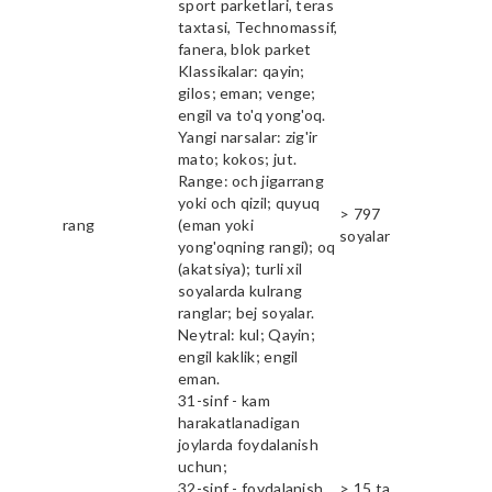
sport parketlari, teras
taxtasi, Technomassif,
fanera, blok parket
Klassikalar: qayin;
gilos; eman; venge;
engil va to'q yong'oq.
Yangi narsalar: zig'ir
mato; kokos; jut.
Range: och jigarrang
yoki och qizil; quyuq
> 797
rang
(eman yoki
soyalar
yong'oqning rangi); oq
(akatsiya); turli xil
soyalarda kulrang
ranglar; bej soyalar.
Neytral: kul; Qayin;
engil kaklik; engil
eman.
31-sinf - kam
harakatlanadigan
joylarda foydalanish
uchun;
32-sinf - foydalanish
> 15 ta