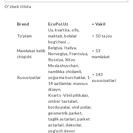
O'zbek tilida
Brend
EcoPol.Uz
= Vakil
Uy, kvartira, ofis,
To'plam
maktab, bolalar
> 50 ta joy
bog'chasi ...
Belgiya, Italiya,
Mamlakat kelib
> 53
Norvegiya, Frantsiya,
chiqishi
mamlakat
Rossiya, Xitoy
Moslashuvchan,
namlikka chidamli,
> 143
Xususiyatlar
yoğurma burchaklar, 1-
xususiyatlari
14 qatlamlar, maxsus
dizayn,
Kvarts -Vinil plitkalar,
ombor taxtalari,
bordyuralar, vinil pollar,
geometrik parket,
taglik astarlari, parket
astarlari, dekorlar,
yog'och devor