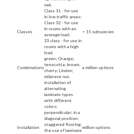
oak.
Class 31 - for use
in low traffic areas;
Class 32 - for use
in rooms with an
Classes
> 15 subspecies
average load;
33 class - for use in
rooms with a high
load.
green; Orange;
terracotta; brown.
Combinations
a million options
cherry; Linden;
milanese nut.
installation of
alternating
laminate types
with different
colors;
perpendicular; in a
diagonal position;
staggered flooring;
Installation
million options
the use of laminate