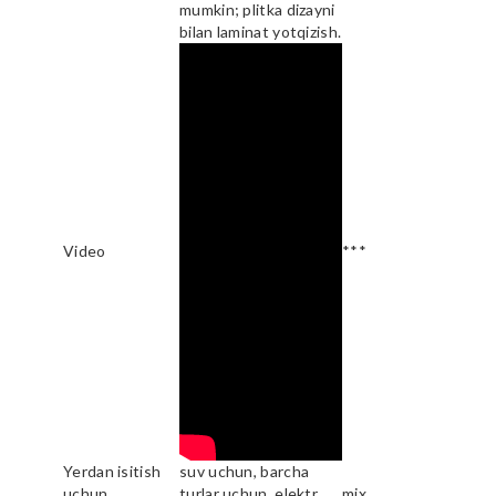
mumkin; plitka dizayni
bilan laminat yotqizish.
Video
***
Yerdan isitish
suv uchun, barcha
uchun
turlar uchun, elektr
mix