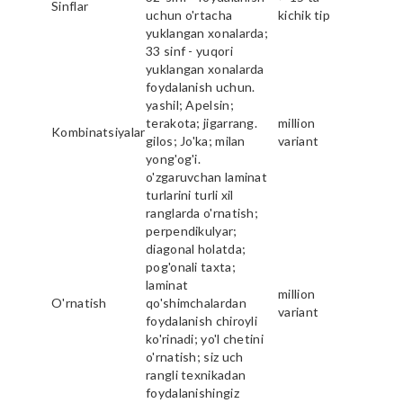
Sinflar
uchun o'rtacha
kichik tip
yuklangan xonalarda;
33 sinf - yuqori
yuklangan xonalarda
foydalanish uchun.
yashil; Apelsin;
terakota; jigarrang.
million
Kombinatsiyalar
gilos; Jo'ka; milan
variant
yong'og'i.
o'zgaruvchan laminat
turlarini turli xil
ranglarda o'rnatish;
perpendikulyar;
diagonal holatda;
pog'onali taxta;
laminat
million
O'rnatish
qo'shimchalardan
variant
foydalanish chiroyli
ko'rinadi; yo'l chetini
o'rnatish; siz uch
rangli texnikadan
foydalanishingiz