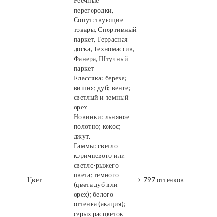
Реечные
перегородки,
Сопутствующие
товары, Спортивный
паркет, Террасная
доска, Техномассив,
Фанера, Штучный
паркет
Классика: береза;
вишня; дуб; венге;
светлый и темный
орех.
Новинки: льняное
полотно; кокос;
джут.
Гаммы: светло-
коричневого или
светло-рыжего
цвета; темного
Цвет
> 797 оттенков
(цвета дуб или
орех); белого
оттенка (акация);
серых расцветок