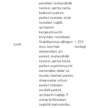
panellari, muhandislik
taxtasi, qattiq taxta,
balıksırtı parket,
parket taxtalar, etek
taxtalari, taglik,
qo'ziqorin
kengaytiruvchi
bo'g'inlar, rozetkalar,
Stabilizatsiya qilingan
> 253
Look
mox, burchak
turdagi
elementlari, art
parket, muhandislik
taxtasi, qattiq taxta,
parket yopishtiruvchi
materiallar, laklar va
moylar, laminat parket,
zinapoyalar uchun
parket tizimlari,
modulli parket,
qo'ziqorin tagligi, P
uning bo'linmalari,
tegishli mahsulotlar,