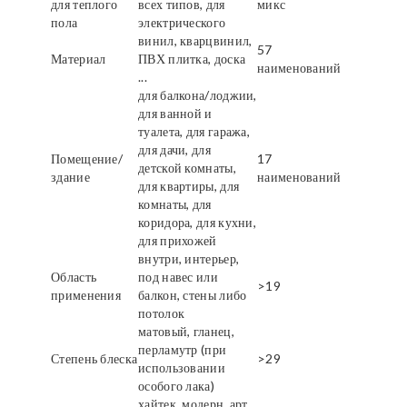
для теплого
всех типов, для
микс
пола
электрического
винил, кварцвинил,
57
Материал
ПВХ плитка, доска
наименований
...
для балкона/лоджии,
для ванной и
туалета, для гаража,
для дачи, для
Помещение/
17
детской комнаты,
здание
наименований
для квартиры, для
комнаты, для
коридора, для кухни,
для прихожей
внутри, интерьер,
Область
под навес или
>19
применения
балкон, стены либо
потолок
матовый, гланец,
перламутр (при
Степень блеска
>29
использовании
особого лака)
хайтек, модерн, арт,