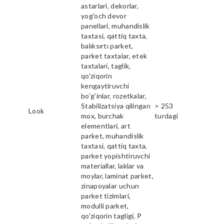
astarlari, dekorlar,
yog'och devor
panellari, muhandislik
taxtasi, qattiq taxta,
balıksırtı parket,
parket taxtalar, etek
taxtalari, taglik,
qo'ziqorin
kengaytiruvchi
bo'g'inlar, rozetkalar,
Stabilizatsiya qilingan
> 253
Look
mox, burchak
turdagi
elementlari, art
parket, muhandislik
taxtasi, qattiq taxta,
parket yopishtiruvchi
materiallar, laklar va
moylar, laminat parket,
zinapoyalar uchun
parket tizimlari,
modulli parket,
qo'ziqorin tagligi, P