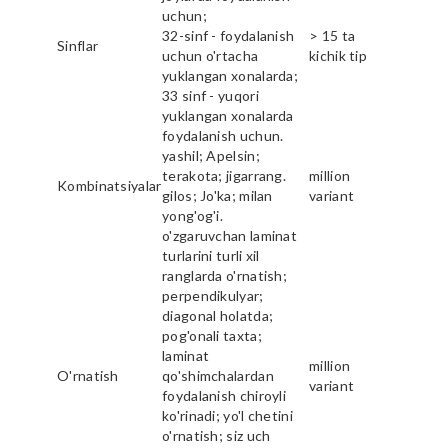
uchun;
32-sinf - foydalanish
> 15 ta
Sinflar
uchun o'rtacha
kichik tip
yuklangan xonalarda;
33 sinf - yuqori
yuklangan xonalarda
foydalanish uchun.
yashil; Apelsin;
terakota; jigarrang.
million
Kombinatsiyalar
gilos; Jo'ka; milan
variant
yong'og'i.
o'zgaruvchan laminat
turlarini turli xil
ranglarda o'rnatish;
perpendikulyar;
diagonal holatda;
pog'onali taxta;
laminat
million
O'rnatish
qo'shimchalardan
variant
foydalanish chiroyli
ko'rinadi; yo'l chetini
o'rnatish; siz uch