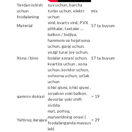
Yerdan isitish
suv uchun, barcha
uchun
turlar uchun, elektr
mix
foydalaning
uchun
vinil, kvarts vinil, PVX
Material
57 ta buyum
plitkalar, taxtalar ...
balkon / lodjiya,
hammom va hojatxona
uchun, garaj uchun,
yozgi turar joy uchun,
Xona / bino
bolalar xonasi uchun,
17 ta buyum
kvartira uchun , xona
uchun, koridor uchun,
oshxona uchun, yo'lak
uchun
ichki qismi, ichki qismi ,
soyabon yoki balkon,
qamrov doirasi
> 19
devorlar yoki shift
ostida
mat, porloq,
marvaridning onasi (
Yaltiroq darajasi
> 29
foydalanganda maxsus
lak)