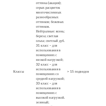
оттенка (акация);
серых расцветок
многочисленных
разнообразных
оттенков; бежевых
оттенков.
Нейтралные: ясень;
береза; светлая
ольха; светлый дуб.
31 класс – для
использования в
помещениях с
низкой нагрузкой;
32 класс – для
использования в
Классы
> 15 подвидов
помещениях со
средней нагрузкой;
33 класс – для
использования в
помещениях с
высокой нагрузкой.
зеленый;