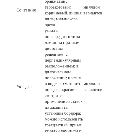
оранжевый;
терракотовый;
миллион
Сочетания
коричневый. вишня;
вариантов
липа; миланского
ореха.
укладка
поочередного типа
ламината с разным
цветовым
решением; с
перпендикулярным
расположением; в
диагональном
положении; настил
в виде шахматного
миллион
Укладка
порядка; красиво
вариантов
смотрится
применение вставок
из ламината;
установка бордюра;
можно использовать
трехцветный прием;
укладки ламината с