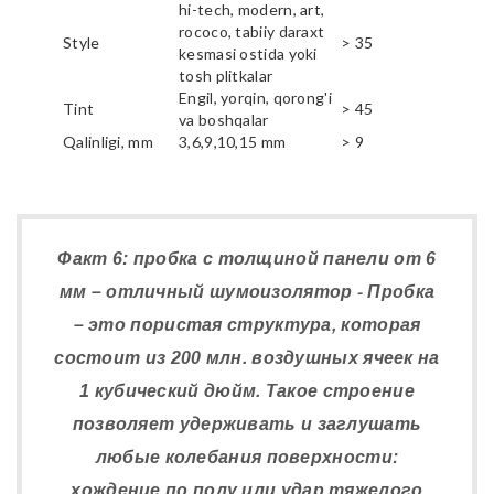
hi-tech, modern, art,
rococo, tabiiy daraxt
Style
> 35
kesmasi ostida yoki
tosh plitkalar
Engil, yorqin, qorong'i
Tint
> 45
va boshqalar
Qalinligi, mm
3,6,9,10,15 mm
> 9
Факт 6: пробка с толщиной панели от 6
мм – отличный шумоизолятор - Пробка
– это пористая структура, которая
состоит из 200 млн. воздушных ячеек на
1 кубический дюйм. Такое строение
позволяет удерживать и заглушать
любые колебания поверхности:
хождение по полу или удар тяжелого