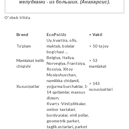
желудками - из больших. (Анахарсис).
O'zbek tilida
Brend
EcoPol.Uz
= Vakil
Uy, kvartira, ofis,
To'plam
maktab, bolalar
> 50 ta joy
bog'chasi ...
Belgiya, Italiya,
Mamlakat kelib
> 53
Norvegiya, Frantsiya,
chiqishi
mamlakat
Rossiya, Xitoy
Moslashuvchan,
namlikka chidamli,
> 143
Xususiyatlar
yoğurma burchaklar, 1-
xususiyatlari
14 qatlamlar, maxsus
dizayn,
Kvarts -Vinil plitkalar,
ombor taxtalari,
bordyuralar, vinil pollar,
geometrik parket,
taglik astarlari, parket