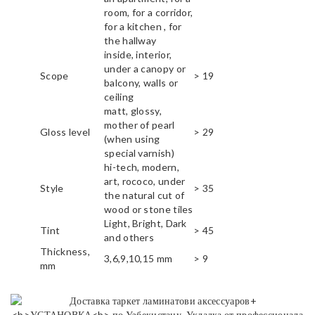
room, for a corridor,
for a kitchen , for
the hallway
inside, interior,
under a canopy or
Scope
> 19
balcony, walls or
ceiling
matt, glossy,
mother of pearl
Gloss level
> 29
(when using
special varnish)
hi-tech, modern,
art, rococo, under
Style
> 35
the natural cut of
wood or stone tiles
Light, Bright, Dark
Tint
> 45
and others
Thickness,
3,6,9,10,15 mm
> 9
mm