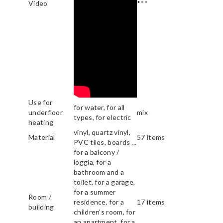
Video
***
Use for
for water, for all
underfloor
mix
types, for electric
heating
vinyl, quartz vinyl,
Material
57 items
PVC tiles, boards ...
for a balcony /
loggia, for a
bathroom and a
toilet, for a garage,
for a summer
Room /
residence, for a
17 items
building
children's room, for
an apartment, for a