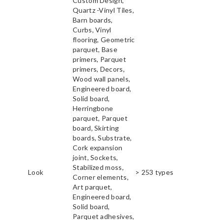
Custom Design,
Quartz -Vinyl Tiles,
Barn boards,
Curbs, Vinyl
flooring, Geometric
parquet, Base
primers, Parquet
primers, Decors,
Wood wall panels,
Engineered board,
Solid board,
Herringbone
parquet, Parquet
board, Skirting
boards, Substrate,
Cork expansion
joint, Sockets,
Stabilized moss,
Look
> 253 types
Corner elements,
Art parquet,
Engineered board,
Solid board,
Parquet adhesives,