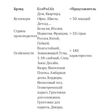
Бренд
EcoPol.Uz
=Представитель
Дом, Квартира,
Коллекция
Офис, Школа,
> 50 локаций
Детсад ...
Бельгия, Италия,
Страны
Норвегия, Франция,
> 53 стран
производителя
Россия, Китай,
Гибкий,
Влагостойкий,
> 143
Особенности
Замешяющий Углы,
характеристик
1-14 слойный, Спец
Заказ Дизайн,
Кварц-Виниловая
Плитка, Амбарная
доска, Бордюры,
Виниловый пол,
Геометрический
паркет, Грунтовки
для основания,
Грунтовки для
паркета, Декоры,