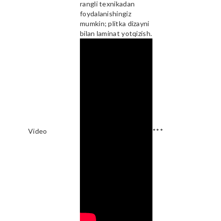
rangli texnikadan
foydalanishingiz
mumkin; plitka dizayni
bilan laminat yotqizish.
Video
***