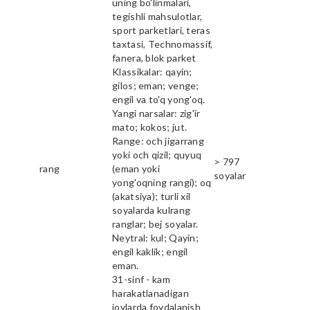
uning bo'linmalari,
tegishli mahsulotlar,
sport parketlari, teras
taxtasi, Technomassif,
fanera, blok parket
Klassikalar: qayin;
gilos; eman; venge;
engil va to'q yong'oq.
Yangi narsalar: zig'ir
mato; kokos; jut.
Range: och jigarrang
yoki och qizil; quyuq
> 797
rang
(eman yoki
soyalar
yong'oqning rangi); oq
(akatsiya); turli xil
soyalarda kulrang
ranglar; bej soyalar.
Neytral: kul; Qayin;
engil kaklik; engil
eman.
31-sinf - kam
harakatlanadigan
joylarda foydalanish