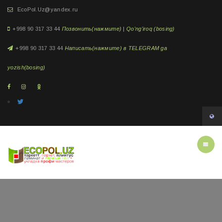
EcoPol.Uz@yandex.ru
+998 90 317 33 44
Позвонить(нажмите) | Qo'ng'iroq (bosing)
+998 90 317 33 44
Написать(нажмите) в TELEGRAM ga
yozish(bosing)