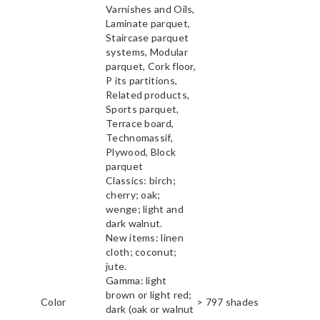
Varnishes and Oils,
Laminate parquet,
Staircase parquet
systems, Modular
parquet, Cork floor,
P its partitions,
Related products,
Sports parquet,
Terrace board,
Technomassif,
Plywood, Block
parquet
Classics: birch;
cherry; oak;
wenge; light and
dark walnut.
New items: linen
cloth; coconut;
jute.
Gamma: light
brown or light red;
Color
> 797 shades
dark (oak or walnut