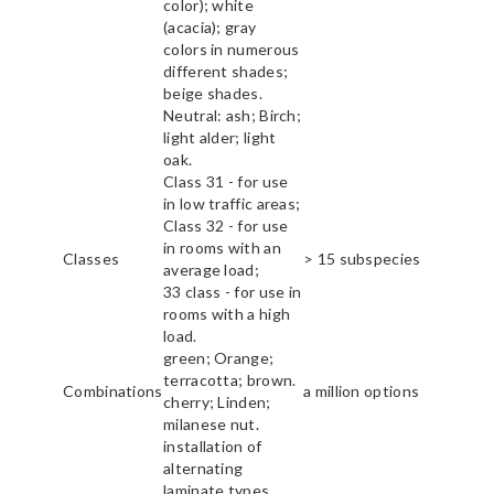
color); white
(acacia); gray
colors in numerous
different shades;
beige shades.
Neutral: ash; Birch;
light alder; light
oak.
Class 31 - for use
in low traffic areas;
Class 32 - for use
in rooms with an
Classes
> 15 subspecies
average load;
33 class - for use in
rooms with a high
load.
green; Orange;
terracotta; brown.
Combinations
a million options
cherry; Linden;
milanese nut.
installation of
alternating
laminate types