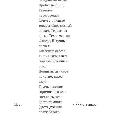
Пробковый пол,
Реечные
перегородки,
Сопутствующие
товары, Спортивный
паркет, Террасная
доска, Техномассив,
Фанера, Штучный
паркет
Классика: береза;
вишня; дуб; венге;
светлый и темный
орех.
Новинки: льняное
полотно; кокос;
джут.
Гаммы: светло-
коричневого или
светло-рыжего
цвета; темного
Цвет
> 797 оттенков
(цвета дуб или
орех); белого