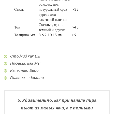
роккоко, под
Стиль
натуральный срез
>35
дерева или
каменной плитки
Светлый, яркий,
Тон
>45
темный и другие
Толщина, мм
3,6,9,10,15 мм
>9
Стойкий как Вы
Прочный как Мы
Качество Евро
Главное = Честно
5. Удивительно, как при начале пира
пьют из малых чаш, а с полными