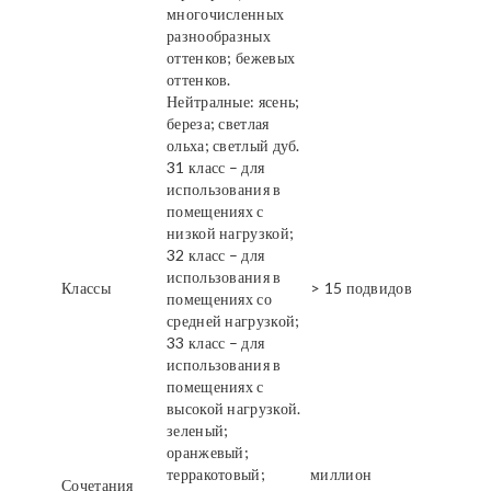
многочисленных
разнообразных
оттенков; бежевых
оттенков.
Нейтралные: ясень;
береза; светлая
ольха; светлый дуб.
31 класс – для
использования в
помещениях с
низкой нагрузкой;
32 класс – для
использования в
Классы
> 15 подвидов
помещениях со
средней нагрузкой;
33 класс – для
использования в
помещениях с
высокой нагрузкой.
зеленый;
оранжевый;
терракотовый;
миллион
Сочетания