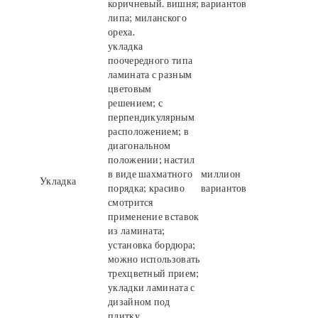
коричневый. вишня;
вариантов
липа; миланского
ореха.
укладка
поочередного типа
ламината с разным
цветовым
решением; с
перпендикулярным
расположением; в
диагональном
положении; настил
в виде шахматного
миллион
Укладка
порядка; красиво
вариантов
смотрится
применение вставок
из ламината;
установка бордюра;
можно использовать
трехцветный прием;
укладки ламината с
дизайном под
плитку.