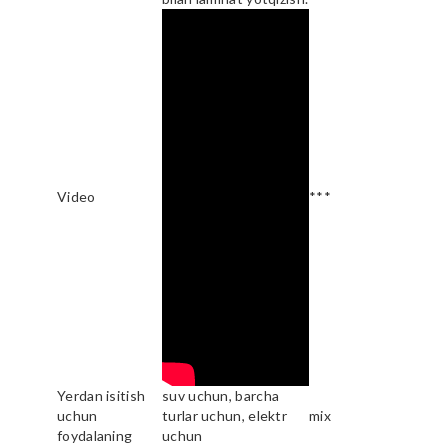
Video
***
Yerdan isitish
suv uchun, barcha
uchun
turlar uchun, elektr
mix
foydalaning
uchun