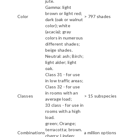
jute.
Gamma: light
brown or light red;
Color
> 797 shades
dark (oak or walnut
color); white
(acacia); gray
colors in numerous
different shades;
beige shades.
Neutral: ash; Birch;
light alder; light
oak.
Class 31 - for use
in low traffic areas;
Class 32 - for use
in rooms with an
Classes
> 15 subspecies
average load;
33 class - for use in
rooms with a high
load.
green; Orange;
terracotta; brown.
Combinations
a million options
cherry; Linden;