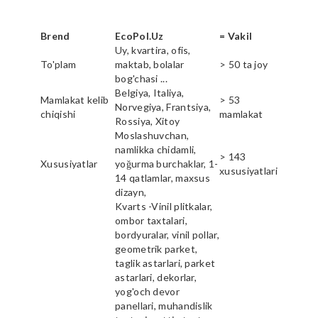
Brend
EcoPol.Uz
= Vakil
Uy, kvartira, ofis,
To'plam
maktab, bolalar
> 50 ta joy
bog'chasi ...
Belgiya, Italiya,
Mamlakat kelib
> 53
Norvegiya, Frantsiya,
chiqishi
mamlakat
Rossiya, Xitoy
Moslashuvchan,
namlikka chidamli,
> 143
Xususiyatlar
yoğurma burchaklar, 1-
xususiyatlari
14 qatlamlar, maxsus
dizayn,
Kvarts -Vinil plitkalar,
ombor taxtalari,
bordyuralar, vinil pollar,
geometrik parket,
taglik astarlari, parket
astarlari, dekorlar,
yog'och devor
panellari, muhandislik