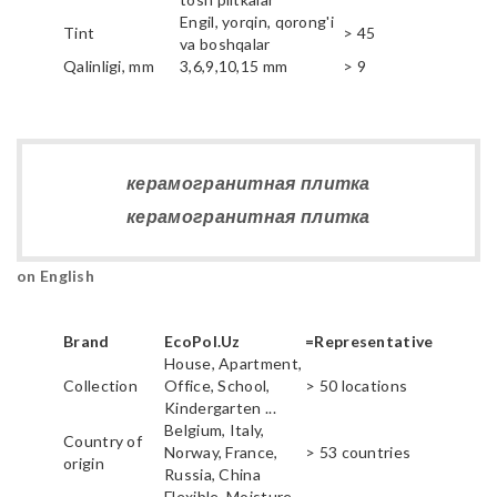
Engil, yorqin, qorong'i
Tint
> 45
va boshqalar
Qalinligi, mm
3,6,9,10,15 mm
> 9
керамогранитная плитка
керамогранитная плитка
on English
Brand
EcoPol.Uz
=Representative
House, Apartment,
Collection
Office, School,
> 50 locations
Kindergarten ...
Belgium, Italy,
Country of
Norway, France,
> 53 countries
origin
Russia, China
Flexible, Moisture