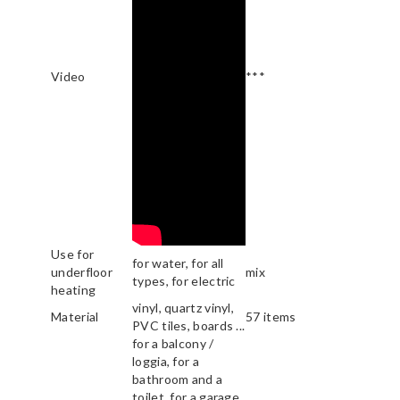
Video
***
Use for
for water, for all
underfloor
mix
types, for electric
heating
vinyl, quartz vinyl,
Material
57 items
PVC tiles, boards ...
for a balcony /
loggia, for a
bathroom and a
toilet, for a garage,