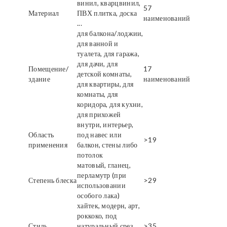
винил, кварцвинил,
57
Материал
ПВХ плитка, доска
наименований
...
для балкона/лоджии,
для ванной и
туалета, для гаража,
для дачи, для
Помещение/
17
детской комнаты,
здание
наименований
для квартиры, для
комнаты, для
коридора, для кухни,
для прихожей
внутри, интерьер,
Область
под навес или
>19
применения
балкон, стены либо
потолок
матовый, гланец,
перламутр (при
Степень блеска
>29
использовании
особого лака)
хайтек, модерн, арт,
роккоко, под
Стиль
натуральный срез
>35