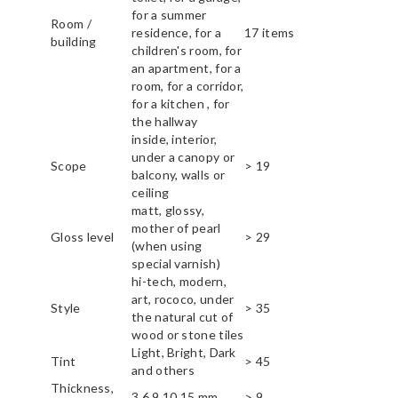
for a summer
Room /
residence, for a
17 items
building
children's room, for
an apartment, for a
room, for a corridor,
for a kitchen , for
the hallway
inside, interior,
under a canopy or
Scope
> 19
balcony, walls or
ceiling
matt, glossy,
mother of pearl
Gloss level
> 29
(when using
special varnish)
hi-tech, modern,
art, rococo, under
Style
> 35
the natural cut of
wood or stone tiles
Light, Bright, Dark
Tint
> 45
and others
Thickness,
3,6,9,10,15 mm
> 9