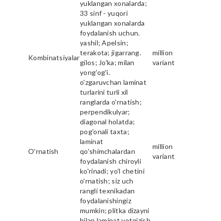
yuklangan xonalarda;
33 sinf - yuqori
yuklangan xonalarda
foydalanish uchun.
yashil; Apelsin;
terakota; jigarrang.
million
Kombinatsiyalar
gilos; Jo'ka; milan
variant
yong'og'i.
o'zgaruvchan laminat
turlarini turli xil
ranglarda o'rnatish;
perpendikulyar;
diagonal holatda;
pog'onali taxta;
laminat
million
O'rnatish
qo'shimchalardan
variant
foydalanish chiroyli
ko'rinadi; yo'l chetini
o'rnatish; siz uch
rangli texnikadan
foydalanishingiz
mumkin; plitka dizayni
bilan laminat yotqizish.