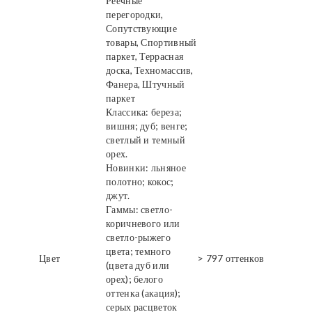
Реечные
перегородки,
Сопутствующие
товары, Спортивный
паркет, Террасная
доска, Техномассив,
Фанера, Штучный
паркет
Классика: береза;
вишня; дуб; венге;
светлый и темный
орех.
Новинки: льняное
полотно; кокос;
джут.
Гаммы: светло-
коричневого или
светло-рыжего
цвета; темного
Цвет
> 797 оттенков
(цвета дуб или
орех); белого
оттенка (акация);
серых расцветок