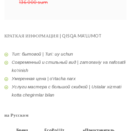
136 000 sum
КРАТКАЯ ИНФОРМАЦИЯ | QISQA MA'LUMOT
Тип: бытовой | Turi: uy uchun
Современный и стильный вид | zamonaviy va nafosatli
ko'rinish
Умеренная цена | o'rtacha narx
Услуги мастера с большой скидкой | Ustalar xizmati
kotta chegirmlar bilan
на Русском
Бренд
EcoPol.Uz
=Представитель