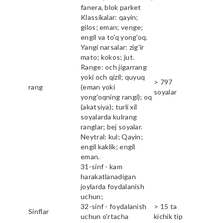
fanera, blok parket
Klassikalar: qayin;
gilos; eman; venge;
engil va to'q yong'oq.
Yangi narsalar: zig'ir
mato; kokos; jut.
Range: och jigarrang
yoki och qizil; quyuq
> 797
rang
(eman yoki
soyalar
yong'oqning rangi); oq
(akatsiya); turli xil
soyalarda kulrang
ranglar; bej soyalar.
Neytral: kul; Qayin;
engil kaklik; engil
eman.
31-sinf - kam
harakatlanadigan
joylarda foydalanish
uchun;
32-sinf - foydalanish
> 15 ta
Sinflar
uchun o'rtacha
kichik tip