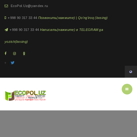
EcoPol.Uz@yandex.ru
+998 90 317 33 44
Позвонить(нажмите) | Qo'ng'iroq (bosing)
+998 90 317 33 44
Написать(нажмите) в TELEGRAM ga
yozish(bosing)