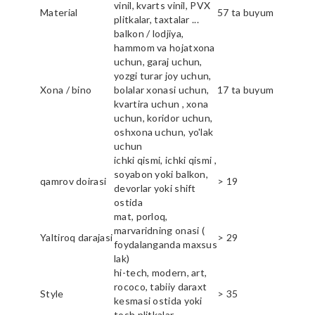
vinil, kvarts vinil, PVX
Material
57 ta buyum
plitkalar, taxtalar ...
balkon / lodjiya,
hammom va hojatxona
uchun, garaj uchun,
yozgi turar joy uchun,
Xona / bino
bolalar xonasi uchun,
17 ta buyum
kvartira uchun , xona
uchun, koridor uchun,
oshxona uchun, yo'lak
uchun
ichki qismi, ichki qismi ,
soyabon yoki balkon,
qamrov doirasi
> 19
devorlar yoki shift
ostida
mat, porloq,
marvaridning onasi (
Yaltiroq darajasi
> 29
foydalanganda maxsus
lak)
hi-tech, modern, art,
rococo, tabiiy daraxt
Style
> 35
kesmasi ostida yoki
tosh plitkalar