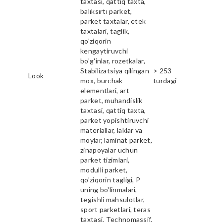
taxtasi, qattiq taxta,
balıksırtı parket,
parket taxtalar, etek
taxtalari, taglik,
qo'ziqorin
kengaytiruvchi
bo'g'inlar, rozetkalar,
Stabilizatsiya qilingan
> 253
Look
mox, burchak
turdagi
elementlari, art
parket, muhandislik
taxtasi, qattiq taxta,
parket yopishtiruvchi
materiallar, laklar va
moylar, laminat parket,
zinapoyalar uchun
parket tizimlari,
modulli parket,
qo'ziqorin tagligi, P
uning bo'linmalari,
tegishli mahsulotlar,
sport parketlari, teras
taxtasi, Technomassif,