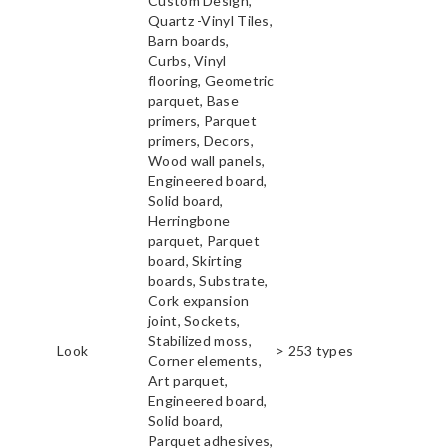
Custom Design,
Quartz -Vinyl Tiles,
Barn boards,
Curbs, Vinyl
flooring, Geometric
parquet, Base
primers, Parquet
primers, Decors,
Wood wall panels,
Engineered board,
Solid board,
Herringbone
parquet, Parquet
board, Skirting
boards, Substrate,
Cork expansion
joint, Sockets,
Stabilized moss,
Look
> 253 types
Corner elements,
Art parquet,
Engineered board,
Solid board,
Parquet adhesives,