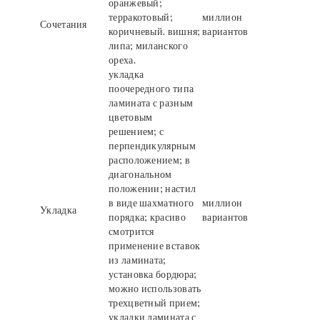
оранжевый;
терракотовый;
миллион
Сочетания
коричневый. вишня;
вариантов
липа; миланского
ореха.
укладка
поочередного типа
ламината с разным
цветовым
решением; с
перпендикулярным
расположением; в
диагональном
положении; настил
в виде шахматного
миллион
Укладка
порядка; красиво
вариантов
смотрится
применение вставок
из ламината;
установка бордюра;
можно использовать
трехцветный прием;
укладки ламината с