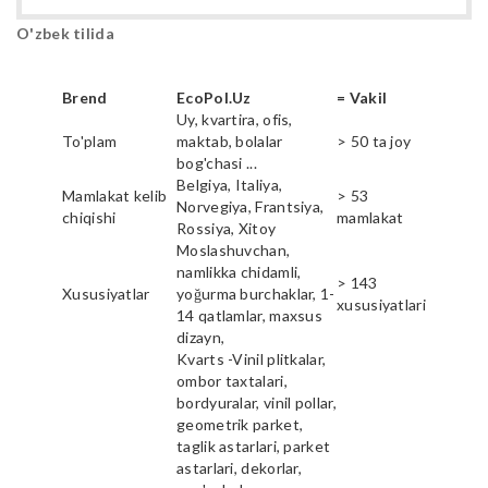
O'zbek tilida
Brend
EcoPol.Uz
= Vakil
Uy, kvartira, ofis,
To'plam
maktab, bolalar
> 50 ta joy
bog'chasi ...
Belgiya, Italiya,
Mamlakat kelib
> 53
Norvegiya, Frantsiya,
chiqishi
mamlakat
Rossiya, Xitoy
Moslashuvchan,
namlikka chidamli,
> 143
Xususiyatlar
yoğurma burchaklar, 1-
xususiyatlari
14 qatlamlar, maxsus
dizayn,
Kvarts -Vinil plitkalar,
ombor taxtalari,
bordyuralar, vinil pollar,
geometrik parket,
taglik astarlari, parket
astarlari, dekorlar,