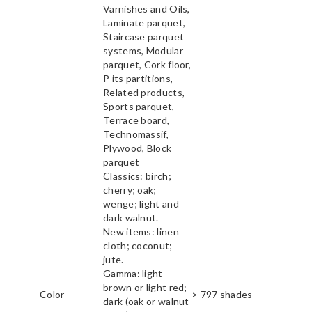
Varnishes and Oils,
Laminate parquet,
Staircase parquet
systems, Modular
parquet, Cork floor,
P its partitions,
Related products,
Sports parquet,
Terrace board,
Technomassif,
Plywood, Block
parquet
Classics: birch;
cherry; oak;
wenge; light and
dark walnut.
New items: linen
cloth; coconut;
jute.
Gamma: light
brown or light red;
Color
> 797 shades
dark (oak or walnut