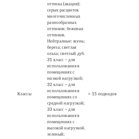
оттенка (акация);
серых расцветок
многочисленных
разнообразных
оттенков; бежевых
оттенков.
Нейтралные: ясень;
береза; светлая
ольха; светлый дуб.
31 класс – для
использования в
помещениях с
низкой нагрузкой;
32 класс – для
использования в
Классы
> 15 подвидов
помещениях со
средней нагрузкой;
33 класс – для
использования в
помещениях с
высокой нагрузкой.
зеленый;