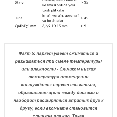
Style
> 35
kesmasi ostida yoki
tosh plitkalar
Engil, yorqin, qorong'i
Tint
> 45
va boshqalar
Qalinligi, mm
3,6,9,10,15 mm
> 9
Факт 5: паркет умеет сжиматься и
разжиматься при смене температуры
или влажности - Слишком низкая
температура впомещении
«вынуждает» паркет ссыхаться,
образовывая щели между досками и
наоборот расширяться впритык друг к
другу, если вкомнате становится
слишком влажно. Такая