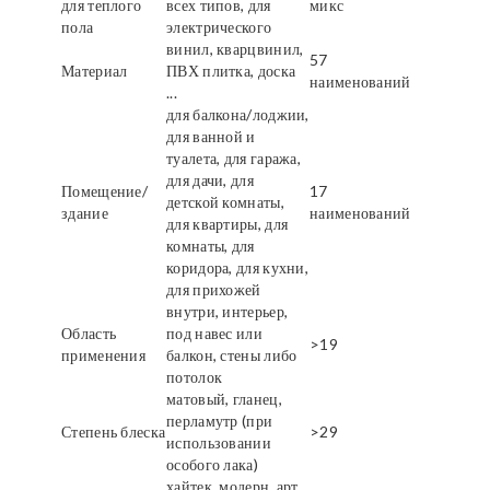
для теплого
всех типов, для
микс
пола
электрического
винил, кварцвинил,
57
Материал
ПВХ плитка, доска
наименований
...
для балкона/лоджии,
для ванной и
туалета, для гаража,
для дачи, для
Помещение/
17
детской комнаты,
здание
наименований
для квартиры, для
комнаты, для
коридора, для кухни,
для прихожей
внутри, интерьер,
Область
под навес или
>19
применения
балкон, стены либо
потолок
матовый, гланец,
перламутр (при
Степень блеска
>29
использовании
особого лака)
хайтек, модерн, арт,