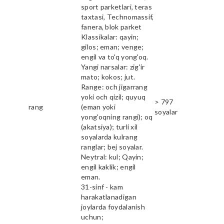
sport parketlari, teras
taxtasi, Technomassif,
fanera, blok parket
Klassikalar: qayin;
gilos; eman; venge;
engil va to'q yong'oq.
Yangi narsalar: zig'ir
mato; kokos; jut.
Range: och jigarrang
yoki och qizil; quyuq
> 797
rang
(eman yoki
soyalar
yong'oqning rangi); oq
(akatsiya); turli xil
soyalarda kulrang
ranglar; bej soyalar.
Neytral: kul; Qayin;
engil kaklik; engil
eman.
31-sinf - kam
harakatlanadigan
joylarda foydalanish
uchun;