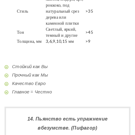
роккоко, под
Стиль
натуральный срез
>35
дерева или
каменной плитки
Светлый, яркий,
Тон
>45
темный и другие
Толщина, мм
3,6,9,10,15 мм
>9
Стойкий как Вы
Прочный как Мы
Качество Евро
Главное = Честно
14. Пьянство есть упражнение
вбезумстве. (Пифагор)