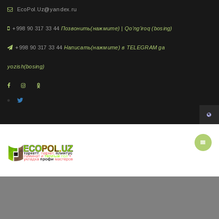
EcoPol.Uz@yandex.ru
+998 90 317 33 44
Позвонить(нажмите) | Qo'ng'iroq (bosing)
+998 90 317 33 44
Написать(нажмите) в TELEGRAM ga
yozish(bosing)