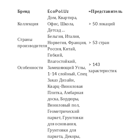
Бренд
EcoPol.Uz
=Представитель
Дом, Квартира,
Коллекция
Офис, Школа,
> 50 локаций
Детсад ...
Бельгия, Италия,
Страны
Норвегия, Франция,
> 53 стран
производителя
Россия, Китай,
Гибкий,
Влагостойкий,
> 143
Особенности
Замешяющий Углы,
характеристик
1-14 слойный, Спец
Заказ Дизайн,
Кварц-Виниловая
Плитка, Амбарная
доска, Бордюры,
Виниловый пол,
Геометрический
паркет, Грунтовки
для основания,
Грунтовки для
паркета, Декоры,