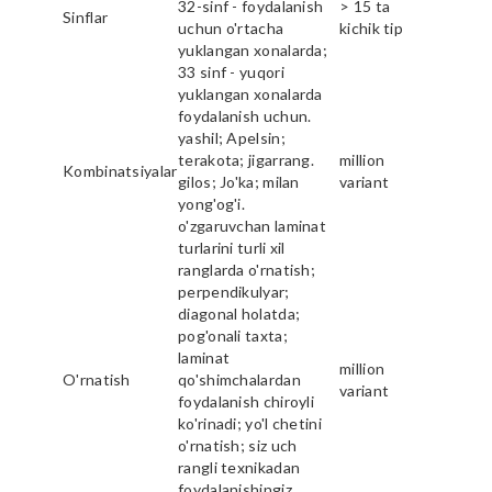
32-sinf - foydalanish
> 15 ta
Sinflar
uchun o'rtacha
kichik tip
yuklangan xonalarda;
33 sinf - yuqori
yuklangan xonalarda
foydalanish uchun.
yashil; Apelsin;
terakota; jigarrang.
million
Kombinatsiyalar
gilos; Jo'ka; milan
variant
yong'og'i.
o'zgaruvchan laminat
turlarini turli xil
ranglarda o'rnatish;
perpendikulyar;
diagonal holatda;
pog'onali taxta;
laminat
million
O'rnatish
qo'shimchalardan
variant
foydalanish chiroyli
ko'rinadi; yo'l chetini
o'rnatish; siz uch
rangli texnikadan
foydalanishingiz