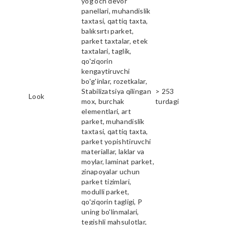
yog'och devor
panellari, muhandislik
taxtasi, qattiq taxta,
balıksırtı parket,
parket taxtalar, etek
taxtalari, taglik,
qo'ziqorin
kengaytiruvchi
bo'g'inlar, rozetkalar,
Stabilizatsiya qilingan
> 253
Look
mox, burchak
turdagi
elementlari, art
parket, muhandislik
taxtasi, qattiq taxta,
parket yopishtiruvchi
materiallar, laklar va
moylar, laminat parket,
zinapoyalar uchun
parket tizimlari,
modulli parket,
qo'ziqorin tagligi, P
uning bo'linmalari,
tegishli mahsulotlar,