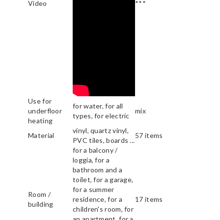
Video
***
Use for
for water, for all
underfloor
mix
types, for electric
heating
vinyl, quartz vinyl,
Material
57 items
PVC tiles, boards ...
for a balcony /
loggia, for a
bathroom and a
toilet, for a garage,
for a summer
Room /
residence, for a
17 items
building
children's room, for
an apartment, for a