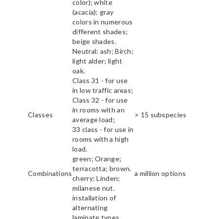
color); white
(acacia); gray
colors in numerous
different shades;
beige shades.
Neutral: ash; Birch;
light alder; light
oak.
Class 31 - for use
in low traffic areas;
Class 32 - for use
in rooms with an
Classes
> 15 subspecies
average load;
33 class - for use in
rooms with a high
load.
green; Orange;
terracotta; brown.
Combinations
a million options
cherry; Linden;
milanese nut.
installation of
alternating
laminate types