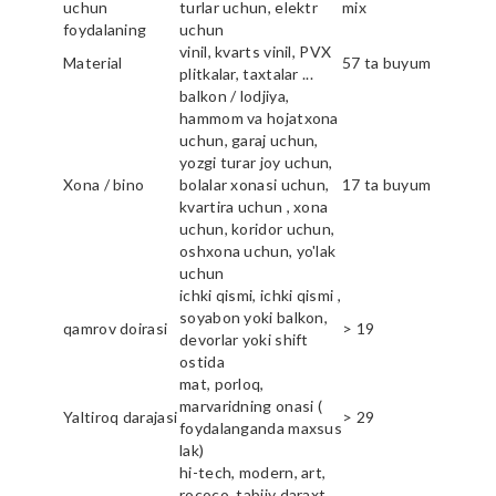
uchun
turlar uchun, elektr
mix
foydalaning
uchun
vinil, kvarts vinil, PVX
Material
57 ta buyum
plitkalar, taxtalar ...
balkon / lodjiya,
hammom va hojatxona
uchun, garaj uchun,
yozgi turar joy uchun,
Xona / bino
bolalar xonasi uchun,
17 ta buyum
kvartira uchun , xona
uchun, koridor uchun,
oshxona uchun, yo'lak
uchun
ichki qismi, ichki qismi ,
soyabon yoki balkon,
qamrov doirasi
> 19
devorlar yoki shift
ostida
mat, porloq,
marvaridning onasi (
Yaltiroq darajasi
> 29
foydalanganda maxsus
lak)
hi-tech, modern, art,
rococo, tabiiy daraxt