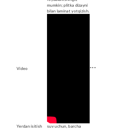
mumkin; plitka dizayni
bilan laminat yotqizish.
Video
***
Yerdan isitish
suv uchun, barcha