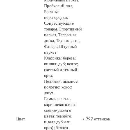
Пробковый пол,
Реечные
перегородки,
Сопутствующие
товары, Спортивный
паркет, Террасная
доска, Техномассив,
Фанера, Штучный
паркет
Классика: береза;
вишня; дуб; венге;
светлый и темный
орех.
Новинки: льняное
полотно; кокос;
джут.
Гаммы: светло-
коричневого или
светло-рыжего
цвета; темного
Цвет
> 797 оттенков
(цвета дуб или
орех); белого