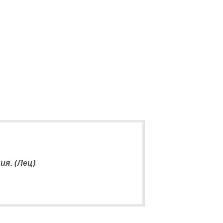
5
я. (Лец)