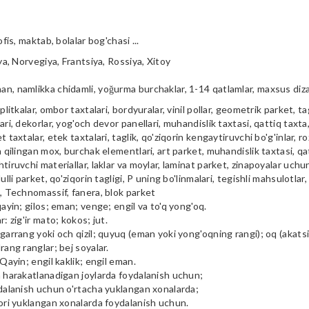
ofis, maktab, bolalar bog'chasi ...
iya, Norvegiya, Frantsiya, Rossiya, Xitoy
n, namlikka chidamli, yoğurma burchaklar, 1-14 qatlamlar, maxsus diz
plitkalar, ombor taxtalari, bordyuralar, vinil pollar, geometrik parket, tag
ari, dekorlar, yog'och devor panellari, muhandislik taxtasi, qattiq taxta, 
t taxtalar, etek taxtalari, taglik, qo'ziqorin kengaytiruvchi bo'g'inlar, ro
a qilingan mox, burchak elementlari, art parket, muhandislik taxtasi, qa
tiruvchi materiallar, laklar va moylar, laminat parket, zinapoyalar uchu
ulli parket, qo'ziqorin tagligi, P uning bo'linmalari, tegishli mahsulotlar,
i, Technomassif, fanera, blok parket
qayin; gilos; eman; venge; engil va to'q yong'oq.
r: zig'ir mato; kokos; jut.
garrang yoki och qizil; quyuq (eman yoki yong'oqning rangi); oq (akatsiya
rang ranglar; bej soyalar.
 Qayin; engil kaklik; engil eman.
m harakatlanadigan joylarda foydalanish uchun;
ydalanish uchun o'rtacha yuklangan xonalarda;
qori yuklangan xonalarda foydalanish uchun.