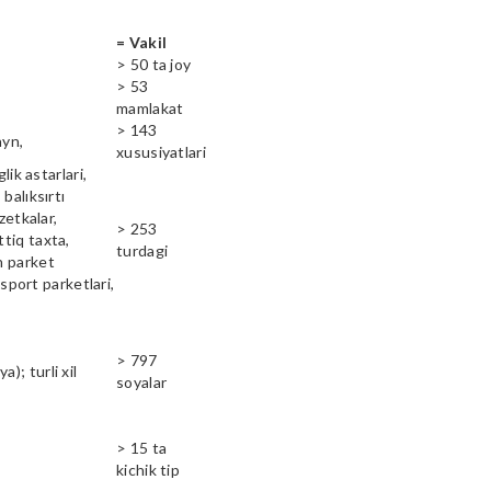
= Vakil
> 50 ta joy
> 53
mamlakat
> 143
ayn,
xususiyatlari
lik astarlari,
balıksırtı
zetkalar,
> 253
ttiq taxta,
turdagi
n parket
 sport parketlari,
> 797
); turli xil
soyalar
> 15 ta
kichik tip