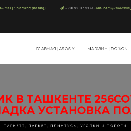
те) | Qo'ng'iroq (bosing)
Написать(нажмите) 
+998 90 317 33 44
ГЛАВНАЯ | ASOSIY
МАГАЗИН | DO'KON
К В ТАШКЕНТЕ 256СО
ЛАДКА УСТАНОВКА ПО
ТАРКЕТТ, ПАРКЕТ, ПЛИНТУСЫ, УГОЛКИ И ПОРОГИ