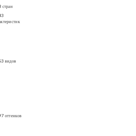
3 стран
43
актеристик
53 видов
97 оттенков