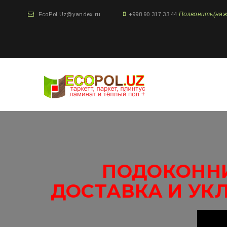
Позвонить(нажми
EcoPol.Uz@yandex.ru
+998 90 317 33 44
ПОДОКОННИ
ДОСТАВКА И УК