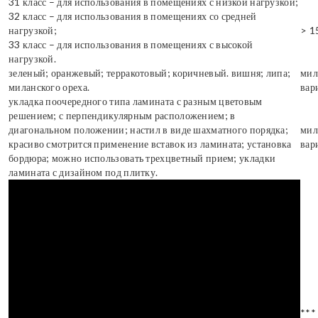
31 класс – для использования в помещениях с низкой нагрузкой;
32 класс – для использования в помещениях со средней
нагрузкой;
> 1
33 класс – для использования в помещениях с высокой
нагрузкой.
зеленый; оранжевый; терракотовый; коричневый. вишня; липа;
мил
миланского ореха.
вар
укладка поочередного типа ламината с разным цветовым
решением; с перпендикулярным расположением; в
диагональном положении; настил в виде шахматного порядка;
мил
красиво смотрится применение вставок из ламината; установка
вар
бордюра; можно использовать трехцветный прием; укладки
ламината с дизайном под плитку.
***