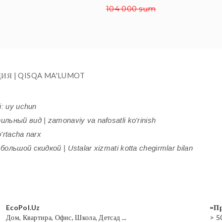
104 000 sum
ИЯ | QISQA MA'LUMOT
i: uy uchun
ьный вид | zamonaviy va nafosatli ko'rinish
'rtacha narx
ольшой скидкой | Ustalar xizmati kotta chegirmlar bilan
EcoPol.Uz
=Пр
Дом, Квартира, Офис, Школа, Детсад ...
> 5