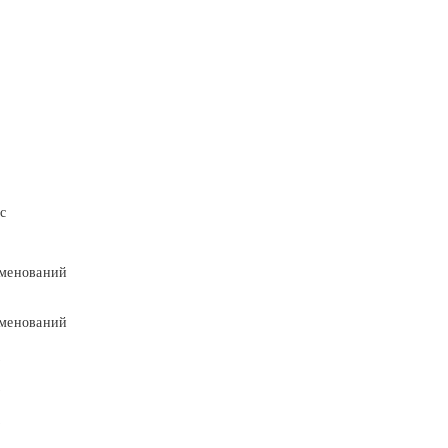
с
менований
менований
9
9
5