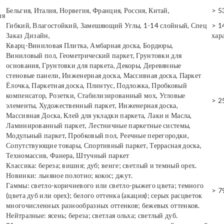
Бельгия, Италия, Норвегия, Франция, Россия, Китай,
> 5
ля
Гибкий, Влагостойкий, Замешяющий Углы, 1-14 слойный, Спец
> 1
Заказ Дизайн,
хар
Кварц-Виниловая Плитка, Амбарная доска, Бордюры,
Виниловый пол, Геометрический паркет, Грунтовки для
основания, Грунтовки для паркета, Декоры, Деревянные
стеновые панели, Инженерная доска, Массивная доска, Паркет
Ёлочка, Паркетная доска, Плинтус, Подложка, Пробковый
компенсатор, Розетки, Стабилизированный мох, Угловые
> 2
элементы, Художественный паркет, Инженерная доска,
Массивная Доска, Клей для укладки паркета, Лаки и Масла,
Ламинированный паркет, Лестничные паркетные системы,
Модульный паркет, Пробковый пол, Реечные перегородки,
Сопутствующие товары, Спортивный паркет, Террасная доска,
Техномассив, Фанера, Штучный паркет
Классика: береза; вишня; дуб; венге; светлый и темный орех.
Новинки: льняное полотно; кокос; джут.
Гаммы: светло-коричневого или светло-рыжего цвета; темного
> 7
(цвета дуб или орех); белого оттенка (акация); серых расцветок
многочисленных разнообразных оттенков; бежевых оттенков.
Нейтралные: ясень; береза; светлая ольха; светлый дуб.