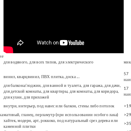
ие
для водяного, для всех типов, для электрического
мик
57
винил, кварцвинил, ПВХ плитка, доска ...
наи
для балкона/лоджии, для ванной и туалета, для гаража, для дачи,
17
для детской комнаты, для квартиры, для комнаты, для коридора,
наи
для кухни, для прихожей
внутри, интерьер, под навес или балкон, стены либо потолок
>1
ка
матовый, гланец, перламутр (при использовании особого лака)
>2
хайтек, модерн, арт, роккоко, под натуральный срез дерева или
>3
каменной плитки