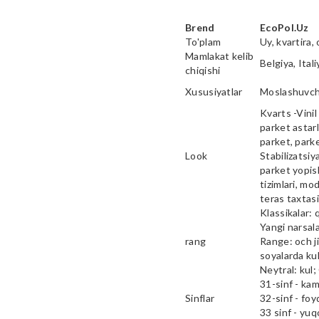
Brend
EcoPol.Uz
To'plam
Uy, kvartira, 
Mamlakat kelib
Belgiya, Ital
chiqishi
Xususiyatlar
Moslashuvcha
Kvarts -Vinil 
parket astarl
parket, parke
Look
Stabilizatsiy
parket yopish
tizimlari, mod
teras taxtas
Klassikalar: 
Yangi narsala
rang
Range: och ji
soyalarda kul
Neytral: kul;
31-sinf - ka
Sinflar
32-sinf - fo
33 sinf - yu