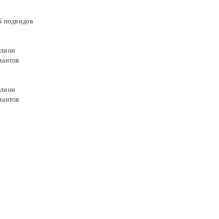
5 подвидов
лион
иантов
лион
иантов