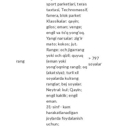
sport parketlari, teras
taxtasi, Technomassif,
fanera, blok parket
Klassikalar: qayin;
gilos; eman; venge;
engil va to'q yong'oq.
Yangi narsalar: zig'ir
mato; kokos; jut.
Range: och jigarrang
yoki och qizil; quyuq
> 797
rang
(eman yoki
soyalar
yong'oqning rangi); oq
(akatsiya); turli xil
soyalarda kulrang
ranglar; bej soyalar.
Neytral: kul; Qayin;
engil kaklik; engil
eman.
31-sinf - kam
harakatlanadigan
joylarda foydalanish
uchun;