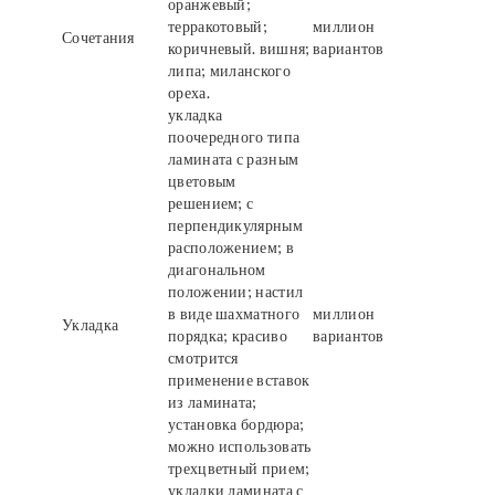
оранжевый;
терракотовый;
миллион
Сочетания
коричневый. вишня;
вариантов
липа; миланского
ореха.
укладка
поочередного типа
ламината с разным
цветовым
решением; с
перпендикулярным
расположением; в
диагональном
положении; настил
в виде шахматного
миллион
Укладка
порядка; красиво
вариантов
смотрится
применение вставок
из ламината;
установка бордюра;
можно использовать
трехцветный прием;
укладки ламината с