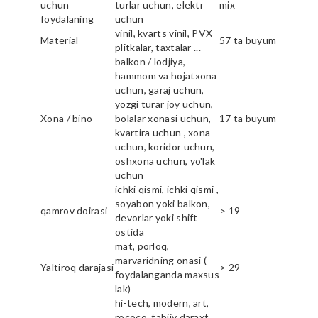
uchun
turlar uchun, elektr
mix
foydalaning
uchun
vinil, kvarts vinil, PVX
Material
57 ta buyum
plitkalar, taxtalar ...
balkon / lodjiya,
hammom va hojatxona
uchun, garaj uchun,
yozgi turar joy uchun,
Xona / bino
bolalar xonasi uchun,
17 ta buyum
kvartira uchun , xona
uchun, koridor uchun,
oshxona uchun, yo'lak
uchun
ichki qismi, ichki qismi ,
soyabon yoki balkon,
qamrov doirasi
> 19
devorlar yoki shift
ostida
mat, porloq,
marvaridning onasi (
Yaltiroq darajasi
> 29
foydalanganda maxsus
lak)
hi-tech, modern, art,
rococo, tabiiy daraxt