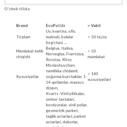
O'zbek tilida
Brend
EcoPol.Uz
= Vakil
Uy, kvartira, ofis,
To'plam
maktab, bolalar
> 50 ta joy
bog'chasi ...
Belgiya, Italiya,
Mamlakat kelib
> 53
Norvegiya, Frantsiya,
chiqishi
mamlakat
Rossiya, Xitoy
Moslashuvchan,
namlikka chidamli,
> 143
Xususiyatlar
yoğurma burchaklar, 1-
xususiyatlari
14 qatlamlar, maxsus
dizayn,
Kvarts -Vinil plitkalar,
ombor taxtalari,
bordyuralar, vinil pollar,
geometrik parket,
taglik astarlari, parket
astarlari, dekorlar,