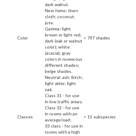
dark walnut.
New items: linen
cloth; coconut;
jute.
Gamma: light
brown or light red;
Color
> 797 shades
dark (oak or walnut
color); white
(acacia); gray
colors in numerous
different shades;
beige shades.
Neutral: ash; Birch;
light alder; light
oak.
Class 31 - for use
in low traffic areas;
Class 32 - for use
in rooms with an
Classes
> 15 subspecies
average load;
33 class - for use in
rooms with a high