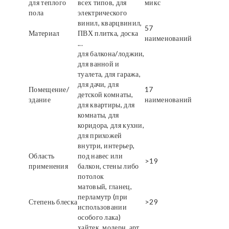
для теплого
всех типов, для
микс
пола
электрического
винил, кварцвинил,
57
Материал
ПВХ плитка, доска
наименований
...
для балкона/лоджии,
для ванной и
туалета, для гаража,
для дачи, для
Помещение/
17
детской комнаты,
здание
наименований
для квартиры, для
комнаты, для
коридора, для кухни,
для прихожей
внутри, интерьер,
Область
под навес или
>19
применения
балкон, стены либо
потолок
матовый, гланец,
перламутр (при
Степень блеска
>29
использовании
особого лака)
хайтек, модерн, арт,