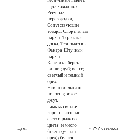
Пробковый пол,
Реечные
перегородки,
Сопутствующие
товары, Спортивный
паркет, Террасная
доска, Техномассив,
Фанера, Штучный
паркет
Классика: береза;
вишня; дуб; венге;
светлый и темный
орех.
Новинки: льняное
полотно; кокос;
джут.
Гаммы: светло-
коричневого или
светло-рыжего
цвета; темного
Цвет
> 797 оттенков
(цвета дуб или
орех); белого