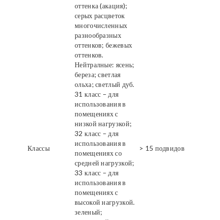
оттенка (акация);
серых расцветок
многочисленных
разнообразных
оттенков; бежевых
оттенков.
Нейтралные: ясень;
береза; светлая
ольха; светлый дуб.
31 класс – для
использования в
помещениях с
низкой нагрузкой;
32 класс – для
использования в
Классы
> 15 подвидов
помещениях со
средней нагрузкой;
33 класс – для
использования в
помещениях с
высокой нагрузкой.
зеленый;