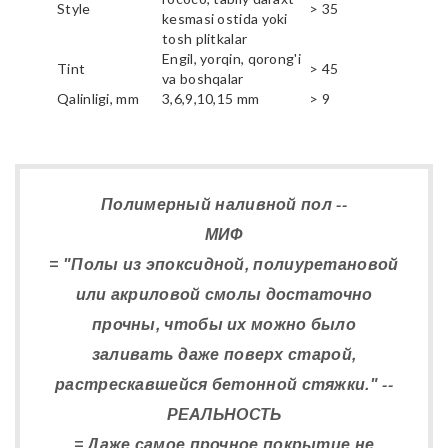
Style
> 35
kesmasi ostida yoki
tosh plitkalar
Engil, yorqin, qorong'i
Tint
> 45
va boshqalar
Qalinligi, mm
3,6,9,10,15 mm
> 9
Полимерный наливной пол --
МИФ
= "Полы из эпоксидной, полиуретановой
или акриловой смолы достаточно
прочны, чтобы их можно было
заливать даже поверх старой,
растрескавшейся бетонной стяжки." --
РЕАЛЬНОСТЬ
= Даже самое прочное покрытие не