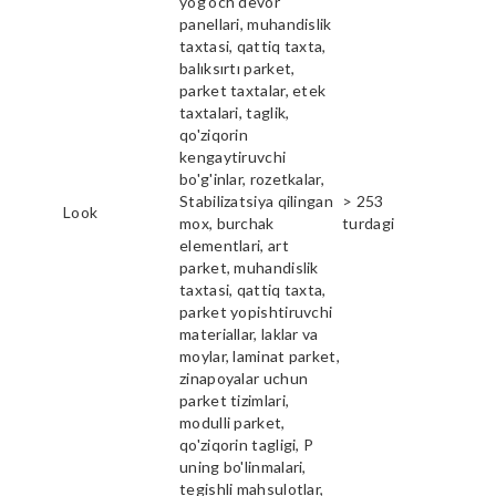
yog'och devor
panellari, muhandislik
taxtasi, qattiq taxta,
balıksırtı parket,
parket taxtalar, etek
taxtalari, taglik,
qo'ziqorin
kengaytiruvchi
bo'g'inlar, rozetkalar,
Stabilizatsiya qilingan
> 253
Look
mox, burchak
turdagi
elementlari, art
parket, muhandislik
taxtasi, qattiq taxta,
parket yopishtiruvchi
materiallar, laklar va
moylar, laminat parket,
zinapoyalar uchun
parket tizimlari,
modulli parket,
qo'ziqorin tagligi, P
uning bo'linmalari,
tegishli mahsulotlar,