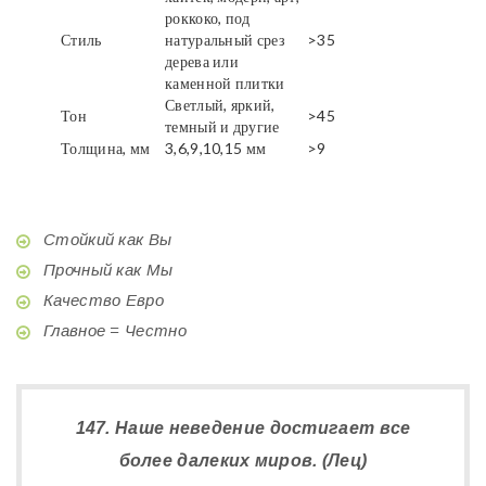
роккоко, под
Стиль
натуральный срез
>35
дерева или
каменной плитки
Светлый, яркий,
Тон
>45
темный и другие
Толщина, мм
3,6,9,10,15 мм
>9
Стойкий как Вы
Прочный как Мы
Качество Евро
Главное = Честно
147. Наше неведение достигает все
более далеких миров. (Лец)