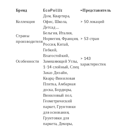
Бренд
EcoPol.Uz
=Представитель
Дом, Квартира,
Коллекция
Офис, Школа,
> 50 локаций
Детсад ...
Бельгия, Италия,
Страны
Норвегия, Франция,
> 53 стран
производителя
Россия, Китай,
Гибкий,
Влагостойкий,
> 143
Особенности
Замешяющий Углы,
характеристик
1-14 слойный, Спец
Заказ Дизайн,
Кварц-Виниловая
Плитка, Амбарная
доска, Бордюры,
Виниловый пол,
Геометрический
паркет, Грунтовки
для основания,
Грунтовки для
паркета, Декоры,