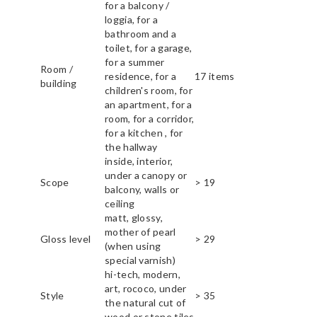
for a balcony /
loggia, for a
bathroom and a
toilet, for a garage,
for a summer
Room /
residence, for a
17 items
building
children's room, for
an apartment, for a
room, for a corridor,
for a kitchen , for
the hallway
inside, interior,
under a canopy or
Scope
> 19
balcony, walls or
ceiling
matt, glossy,
mother of pearl
Gloss level
> 29
(when using
special varnish)
hi-tech, modern,
art, rococo, under
Style
> 35
the natural cut of
wood or stone tiles