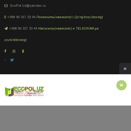
EcoPol.Uz@yandex.ru
+998 90 317 33 44
Позвонить(нажмите) | Qo'ng'iroq (bosing)
+998 90 317 33 44
Написать(нажмите) в TELEGRAM ga
yozish(bosing)