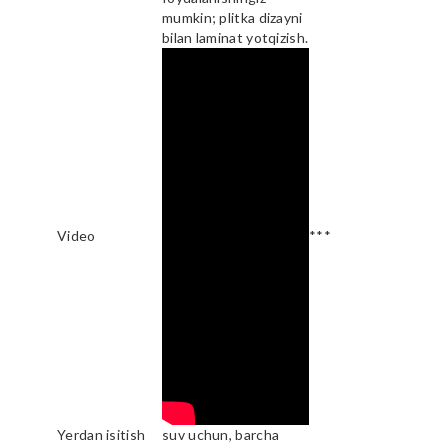
mumkin; plitka dizayni
bilan laminat yotqizish.
Video
***
Yerdan isitish
suv uchun, barcha