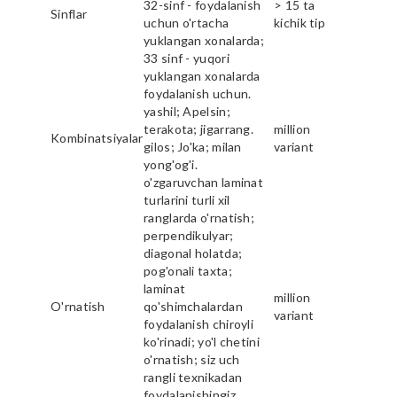
32-sinf - foydalanish
> 15 ta
Sinflar
uchun o'rtacha
kichik tip
yuklangan xonalarda;
33 sinf - yuqori
yuklangan xonalarda
foydalanish uchun.
yashil; Apelsin;
terakota; jigarrang.
million
Kombinatsiyalar
gilos; Jo'ka; milan
variant
yong'og'i.
o'zgaruvchan laminat
turlarini turli xil
ranglarda o'rnatish;
perpendikulyar;
diagonal holatda;
pog'onali taxta;
laminat
million
O'rnatish
qo'shimchalardan
variant
foydalanish chiroyli
ko'rinadi; yo'l chetini
o'rnatish; siz uch
rangli texnikadan
foydalanishingiz