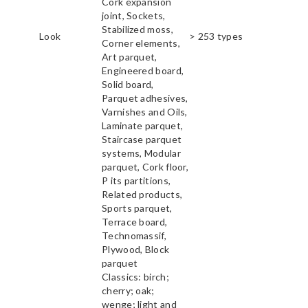
Cork expansion
joint, Sockets,
Stabilized moss,
Look
> 253 types
Corner elements,
Art parquet,
Engineered board,
Solid board,
Parquet adhesives,
Varnishes and Oils,
Laminate parquet,
Staircase parquet
systems, Modular
parquet, Cork floor,
P its partitions,
Related products,
Sports parquet,
Terrace board,
Technomassif,
Plywood, Block
parquet
Classics: birch;
cherry; oak;
wenge; light and