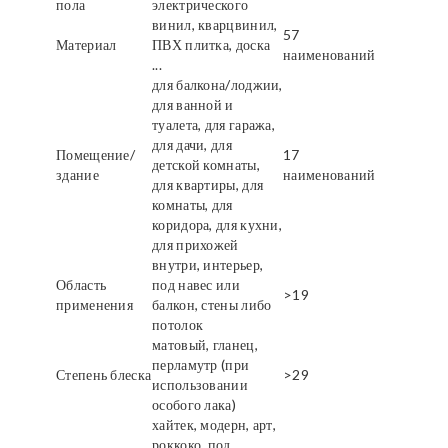
пола
электрического
винил, кварцвинил,
57
Материал
ПВХ плитка, доска
наименований
...
для балкона/лоджии,
для ванной и
туалета, для гаража,
для дачи, для
Помещение/
17
детской комнаты,
здание
наименований
для квартиры, для
комнаты, для
коридора, для кухни,
для прихожей
внутри, интерьер,
Область
под навес или
>19
применения
балкон, стены либо
потолок
матовый, гланец,
перламутр (при
Степень блеска
>29
использовании
особого лака)
хайтек, модерн, арт,
роккоко, под