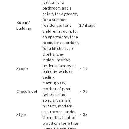
loggia, for a
bathroom and a
toilet, for a garage,
for a summer
Room /
residence, for a
17 items
building
children's room, for
an apartment, for a
room, for a corridor,
for a kitchen , for
the hallway
inside, interior,
under a canopy or
Scope
> 19
balcony, walls or
ceiling
matt, glossy,
mother of pearl
Gloss level
> 29
(when using
special varnish)
hi-tech, modern,
art, rococo, under
Style
> 35
the natural cut of
wood or stone tiles
Light, Bright, Dark