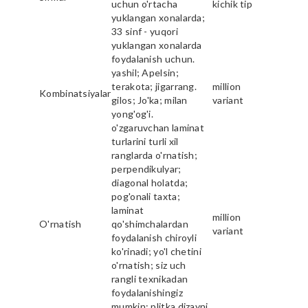
uchun o'rtacha
kichik tip
yuklangan xonalarda;
33 sinf - yuqori
yuklangan xonalarda
foydalanish uchun.
yashil; Apelsin;
terakota; jigarrang.
million
Kombinatsiyalar
gilos; Jo'ka; milan
variant
yong'og'i.
o'zgaruvchan laminat
turlarini turli xil
ranglarda o'rnatish;
perpendikulyar;
diagonal holatda;
pog'onali taxta;
laminat
million
O'rnatish
qo'shimchalardan
variant
foydalanish chiroyli
ko'rinadi; yo'l chetini
o'rnatish; siz uch
rangli texnikadan
foydalanishingiz
mumkin; plitka dizayni