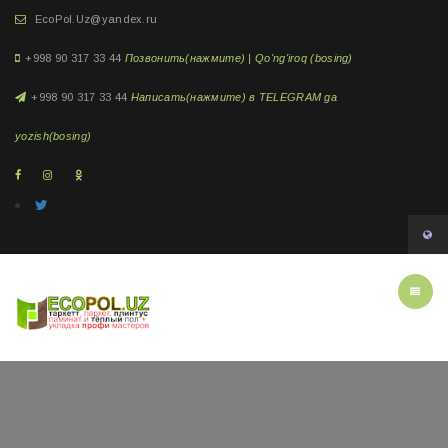
EcoPol.Uz@yandex.ru
+998 90 317 33 44
Позвонить(нажмите) | Qo'ng'iroq (bosing)
+998 90 317 33 44
Написать(нажмите) в TELEGRAM ga
yozish(bosing)