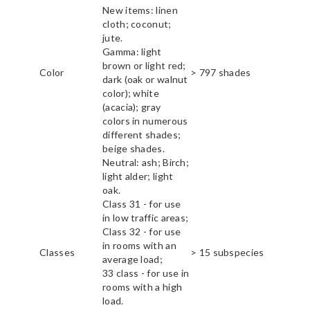
New items: linen
cloth; coconut;
jute.
Gamma: light
brown or light red;
Color
> 797 shades
dark (oak or walnut
color); white
(acacia); gray
colors in numerous
different shades;
beige shades.
Neutral: ash; Birch;
light alder; light
oak.
Class 31 - for use
in low traffic areas;
Class 32 - for use
in rooms with an
Classes
> 15 subspecies
average load;
33 class - for use in
rooms with a high
load.