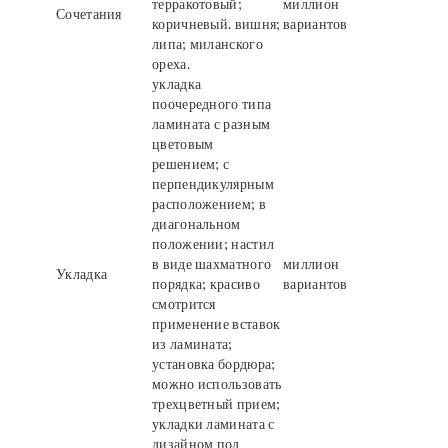
терракотовый;
миллион
Сочетания
коричневый. вишня;
вариантов
липа; миланского
ореха.
укладка
поочередного типа
ламината с разным
цветовым
решением; с
перпендикулярным
расположением; в
диагональном
положении; настил
в виде шахматного
миллион
Укладка
порядка; красиво
вариантов
смотрится
применение вставок
из ламината;
установка бордюра;
можно использовать
трехцветный прием;
укладки ламината с
дизайном под