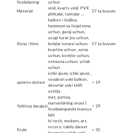
foydalaning
uchun
vinil, kvarts vinil, PVX
Material
57 ta buyum
plitkalar, taxtalar ...
balkon / lodjiya,
hammom va hojatxona
uchun, garaj uchun,
yozgi turar joy uchun,
Xona / bino
bolalar xonasi uchun,
17 ta buyum
kvartira uchun , xona
uchun, koridor uchun,
oshxona uchun, yo'lak
uchun
ichki qismi, ichki qismi ,
soyabon yoki balkon,
qamrov doirasi
> 19
devorlar yoki shift
ostida
mat, porloq,
marvaridning onasi (
Yaltiroq darajasi
> 29
foydalanganda maxsus
lak)
hi-tech, modern, art,
rococo, tabiiy daraxt
Style
> 35
kesmasi ostida yoki