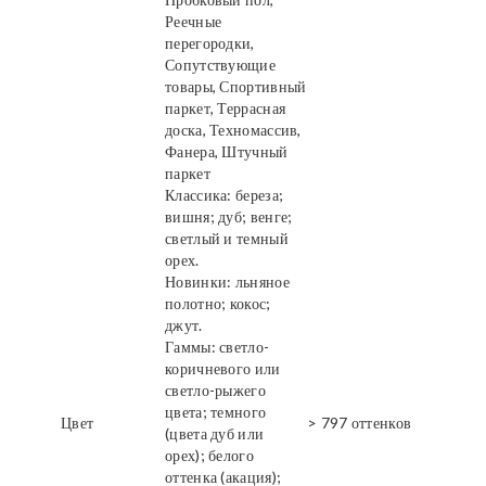
Реечные
перегородки,
Сопутствующие
товары, Спортивный
паркет, Террасная
доска, Техномассив,
Фанера, Штучный
паркет
Классика: береза;
вишня; дуб; венге;
светлый и темный
орех.
Новинки: льняное
полотно; кокос;
джут.
Гаммы: светло-
коричневого или
светло-рыжего
цвета; темного
Цвет
> 797 оттенков
(цвета дуб или
орех); белого
оттенка (акация);