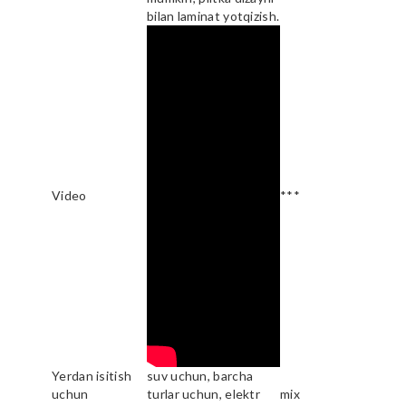
bilan laminat yotqizish.
Video
***
Yerdan isitish
suv uchun, barcha
uchun
turlar uchun, elektr
mix