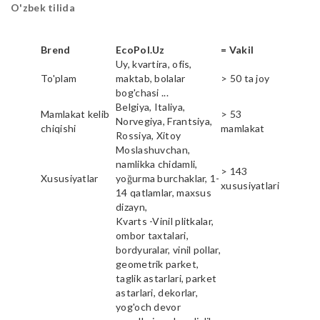
O'zbek tilida
Brend
EcoPol.Uz
= Vakil
Uy, kvartira, ofis,
To'plam
maktab, bolalar
> 50 ta joy
bog'chasi ...
Belgiya, Italiya,
Mamlakat kelib
> 53
Norvegiya, Frantsiya,
chiqishi
mamlakat
Rossiya, Xitoy
Moslashuvchan,
namlikka chidamli,
> 143
Xususiyatlar
yoğurma burchaklar, 1-
xususiyatlari
14 qatlamlar, maxsus
dizayn,
Kvarts -Vinil plitkalar,
ombor taxtalari,
bordyuralar, vinil pollar,
geometrik parket,
taglik astarlari, parket
astarlari, dekorlar,
yog'och devor