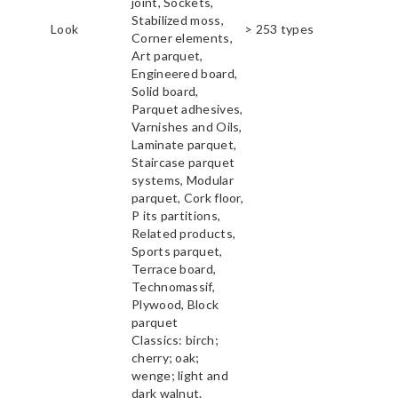
joint, Sockets,
Stabilized moss,
Look
> 253 types
Corner elements,
Art parquet,
Engineered board,
Solid board,
Parquet adhesives,
Varnishes and Oils,
Laminate parquet,
Staircase parquet
systems, Modular
parquet, Cork floor,
P its partitions,
Related products,
Sports parquet,
Terrace board,
Technomassif,
Plywood, Block
parquet
Classics: birch;
cherry; oak;
wenge; light and
dark walnut.