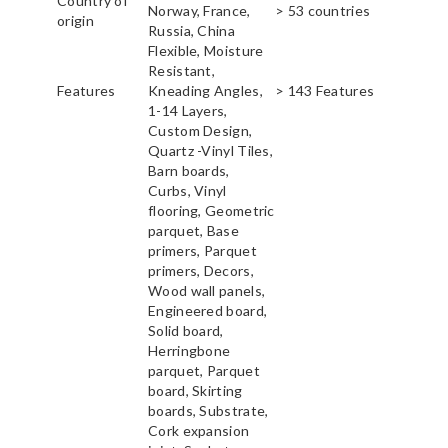
Country of
Norway, France,
> 53 countries
origin
Russia, China
Flexible, Moisture
Resistant,
Features
Kneading Angles,
> 143 Features
1-14 Layers,
Custom Design,
Quartz -Vinyl Tiles,
Barn boards,
Curbs, Vinyl
flooring, Geometric
parquet, Base
primers, Parquet
primers, Decors,
Wood wall panels,
Engineered board,
Solid board,
Herringbone
parquet, Parquet
board, Skirting
boards, Substrate,
Cork expansion