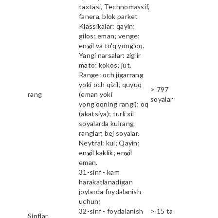
taxtasi, Technomassif,
fanera, blok parket
Klassikalar: qayin;
gilos; eman; venge;
engil va to'q yong'oq.
Yangi narsalar: zig'ir
mato; kokos; jut.
Range: och jigarrang
yoki och qizil; quyuq
> 797
rang
(eman yoki
soyalar
yong'oqning rangi); oq
(akatsiya); turli xil
soyalarda kulrang
ranglar; bej soyalar.
Neytral: kul; Qayin;
engil kaklik; engil
eman.
31-sinf - kam
harakatlanadigan
joylarda foydalanish
uchun;
32-sinf - foydalanish
> 15 ta
Sinflar