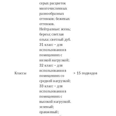
серых расцветок
многочисленных
разнообразных
оттенков; бежевых
оттенков.
Нейтралные: ясень;
береза; светлая
ольха; светлый дуб.
31 класс – для
использования в
помещениях с
низкой нагрузкой;
32 класс – для
использования в
Классы
> 15 подвидов
помещениях со
средней нагрузкой;
33 класс – для
использования в
помещениях с
высокой нагрузкой.
зеленый;
оранжевый;