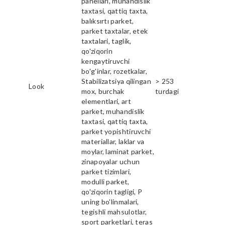
panellari, muhandislik
taxtasi, qattiq taxta,
balıksırtı parket,
parket taxtalar, etek
taxtalari, taglik,
qo'ziqorin
kengaytiruvchi
bo'g'inlar, rozetkalar,
Stabilizatsiya qilingan
> 253
Look
mox, burchak
turdagi
elementlari, art
parket, muhandislik
taxtasi, qattiq taxta,
parket yopishtiruvchi
materiallar, laklar va
moylar, laminat parket,
zinapoyalar uchun
parket tizimlari,
modulli parket,
qo'ziqorin tagligi, P
uning bo'linmalari,
tegishli mahsulotlar,
sport parketlari, teras