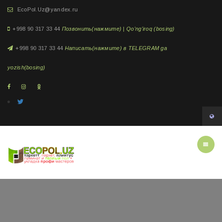
EcoPol.Uz@yandex.ru
+998 90 317 33 44
Позвонить(нажмите) | Qo'ng'iroq (bosing)
+998 90 317 33 44
Написать(нажмите) в TELEGRAM ga
yozish(bosing)