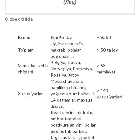
(Лец)
O'zbek tilida
Brend
EcoPol.Uz
= Vakil
Uy, kvartira, ofis,
To'plam
maktab, bolalar
> 50 ta joy
bog'chasi ...
Belgiya, Italiya,
Mamlakat kelib
> 53
Norvegiya, Frantsiya,
chiqishi
mamlakat
Rossiya, Xitoy
Moslashuvchan,
namlikka chidamli,
> 143
Xususiyatlar
yoğurma burchaklar, 1-
xususiyatlari
14 qatlamlar, maxsus
dizayn,
Kvarts -Vinil plitkalar,
ombor taxtalari,
bordyuralar, vinil pollar,
geometrik parket,
taglik astarlari, parket