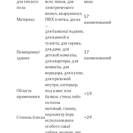
для теплого
всех типов, для
микс
пола
электрического
винил, кварцвинил,
57
Материал
ПВХ плитка, доска
наименований
...
для балкона/лоджии,
для ванной и
туалета, для гаража,
для дачи, для
Помещение/
17
детской комнаты,
здание
наименований
для квартиры, для
комнаты, для
коридора, для кухни,
для прихожей
внутри, интерьер,
Область
под навес или
>19
применения
балкон, стены либо
потолок
матовый, гланец,
перламутр (при
Степень блеска
>29
использовании
особого лака)
хайтек, модерн, арт,