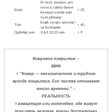
hi-tech, modern, art,
rococo, tabiiy daraxt
Style
> 35
kesmasi ostida yoki
tosh plitkalar
Engil, yorqin, qorong'i
Tint
> 45
va boshqalar
Qalinligi, mm
3,6,9,10,15 mm
> 9
Ковровое покрытие --
МИФ
= "Ковер — негигиеничное и трудное
вуходе покрытие. Его чистка отнимает
много времени." --
РЕАЛЬНОСТЬ
= вквартире или коттедже, где живут
три-пять человек, ковры достаточно