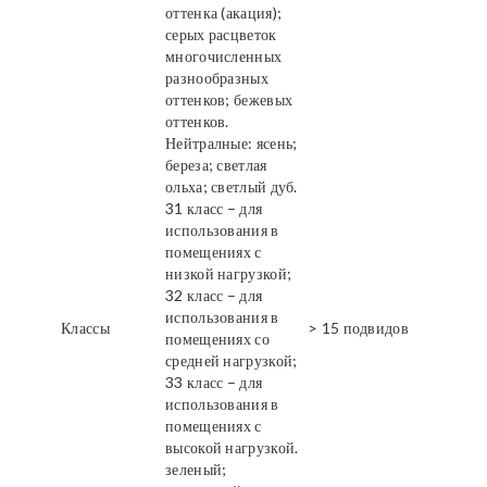
оттенка (акация);
серых расцветок
многочисленных
разнообразных
оттенков; бежевых
оттенков.
Нейтралные: ясень;
береза; светлая
ольха; светлый дуб.
31 класс – для
использования в
помещениях с
низкой нагрузкой;
32 класс – для
использования в
Классы
> 15 подвидов
помещениях со
средней нагрузкой;
33 класс – для
использования в
помещениях с
высокой нагрузкой.
зеленый;