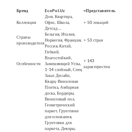
Бренд
EcoPol.Uz
=Представитель
Дом, Квартира,
Коллекция
Офис, Школа,
> 50 локаций
Детсад ...
Бельгия, Италия,
Страны
Норвегия, Франция,
> 53 стран
производителя
Россия, Китай,
Гибкий,
Влагостойкий,
> 143
Особенности
Замешяющий Углы,
характеристик
1-14 слойный, Спец
Заказ Дизайн,
Кварц-Виниловая
Плитка, Амбарная
доска, Бордюры,
Виниловый пол,
Геометрический
паркет, Грунтовки
для основания,
Грунтовки для
паркета, Декоры,