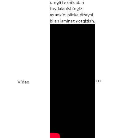
rangli texnikadan
foydalanishingiz
mumkin; plitka dizayni
bilan laminat yotqizish.
Video
***