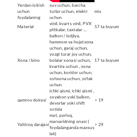
Yerdan isitish
suv uchun, barcha
uchun
turlar uchun, elektr
mix
foydalaning
uchun
vinil, kvarts vinil, PVX
Material
57 ta buyum
plitkalar, taxtalar ...
balkon / lodjiya,
hammom va hojatxona
uchun, garaj uchun,
yozgi turar joy uchun,
Xona / bino
bolalar xonasi uchun,
17 ta buyum
kvartira uchun , xona
uchun, koridor uchun,
oshxona uchun, yo'lak
uchun
ichki qismi, ichki qismi ,
soyabon yoki balkon,
qamrov doirasi
> 19
devorlar yoki shift
ostida
mat, porloq,
marvaridning onasi (
Yaltiroq darajasi
> 29
foydalanganda maxsus
lak)