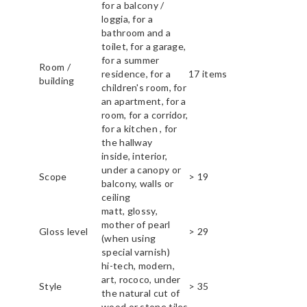
for a balcony /
loggia, for a
bathroom and a
toilet, for a garage,
for a summer
Room /
residence, for a
17 items
building
children's room, for
an apartment, for a
room, for a corridor,
for a kitchen , for
the hallway
inside, interior,
under a canopy or
Scope
> 19
balcony, walls or
ceiling
matt, glossy,
mother of pearl
Gloss level
> 29
(when using
special varnish)
hi-tech, modern,
art, rococo, under
Style
> 35
the natural cut of
wood or stone tiles