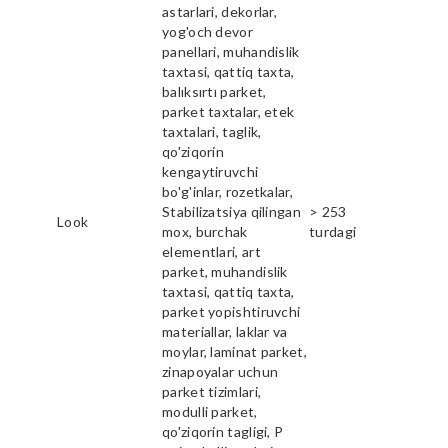
astarlari, dekorlar,
yog'och devor
panellari, muhandislik
taxtasi, qattiq taxta,
balıksırtı parket,
parket taxtalar, etek
taxtalari, taglik,
qo'ziqorin
kengaytiruvchi
bo'g'inlar, rozetkalar,
Stabilizatsiya qilingan
> 253
Look
mox, burchak
turdagi
elementlari, art
parket, muhandislik
taxtasi, qattiq taxta,
parket yopishtiruvchi
materiallar, laklar va
moylar, laminat parket,
zinapoyalar uchun
parket tizimlari,
modulli parket,
qo'ziqorin tagligi, P