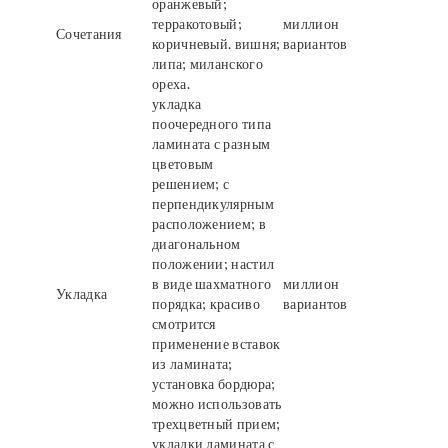
оранжевый;
терракотовый;
миллион
Сочетания
коричневый. вишня;
вариантов
липа; миланского
ореха.
укладка
поочередного типа
ламината с разным
цветовым
решением; с
перпендикулярным
расположением; в
диагональном
положении; настил
в виде шахматного
миллион
Укладка
порядка; красиво
вариантов
смотрится
применение вставок
из ламината;
установка бордюра;
можно использовать
трехцветный прием;
укладки ламината с