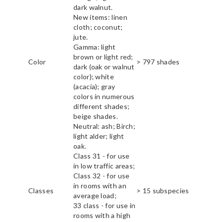
dark walnut.
New items: linen
cloth; coconut;
jute.
Gamma: light
brown or light red;
Color
> 797 shades
dark (oak or walnut
color); white
(acacia); gray
colors in numerous
different shades;
beige shades.
Neutral: ash; Birch;
light alder; light
oak.
Class 31 - for use
in low traffic areas;
Class 32 - for use
in rooms with an
Classes
> 15 subspecies
average load;
33 class - for use in
rooms with a high