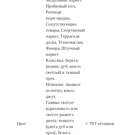
Пробковый пол,
Реечные
перегородки,
Сопутствующие
товары, Спортивный
паркет, Террасная
доска, Техномассив,
Фанера, Штучный
паркет
Классика: береза;
вишня; дуб; венге;
светлый и темный
орех.
Новинки: льняное
полотно; кокос;
джут.
Гаммы: светло-
коричневого или
светло-рыжего
цвета; темного
Цвет
> 797 оттенков
(цвета дуб или
орех); белого