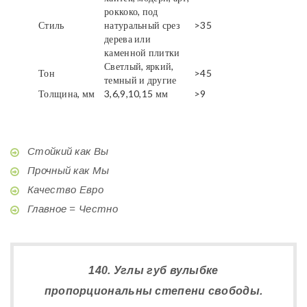
роккоко, под
Стиль
натуральный срез
>35
дерева или
каменной плитки
Светлый, яркий,
Тон
>45
темный и другие
Толщина, мм
3,6,9,10,15 мм
>9
Стойкий как Вы
Прочный как Мы
Качество Евро
Главное = Честно
140. Углы губ вулыбке
пропорциональны степени свободы.