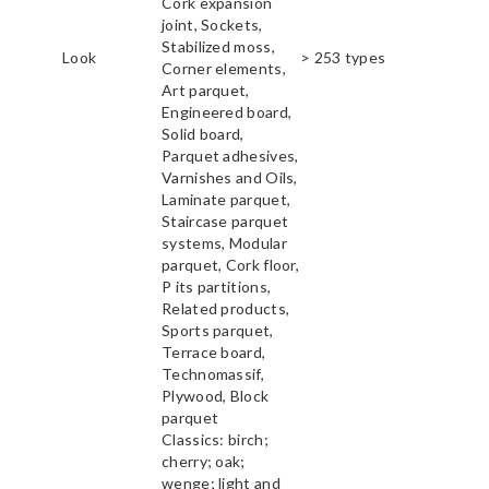
Cork expansion
joint, Sockets,
Stabilized moss,
Look
> 253 types
Corner elements,
Art parquet,
Engineered board,
Solid board,
Parquet adhesives,
Varnishes and Oils,
Laminate parquet,
Staircase parquet
systems, Modular
parquet, Cork floor,
P its partitions,
Related products,
Sports parquet,
Terrace board,
Technomassif,
Plywood, Block
parquet
Classics: birch;
cherry; oak;
wenge; light and