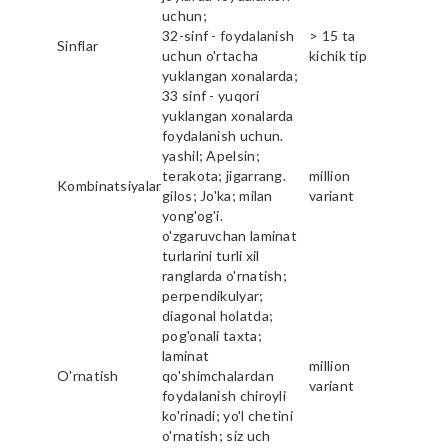
uchun;
32-sinf - foydalanish
> 15 ta
Sinflar
uchun o'rtacha
kichik tip
yuklangan xonalarda;
33 sinf - yuqori
yuklangan xonalarda
foydalanish uchun.
yashil; Apelsin;
terakota; jigarrang.
million
Kombinatsiyalar
gilos; Jo'ka; milan
variant
yong'og'i.
o'zgaruvchan laminat
turlarini turli xil
ranglarda o'rnatish;
perpendikulyar;
diagonal holatda;
pog'onali taxta;
laminat
million
O'rnatish
qo'shimchalardan
variant
foydalanish chiroyli
ko'rinadi; yo'l chetini
o'rnatish; siz uch