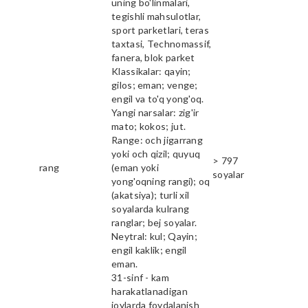
uning bo'linmalari,
tegishli mahsulotlar,
sport parketlari, teras
taxtasi, Technomassif,
fanera, blok parket
Klassikalar: qayin;
gilos; eman; venge;
engil va to'q yong'oq.
Yangi narsalar: zig'ir
mato; kokos; jut.
Range: och jigarrang
yoki och qizil; quyuq
> 797
rang
(eman yoki
soyalar
yong'oqning rangi); oq
(akatsiya); turli xil
soyalarda kulrang
ranglar; bej soyalar.
Neytral: kul; Qayin;
engil kaklik; engil
eman.
31-sinf - kam
harakatlanadigan
joylarda foydalanish