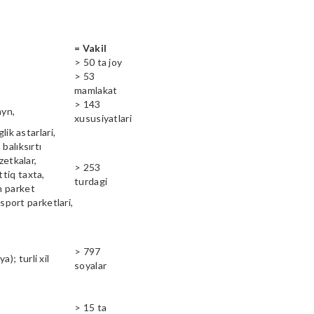
= Vakil
> 50 ta joy
> 53
mamlakat
> 143
ayn,
xususiyatlari
lik astarlari,
balıksırtı
zetkalar,
> 253
ttiq taxta,
turdagi
n parket
 sport parketlari,
> 797
); turli xil
soyalar
> 15 ta