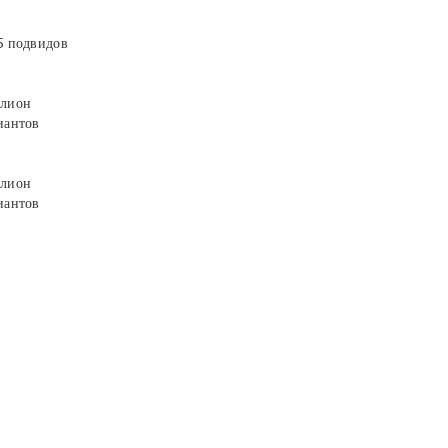
5 подвидов
лион
иантов
лион
иантов