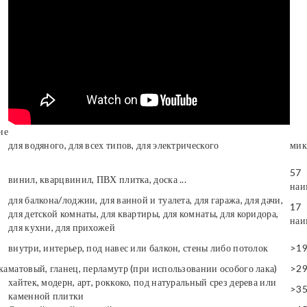
ие
для водяного, для всех типов, для электрического
мик
57
винил, кварцвинил, ПВХ плитка, доска ...
наи
для балкона/лоджии, для ванной и туалета, для гаража, для дачи,
17
для детской комнаты, для квартиры, для комнаты, для коридора,
наи
для кухни, для прихожей
внутри, интерьер, под навес или балкон, стены либо потолок
>1
ка
матовый, гланец, перламутр (при использовании особого лака)
>2
хайтек, модерн, арт, роккоко, под натуральный срез дерева или
>3
каменной плитки