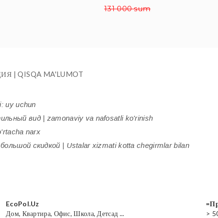
131 000 sum
ИЯ | QISQA MA'LUMOT
i: uy uchun
ьный вид | zamonaviy va nafosatli ko'rinish
'rtacha narx
ольшой скидкой | Ustalar xizmati kotta chegirmlar bilan
EcoPol.Uz
=Пр
Дом, Квартира, Офис, Школа, Детсад ...
> 5