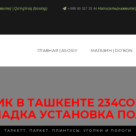
те) | Qo'ng'iroq (bosing)
Написать(нажмите) 
+998 90 317 33 44
ГЛАВНАЯ | ASOSIY
МАГАЗИН | DO'KON
К В ТАШКЕНТЕ 234СО
ЛАДКА УСТАНОВКА ПО
ТАРКЕТТ, ПАРКЕТ, ПЛИНТУСЫ, УГОЛКИ И ПОРОГИ