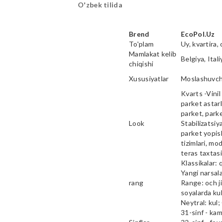
O'zbek tilida
Brend
EcoPol.Uz
To'plam
Uy, kvartira, 
Mamlakat kelib
Belgiya, Ital
chiqishi
Xususiyatlar
Moslashuvcha
Kvarts -Vinil 
parket astarl
parket, parke
Look
Stabilizatsiy
parket yopish
tizimlari, mod
teras taxtas
Klassikalar: 
Yangi narsala
rang
Range: och ji
soyalarda kul
Neytral: kul;
31-sinf - ka