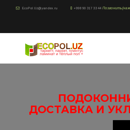
Позвонить(нажми
EcoPol.Uz@yandex.ru
+998 90 317 33 44
ПОДОКОННИ
ДОСТАВКА И УК