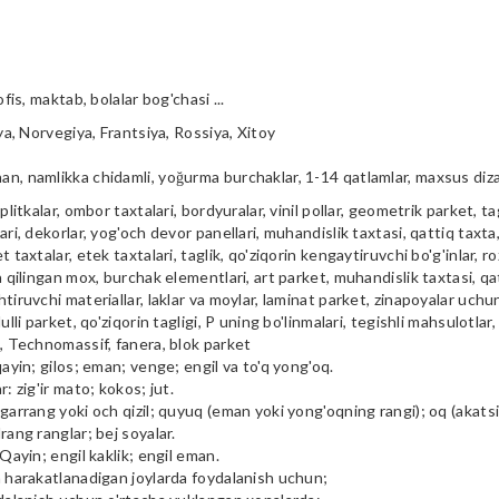
ofis, maktab, bolalar bog'chasi ...
iya, Norvegiya, Frantsiya, Rossiya, Xitoy
n, namlikka chidamli, yoğurma burchaklar, 1-14 qatlamlar, maxsus diz
plitkalar, ombor taxtalari, bordyuralar, vinil pollar, geometrik parket, tag
ari, dekorlar, yog'och devor panellari, muhandislik taxtasi, qattiq taxta, 
t taxtalar, etek taxtalari, taglik, qo'ziqorin kengaytiruvchi bo'g'inlar, ro
a qilingan mox, burchak elementlari, art parket, muhandislik taxtasi, qa
tiruvchi materiallar, laklar va moylar, laminat parket, zinapoyalar uchu
ulli parket, qo'ziqorin tagligi, P uning bo'linmalari, tegishli mahsulotlar,
i, Technomassif, fanera, blok parket
qayin; gilos; eman; venge; engil va to'q yong'oq.
r: zig'ir mato; kokos; jut.
garrang yoki och qizil; quyuq (eman yoki yong'oqning rangi); oq (akatsiya
rang ranglar; bej soyalar.
 Qayin; engil kaklik; engil eman.
m harakatlanadigan joylarda foydalanish uchun;