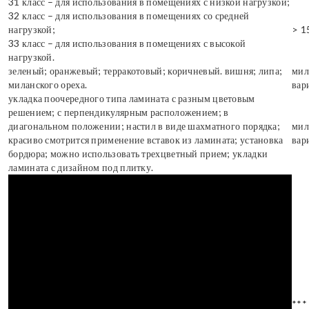
31 класс – для использования в помещениях с низкой нагрузкой;
32 класс – для использования в помещениях со средней
нагрузкой;
> 1
33 класс – для использования в помещениях с высокой
нагрузкой.
зеленый; оранжевый; терракотовый; коричневый. вишня; липа;
мил
миланского ореха.
вар
укладка поочередного типа ламината с разным цветовым
решением; с перпендикулярным расположением; в
диагональном положении; настил в виде шахматного порядка;
мил
красиво смотрится применение вставок из ламината; установка
вар
бордюра; можно использовать трехцветный прием; укладки
ламината с дизайном под плитку.
***