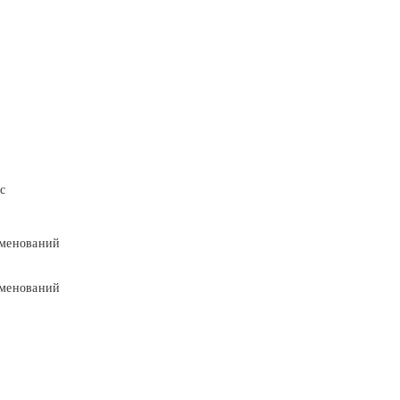
с
менований
менований
9
9
5