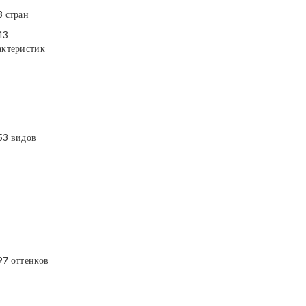
3 стран
43
актеристик
53 видов
97 оттенков