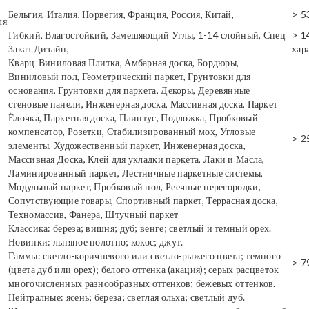
Бельгия, Италия, Норвегия, Франция, Россия, Китай,
> 5
ля
Гибкий, Влагостойкий, Замешяющий Углы, 1-14 слойный, Спец
> 1
Заказ Дизайн,
хар
Кварц-Виниловая Плитка, Амбарная доска, Бордюры,
Виниловый пол, Геометрический паркет, Грунтовки для
основания, Грунтовки для паркета, Декоры, Деревянные
стеновые панели, Инженерная доска, Массивная доска, Паркет
Ёлочка, Паркетная доска, Плинтус, Подложка, Пробковый
компенсатор, Розетки, Стабилизированный мох, Угловые
> 2
элементы, Художественный паркет, Инженерная доска,
Массивная Доска, Клей для укладки паркета, Лаки и Масла,
Ламинированный паркет, Лестничные паркетные системы,
Модульный паркет, Пробковый пол, Реечные перегородки,
Сопутствующие товары, Спортивный паркет, Террасная доска,
Техномассив, Фанера, Штучный паркет
Классика: береза; вишня; дуб; венге; светлый и темный орех.
Новинки: льняное полотно; кокос; джут.
Гаммы: светло-коричневого или светло-рыжего цвета; темного
> 7
(цвета дуб или орех); белого оттенка (акация); серых расцветок
многочисленных разнообразных оттенков; бежевых оттенков.
Нейтралные: ясень; береза; светлая ольха; светлый дуб.