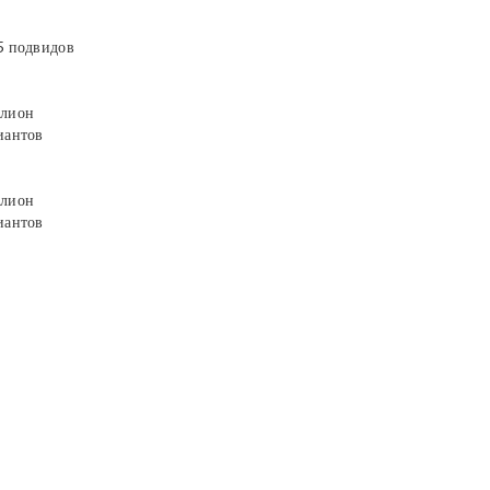
5 подвидов
лион
иантов
лион
иантов