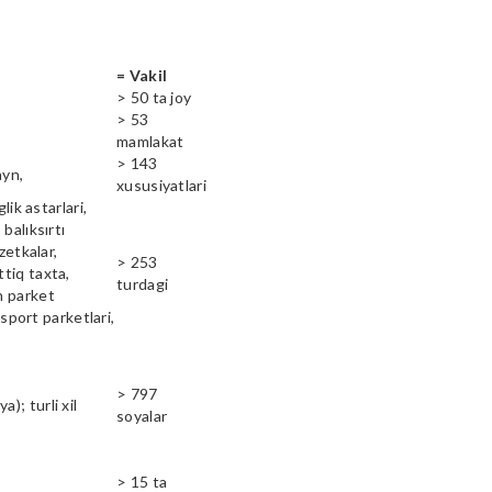
= Vakil
> 50 ta joy
> 53
mamlakat
> 143
ayn,
xususiyatlari
lik astarlari,
balıksırtı
zetkalar,
> 253
ttiq taxta,
turdagi
n parket
 sport parketlari,
> 797
); turli xil
soyalar
> 15 ta