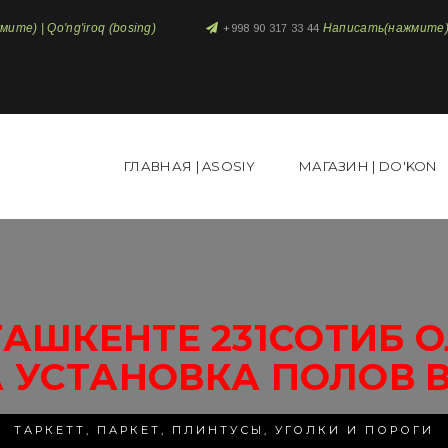
те) | Qo'ng'iroq (bosing)
Написать(нажмите) 
+998 90 317 33 44
ГЛАВНАЯ | ASOSIY
МАГАЗИН | DO'KON
АШКЕНТЕ 231СОТИБ 
 УСТАНОВКА ПОЛОВ 
ТАРКЕТТ, ПАРКЕТ, ПЛИНТУСЫ, УГОЛКИ И ПОРОГИ