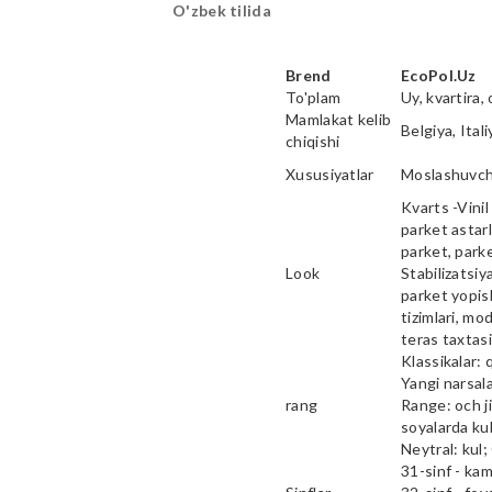
O'zbek tilida
Brend
EcoPol.Uz
To'plam
Uy, kvartira, 
Mamlakat kelib
Belgiya, Ital
chiqishi
Xususiyatlar
Moslashuvcha
Kvarts -Vinil 
parket astarl
parket, parke
Look
Stabilizatsiy
parket yopish
tizimlari, mod
teras taxtas
Klassikalar: 
Yangi narsala
rang
Range: och ji
soyalarda kul
Neytral: kul;
31-sinf - ka