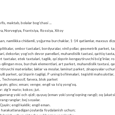
ofis, maktab, bolalar bog'chasi ...
iya, Norvegiya, Frantsiya, Rossiya, Xitoy
n, namlikka chidamli, yoğurma burchaklar, 1-14 qatlamlar, maxsus diz
plitkalar, ombor taxtalari, bordyuralar, vinil pollar, geometrik parket, tag
ari, dekorlar, yog'och devor panellari, muhandislik taxtasi, qattiq taxta, 
t taxtalar, etek taxtalari, taglik, qo'ziqorin kengaytiruvchi bo'g'inlar, ro
a qilingan mox, burchak elementlari, art parket, muhandislik taxtasi, qa
tiruvchi materiallar, laklar va moylar, laminat parket, zinapoyalar uchu
ulli parket, qo'ziqorin tagligi, P uning bo'linmalari, tegishli mahsulotlar,
i, Technomassif, fanera, blok parket
qayin; gilos; eman; venge; engil va to'q yong'oq.
r: zig'ir mato; kokos; jut.
garrang yoki och qizil; quyuq (eman yoki yong'oqning rangi); oq (akatsiya
rang ranglar; bej soyalar.
 Qayin; engil kaklik; engil eman.
m harakatlanadigan joylarda foydalanish uchun;