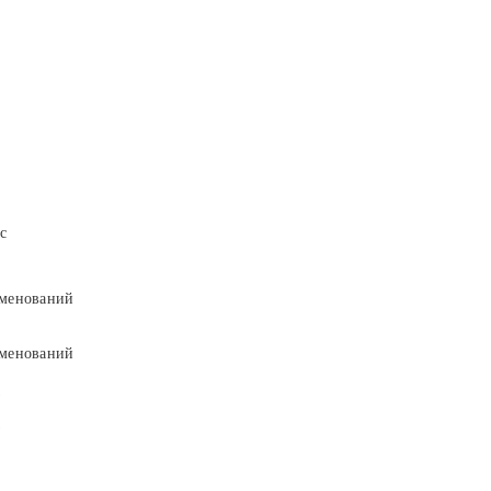
с
менований
менований
9
9
5