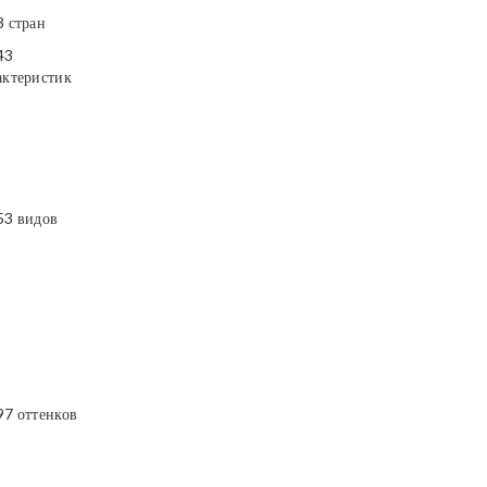
3 стран
43
актеристик
53 видов
97 оттенков