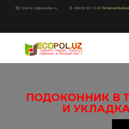
Позвонить(нажми
EcoPol.Uz@yandex.ru
+998 90 317 33 44
ПОДОКОННИК В Т
И УКЛАДКА