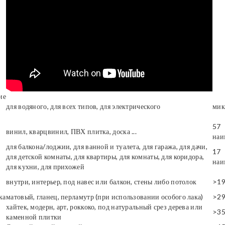
ие
для водяного, для всех типов, для электрического
мик
57
винил, кварцвинил, ПВХ плитка, доска ...
наи
для балкона/лоджии, для ванной и туалета, для гаража, для дачи,
17
для детской комнаты, для квартиры, для комнаты, для коридора,
наи
для кухни, для прихожей
внутри, интерьер, под навес или балкон, стены либо потолок
>1
ка
матовый, гланец, перламутр (при использовании особого лака)
>2
хайтек, модерн, арт, роккоко, под натуральный срез дерева или
>3
каменной плитки