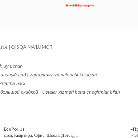
57 000 sum
ИЯ | QISQA MA'LUMOT
i: uy uchun
ьный вид | zamonaviy va nafosatli ko'rinish
'rtacha narx
ольшой скидкой | Ustalar xizmati kotta chegirmlar bilan
EcoPol.Uz
=Пр
Дом, Квартира, Офис, Школа, Детсад ...
> 5