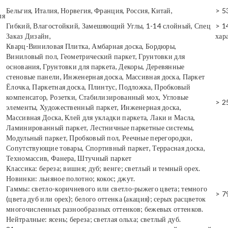
Бельгия, Италия, Норвегия, Франция, Россия, Китай,
> 5
ля
Гибкий, Влагостойкий, Замешяющий Углы, 1-14 слойный, Спец
> 1
Заказ Дизайн,
хар
Кварц-Виниловая Плитка, Амбарная доска, Бордюры,
Виниловый пол, Геометрический паркет, Грунтовки для
основания, Грунтовки для паркета, Декоры, Деревянные
стеновые панели, Инженерная доска, Массивная доска, Паркет
Ёлочка, Паркетная доска, Плинтус, Подложка, Пробковый
компенсатор, Розетки, Стабилизированный мох, Угловые
> 2
элементы, Художественный паркет, Инженерная доска,
Массивная Доска, Клей для укладки паркета, Лаки и Масла,
Ламинированный паркет, Лестничные паркетные системы,
Модульный паркет, Пробковый пол, Реечные перегородки,
Сопутствующие товары, Спортивный паркет, Террасная доска,
Техномассив, Фанера, Штучный паркет
Классика: береза; вишня; дуб; венге; светлый и темный орех.
Новинки: льняное полотно; кокос; джут.
Гаммы: светло-коричневого или светло-рыжего цвета; темного
> 7
(цвета дуб или орех); белого оттенка (акация); серых расцветок
многочисленных разнообразных оттенков; бежевых оттенков.
Нейтралные: ясень; береза; светлая ольха; светлый дуб.