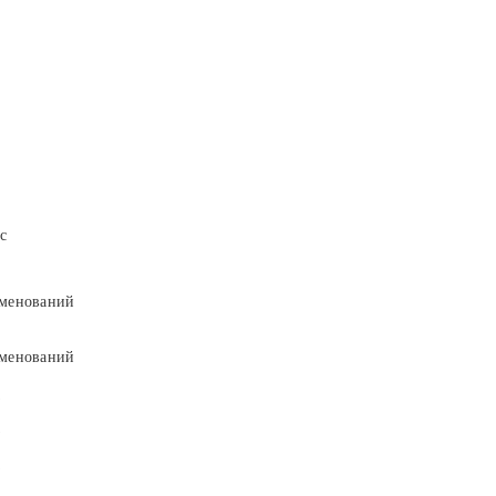
с
менований
менований
9
9
5