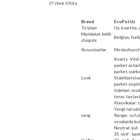
O'zbek tilida
Brend
EcoPol.Uz
To'plam
Uy, kvartira, 
Mamlakat kelib
Belgiya, Ital
chiqishi
Xususiyatlar
Moslashuvcha
Kvarts -Vinil 
parket astarl
parket, parke
Look
Stabilizatsiy
parket yopish
tizimlari, mod
teras taxtas
Klassikalar: 
Yangi narsala
rang
Range: och ji
soyalarda kul
Neytral: kul;
31-sinf - ka