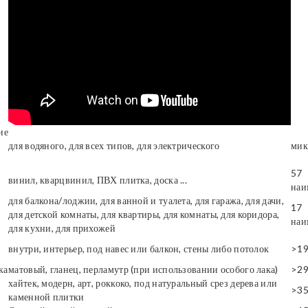
ие
для водяного, для всех типов, для электрического
мик
57
винил, кварцвинил, ПВХ плитка, доска ...
наи
для балкона/лоджии, для ванной и туалета, для гаража, для дачи,
17
для детской комнаты, для квартиры, для комнаты, для коридора,
наи
для кухни, для прихожей
внутри, интерьер, под навес или балкон, стены либо потолок
>1
ка
матовый, гланец, перламутр (при использовании особого лака)
>2
хайтек, модерн, арт, роккоко, под натуральный срез дерева или
>3
каменной плитки