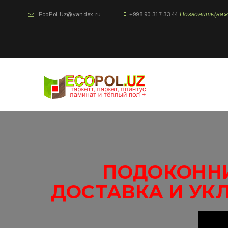
Позвонить(нажми
EcoPol.Uz@yandex.ru
+998 90 317 33 44
ПОДОКОННИ
ДОСТАВКА И УК