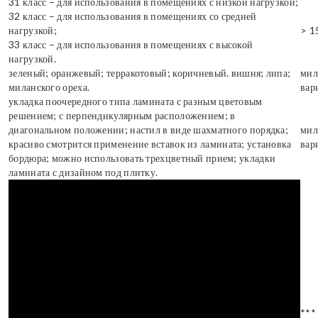
31 класс – для использования в помещениях с низкой нагрузкой;
32 класс – для использования в помещениях со средней
нагрузкой;
> 1
33 класс – для использования в помещениях с высокой
нагрузкой.
зеленый; оранжевый; терракотовый; коричневый. вишня; липа;
мил
миланского ореха.
вар
укладка поочередного типа ламината с разным цветовым
решением; с перпендикулярным расположением; в
диагональном положении; настил в виде шахматного порядка;
мил
красиво смотрится применение вставок из ламината; установка
вар
бордюра; можно использовать трехцветный прием; укладки
ламината с дизайном под плитку.
***