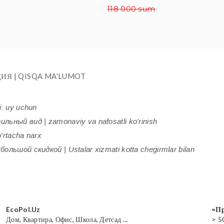
118 000 sum
ИЯ | QISQA MA'LUMOT
i: uy uchun
ьный вид | zamonaviy va nafosatli ko'rinish
'rtacha narx
ольшой скидкой | Ustalar xizmati kotta chegirmlar bilan
EcoPol.Uz
=Пр
Дом, Квартира, Офис, Школа, Детсад ...
> 5