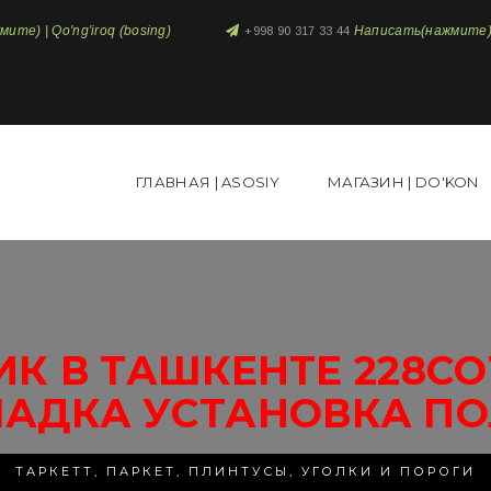
те) | Qo'ng'iroq (bosing)
Написать(нажмите) 
+998 90 317 33 44
ГЛАВНАЯ | ASOSIY
МАГАЗИН | DO'KON
К В ТАШКЕНТЕ 228СО
ЛАДКА УСТАНОВКА ПО
ТАРКЕТТ, ПАРКЕТ, ПЛИНТУСЫ, УГОЛКИ И ПОРОГИ