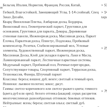
Бельгия, Италия, Норвегия, Франция, Россия, Китай,
> 5
ля
Гибкий, Влагостойкий, Замешяющий Углы, 1-14 слойный, Спец
> 1
Заказ Дизайн,
хар
Кварц-Виниловая Плитка, Амбарная доска, Бордюры,
Виниловый пол, Геометрический паркет, Грунтовки для
основания, Грунтовки для паркета, Декоры, Деревянные
стеновые панели, Инженерная доска, Массивная доска, Паркет
Ёлочка, Паркетная доска, Плинтус, Подложка, Пробковый
компенсатор, Розетки, Стабилизированный мох, Угловые
> 2
элементы, Художественный паркет, Инженерная доска,
Массивная Доска, Клей для укладки паркета, Лаки и Масла,
Ламинированный паркет, Лестничные паркетные системы,
Модульный паркет, Пробковый пол, Реечные перегородки,
Сопутствующие товары, Спортивный паркет, Террасная доска,
Техномассив, Фанера, Штучный паркет
Классика: береза; вишня; дуб; венге; светлый и темный орех.
Новинки: льняное полотно; кокос; джут.
Гаммы: светло-коричневого или светло-рыжего цвета; темного
> 7
(цвета дуб или орех); белого оттенка (акация); серых расцветок
многочисленных разнообразных оттенков; бежевых оттенков.
Нейтралные: ясень; береза; светлая ольха; светлый дуб.