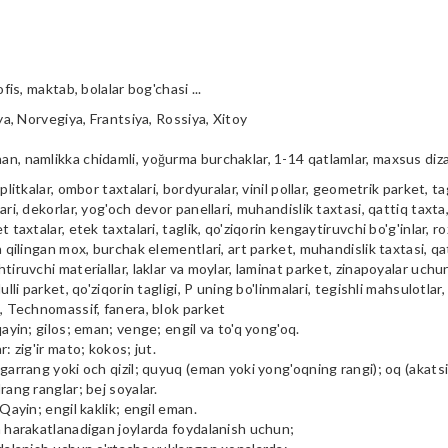
ofis, maktab, bolalar bog'chasi ...
iya, Norvegiya, Frantsiya, Rossiya, Xitoy
n, namlikka chidamli, yoğurma burchaklar, 1-14 qatlamlar, maxsus diz
plitkalar, ombor taxtalari, bordyuralar, vinil pollar, geometrik parket, tag
ari, dekorlar, yog'och devor panellari, muhandislik taxtasi, qattiq taxta, 
t taxtalar, etek taxtalari, taglik, qo'ziqorin kengaytiruvchi bo'g'inlar, ro
a qilingan mox, burchak elementlari, art parket, muhandislik taxtasi, qa
tiruvchi materiallar, laklar va moylar, laminat parket, zinapoyalar uchu
ulli parket, qo'ziqorin tagligi, P uning bo'linmalari, tegishli mahsulotlar,
i, Technomassif, fanera, blok parket
qayin; gilos; eman; venge; engil va to'q yong'oq.
r: zig'ir mato; kokos; jut.
garrang yoki och qizil; quyuq (eman yoki yong'oqning rangi); oq (akatsiya
rang ranglar; bej soyalar.
 Qayin; engil kaklik; engil eman.
m harakatlanadigan joylarda foydalanish uchun;