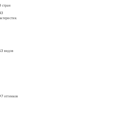
3 стран
43
актеристик
53 видов
97 оттенков