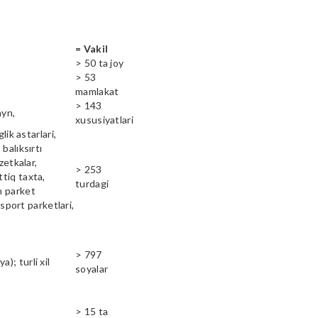
= Vakil
> 50 ta joy
> 53
mamlakat
> 143
ayn,
xususiyatlari
lik astarlari,
balıksırtı
zetkalar,
> 253
ttiq taxta,
turdagi
n parket
 sport parketlari,
> 797
); turli xil
soyalar
> 15 ta