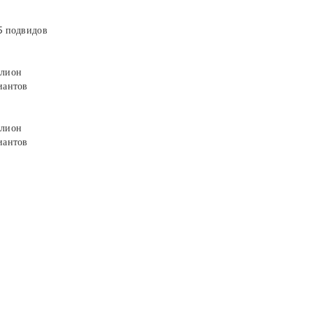
5 подвидов
лион
иантов
лион
иантов