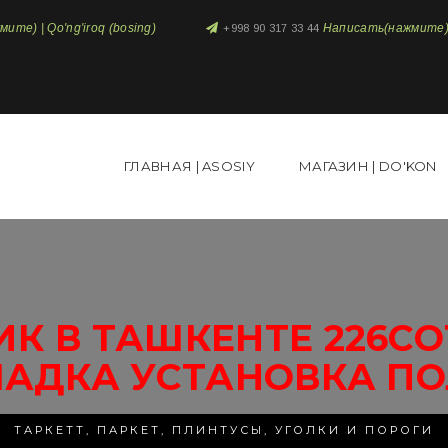
те) | Qo'ng'iroq (bosing)
Написать(нажмите) 
+998 90 317 33 44
ГЛАВНАЯ | ASOSIY
МАГАЗИН | DO'KON
К В ТАШКЕНТЕ 226СО
ЛАДКА УСТАНОВКА ПО
ТАРКЕТТ, ПАРКЕТ, ПЛИНТУСЫ, УГОЛКИ И ПОРОГИ