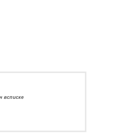
5
н всписке