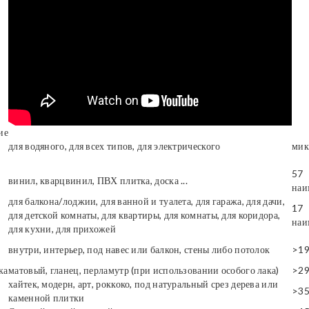
ие
для водяного, для всех типов, для электрического
мик
57
винил, кварцвинил, ПВХ плитка, доска ...
наи
для балкона/лоджии, для ванной и туалета, для гаража, для дачи,
17
для детской комнаты, для квартиры, для комнаты, для коридора,
наи
для кухни, для прихожей
внутри, интерьер, под навес или балкон, стены либо потолок
>1
ка
матовый, гланец, перламутр (при использовании особого лака)
>2
хайтек, модерн, арт, роккоко, под натуральный срез дерева или
>3
каменной плитки