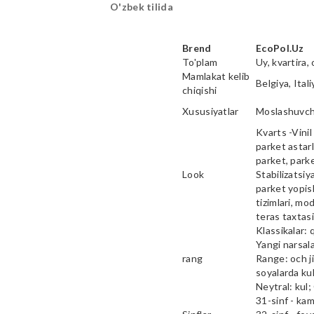
O'zbek tilida
Brend
EcoPol.Uz
To'plam
Uy, kvartira, 
Mamlakat kelib
Belgiya, Ital
chiqishi
Xususiyatlar
Moslashuvcha
Kvarts -Vinil 
parket astarl
parket, parke
Look
Stabilizatsiy
parket yopish
tizimlari, mod
teras taxtas
Klassikalar: 
Yangi narsala
rang
Range: och ji
soyalarda kul
Neytral: kul;
31-sinf - ka