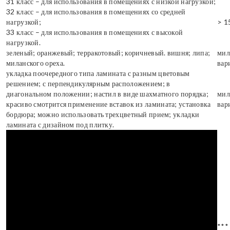
31 класс – для использования в помещениях с низкой нагрузкой;
32 класс – для использования в помещениях со средней
нагрузкой;
> 1
33 класс – для использования в помещениях с высокой
нагрузкой.
зеленый; оранжевый; терракотовый; коричневый. вишня; липа;
мил
миланского ореха.
вар
укладка поочередного типа ламината с разным цветовым
решением; с перпендикулярным расположением; в
диагональном положении; настил в виде шахматного порядка;
мил
красиво смотрится применение вставок из ламината; установка
вар
бордюра; можно использовать трехцветный прием; укладки
ламината с дизайном под плитку.
***