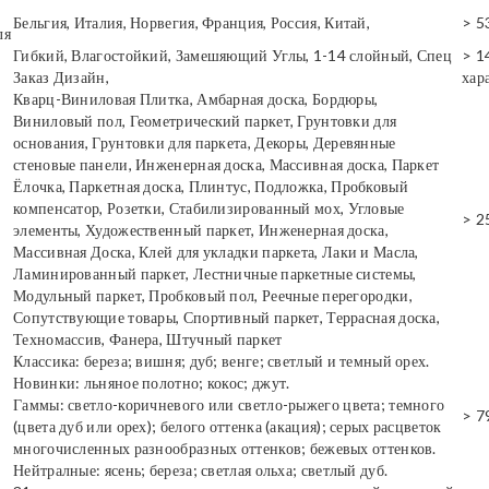
Бельгия, Италия, Норвегия, Франция, Россия, Китай,
> 5
ля
Гибкий, Влагостойкий, Замешяющий Углы, 1-14 слойный, Спец
> 1
Заказ Дизайн,
хар
Кварц-Виниловая Плитка, Амбарная доска, Бордюры,
Виниловый пол, Геометрический паркет, Грунтовки для
основания, Грунтовки для паркета, Декоры, Деревянные
стеновые панели, Инженерная доска, Массивная доска, Паркет
Ёлочка, Паркетная доска, Плинтус, Подложка, Пробковый
компенсатор, Розетки, Стабилизированный мох, Угловые
> 2
элементы, Художественный паркет, Инженерная доска,
Массивная Доска, Клей для укладки паркета, Лаки и Масла,
Ламинированный паркет, Лестничные паркетные системы,
Модульный паркет, Пробковый пол, Реечные перегородки,
Сопутствующие товары, Спортивный паркет, Террасная доска,
Техномассив, Фанера, Штучный паркет
Классика: береза; вишня; дуб; венге; светлый и темный орех.
Новинки: льняное полотно; кокос; джут.
Гаммы: светло-коричневого или светло-рыжего цвета; темного
> 7
(цвета дуб или орех); белого оттенка (акация); серых расцветок
многочисленных разнообразных оттенков; бежевых оттенков.
Нейтралные: ясень; береза; светлая ольха; светлый дуб.