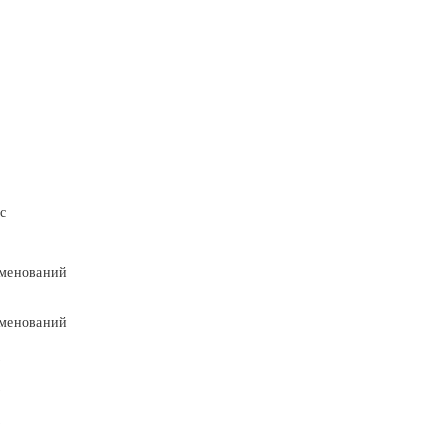
с
менований
менований
9
9
5