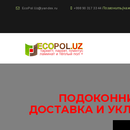
Позвонить(нажми
EcoPol.Uz@yandex.ru
+998 90 317 33 44
ПОДОКОННИ
ДОСТАВКА И УК