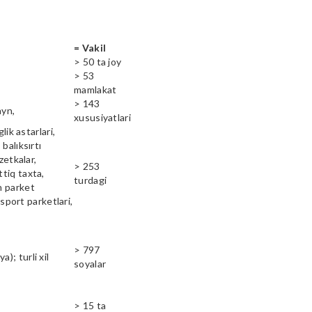
= Vakil
> 50 ta joy
> 53
mamlakat
> 143
ayn,
xususiyatlari
lik astarlari,
balıksırtı
zetkalar,
> 253
ttiq taxta,
turdagi
n parket
 sport parketlari,
> 797
); turli xil
soyalar
> 15 ta