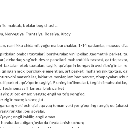
ofis, maktab, bolalar bog'chasi ...
iya, Norvegiya, Frantsiya, Rossiya, Xitoy
n, namlikka chidamli, yoğurma burchaklar, 1-14 qatlamlar, maxsus diz
plitkalar, ombor taxtalari, bordyuralar, vinil pollar, geometrik parket, tag
ari, dekorlar, yog'och devor panellari, muhandislik taxtasi, qattiq taxta, 
t taxtalar, etek taxtalari, taglik, qo'ziqorin kengaytiruvchi bo'g'inlar, ro
a qilingan mox, burchak elementlari, art parket, muhandislik taxtasi, qa
tiruvchi materiallar, laklar va moylar, laminat parket, zinapoyalar uchu
ulli parket, qo'ziqorin tagligi, P uning bo'linmalari, tegishli mahsulotlar,
i, Technomassif, fanera, blok parket
qayin; gilos; eman; venge; engil va to'q yong'oq.
r: zig'ir mato; kokos; jut.
garrang yoki och qizil; quyuq (eman yoki yong'oqning rangi); oq (akatsiya
rang ranglar; bej soyalar.
 Qayin; engil kaklik; engil eman.
m harakatlanadigan joylarda foydalanish uchun;