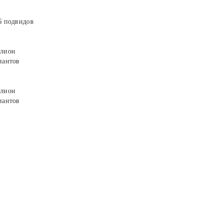
5 подвидов
лион
иантов
лион
иантов