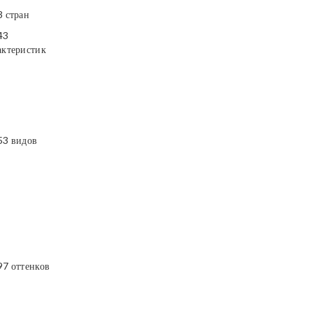
3 стран
43
актеристик
53 видов
97 оттенков