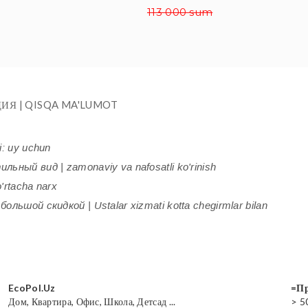
113 000 sum
ИЯ | QISQA MA'LUMOT
i: uy uchun
ьный вид | zamonaviy va nafosatli ko'rinish
'rtacha narx
ольшой скидкой | Ustalar xizmati kotta chegirmlar bilan
EcoPol.Uz
=Пр
Дом, Квартира, Офис, Школа, Детсад ...
> 5