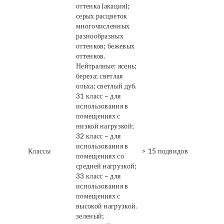
оттенка (акация);
серых расцветок
многочисленных
разнообразных
оттенков; бежевых
оттенков.
Нейтралные: ясень;
береза; светлая
ольха; светлый дуб.
31 класс – для
использования в
помещениях с
низкой нагрузкой;
32 класс – для
использования в
Классы
> 15 подвидов
помещениях со
средней нагрузкой;
33 класс – для
использования в
помещениях с
высокой нагрузкой.
зеленый;