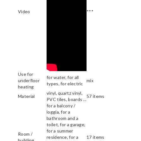
Video
***
Use for
for water, for all
underfloor
mix
types, for electric
heating
vinyl, quartz vinyl,
Material
57 items
PVC tiles, boards ...
for a balcony /
loggia, for a
bathroom and a
toilet, for a garage,
for a summer
Room /
residence, for a
17 items
building