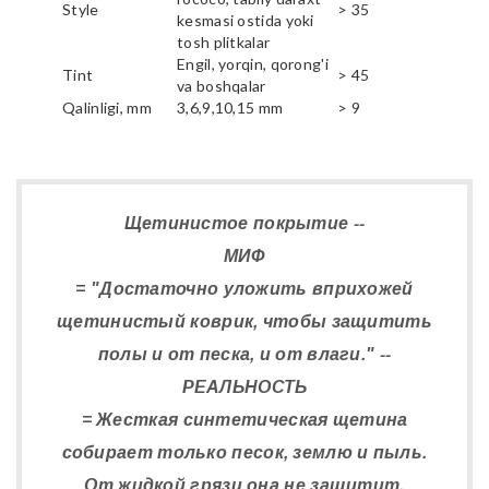
Style
> 35
kesmasi ostida yoki
tosh plitkalar
Engil, yorqin, qorong'i
Tint
> 45
va boshqalar
Qalinligi, mm
3,6,9,10,15 mm
> 9
Щетинистое покрытие --
МИФ
= "Достаточно уложить вприхожей
щетинистый коврик, чтобы защитить
полы и от песка, и от влаги." --
РЕАЛЬНОСТЬ
= Жесткая синтетическая щетина
собирает только песок, землю и пыль.
От жидкой грязи она не защитит.