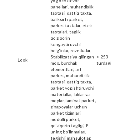
yog'och devor
panellari, muhandislik
taxtasi, qattiq taxta,
balıksırtı parket,
parket taxtalar, etek
taxtalari, taglik,
qo'ziqorin
kengaytiruvchi
bo'g'inlar, rozetkalar,
Stabilizatsiya qilingan
> 253
Look
mox, burchak
turdagi
elementlari, art
parket, muhandislik
taxtasi, qattiq taxta,
parket yopishtiruvchi
materiallar, laklar va
moylar, laminat parket,
zinapoyalar uchun
parket tizimlari,
modulli parket,
qo'ziqorin tagligi, P
uning bo'linmalari,
tegishli mahsulotlar,