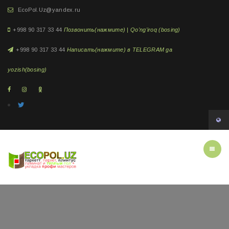
EcoPol.Uz@yandex.ru
+998 90 317 33 44
Позвонить(нажмите) | Qo'ng'iroq (bosing)
+998 90 317 33 44
Написать(нажмите) в TELEGRAM ga
yozish(bosing)