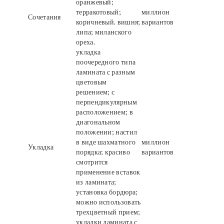
оранжевый;
терракотовый;
миллион
Сочетания
коричневый. вишня;
вариантов
липа; миланского
ореха.
укладка
поочередного типа
ламината с разным
цветовым
решением; с
перпендикулярным
расположением; в
диагональном
положении; настил
в виде шахматного
миллион
Укладка
порядка; красиво
вариантов
смотрится
применение вставок
из ламината;
установка бордюра;
можно использовать
трехцветный прием;
укладки ламината с