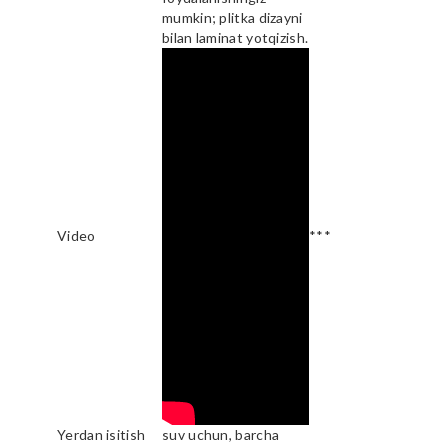
mumkin; plitka dizayni
bilan laminat yotqizish.
Video
***
Yerdan isitish
suv uchun, barcha