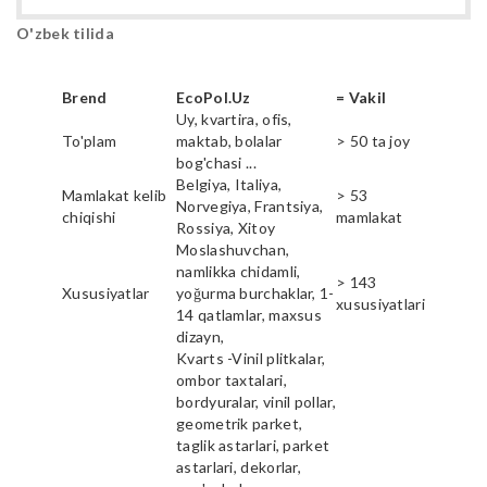
O'zbek tilida
Brend
EcoPol.Uz
= Vakil
Uy, kvartira, ofis,
To'plam
maktab, bolalar
> 50 ta joy
bog'chasi ...
Belgiya, Italiya,
Mamlakat kelib
> 53
Norvegiya, Frantsiya,
chiqishi
mamlakat
Rossiya, Xitoy
Moslashuvchan,
namlikka chidamli,
> 143
Xususiyatlar
yoğurma burchaklar, 1-
xususiyatlari
14 qatlamlar, maxsus
dizayn,
Kvarts -Vinil plitkalar,
ombor taxtalari,
bordyuralar, vinil pollar,
geometrik parket,
taglik astarlari, parket
astarlari, dekorlar,