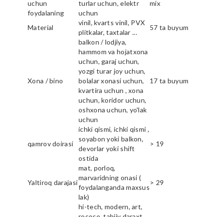
uchun
turlar uchun, elektr
mix
foydalaning
uchun
vinil, kvarts vinil, PVX
Material
57 ta buyum
plitkalar, taxtalar ...
balkon / lodjiya,
hammom va hojatxona
uchun, garaj uchun,
yozgi turar joy uchun,
Xona / bino
bolalar xonasi uchun,
17 ta buyum
kvartira uchun , xona
uchun, koridor uchun,
oshxona uchun, yo'lak
uchun
ichki qismi, ichki qismi ,
soyabon yoki balkon,
qamrov doirasi
> 19
devorlar yoki shift
ostida
mat, porloq,
marvaridning onasi (
Yaltiroq darajasi
> 29
foydalanganda maxsus
lak)
hi-tech, modern, art,
rococo, tabiiy daraxt