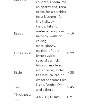
children's room, for
an apartment, for a
room, for a corridor,
for a kitchen , for
the hallway
inside, interior,
under a canopy or
Scope
> 19
balcony, walls or
ceiling
matt, glossy,
mother of pearl
Gloss level
> 29
(when using
special varnish)
hi-tech, modern,
art, rococo, under
Style
> 35
the natural cut of
wood or stone tiles
Light, Bright, Dark
Tint
> 45
and others
Thickness,
3,6,9,10,15 mm
> 9
mm