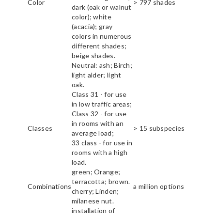
Color
> 797 shades
dark (oak or walnut
color); white
(acacia); gray
colors in numerous
different shades;
beige shades.
Neutral: ash; Birch;
light alder; light
oak.
Class 31 - for use
in low traffic areas;
Class 32 - for use
in rooms with an
Classes
> 15 subspecies
average load;
33 class - for use in
rooms with a high
load.
green; Orange;
terracotta; brown.
Combinations
a million options
cherry; Linden;
milanese nut.
installation of