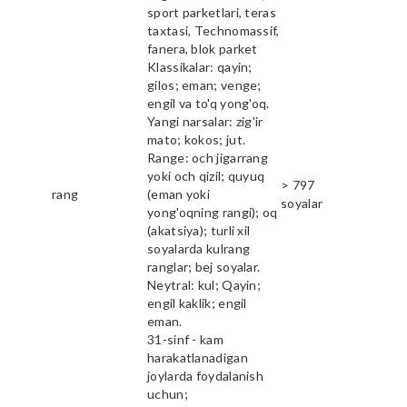
sport parketlari, teras
taxtasi, Technomassif,
fanera, blok parket
Klassikalar: qayin;
gilos; eman; venge;
engil va to'q yong'oq.
Yangi narsalar: zig'ir
mato; kokos; jut.
Range: och jigarrang
yoki och qizil; quyuq
> 797
rang
(eman yoki
soyalar
yong'oqning rangi); oq
(akatsiya); turli xil
soyalarda kulrang
ranglar; bej soyalar.
Neytral: kul; Qayin;
engil kaklik; engil
eman.
31-sinf - kam
harakatlanadigan
joylarda foydalanish
uchun;