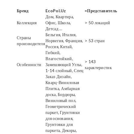
Бренд
EcoPol.Uz
=Представитель
Дом, Квартира,
Коллекция
Офис, Школа,
> 50 локаций
Детсад ...
Бельгия, Италия,
Страны
Норвегия, Франция,
> 53 стран
производителя
Россия, Китай,
Гибкий,
Влагостойкий,
> 143
Особенности
Замешяющий Углы,
характеристик
1-14 слойный, Спец
Заказ Дизайн,
Кварц-Виниловая
Плитка, Амбарная
доска, Бордюры,
Виниловый пол,
Геометрический
паркет, Грунтовки
для основания,
Грунтовки для
паркета, Декоры,