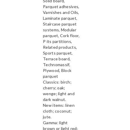
Solid board,
Parquet adhesives,
Varnishes and Oils,
Laminate parquet,
Staircase parquet
systems, Modular
parquet, Cork floor,
P its partitions,
Related products,
Sports parquet,
Terrace board,
Technomassif,
Plywood, Block
parquet
Classics: birch;
cherry; oak;
wenge; light and
dark walnut.
New items: linen
cloth; coconut;
jute.
Gamma: light
brown or light red;