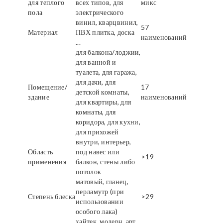
для теплого
всех типов, для
микс
пола
электрического
винил, кварцвинил,
57
Материал
ПВХ плитка, доска
наименований
...
для балкона/лоджии,
для ванной и
туалета, для гаража,
для дачи, для
Помещение/
17
детской комнаты,
здание
наименований
для квартиры, для
комнаты, для
коридора, для кухни,
для прихожей
внутри, интерьер,
Область
под навес или
>19
применения
балкон, стены либо
потолок
матовый, гланец,
перламутр (при
Степень блеска
>29
использовании
особого лака)
хайтек, модерн, арт,