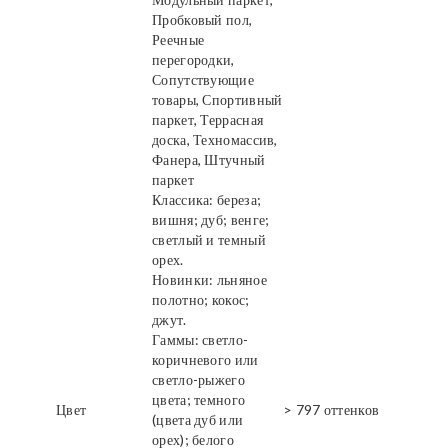
Пробковый пол,
Реечные
перегородки,
Сопутствующие
товары, Спортивный
паркет, Террасная
доска, Техномассив,
Фанера, Штучный
паркет
Классика: береза;
вишня; дуб; венге;
светлый и темный
орех.
Новинки: льняное
полотно; кокос;
джут.
Гаммы: светло-
коричневого или
светло-рыжего
цвета; темного
Цвет
> 797 оттенков
(цвета дуб или
орех); белого