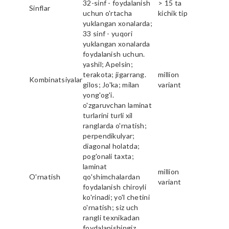
32-sinf - foydalanish
> 15 ta
Sinflar
uchun o'rtacha
kichik tip
yuklangan xonalarda;
33 sinf - yuqori
yuklangan xonalarda
foydalanish uchun.
yashil; Apelsin;
terakota; jigarrang.
million
Kombinatsiyalar
gilos; Jo'ka; milan
variant
yong'og'i.
o'zgaruvchan laminat
turlarini turli xil
ranglarda o'rnatish;
perpendikulyar;
diagonal holatda;
pog'onali taxta;
laminat
million
O'rnatish
qo'shimchalardan
variant
foydalanish chiroyli
ko'rinadi; yo'l chetini
o'rnatish; siz uch
rangli texnikadan
foydalanishingiz