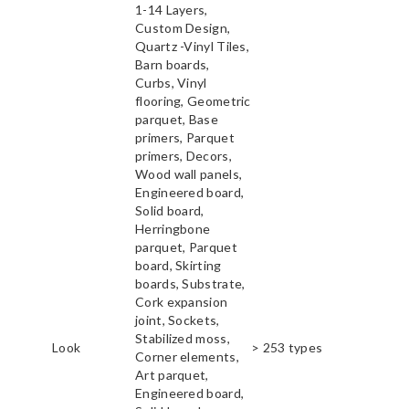
1-14 Layers,
Custom Design,
Quartz -Vinyl Tiles,
Barn boards,
Curbs, Vinyl
flooring, Geometric
parquet, Base
primers, Parquet
primers, Decors,
Wood wall panels,
Engineered board,
Solid board,
Herringbone
parquet, Parquet
board, Skirting
boards, Substrate,
Cork expansion
joint, Sockets,
Stabilized moss,
Look
> 253 types
Corner elements,
Art parquet,
Engineered board,