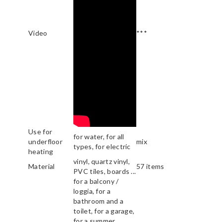
Video
***
Use for
for water, for all
underfloor
mix
types, for electric
heating
vinyl, quartz vinyl,
Material
57 items
PVC tiles, boards ...
for a balcony /
loggia, for a
bathroom and a
toilet, for a garage,
for a summer