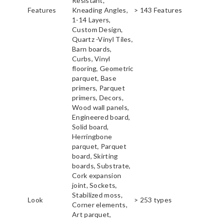
Resistant,
Features
Kneading Angles,
> 143 Features
1-14 Layers,
Custom Design,
Quartz -Vinyl Tiles,
Barn boards,
Curbs, Vinyl
flooring, Geometric
parquet, Base
primers, Parquet
primers, Decors,
Wood wall panels,
Engineered board,
Solid board,
Herringbone
parquet, Parquet
board, Skirting
boards, Substrate,
Cork expansion
joint, Sockets,
Stabilized moss,
Look
> 253 types
Corner elements,
Art parquet,