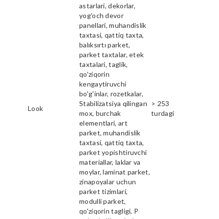
astarlari, dekorlar,
yog'och devor
panellari, muhandislik
taxtasi, qattiq taxta,
balıksırtı parket,
parket taxtalar, etek
taxtalari, taglik,
qo'ziqorin
kengaytiruvchi
bo'g'inlar, rozetkalar,
Stabilizatsiya qilingan
> 253
Look
mox, burchak
turdagi
elementlari, art
parket, muhandislik
taxtasi, qattiq taxta,
parket yopishtiruvchi
materiallar, laklar va
moylar, laminat parket,
zinapoyalar uchun
parket tizimlari,
modulli parket,
qo'ziqorin tagligi, P