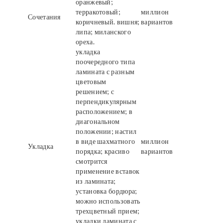
оранжевый;
терракотовый;
миллион
Сочетания
коричневый. вишня;
вариантов
липа; миланского
ореха.
укладка
поочередного типа
ламината с разным
цветовым
решением; с
перпендикулярным
расположением; в
диагональном
положении; настил
в виде шахматного
миллион
Укладка
порядка; красиво
вариантов
смотрится
применение вставок
из ламината;
установка бордюра;
можно использовать
трехцветный прием;
укладки ламината с