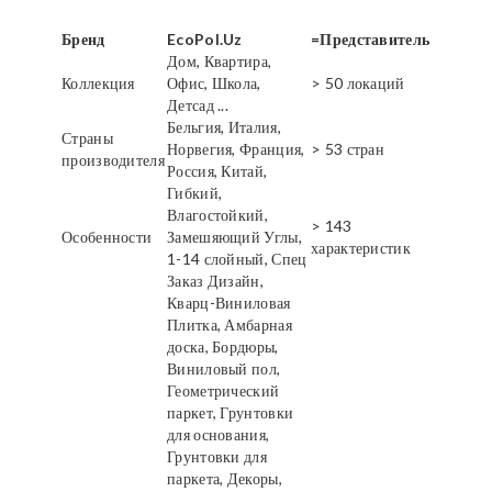
Бренд
EcoPol.Uz
=Представитель
Дом, Квартира,
Коллекция
Офис, Школа,
> 50 локаций
Детсад ...
Бельгия, Италия,
Страны
Норвегия, Франция,
> 53 стран
производителя
Россия, Китай,
Гибкий,
Влагостойкий,
> 143
Особенности
Замешяющий Углы,
характеристик
1-14 слойный, Спец
Заказ Дизайн,
Кварц-Виниловая
Плитка, Амбарная
доска, Бордюры,
Виниловый пол,
Геометрический
паркет, Грунтовки
для основания,
Грунтовки для
паркета, Декоры,