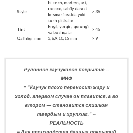
hi-tech, modern, art,
rococo, tabiiy daraxt
Style
> 35
kesmasi ostida yoki
tosh plitkalar
Engil, yorqin, qorong'i
Tint
> 45
va boshqalar
Qalinligi, mm
3,6,9,10,15 mm
> 9
Рулонное каучуковое покрытие --
МИФ
= "Каучук плохо переносит жару и
холод. впервом случае он плавится, а во
втором — становится слишком
твердым и хрупким." --
РЕАЛЬНОСТЬ
= Для производства данных покрытий