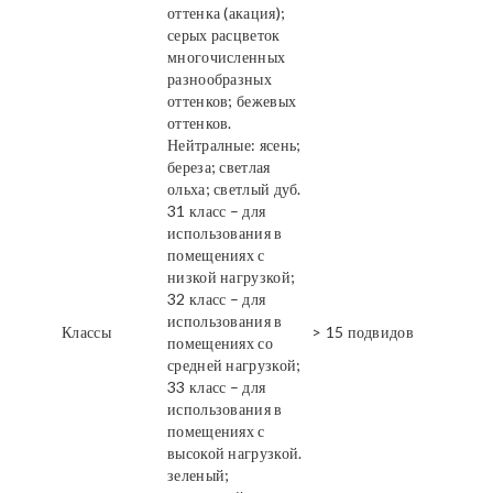
оттенка (акация);
серых расцветок
многочисленных
разнообразных
оттенков; бежевых
оттенков.
Нейтралные: ясень;
береза; светлая
ольха; светлый дуб.
31 класс – для
использования в
помещениях с
низкой нагрузкой;
32 класс – для
использования в
Классы
> 15 подвидов
помещениях со
средней нагрузкой;
33 класс – для
использования в
помещениях с
высокой нагрузкой.
зеленый;