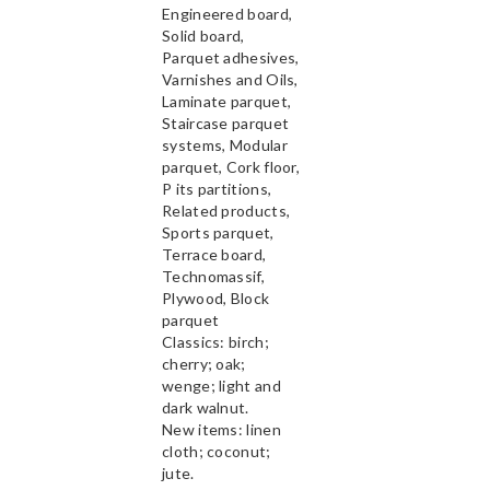
Engineered board,
Solid board,
Parquet adhesives,
Varnishes and Oils,
Laminate parquet,
Staircase parquet
systems, Modular
parquet, Cork floor,
P its partitions,
Related products,
Sports parquet,
Terrace board,
Technomassif,
Plywood, Block
parquet
Classics: birch;
cherry; oak;
wenge; light and
dark walnut.
New items: linen
cloth; coconut;
jute.