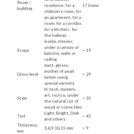
Room /
residence, for a
17 items
building
children's room, for
an apartment, for a
room, for a corridor,
for a kitchen , for
the hallway
inside, interior,
under a canopy or
Scope
> 19
balcony, walls or
ceiling
matt, glossy,
mother of pearl
Gloss level
> 29
(when using
special varnish)
hi-tech, modern,
art, rococo, under
Style
> 35
the natural cut of
wood or stone tiles
Light, Bright, Dark
Tint
> 45
and others
Thickness,
3,6,9,10,15 mm
> 9
mm