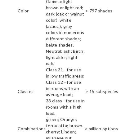
Gamma: light
brown or light red;
Color
> 797 shades
dark (oak or walnut
color); white
(acacia); gray
colors in numerous
different shades;
beige shades.
Neutral: ash; Birch;
light alder; light
oak.
Class 31 - for use
in low traffic areas;
Class 32 - for use
in rooms with an
Classes
> 15 subspecies
average load;
33 class - for use in
rooms with a high
load.
green; Orange;
terracotta; brown.
Combinations
a million options
cherry; Linden;
milanese nut.