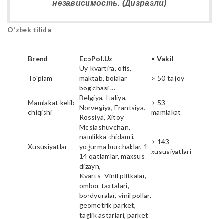
независимость. (Дизраэли)
O'zbek tilida
Brend
EcoPol.Uz
= Vakil
Uy, kvartira, ofis,
To'plam
maktab, bolalar
> 50 ta joy
bog'chasi ...
Belgiya, Italiya,
Mamlakat kelib
> 53
Norvegiya, Frantsiya,
chiqishi
mamlakat
Rossiya, Xitoy
Moslashuvchan,
namlikka chidamli,
> 143
Xususiyatlar
yoğurma burchaklar, 1-
xususiyatlari
14 qatlamlar, maxsus
dizayn,
Kvarts -Vinil plitkalar,
ombor taxtalari,
bordyuralar, vinil pollar,
geometrik parket,
taglik astarlari, parket