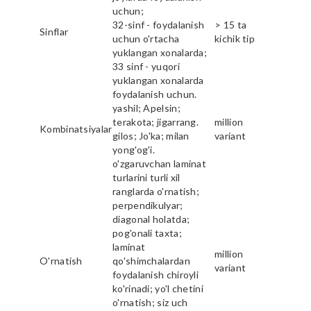
uchun;
32-sinf - foydalanish
> 15 ta
Sinflar
uchun o'rtacha
kichik tip
yuklangan xonalarda;
33 sinf - yuqori
yuklangan xonalarda
foydalanish uchun.
yashil; Apelsin;
terakota; jigarrang.
million
Kombinatsiyalar
gilos; Jo'ka; milan
variant
yong'og'i.
o'zgaruvchan laminat
turlarini turli xil
ranglarda o'rnatish;
perpendikulyar;
diagonal holatda;
pog'onali taxta;
laminat
million
O'rnatish
qo'shimchalardan
variant
foydalanish chiroyli
ko'rinadi; yo'l chetini
o'rnatish; siz uch