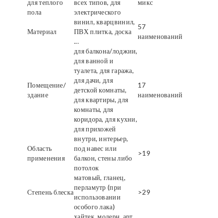
для теплого
всех типов, для
микс
пола
электрического
винил, кварцвинил,
57
Материал
ПВХ плитка, доска
наименований
...
для балкона/лоджии,
для ванной и
туалета, для гаража,
для дачи, для
Помещение/
17
детской комнаты,
здание
наименований
для квартиры, для
комнаты, для
коридора, для кухни,
для прихожей
внутри, интерьер,
Область
под навес или
>19
применения
балкон, стены либо
потолок
матовый, гланец,
перламутр (при
Степень блеска
>29
использовании
особого лака)
хайтек, модерн, арт,