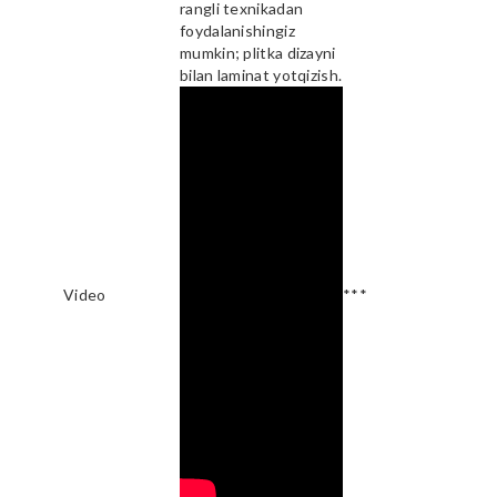
rangli texnikadan
foydalanishingiz
mumkin; plitka dizayni
bilan laminat yotqizish.
Video
***