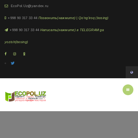
EcoPol.Uz@yandex.ru
+998 90 317 33 44
Позвонить(нажмите) | Qo'ng'iroq (bosing)
+998 90 317 33 44
Написать(нажмите) в TELEGRAM ga
yozish(bosing)