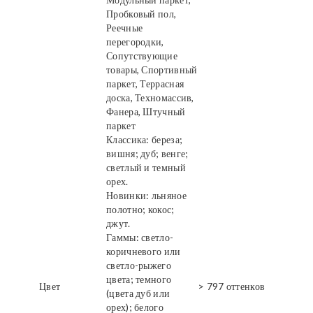
Пробковый пол,
Реечные
перегородки,
Сопутствующие
товары, Спортивный
паркет, Террасная
доска, Техномассив,
Фанера, Штучный
паркет
Классика: береза;
вишня; дуб; венге;
светлый и темный
орех.
Новинки: льняное
полотно; кокос;
джут.
Гаммы: светло-
коричневого или
светло-рыжего
цвета; темного
Цвет
> 797 оттенков
(цвета дуб или
орех); белого