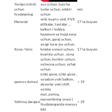
Yerdan isitish
suv uchun, barcha
uchun
turlar uchun, elektr
mix
foydalaning
uchun
vinil, kvarts vinil, PVX
Material
57 ta buyum
plitkalar, taxtalar ...
balkon / lodjiya,
hammom va hojatxona
uchun, garaj uchun,
yozgi turar joy uchun,
Xona / bino
bolalar xonasi uchun,
17 ta buyum
kvartira uchun , xona
uchun, koridor uchun,
oshxona uchun, yo'lak
uchun
ichki qismi, ichki qismi ,
soyabon yoki balkon,
qamrov doirasi
> 19
devorlar yoki shift
ostida
mat, porloq,
marvaridning onasi (
Yaltiroq darajasi
> 29
foydalanganda maxsus
lak)