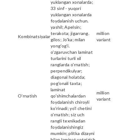
yuklangan xonalarda;
33 sinf - yuqori
yuklangan xonalarda
foydalanish uchun.
yashil; Apelsin;
terakota; jigarrang.
million
Kombinatsiyalar
gilos; Jo'ka; milan
variant
yong'og'i.
o'zgaruvchan laminat
turlarini turli xil
ranglarda o'rnatish;
perpendikulyar;
diagonal holatda;
pog'onali taxta;
laminat
million
O'rnatish
qo'shimchalardan
variant
foydalanish chiroyli
ko'rinadi; yo'l chetini
o'rnatish; siz uch
rangli texnikadan
foydalanishingiz
mumkin; plitka dizayni
bilan laminat yotqizish.