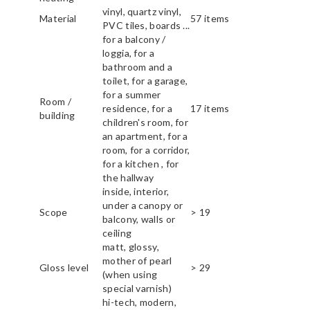
vinyl, quartz vinyl,
Material
57 items
PVC tiles, boards ...
for a balcony /
loggia, for a
bathroom and a
toilet, for a garage,
for a summer
Room /
residence, for a
17 items
building
children's room, for
an apartment, for a
room, for a corridor,
for a kitchen , for
the hallway
inside, interior,
under a canopy or
Scope
> 19
balcony, walls or
ceiling
matt, glossy,
mother of pearl
Gloss level
> 29
(when using
special varnish)
hi-tech, modern,