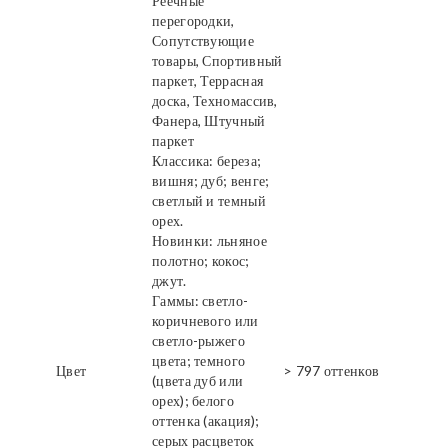
Реечные
перегородки,
Сопутствующие
товары, Спортивный
паркет, Террасная
доска, Техномассив,
Фанера, Штучный
паркет
Классика: береза;
вишня; дуб; венге;
светлый и темный
орех.
Новинки: льняное
полотно; кокос;
джут.
Гаммы: светло-
коричневого или
светло-рыжего
цвета; темного
Цвет
> 797 оттенков
(цвета дуб или
орех); белого
оттенка (акация);
серых расцветок