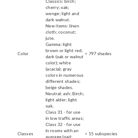
Classics: birch;
cherry; oak;
wenge; light and
dark walnut.
New items: linen
cloth; coconut;
jute.
Gamma: light
brown or light red;
Color
> 797 shades
dark (oak or walnut
color); white
(acacia); gray
colors in numerous
different shades;
beige shades.
Neutral: ash; Birch;
light alder; light
oak.
Class 31 - for use
in low traffic areas;
Class 32 - for use
in rooms with an
Classes
> 15 subspecies
average load;