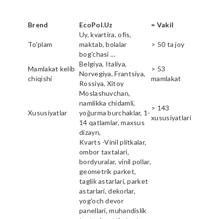
Brend
EcoPol.Uz
= Vakil
Uy, kvartira, ofis,
To'plam
maktab, bolalar
> 50 ta joy
bog'chasi ...
Belgiya, Italiya,
Mamlakat kelib
> 53
Norvegiya, Frantsiya,
chiqishi
mamlakat
Rossiya, Xitoy
Moslashuvchan,
namlikka chidamli,
> 143
Xususiyatlar
yoğurma burchaklar, 1-
xususiyatlari
14 qatlamlar, maxsus
dizayn,
Kvarts -Vinil plitkalar,
ombor taxtalari,
bordyuralar, vinil pollar,
geometrik parket,
taglik astarlari, parket
astarlari, dekorlar,
yog'och devor
panellari, muhandislik