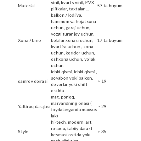
vinil, kvarts vinil, PVX
Material
57 ta buyum
plitkalar, taxtalar ...
balkon / lodjiya,
hammom va hojatxona
uchun, garaj uchun,
yozgi turar joy uchun,
Xona / bino
bolalar xonasi uchun,
17 ta buyum
kvartira uchun , xona
uchun, koridor uchun,
oshxona uchun, yo'lak
uchun
ichki qismi, ichki qismi ,
soyabon yoki balkon,
qamrov doirasi
> 19
devorlar yoki shift
ostida
mat, porloq,
marvaridning onasi (
Yaltiroq darajasi
> 29
foydalanganda maxsus
lak)
hi-tech, modern, art,
rococo, tabiiy daraxt
Style
> 35
kesmasi ostida yoki
tosh plitkalar