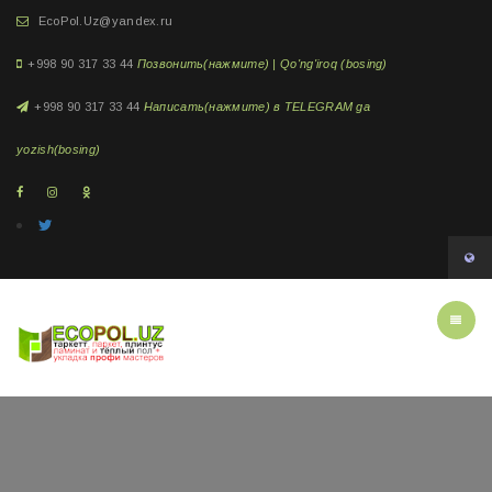
EcoPol.Uz@yandex.ru
+998 90 317 33 44
Позвонить(нажмите) | Qo'ng'iroq (bosing)
+998 90 317 33 44
Написать(нажмите) в TELEGRAM ga
yozish(bosing)