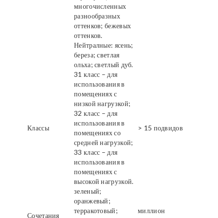
многочисленных
разнообразных
оттенков; бежевых
оттенков.
Нейтралные: ясень;
береза; светлая
ольха; светлый дуб.
31 класс – для
использования в
помещениях с
низкой нагрузкой;
32 класс – для
использования в
Классы
> 15 подвидов
помещениях со
средней нагрузкой;
33 класс – для
использования в
помещениях с
высокой нагрузкой.
зеленый;
оранжевый;
терракотовый;
миллион
Сочетания