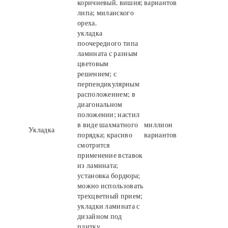
коричневый. вишня;
вариантов
липа; миланского
ореха.
укладка
поочередного типа
ламината с разным
цветовым
решением; с
перпендикулярным
расположением; в
диагональном
положении; настил
в виде шахматного
миллион
Укладка
порядка; красиво
вариантов
смотрится
применение вставок
из ламината;
установка бордюра;
можно использовать
трехцветный прием;
укладки ламината с
дизайном под
плитку.