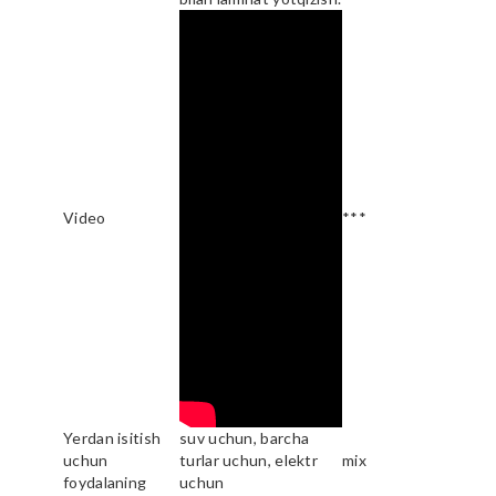
Video
***
Yerdan isitish
suv uchun, barcha
uchun
turlar uchun, elektr
mix
foydalaning
uchun