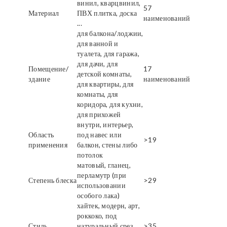
винил, кварцвинил,
57
Материал
ПВХ плитка, доска
наименований
...
для балкона/лоджии,
для ванной и
туалета, для гаража,
для дачи, для
Помещение/
17
детской комнаты,
здание
наименований
для квартиры, для
комнаты, для
коридора, для кухни,
для прихожей
внутри, интерьер,
Область
под навес или
>19
применения
балкон, стены либо
потолок
матовый, гланец,
перламутр (при
Степень блеска
>29
использовании
особого лака)
хайтек, модерн, арт,
роккоко, под
Стиль
натуральный срез
>35