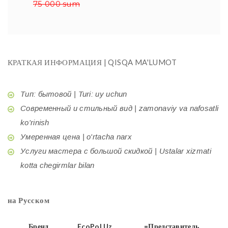
75 000 sum
КРАТКАЯ ИНФОРМАЦИЯ | QISQA MA'LUMOT
Тип: бытовой | Turi: uy uchun
Современный и стильный вид | zamonaviy va nafosatli
ko'rinish
Умеренная цена | o'rtacha narx
Услуги мастера с большой скидкой | Ustalar xizmati
kotta chegirmlar bilan
на Русском
Бренд
EcoPol.Uz
=Представитель