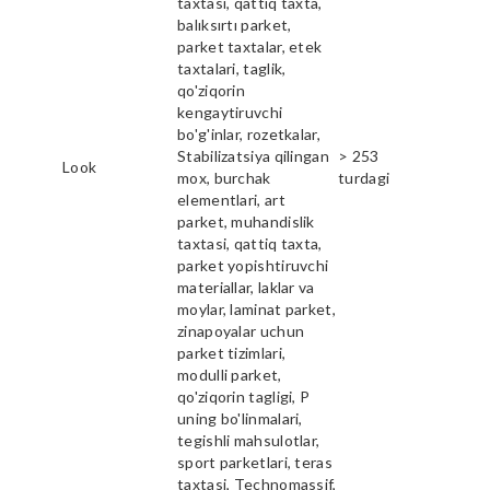
taxtasi, qattiq taxta,
balıksırtı parket,
parket taxtalar, etek
taxtalari, taglik,
qo'ziqorin
kengaytiruvchi
bo'g'inlar, rozetkalar,
Stabilizatsiya qilingan
> 253
Look
mox, burchak
turdagi
elementlari, art
parket, muhandislik
taxtasi, qattiq taxta,
parket yopishtiruvchi
materiallar, laklar va
moylar, laminat parket,
zinapoyalar uchun
parket tizimlari,
modulli parket,
qo'ziqorin tagligi, P
uning bo'linmalari,
tegishli mahsulotlar,
sport parketlari, teras
taxtasi, Technomassif,