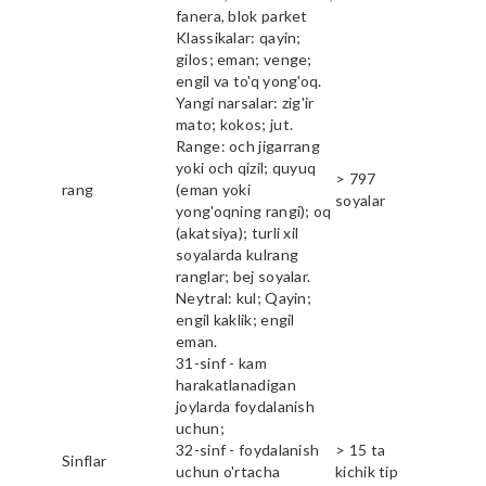
fanera, blok parket
Klassikalar: qayin;
gilos; eman; venge;
engil va to'q yong'oq.
Yangi narsalar: zig'ir
mato; kokos; jut.
Range: och jigarrang
yoki och qizil; quyuq
> 797
rang
(eman yoki
soyalar
yong'oqning rangi); oq
(akatsiya); turli xil
soyalarda kulrang
ranglar; bej soyalar.
Neytral: kul; Qayin;
engil kaklik; engil
eman.
31-sinf - kam
harakatlanadigan
joylarda foydalanish
uchun;
32-sinf - foydalanish
> 15 ta
Sinflar
uchun o'rtacha
kichik tip