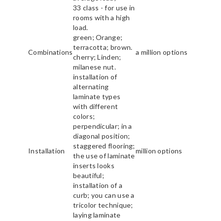
33 class - for use in
rooms with a high
load.
green; Orange;
terracotta; brown.
Combinations
a million options
cherry; Linden;
milanese nut.
installation of
alternating
laminate types
with different
colors;
perpendicular; in a
diagonal position;
staggered flooring;
Installation
million options
the use of laminate
inserts looks
beautiful;
installation of a
curb; you can use a
tricolor technique;
laying laminate