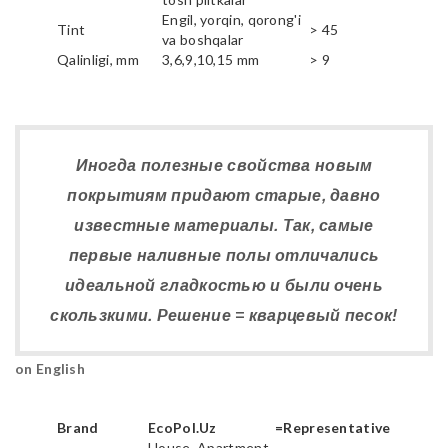
Engil, yorqin, qorong'i
Tint
> 45
va boshqalar
Qalinligi, mm
3,6,9,10,15 mm
> 9
Иногда полезные свойства новым
покрытиям придают старые, давно
известные материалы. Так, самые
первые наливные полы отличались
идеальной гладкостью и были очень
скользкими. Решение = кварцевый песок!
on English
Brand
EcoPol.Uz
=Representative
House, Apartment,