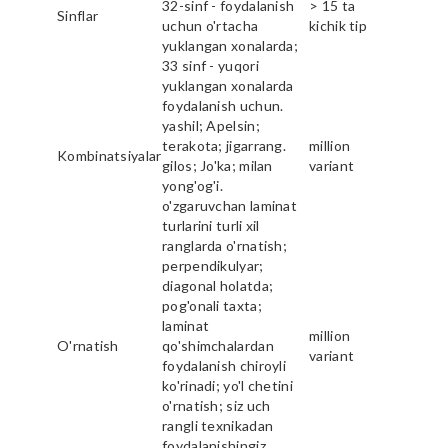
32-sinf - foydalanish
> 15 ta
Sinflar
uchun o'rtacha
kichik tip
yuklangan xonalarda;
33 sinf - yuqori
yuklangan xonalarda
foydalanish uchun.
yashil; Apelsin;
terakota; jigarrang.
million
Kombinatsiyalar
gilos; Jo'ka; milan
variant
yong'og'i.
o'zgaruvchan laminat
turlarini turli xil
ranglarda o'rnatish;
perpendikulyar;
diagonal holatda;
pog'onali taxta;
laminat
million
O'rnatish
qo'shimchalardan
variant
foydalanish chiroyli
ko'rinadi; yo'l chetini
o'rnatish; siz uch
rangli texnikadan
foydalanishingiz