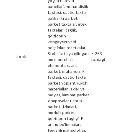
yog'och devor
panellari, muhandislik
taxtasi, qattiq taxta,
balıksırtı parket,
parket taxtalar, etek
taxtalari, taglik,
qo'ziqorin
kengaytiruvchi
bo'g'inlar, rozetkalar,
Stabilizatsiya qilingan
> 253
Look
mox, burchak
turdagi
elementlari, art
parket, muhandislik
taxtasi, qattiq taxta,
parket yopishtiruvchi
materiallar, laklar va
moylar, laminat parket,
zinapoyalar uchun
parket tizimlari,
modulli parket,
qo'ziqorin tagligi, P
uning bo'linmalari,
tegishli mahsulotlar,