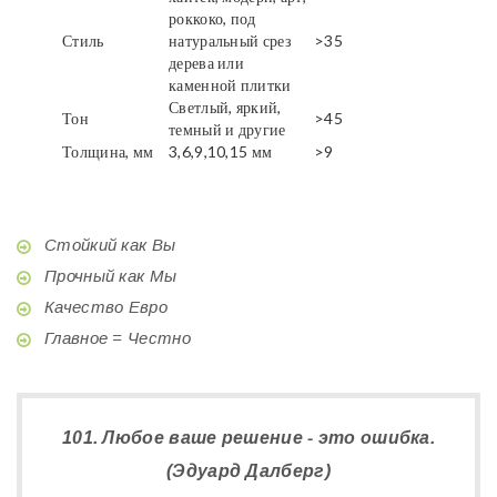
роккоко, под
Стиль
натуральный срез
>35
дерева или
каменной плитки
Светлый, яркий,
Тон
>45
темный и другие
Толщина, мм
3,6,9,10,15 мм
>9
Стойкий как Вы
Прочный как Мы
Качество Евро
Главное = Честно
101. Любое ваше решение - это ошибка.
(Эдуард Далберг)