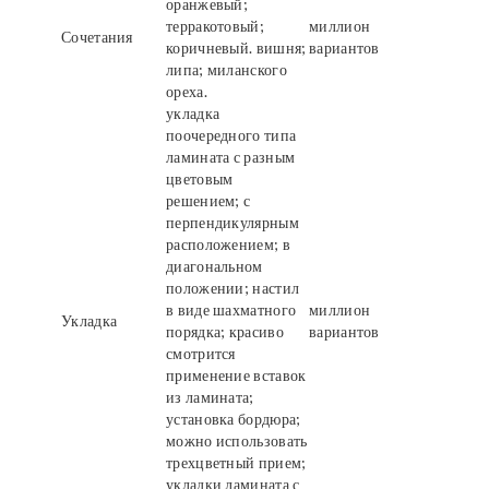
оранжевый;
терракотовый;
миллион
Сочетания
коричневый. вишня;
вариантов
липа; миланского
ореха.
укладка
поочередного типа
ламината с разным
цветовым
решением; с
перпендикулярным
расположением; в
диагональном
положении; настил
в виде шахматного
миллион
Укладка
порядка; красиво
вариантов
смотрится
применение вставок
из ламината;
установка бордюра;
можно использовать
трехцветный прием;
укладки ламината с