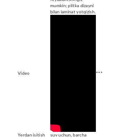
mumkin; plitka dizayni
bilan laminat yotqizish.
Video
***
Yerdan isitish
suv uchun, barcha