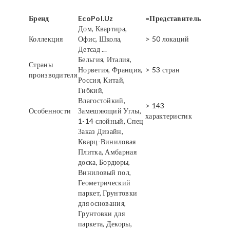
Бренд
EcoPol.Uz
=Представитель
Дом, Квартира,
Коллекция
Офис, Школа,
> 50 локаций
Детсад ...
Бельгия, Италия,
Страны
Норвегия, Франция,
> 53 стран
производителя
Россия, Китай,
Гибкий,
Влагостойкий,
> 143
Особенности
Замешяющий Углы,
характеристик
1-14 слойный, Спец
Заказ Дизайн,
Кварц-Виниловая
Плитка, Амбарная
доска, Бордюры,
Виниловый пол,
Геометрический
паркет, Грунтовки
для основания,
Грунтовки для
паркета, Декоры,