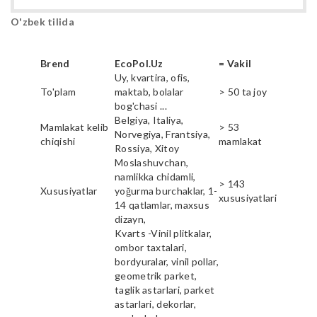
O'zbek tilida
Brend
EcoPol.Uz
= Vakil
Uy, kvartira, ofis,
To'plam
maktab, bolalar
> 50 ta joy
bog'chasi ...
Belgiya, Italiya,
Mamlakat kelib
> 53
Norvegiya, Frantsiya,
chiqishi
mamlakat
Rossiya, Xitoy
Moslashuvchan,
namlikka chidamli,
> 143
Xususiyatlar
yoğurma burchaklar, 1-
xususiyatlari
14 qatlamlar, maxsus
dizayn,
Kvarts -Vinil plitkalar,
ombor taxtalari,
bordyuralar, vinil pollar,
geometrik parket,
taglik astarlari, parket
astarlari, dekorlar,