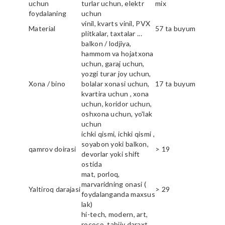
uchun
turlar uchun, elektr
mix
foydalaning
uchun
vinil, kvarts vinil, PVX
Material
57 ta buyum
plitkalar, taxtalar ...
balkon / lodjiya,
hammom va hojatxona
uchun, garaj uchun,
yozgi turar joy uchun,
Xona / bino
bolalar xonasi uchun,
17 ta buyum
kvartira uchun , xona
uchun, koridor uchun,
oshxona uchun, yo'lak
uchun
ichki qismi, ichki qismi ,
soyabon yoki balkon,
qamrov doirasi
> 19
devorlar yoki shift
ostida
mat, porloq,
marvaridning onasi (
Yaltiroq darajasi
> 29
foydalanganda maxsus
lak)
hi-tech, modern, art,
rococo, tabiiy daraxt