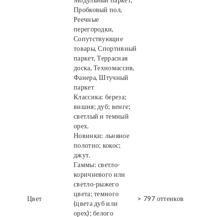
Пробковый пол,
Реечные
перегородки,
Сопутствующие
товары, Спортивный
паркет, Террасная
доска, Техномассив,
Фанера, Штучный
паркет
Классика: береза;
вишня; дуб; венге;
светлый и темный
орех.
Новинки: льняное
полотно; кокос;
джут.
Гаммы: светло-
коричневого или
светло-рыжего
цвета; темного
Цвет
> 797 оттенков
(цвета дуб или
орех); белого