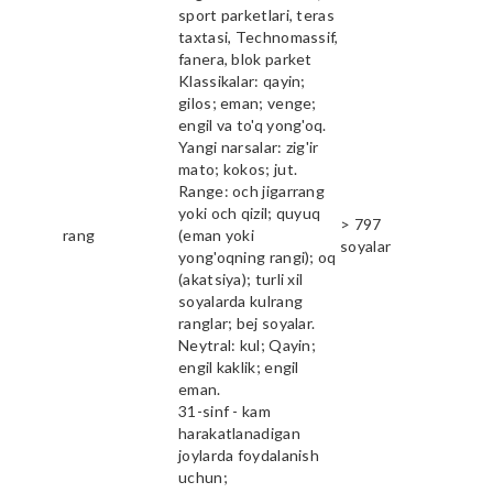
sport parketlari, teras
taxtasi, Technomassif,
fanera, blok parket
Klassikalar: qayin;
gilos; eman; venge;
engil va to'q yong'oq.
Yangi narsalar: zig'ir
mato; kokos; jut.
Range: och jigarrang
yoki och qizil; quyuq
> 797
rang
(eman yoki
soyalar
yong'oqning rangi); oq
(akatsiya); turli xil
soyalarda kulrang
ranglar; bej soyalar.
Neytral: kul; Qayin;
engil kaklik; engil
eman.
31-sinf - kam
harakatlanadigan
joylarda foydalanish
uchun;