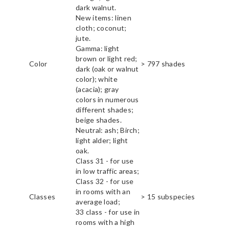
dark walnut.
New items: linen
cloth; coconut;
jute.
Gamma: light
brown or light red;
Color
> 797 shades
dark (oak or walnut
color); white
(acacia); gray
colors in numerous
different shades;
beige shades.
Neutral: ash; Birch;
light alder; light
oak.
Class 31 - for use
in low traffic areas;
Class 32 - for use
in rooms with an
Classes
> 15 subspecies
average load;
33 class - for use in
rooms with a high