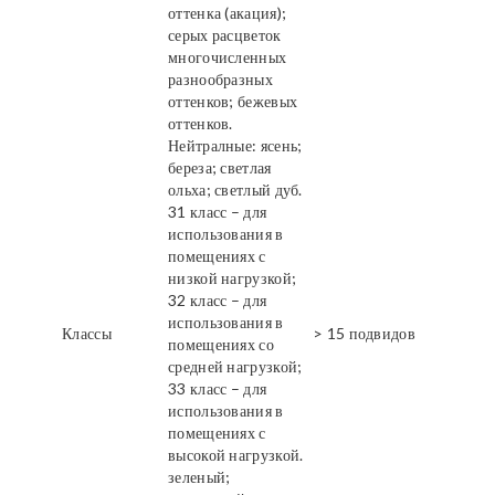
оттенка (акация);
серых расцветок
многочисленных
разнообразных
оттенков; бежевых
оттенков.
Нейтралные: ясень;
береза; светлая
ольха; светлый дуб.
31 класс – для
использования в
помещениях с
низкой нагрузкой;
32 класс – для
использования в
Классы
> 15 подвидов
помещениях со
средней нагрузкой;
33 класс – для
использования в
помещениях с
высокой нагрузкой.
зеленый;