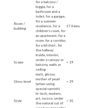
for a balcony /
loggia, for a
bathroom and a
toilet, for a garage,
for a summer
Room /
residence, for a
17 items
building
children's room, for
an apartment, for a
room, for a corridor,
for a kitchen , for
the hallway
inside, interior,
under a canopy or
Scope
> 19
balcony, walls or
ceiling
matt, glossy,
mother of pearl
Gloss level
> 29
(when using
special varnish)
hi-tech, modern,
art, rococo, under
Style
> 35
the natural cut of
wood or stone tiles