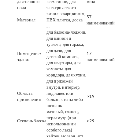
для теплого
всех типов, для
микс
пола
электрического
винил, кварцвинил,
57
Материал
ПВХ плитка, доска
наименований
...
для балкона/лоджии,
для ванной и
туалета, для гаража,
для дачи, для
Помещение/
17
детской комнаты,
здание
наименований
для квартиры, для
комнаты, для
коридора, для кухни,
для прихожей
внутри, интерьер,
Область
под навес или
>19
применения
балкон, стены либо
потолок
матовый, гланец,
перламутр (при
Степень блеска
>29
использовании
особого лака)
хайтек, модерн, арт,