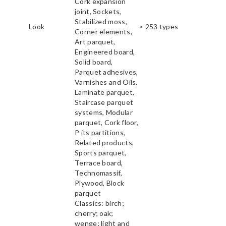
Cork expansion
joint, Sockets,
Stabilized moss,
Look
> 253 types
Corner elements,
Art parquet,
Engineered board,
Solid board,
Parquet adhesives,
Varnishes and Oils,
Laminate parquet,
Staircase parquet
systems, Modular
parquet, Cork floor,
P its partitions,
Related products,
Sports parquet,
Terrace board,
Technomassif,
Plywood, Block
parquet
Classics: birch;
cherry; oak;
wenge; light and