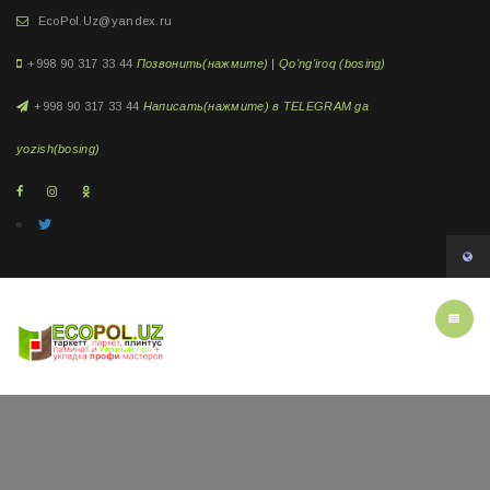
EcoPol.Uz@yandex.ru
+998 90 317 33 44
Позвонить(нажмите) | Qo'ng'iroq (bosing)
+998 90 317 33 44
Написать(нажмите) в TELEGRAM ga
yozish(bosing)