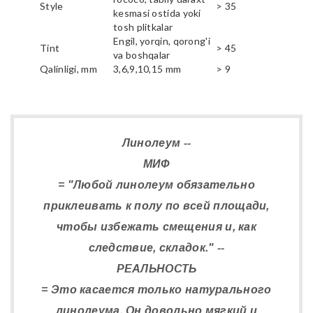
Style
> 35
kesmasi ostida yoki
tosh plitkalar
Engil, yorqin, qorong'i
Tint
> 45
va boshqalar
Qalinligi, mm
3,6,9,10,15 mm
> 9
Линолеум --
МИФ
= "Любой линолеум обязательно
приклеивать к полу по всей площади,
чтобы избежать смещения и, как
следствие, складок." --
РЕАЛЬНОСТЬ
= Это касается только натурального
линолеума. Он довольно мягкий и