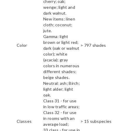
cherry; oak;
wenge; light and
dark walnut.
New items: linen
cloth; coconut;
jute.
Gamma: light
brown or light red;
Color
> 797 shades
dark (oak or walnut
color); white
(acacia); gray
colors in numerous
different shades;
beige shades.
Neutral: ash; Birch;
light alder; light
oak.
Class 31 - for use
in low traffic areas;
Class 32 - for use
in rooms with an
Classes
> 15 subspecies
average load;
33 class - for use in