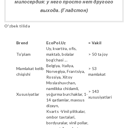
милосердия: у него просто нет другого
выхода. (Гладстон)
O'zbek tilida
Brend
EcoPol.Uz
= Vakil
Uy, kvartira, ofis,
To'plam
maktab, bolalar
> 50 ta joy
bog'chasi ...
Belgiya, Italiya,
Mamlakat kelib
> 53
Norvegiya, Frantsiya,
chiqishi
mamlakat
Rossiya, Xitoy
Moslashuvchan,
namlikka chidamli,
> 143
Xususiyatlar
yoğurma burchaklar, 1-
xususiyatlari
14 qatlamlar, maxsus
dizayn,
Kvarts -Vinil plitkalar,
ombor taxtalari,
bordyuralar, vinil pollar,