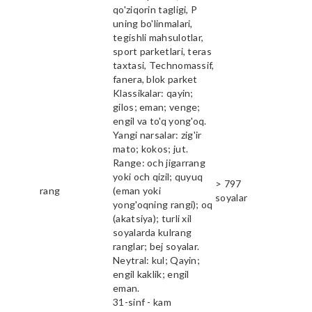
qo'ziqorin tagligi, P
uning bo'linmalari,
tegishli mahsulotlar,
sport parketlari, teras
taxtasi, Technomassif,
fanera, blok parket
Klassikalar: qayin;
gilos; eman; venge;
engil va to'q yong'oq.
Yangi narsalar: zig'ir
mato; kokos; jut.
Range: och jigarrang
yoki och qizil; quyuq
> 797
rang
(eman yoki
soyalar
yong'oqning rangi); oq
(akatsiya); turli xil
soyalarda kulrang
ranglar; bej soyalar.
Neytral: kul; Qayin;
engil kaklik; engil
eman.
31-sinf - kam