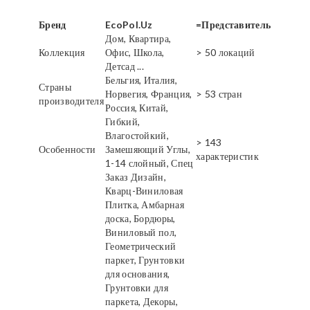
Бренд
EcoPol.Uz
=Представитель
Дом, Квартира,
Коллекция
Офис, Школа,
> 50 локаций
Детсад ...
Бельгия, Италия,
Страны
Норвегия, Франция,
> 53 стран
производителя
Россия, Китай,
Гибкий,
Влагостойкий,
> 143
Особенности
Замешяющий Углы,
характеристик
1-14 слойный, Спец
Заказ Дизайн,
Кварц-Виниловая
Плитка, Амбарная
доска, Бордюры,
Виниловый пол,
Геометрический
паркет, Грунтовки
для основания,
Грунтовки для
паркета, Декоры,