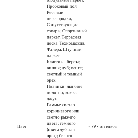
Пробковый пол,
Реечные
перегородки,
Сопутствующие
товары, Спортивный
паркет, Террасная
доска, Техномассив,
Фанера, Штучный
паркет
Классика: береза;
вишня; дуб; венге;
светлый и темный
орех.
Новинки: льняное
полотно; кокос;
джут.
Гаммы: светло-
коричневого или
светло-рыжего
цвета; темного
Цвет
> 797 оттенков
(цвета дуб или
орех); белого