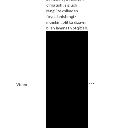
o'rnatish; siz uch
rangli texnikadan
foydalanishingiz
mumkin; plitka dizayni
bilan laminat yotqizish.
Video
***