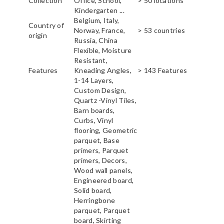
Collection
Office, School,
> 50 locations
Kindergarten ...
Belgium, Italy,
Country of
Norway, France,
> 53 countries
origin
Russia, China
Flexible, Moisture
Resistant,
Features
Kneading Angles,
> 143 Features
1-14 Layers,
Custom Design,
Quartz -Vinyl Tiles,
Barn boards,
Curbs, Vinyl
flooring, Geometric
parquet, Base
primers, Parquet
primers, Decors,
Wood wall panels,
Engineered board,
Solid board,
Herringbone
parquet, Parquet
board, Skirting