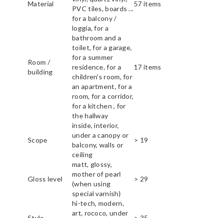
Material
57 items
PVC tiles, boards ...
for a balcony /
loggia, for a
bathroom and a
toilet, for a garage,
for a summer
Room /
residence, for a
17 items
building
children's room, for
an apartment, for a
room, for a corridor,
for a kitchen , for
the hallway
inside, interior,
under a canopy or
Scope
> 19
balcony, walls or
ceiling
matt, glossy,
mother of pearl
Gloss level
> 29
(when using
special varnish)
hi-tech, modern,
art, rococo, under
Style
> 35