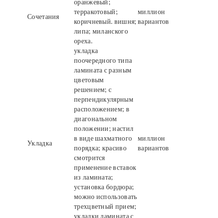
оранжевый;
терракотовый;
миллион
Сочетания
коричневый. вишня;
вариантов
липа; миланского
ореха.
укладка
поочередного типа
ламината с разным
цветовым
решением; с
перпендикулярным
расположением; в
диагональном
положении; настил
в виде шахматного
миллион
Укладка
порядка; красиво
вариантов
смотрится
применение вставок
из ламината;
установка бордюра;
можно использовать
трехцветный прием;
укладки ламината с