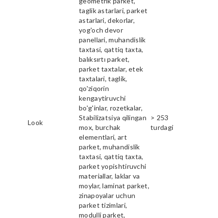
geometrik parket,
taglik astarlari, parket
astarlari, dekorlar,
yog'och devor
panellari, muhandislik
taxtasi, qattiq taxta,
balıksırtı parket,
parket taxtalar, etek
taxtalari, taglik,
qo'ziqorin
kengaytiruvchi
bo'g'inlar, rozetkalar,
Stabilizatsiya qilingan
> 253
Look
mox, burchak
turdagi
elementlari, art
parket, muhandislik
taxtasi, qattiq taxta,
parket yopishtiruvchi
materiallar, laklar va
moylar, laminat parket,
zinapoyalar uchun
parket tizimlari,
modulli parket,