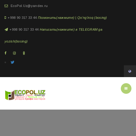
EcoPol.Uz@yandex.ru
+998 90 317 33 44
Позвонить(нажмите) | Qo'ng'iroq (bosing)
+998 90 317 33 44
Написать(нажмите) в TELEGRAM ga
yozish(bosing)