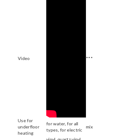
Video
***
Use for
for water, for all
underfloor
mix
types, for electric
heating
vinyl, quartz vinyl,