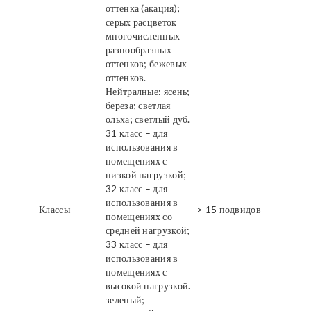
оттенка (акация);
серых расцветок
многочисленных
разнообразных
оттенков; бежевых
оттенков.
Нейтралные: ясень;
береза; светлая
ольха; светлый дуб.
31 класс – для
использования в
помещениях с
низкой нагрузкой;
32 класс – для
использования в
Классы
> 15 подвидов
помещениях со
средней нагрузкой;
33 класс – для
использования в
помещениях с
высокой нагрузкой.
зеленый;