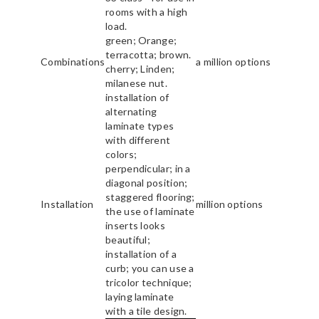
rooms with a high
load.
green; Orange;
terracotta; brown.
Combinations
a million options
cherry; Linden;
milanese nut.
installation of
alternating
laminate types
with different
colors;
perpendicular; in a
diagonal position;
staggered flooring;
Installation
million options
the use of laminate
inserts looks
beautiful;
installation of a
curb; you can use a
tricolor technique;
laying laminate
with a tile design.