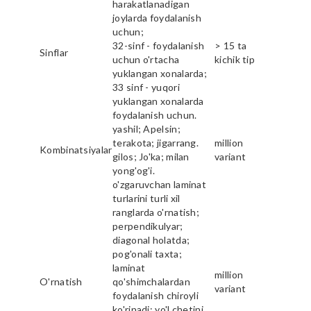
harakatlanadigan
joylarda foydalanish
uchun;
32-sinf - foydalanish
> 15 ta
Sinflar
uchun o'rtacha
kichik tip
yuklangan xonalarda;
33 sinf - yuqori
yuklangan xonalarda
foydalanish uchun.
yashil; Apelsin;
terakota; jigarrang.
million
Kombinatsiyalar
gilos; Jo'ka; milan
variant
yong'og'i.
o'zgaruvchan laminat
turlarini turli xil
ranglarda o'rnatish;
perpendikulyar;
diagonal holatda;
pog'onali taxta;
laminat
million
O'rnatish
qo'shimchalardan
variant
foydalanish chiroyli
ko'rinadi; yo'l chetini