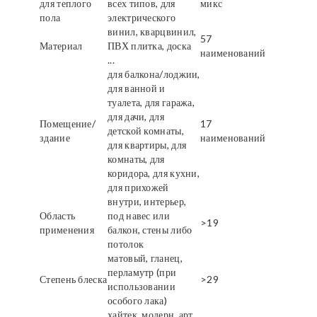
для теплого
всех типов, для
микс
пола
электрического
винил, кварцвинил,
57
Материал
ПВХ плитка, доска
наименований
...
для балкона/лоджии,
для ванной и
туалета, для гаража,
для дачи, для
Помещение/
17
детской комнаты,
здание
наименований
для квартиры, для
комнаты, для
коридора, для кухни,
для прихожей
внутри, интерьер,
Область
под навес или
>19
применения
балкон, стены либо
потолок
матовый, гланец,
перламутр (при
Степень блеска
>29
использовании
особого лака)
хайтек, модерн, арт,