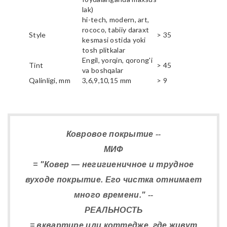
lak)
hi-tech, modern, art,
rococo, tabiiy daraxt
Style
> 35
kesmasi ostida yoki
tosh plitkalar
Engil, yorqin, qorong'i
Tint
> 45
va boshqalar
Qalinligi, mm
3,6,9,10,15 mm
> 9
Ковровое покрытие --
МИФ
= "Ковер — негигиеничное и трудное
вуходе покрытие. Его чистка отнимает
много времени." --
РЕАЛЬНОСТЬ
= вквартире или коттедже, где живут