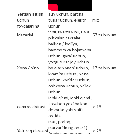
Yerdan isitish
suv uchun, barcha
uchun
turlar uchun, elektr
mix
foydalaning
uchun
vinil, kvarts vinil, PVX
Material
57 ta buyum
plitkalar, taxtalar ...
balkon / lodjiya,
hammom va hojatxona
uchun, garaj uchun,
yozgi turar joy uchun,
Xona / bino
bolalar xonasi uchun,
17 ta buyum
kvartira uchun , xona
uchun, koridor uchun,
oshxona uchun, yo'lak
uchun
ichki qismi, ichki qismi ,
soyabon yoki balkon,
qamrov doirasi
> 19
devorlar yoki shift
ostida
mat, porloq,
marvaridning onasi (
Yaltiroq darajasi
> 29
foydalanganda maxsus