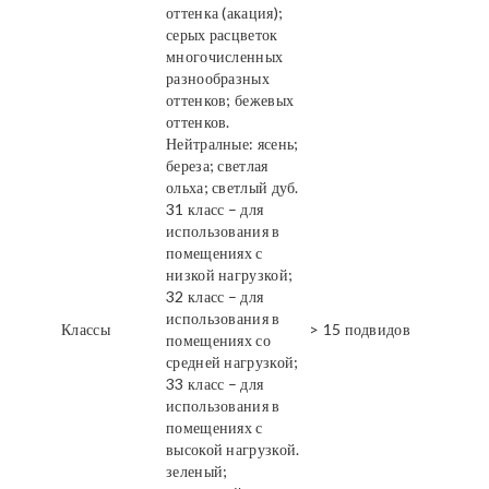
оттенка (акация);
серых расцветок
многочисленных
разнообразных
оттенков; бежевых
оттенков.
Нейтралные: ясень;
береза; светлая
ольха; светлый дуб.
31 класс – для
использования в
помещениях с
низкой нагрузкой;
32 класс – для
использования в
Классы
> 15 подвидов
помещениях со
средней нагрузкой;
33 класс – для
использования в
помещениях с
высокой нагрузкой.
зеленый;