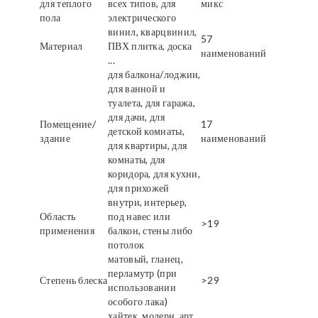
для теплого
всех типов, для
микс
пола
электрического
винил, кварцвинил,
57
Материал
ПВХ плитка, доска
наименований
...
для балкона/лоджии,
для ванной и
туалета, для гаража,
для дачи, для
Помещение/
17
детской комнаты,
здание
наименований
для квартиры, для
комнаты, для
коридора, для кухни,
для прихожей
внутри, интерьер,
Область
под навес или
>19
применения
балкон, стены либо
потолок
матовый, гланец,
перламутр (при
Степень блеска
>29
использовании
особого лака)
хайтек, модерн, арт,