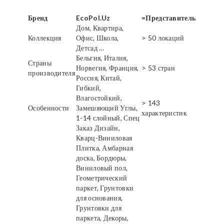
Бренд
EcoPol.Uz
=Представитель
Дом, Квартира,
Коллекция
Офис, Школа,
> 50 локаций
Детсад ...
Бельгия, Италия,
Страны
Норвегия, Франция,
> 53 стран
производителя
Россия, Китай,
Гибкий,
Влагостойкий,
> 143
Особенности
Замешяющий Углы,
характеристик
1-14 слойный, Спец
Заказ Дизайн,
Кварц-Виниловая
Плитка, Амбарная
доска, Бордюры,
Виниловый пол,
Геометрический
паркет, Грунтовки
для основания,
Грунтовки для
паркета, Декоры,