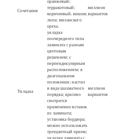
оранжевый;
терракотовый;
миллион
Сочетания
коричневый. вишня;
вариантов
липа; миланского
ореха.
укладка
поочередного типа
ламината с разным
цветовым
решением; с
перпендикулярным
расположением; в
диагональном
положении; настил
в виде шахматного
миллион
Укладка
порядка; красиво
вариантов
смотрится
применение вставок
из ламината;
установка бордюра;
можно использовать
трехцветный прием;
укладки ламината с