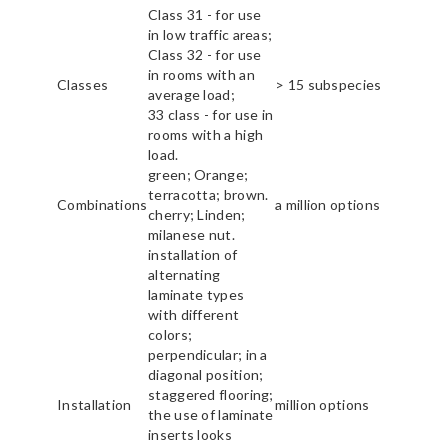
Class 31 - for use
in low traffic areas;
Class 32 - for use
in rooms with an
Classes
> 15 subspecies
average load;
33 class - for use in
rooms with a high
load.
green; Orange;
terracotta; brown.
Combinations
a million options
cherry; Linden;
milanese nut.
installation of
alternating
laminate types
with different
colors;
perpendicular; in a
diagonal position;
staggered flooring;
Installation
million options
the use of laminate
inserts looks