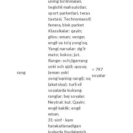
uning bo'linmalari,
tegishli mahsulotlar,
sport parketlari, teras
taxtasi, Technomassif,
fanera, blok parket
Klassikalar: qayin;
gilos; eman; venge;
engil va to'q yong'oq.
Yangi narsalar: zig'ir
mato; kokos; jut.
Range: och jigarrang
yoki och qizil; quyuq
> 797
rang
(eman yoki
soyalar
yong'oqning rangi); oq
(akatsiya); turli xil
soyalarda kulrang
ranglar; bej soyalar.
Neytral: kul; Qayin;
engil kaklik; engil
eman.
31-sinf - kam
harakatlanadigan
joylarda foydalanish