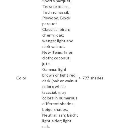
Sports parquet,
Terrace board,
Technomassif,
Plywood, Block
parquet
Classics: birch;
cherry; oak;
wenge; light and
dark walnut.
New items: linen
cloth; coconut;
jute.
Gamma: light
brown or light red;
Color
> 797 shades
dark (oak or walnut
color); white
(acacia); gray
colors in numerous
different shades;
beige shades.
Neutral: ash; Birch;
light alder; light
oak.