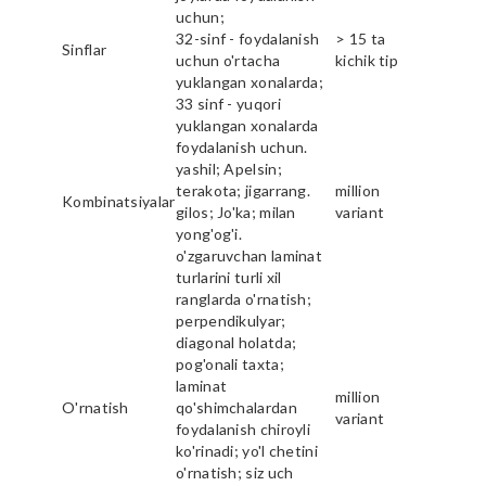
uchun;
32-sinf - foydalanish
> 15 ta
Sinflar
uchun o'rtacha
kichik tip
yuklangan xonalarda;
33 sinf - yuqori
yuklangan xonalarda
foydalanish uchun.
yashil; Apelsin;
terakota; jigarrang.
million
Kombinatsiyalar
gilos; Jo'ka; milan
variant
yong'og'i.
o'zgaruvchan laminat
turlarini turli xil
ranglarda o'rnatish;
perpendikulyar;
diagonal holatda;
pog'onali taxta;
laminat
million
O'rnatish
qo'shimchalardan
variant
foydalanish chiroyli
ko'rinadi; yo'l chetini
o'rnatish; siz uch