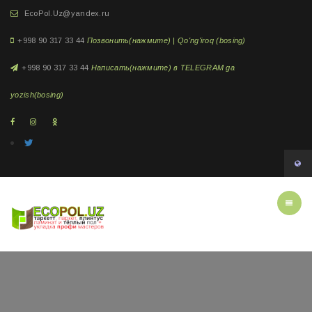
EcoPol.Uz@yandex.ru
+998 90 317 33 44
Позвонить(нажмите) | Qo'ng'iroq (bosing)
+998 90 317 33 44
Написать(нажмите) в TELEGRAM ga
yozish(bosing)