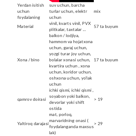
Yerdan isitish
suv uchun, barcha
uchun
turlar uchun, elektr
mix
foydalaning
uchun
vinil, kvarts vinil, PVX
Material
57 ta buyum
plitkalar, taxtalar ...
balkon / lodjiya,
hammom va hojatxona
uchun, garaj uchun,
yozgi turar joy uchun,
Xona / bino
bolalar xonasi uchun,
17 ta buyum
kvartira uchun , xona
uchun, koridor uchun,
oshxona uchun, yo'lak
uchun
ichki qismi, ichki qismi ,
soyabon yoki balkon,
qamrov doirasi
> 19
devorlar yoki shift
ostida
mat, porloq,
marvaridning onasi (
Yaltiroq darajasi
> 29
foydalanganda maxsus
lak)