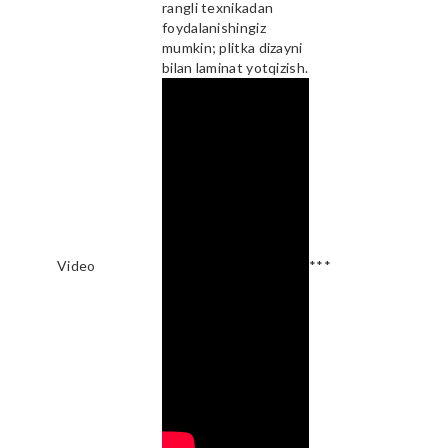
rangli texnikadan
foydalanishingiz
mumkin; plitka dizayni
bilan laminat yotqizish.
Video
***