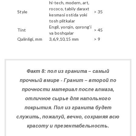
hi-tech, modern, art,
rococo, tabiiy daraxt
Style
> 35
kesmasi ostida yoki
tosh plitkalar
Engil, yorqin, qorong'i
Tint
> 45
va boshqalar
Qalinligi, mm
3,6,9,10,15 mm
> 9
Факт 8: пол из гранита – самый
прочный вмире - Гранит – второй по
прочности материал после алмаза,
отличное сырье для напольного
покрытия. Пол из гранита будет
служить, пожалуй, вечно, сохраняя всю
красоту и презентабельность.