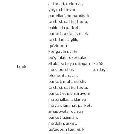
astarlari, dekorlar,
yog'och devor
panellari, muhandislik
taxtasi, qattiq taxta,
balıksırtı parket,
parket taxtalar, etek
taxtalari, taglik,
qo'ziqorin
kengaytiruvchi
bo'g'inlar, rozetkalar,
Stabilizatsiya qilingan
> 253
Look
mox, burchak
turdagi
elementlari, art
parket, muhandislik
taxtasi, qattiq taxta,
parket yopishtiruvchi
materiallar, laklar va
moylar, laminat parket,
zinapoyalar uchun
parket tizimlari,
modulli parket,
qo'ziqorin tagligi, P