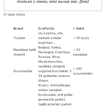
только с теми, кто выше нас. (Бек)
O'zbek tilida
Brend
EcoPol.Uz
= Vakil
Uy, kvartira, ofis,
To'plam
maktab, bolalar
> 50 ta joy
bog'chasi ...
Belgiya, Italiya,
Mamlakat kelib
> 53
Norvegiya, Frantsiya,
chiqishi
mamlakat
Rossiya, Xitoy
Moslashuvchan,
namlikka chidamli,
> 143
Xususiyatlar
yoğurma burchaklar, 1-
xususiyatlari
14 qatlamlar, maxsus
dizayn,
Kvarts -Vinil plitkalar,
ombor taxtalari,
bordyuralar, vinil pollar,
geometrik parket,
taglik astarlari, parket