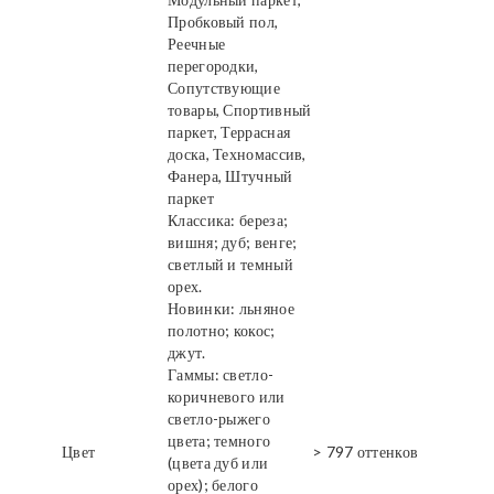
Пробковый пол,
Реечные
перегородки,
Сопутствующие
товары, Спортивный
паркет, Террасная
доска, Техномассив,
Фанера, Штучный
паркет
Классика: береза;
вишня; дуб; венге;
светлый и темный
орех.
Новинки: льняное
полотно; кокос;
джут.
Гаммы: светло-
коричневого или
светло-рыжего
цвета; темного
Цвет
> 797 оттенков
(цвета дуб или
орех); белого