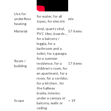
Use for
for water, for all
underfloor
mix
types, for electric
heating
vinyl, quartz vinyl,
Material
57 items
PVC tiles, boards ...
for a balcony /
loggia, for a
bathroom and a
toilet, for a garage,
for a summer
Room /
residence, for a
17 items
building
children's room, for
an apartment, for a
room, for a corridor,
for a kitchen , for
the hallway
inside, interior,
under a canopy or
Scope
> 19
balcony, walls or
ceiling