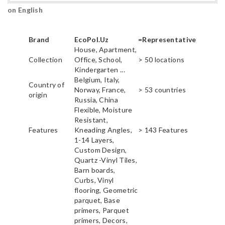
on English
Brand
EcoPol.Uz
=Representative
House, Apartment,
Collection
Office, School,
> 50 locations
Kindergarten ...
Belgium, Italy,
Country of
Norway, France,
> 53 countries
origin
Russia, China
Flexible, Moisture
Resistant,
Features
Kneading Angles,
> 143 Features
1-14 Layers,
Custom Design,
Quartz -Vinyl Tiles,
Barn boards,
Curbs, Vinyl
flooring, Geometric
parquet, Base
primers, Parquet
primers, Decors,