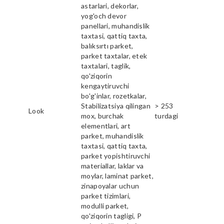
astarlari, dekorlar,
yog'och devor
panellari, muhandislik
taxtasi, qattiq taxta,
balıksırtı parket,
parket taxtalar, etek
taxtalari, taglik,
qo'ziqorin
kengaytiruvchi
bo'g'inlar, rozetkalar,
Stabilizatsiya qilingan
> 253
Look
mox, burchak
turdagi
elementlari, art
parket, muhandislik
taxtasi, qattiq taxta,
parket yopishtiruvchi
materiallar, laklar va
moylar, laminat parket,
zinapoyalar uchun
parket tizimlari,
modulli parket,
qo'ziqorin tagligi, P