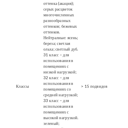
оттенка (акация);
серых расцветок
многочисленных
разнообразных
оттенков; бежевых
оттенков.
Нейтралные: ясень;
береза; светлая
ольха; светлый дуб.
31 класс – для
использования в
помещениях с
низкой нагрузкой;
32 класс – для
использования в
Классы
> 15 подвидов
помещениях со
средней нагрузкой;
33 класс – для
использования в
помещениях с
высокой нагрузкой.
зеленый;