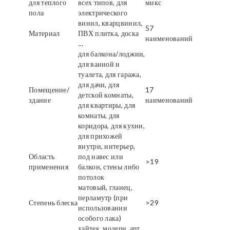
для теплого
всех типов, для
микс
пола
электрического
винил, кварцвинил,
57
Материал
ПВХ плитка, доска
наименований
...
для балкона/лоджии,
для ванной и
туалета, для гаража,
для дачи, для
Помещение/
17
детской комнаты,
здание
наименований
для квартиры, для
комнаты, для
коридора, для кухни,
для прихожей
внутри, интерьер,
Область
под навес или
>19
применения
балкон, стены либо
потолок
матовый, гланец,
перламутр (при
Степень блеска
>29
использовании
особого лака)
хайтек, модерн, арт,