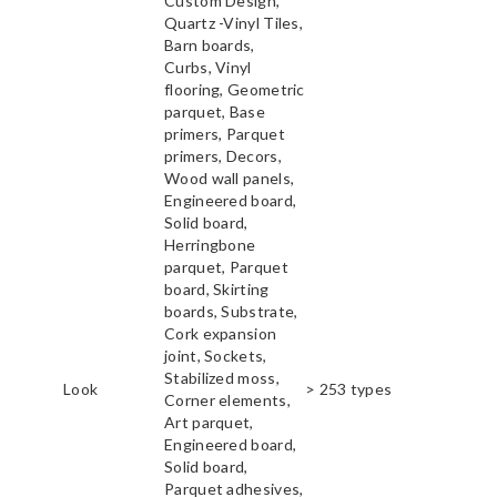
Custom Design,
Quartz -Vinyl Tiles,
Barn boards,
Curbs, Vinyl
flooring, Geometric
parquet, Base
primers, Parquet
primers, Decors,
Wood wall panels,
Engineered board,
Solid board,
Herringbone
parquet, Parquet
board, Skirting
boards, Substrate,
Cork expansion
joint, Sockets,
Stabilized moss,
Look
> 253 types
Corner elements,
Art parquet,
Engineered board,
Solid board,
Parquet adhesives,