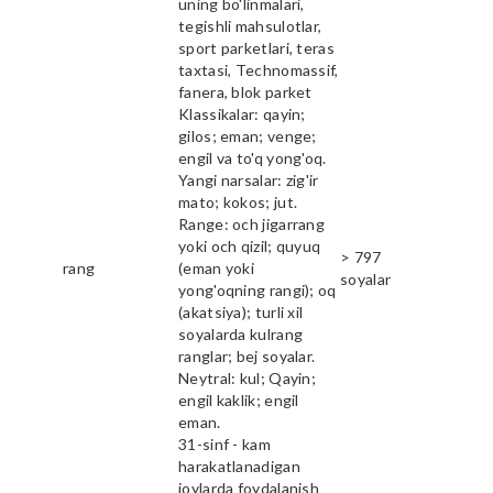
uning bo'linmalari,
tegishli mahsulotlar,
sport parketlari, teras
taxtasi, Technomassif,
fanera, blok parket
Klassikalar: qayin;
gilos; eman; venge;
engil va to'q yong'oq.
Yangi narsalar: zig'ir
mato; kokos; jut.
Range: och jigarrang
yoki och qizil; quyuq
> 797
rang
(eman yoki
soyalar
yong'oqning rangi); oq
(akatsiya); turli xil
soyalarda kulrang
ranglar; bej soyalar.
Neytral: kul; Qayin;
engil kaklik; engil
eman.
31-sinf - kam
harakatlanadigan
joylarda foydalanish