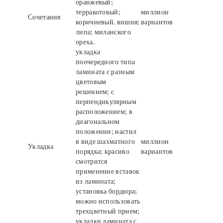
оранжевый;
терракотовый;
миллион
Сочетания
коричневый. вишня;
вариантов
липа; миланского
ореха.
укладка
поочередного типа
ламината с разным
цветовым
решением; с
перпендикулярным
расположением; в
диагональном
положении; настил
в виде шахматного
миллион
Укладка
порядка; красиво
вариантов
смотрится
применение вставок
из ламината;
установка бордюра;
можно использовать
трехцветный прием;
укладки ламината с