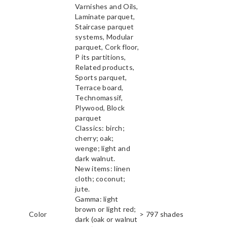
Varnishes and Oils,
Laminate parquet,
Staircase parquet
systems, Modular
parquet, Cork floor,
P its partitions,
Related products,
Sports parquet,
Terrace board,
Technomassif,
Plywood, Block
parquet
Classics: birch;
cherry; oak;
wenge; light and
dark walnut.
New items: linen
cloth; coconut;
jute.
Gamma: light
brown or light red;
Color
> 797 shades
dark (oak or walnut