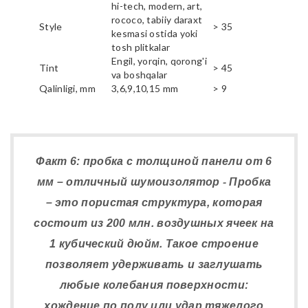
hi-tech, modern, art,
rococo, tabiiy daraxt
Style
> 35
kesmasi ostida yoki
tosh plitkalar
Engil, yorqin, qorong'i
Tint
> 45
va boshqalar
Qalinligi, mm
3,6,9,10,15 mm
> 9
Факт 6: пробка с толщиной панели от 6
мм – отличный шумоизолятор - Пробка
– это пористая структура, которая
состоит из 200 млн. воздушных ячеек на
1 кубический дюйм. Такое строение
позволяет удерживать и заглушать
любые колебания поверхности:
хождение по полу или удар тяжелого