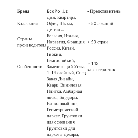
Бренд
EcoPol.Uz
=Представитель
Дом, Квартира,
Коллекция
Офис, Школа,
> 50 локаций
Детсад ...
Бельгия, Италия,
Страны
Норвегия, Франция,
> 53 стран
производителя
Россия, Китай,
Гибкий,
Влагостойкий,
> 143
Особенности
Замешяющий Углы,
характеристик
1-14 слойный, Спец
Заказ Дизайн,
Кварц-Виниловая
Плитка, Амбарная
доска, Бордюры,
Виниловый пол,
Геометрический
паркет, Грунтовки
для основания,
Грунтовки для
паркета, Декоры,