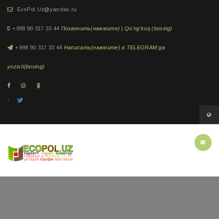
EcoPol.Uz@yandex.ru
+998 90 317 33 44
Позвонить(нажмите) | Qo'ng'iroq (bosing)
+998 90 317 33 44
Написать(нажмите) в TELEGRAM ga
yozish(bosing)