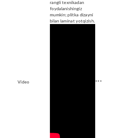
rangli texnikadan
foydalanishingiz
mumkin; plitka dizayni
bilan laminat yotqizish.
Video
***