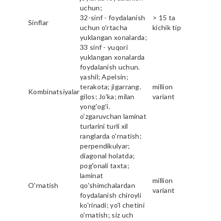
uchun;
32-sinf - foydalanish
> 15 ta
Sinflar
uchun o'rtacha
kichik tip
yuklangan xonalarda;
33 sinf - yuqori
yuklangan xonalarda
foydalanish uchun.
yashil; Apelsin;
terakota; jigarrang.
million
Kombinatsiyalar
gilos; Jo'ka; milan
variant
yong'og'i.
o'zgaruvchan laminat
turlarini turli xil
ranglarda o'rnatish;
perpendikulyar;
diagonal holatda;
pog'onali taxta;
laminat
million
O'rnatish
qo'shimchalardan
variant
foydalanish chiroyli
ko'rinadi; yo'l chetini
o'rnatish; siz uch