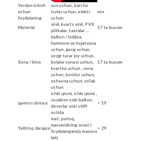
Yerdan isitish
suv uchun, barcha
uchun
turlar uchun, elektr
mix
foydalaning
uchun
vinil, kvarts vinil, PVX
Material
57 ta buyum
plitkalar, taxtalar ...
balkon / lodjiya,
hammom va hojatxona
uchun, garaj uchun,
yozgi turar joy uchun,
Xona / bino
bolalar xonasi uchun,
17 ta buyum
kvartira uchun , xona
uchun, koridor uchun,
oshxona uchun, yo'lak
uchun
ichki qismi, ichki qismi ,
soyabon yoki balkon,
qamrov doirasi
> 19
devorlar yoki shift
ostida
mat, porloq,
marvaridning onasi (
Yaltiroq darajasi
> 29
foydalanganda maxsus
lak)