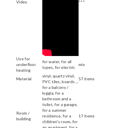
Video
***
Use for
for water, for all
underfloor
mix
types, for electric
heating
vinyl, quartz vinyl,
Material
57 items
PVC tiles, boards ...
for a balcony /
loggia, for a
bathroom and a
toilet, for a garage,
for a summer
Room /
residence, for a
17 items
building
children's room, for
an apartment, for a