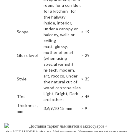
room, for a corridor,
for a kitchen , for
the hallway
inside, interior,
under a canopy or
Scope
> 19
balcony, walls or
ceiling
matt, glossy,
mother of pearl
Gloss level
> 29
(when using
special varnish)
hi-tech, modern,
art, rococo, under
Style
> 35
the natural cut of
wood or stone tiles
Light, Bright, Dark
Tint
> 45
and others
Thickness,
3,6,9,10,15 mm
> 9
mm