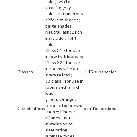
color); white
(acacia); gray
colors in numerous
different shades;
beige shades.
Neutral: ash; Birch;
light alder; light
oak.
Class 31 - for use
in low traffic areas;
Class 32 - for use
in rooms with an
Classes
> 15 subspecies
average load;
33 class - for use in
rooms with a high
load.
green; Orange;
terracotta; brown.
Combinations
a million options
cherry; Linden;
milanese nut.
installation of
alternating
laminate types