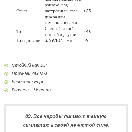
роккоко, под
Стиль
натуральный срез
>35
дерева или
каменной плитки
Светлый, яркий,
Тон
>45
темный и другие
Толщина, мм
3,6,9,10,15 мм
>9
Стойкий как Вы
Прочный как Мы
Качество Евро
Главное = Честно
89. Все народы питают тайную
симпатию к своей нечистой силе.