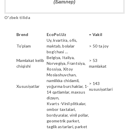
(Батлер)
O'zbek tilida
Brend
EcoPol.Uz
= Vakil
Uy, kvartira, ofis,
To'plam
maktab, bolalar
> 50 ta joy
bog'chasi ...
Belgiya, Italiya,
Mamlakat kelib
> 53
Norvegiya, Frantsiya,
chiqishi
mamlakat
Rossiya, Xitoy
Moslashuvchan,
namlikka chidamli,
> 143
Xususiyatlar
yoğurma burchaklar, 1-
xususiyatlari
14 qatlamlar, maxsus
dizayn,
Kvarts -Vinil plitkalar,
ombor taxtalari,
bordyuralar, vinil pollar,
geometrik parket,
taglik astarlari, parket