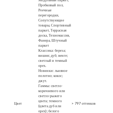
Пробковый пол,
Реечные
перегородки,
Сопутствующие
товары, Спортивный
паркет, Террасная
доска, Техномассив,
Фанера, Штучный
паркет
Классика: береза;
вишня; дуб; венге;
светлый и темный
орех.
Новинки: льняное
полотно; кокос;
джут.
Гаммы: светло-
коричневого или
светло-рыжего
цвета; темного
Цвет
> 797 оттенков
(цвета дуб или
орех); белого