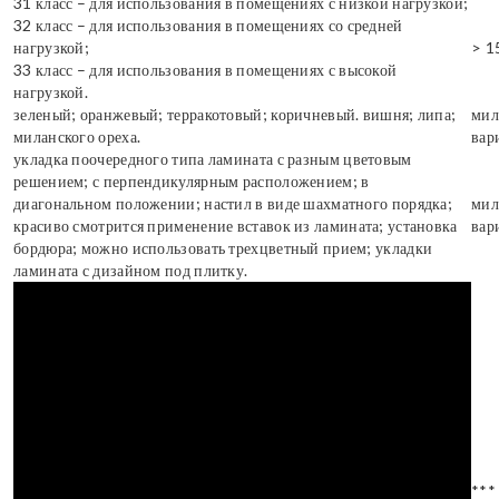
31 класс – для использования в помещениях с низкой нагрузкой;
32 класс – для использования в помещениях со средней
нагрузкой;
> 1
33 класс – для использования в помещениях с высокой
нагрузкой.
зеленый; оранжевый; терракотовый; коричневый. вишня; липа;
мил
миланского ореха.
вар
укладка поочередного типа ламината с разным цветовым
решением; с перпендикулярным расположением; в
диагональном положении; настил в виде шахматного порядка;
мил
красиво смотрится применение вставок из ламината; установка
вар
бордюра; можно использовать трехцветный прием; укладки
ламината с дизайном под плитку.
***