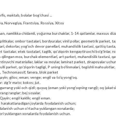
ofis, maktab, bolalar bog'chasi ...
iya, Norvegiya, Frantsiya, Rossiya, Xitoy
n, namlikka chidamli, yoğurma burchaklar, 1-14 qatlamlar, maxsus diz
plitkalar, ombor taxtalari, bordyuralar, vinil pollar, geometrik parket, tag
ari, dekorlar, yog'och devor panellari, muhandislik taxtasi, qattiq taxta, 
t taxtalar, etek taxtalari, taglik, qo'ziqorin kengaytiruvchi bo'g'inlar, ro
a qilingan mox, burchak elementlari, art parket, muhandislik taxtasi, qa
tiruvchi materiallar, laklar va moylar, laminat parket, zinapoyalar uchu
ulli parket, qo'ziqorin tagligi, P uning bo'linmalari, tegishli mahsulotlar,
i, Technomassif, fanera, blok parket
qayin; gilos; eman; venge; engil va to'q yong'oq.
r: zig'ir mato; kokos; jut.
garrang yoki och qizil; quyuq (eman yoki yong'oqning rangi); oq (akatsiya
rang ranglar; bej soyalar.
 Qayin; engil kaklik; engil eman.
m harakatlanadigan joylarda foydalanish uchun;
ydalanish uchun o'rtacha yuklangan xonalarda;
qori yuklangan xonalarda foydalanish uchun.