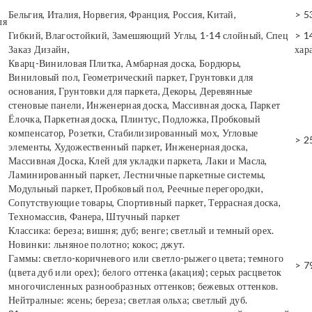
Бельгия, Италия, Норвегия, Франция, Россия, Китай,
> 5
ля
Гибкий, Влагостойкий, Замешяющий Углы, 1-14 слойный, Спец
> 1
Заказ Дизайн,
хар
Кварц-Виниловая Плитка, Амбарная доска, Бордюры,
Виниловый пол, Геометрический паркет, Грунтовки для
основания, Грунтовки для паркета, Декоры, Деревянные
стеновые панели, Инженерная доска, Массивная доска, Паркет
Ёлочка, Паркетная доска, Плинтус, Подложка, Пробковый
компенсатор, Розетки, Стабилизированный мох, Угловые
> 2
элементы, Художественный паркет, Инженерная доска,
Массивная Доска, Клей для укладки паркета, Лаки и Масла,
Ламинированный паркет, Лестничные паркетные системы,
Модульный паркет, Пробковый пол, Реечные перегородки,
Сопутствующие товары, Спортивный паркет, Террасная доска,
Техномассив, Фанера, Штучный паркет
Классика: береза; вишня; дуб; венге; светлый и темный орех.
Новинки: льняное полотно; кокос; джут.
Гаммы: светло-коричневого или светло-рыжего цвета; темного
> 7
(цвета дуб или орех); белого оттенка (акация); серых расцветок
многочисленных разнообразных оттенков; бежевых оттенков.
Нейтралные: ясень; береза; светлая ольха; светлый дуб.