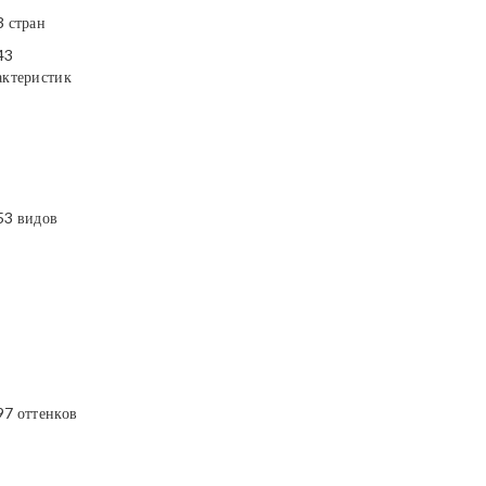
3 стран
43
актеристик
53 видов
97 оттенков