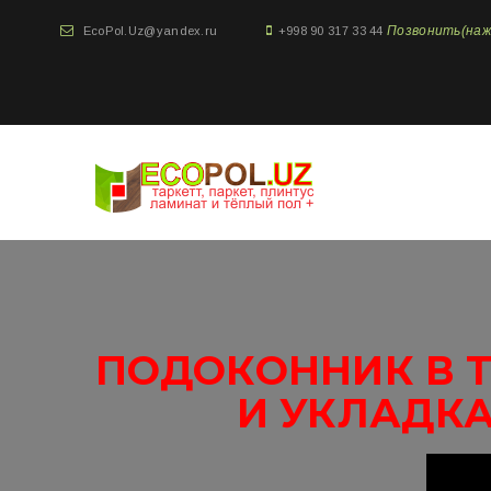
Позвонить(нажми
EcoPol.Uz@yandex.ru
+998 90 317 33 44
ПОДОКОННИК В Т
И УКЛАДКА