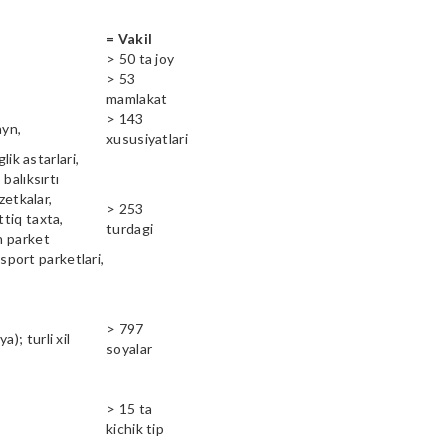
= Vakil
> 50 ta joy
> 53
mamlakat
> 143
ayn,
xususiyatlari
lik astarlari,
balıksırtı
zetkalar,
> 253
ttiq taxta,
turdagi
n parket
 sport parketlari,
> 797
); turli xil
soyalar
> 15 ta
kichik tip