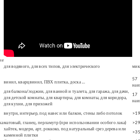
ие
для водяного, для всех типов, для электрического
мик
57
винил, кварцвинил, ПВХ плитка, доска ...
наи
для балкона/лоджии, для ванной и туалета, для гаража, для дачи,
17
для детской комнаты, для квартиры, для комнаты, для коридора,
наи
для кухни, для прихожей
внутри, интерьер, под навес или балкон, стены либо потолок
>1
ка
матовый, гланец, перламутр (при использовании особого лака)
>2
хайтек, модерн, арт, роккоко, под натуральный срез дерева или
>3
каменной плитки