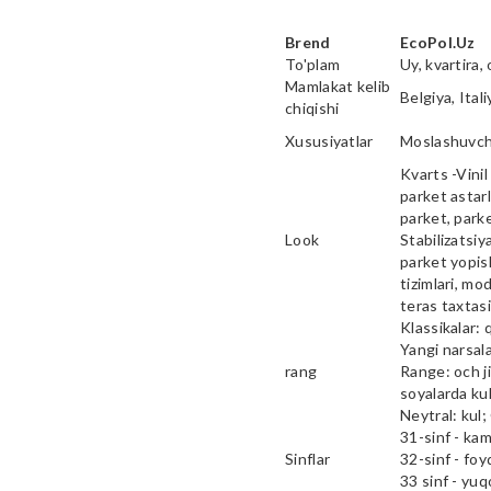
Brend
EcoPol.Uz
To'plam
Uy, kvartira, 
Mamlakat kelib
Belgiya, Ital
chiqishi
Xususiyatlar
Moslashuvcha
Kvarts -Vinil 
parket astarl
parket, parke
Look
Stabilizatsiy
parket yopish
tizimlari, mod
teras taxtas
Klassikalar: 
Yangi narsala
rang
Range: och ji
soyalarda kul
Neytral: kul;
31-sinf - ka
Sinflar
32-sinf - fo
33 sinf - yu