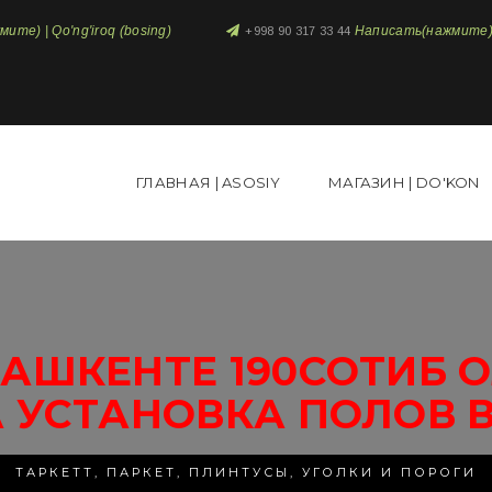
те) | Qo'ng'iroq (bosing)
Написать(нажмите) 
+998 90 317 33 44
ГЛАВНАЯ | ASOSIY
МАГАЗИН | DO'KON
АШКЕНТЕ 190СОТИБ 
 УСТАНОВКА ПОЛОВ 
ТАРКЕТТ, ПАРКЕТ, ПЛИНТУСЫ, УГОЛКИ И ПОРОГИ