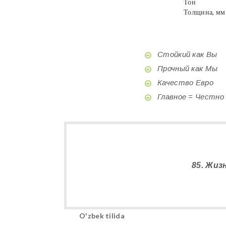
Тон
Толщина, мм
Стойкий как Вы
Прочный как Мы
Качество Евро
Главное = Честно
85. Жиз
O'zbek tilida