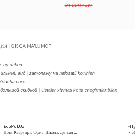
69 000 sum
ИЯ | QISQA MA'LUMOT
i: uy uchun
ьный вид | zamonaviy va nafosatli ko'rinish
'rtacha narx
ольшой скидкой | Ustalar xizmati kotta chegirmlar bilan
EcoPol.Uz
=Пр
Дом, Квартира, Офис, Школа, Детсад ...
> 5