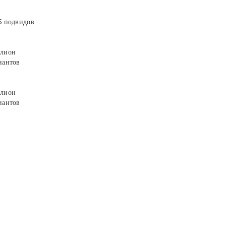
5 подвидов
лион
иантов
лион
иантов