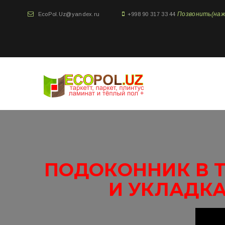
Позвонить(нажми
EcoPol.Uz@yandex.ru
+998 90 317 33 44
ПОДОКОННИК В Т
И УКЛАДКА