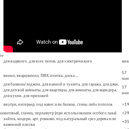
ие
для водяного, для всех типов, для электрического
мик
57
винил, кварцвинил, ПВХ плитка, доска ...
наи
для балкона/лоджии, для ванной и туалета, для гаража, для дачи,
17
для детской комнаты, для квартиры, для комнаты, для коридора,
наи
для кухни, для прихожей
внутри, интерьер, под навес или балкон, стены либо потолок
>1
ка
матовый, гланец, перламутр (при использовании особого лака)
>2
хайтек, модерн, арт, роккоко, под натуральный срез дерева или
>3
каменной плитки