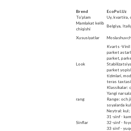
Brend
EcoPol.Uz
To'plam
Uy, kvartira, 
Mamlakat kelib
Belgiya, Ital
chiqishi
Xususiyatlar
Moslashuvcha
Kvarts -Vinil 
parket astarl
parket, parke
Look
Stabilizatsiy
parket yopish
tizimlari, mod
teras taxtas
Klassikalar: 
Yangi narsala
rang
Range: och ji
soyalarda kul
Neytral: kul;
31-sinf - ka
Sinflar
32-sinf - fo
33 sinf - yu