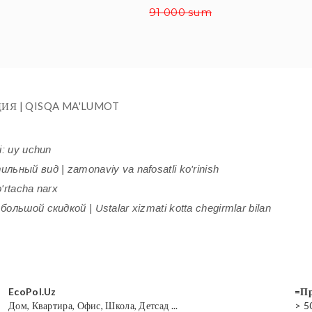
91 000 sum
ИЯ | QISQA MA'LUMOT
i: uy uchun
ьный вид | zamonaviy va nafosatli ko'rinish
'rtacha narx
ольшой скидкой | Ustalar xizmati kotta chegirmlar bilan
EcoPol.Uz
=Пр
Дом, Квартира, Офис, Школа, Детсад ...
> 5