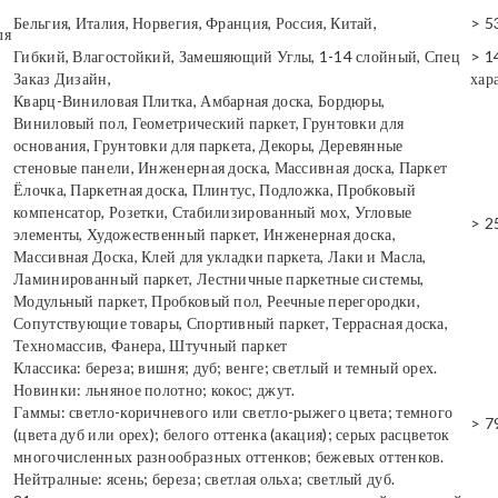
Бельгия, Италия, Норвегия, Франция, Россия, Китай,
> 5
ля
Гибкий, Влагостойкий, Замешяющий Углы, 1-14 слойный, Спец
> 1
Заказ Дизайн,
хар
Кварц-Виниловая Плитка, Амбарная доска, Бордюры,
Виниловый пол, Геометрический паркет, Грунтовки для
основания, Грунтовки для паркета, Декоры, Деревянные
стеновые панели, Инженерная доска, Массивная доска, Паркет
Ёлочка, Паркетная доска, Плинтус, Подложка, Пробковый
компенсатор, Розетки, Стабилизированный мох, Угловые
> 2
элементы, Художественный паркет, Инженерная доска,
Массивная Доска, Клей для укладки паркета, Лаки и Масла,
Ламинированный паркет, Лестничные паркетные системы,
Модульный паркет, Пробковый пол, Реечные перегородки,
Сопутствующие товары, Спортивный паркет, Террасная доска,
Техномассив, Фанера, Штучный паркет
Классика: береза; вишня; дуб; венге; светлый и темный орех.
Новинки: льняное полотно; кокос; джут.
Гаммы: светло-коричневого или светло-рыжего цвета; темного
> 7
(цвета дуб или орех); белого оттенка (акация); серых расцветок
многочисленных разнообразных оттенков; бежевых оттенков.
Нейтралные: ясень; береза; светлая ольха; светлый дуб.