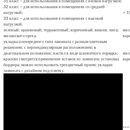
31 класс – для использования в помещениях с низкой нагрузкой;
32 класс – для использования в помещениях со средней
нагрузкой;
> 1
33 класс – для использования в помещениях с высокой
нагрузкой.
зеленый; оранжевый; терракотовый; коричневый. вишня; липа;
мил
миланского ореха.
вар
укладка поочередного типа ламината с разным цветовым
решением; с перпендикулярным расположением; в
диагональном положении; настил в виде шахматного порядка;
мил
красиво смотрится применение вставок из ламината; установка
вар
бордюра; можно использовать трехцветный прием; укладки
ламината с дизайном под плитку.
***