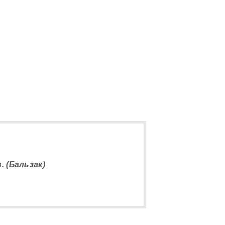
5
 (Бальзак)