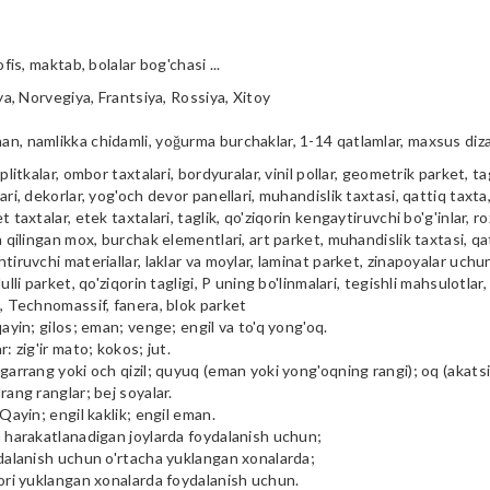
ofis, maktab, bolalar bog'chasi ...
iya, Norvegiya, Frantsiya, Rossiya, Xitoy
n, namlikka chidamli, yoğurma burchaklar, 1-14 qatlamlar, maxsus diz
plitkalar, ombor taxtalari, bordyuralar, vinil pollar, geometrik parket, tag
ari, dekorlar, yog'och devor panellari, muhandislik taxtasi, qattiq taxta, 
t taxtalar, etek taxtalari, taglik, qo'ziqorin kengaytiruvchi bo'g'inlar, ro
a qilingan mox, burchak elementlari, art parket, muhandislik taxtasi, qa
tiruvchi materiallar, laklar va moylar, laminat parket, zinapoyalar uchu
ulli parket, qo'ziqorin tagligi, P uning bo'linmalari, tegishli mahsulotlar,
i, Technomassif, fanera, blok parket
qayin; gilos; eman; venge; engil va to'q yong'oq.
r: zig'ir mato; kokos; jut.
garrang yoki och qizil; quyuq (eman yoki yong'oqning rangi); oq (akatsiya
rang ranglar; bej soyalar.
 Qayin; engil kaklik; engil eman.
m harakatlanadigan joylarda foydalanish uchun;
ydalanish uchun o'rtacha yuklangan xonalarda;
qori yuklangan xonalarda foydalanish uchun.