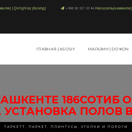
те) | Qo'ng'iroq (bosing)
Написать(нажмите) 
+998 90 317 33 44
ГЛАВНАЯ | ASOSIY
МАГАЗИН | DO'KON
АШКЕНТЕ 186СОТИБ 
 УСТАНОВКА ПОЛОВ 
ТАРКЕТТ, ПАРКЕТ, ПЛИНТУСЫ, УГОЛКИ И ПОРОГИ