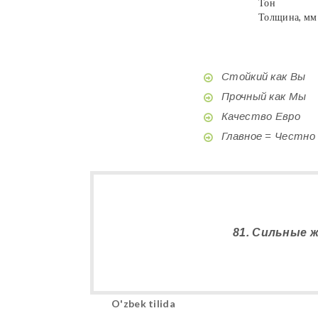
Тон
Толщина, мм
Стойкий как Вы
Прочный как Мы
Качество Евро
Главное = Честно
81. Сильные 
O'zbek tilida