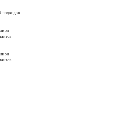
5 подвидов
лион
иантов
лион
иантов