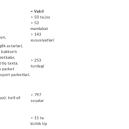
= Vakil
> 50 ta joy
> 53
mamlakat
> 143
ayn,
xususiyatlari
lik astarlari,
balıksırtı
zetkalar,
> 253
ttiq taxta,
turdagi
n parket
 sport parketlari,
> 797
); turli xil
soyalar
> 15 ta
kichik tip