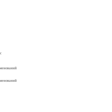
с
менований
менований
9
9
5