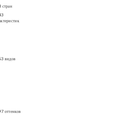
3 стран
43
актеристик
53 видов
97 оттенков