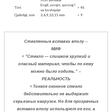
Engil, yorqin, qorong'i
Tint
> 45
va boshqalar
Qalinligi, mm
3,6,9,10,15 mm
> 9
Стеклянные вставки вполу --
МИФ
= "Стекло — слишком хрупкий и
опасный материал, чтобы по нему
можно было ходить." --
РЕАЛЬНОСТЬ
= Тонкое оконное стекло
действительно не выдержит
серьезных нагрузок. Но для прозрачных
вставок вполу используют не его, а