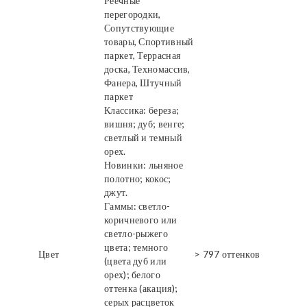
Реечные
перегородки,
Сопутствующие
товары, Спортивный
паркет, Террасная
доска, Техномассив,
Фанера, Штучный
паркет
Классика: береза;
вишня; дуб; венге;
светлый и темный
орех.
Новинки: льняное
полотно; кокос;
джут.
Гаммы: светло-
коричневого или
светло-рыжего
цвета; темного
Цвет
> 797 оттенков
(цвета дуб или
орех); белого
оттенка (акация);
серых расцветок