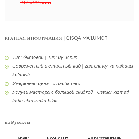
102 000 sum
КРАТКАЯ ИНФОРМАЦИЯ | QISQA MA'LUMOT
Тип: бытовой | Turi: uy uchun
Современный и стильный вид | zamonaviy va nafosatli
ko'rinish
Умеренная цена | o'rtacha narx
Услуги мастера с большой скидкой | Ustalar xizmati
kotta chegirmlar bilan
на Русском
Бренд
EcoPol.Uz
=Представитель