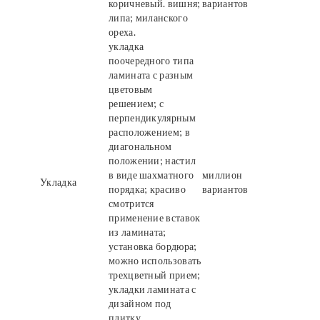
коричневый. вишня;
вариантов
липа; миланского
ореха.
укладка
поочередного типа
ламината с разным
цветовым
решением; с
перпендикулярным
расположением; в
диагональном
положении; настил
в виде шахматного
миллион
Укладка
порядка; красиво
вариантов
смотрится
применение вставок
из ламината;
установка бордюра;
можно использовать
трехцветный прием;
укладки ламината с
дизайном под
плитку.