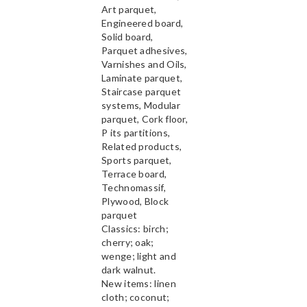
Art parquet,
Engineered board,
Solid board,
Parquet adhesives,
Varnishes and Oils,
Laminate parquet,
Staircase parquet
systems, Modular
parquet, Cork floor,
P its partitions,
Related products,
Sports parquet,
Terrace board,
Technomassif,
Plywood, Block
parquet
Classics: birch;
cherry; oak;
wenge; light and
dark walnut.
New items: linen
cloth; coconut;