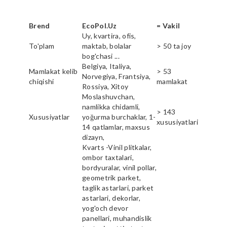
Brend
EcoPol.Uz
= Vakil
Uy, kvartira, ofis,
To'plam
maktab, bolalar
> 50 ta joy
bog'chasi ...
Belgiya, Italiya,
Mamlakat kelib
> 53
Norvegiya, Frantsiya,
chiqishi
mamlakat
Rossiya, Xitoy
Moslashuvchan,
namlikka chidamli,
> 143
Xususiyatlar
yoğurma burchaklar, 1-
xususiyatlari
14 qatlamlar, maxsus
dizayn,
Kvarts -Vinil plitkalar,
ombor taxtalari,
bordyuralar, vinil pollar,
geometrik parket,
taglik astarlari, parket
astarlari, dekorlar,
yog'och devor
panellari, muhandislik