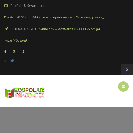
EcoPol.Uz@yandex.ru
+998 90 317 33 44
Позвонить(нажмите) | Qo'ng'iroq (bosing)
+998 90 317 33 44
Написать(нажмите) в TELEGRAM ga
yozish(bosing)