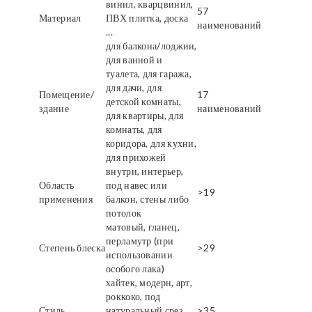
винил, кварцвинил,
57
Материал
ПВХ плитка, доска
наименований
...
для балкона/лоджии,
для ванной и
туалета, для гаража,
для дачи, для
Помещение/
17
детской комнаты,
здание
наименований
для квартиры, для
комнаты, для
коридора, для кухни,
для прихожей
внутри, интерьер,
Область
под навес или
>19
применения
балкон, стены либо
потолок
матовый, гланец,
перламутр (при
Степень блеска
>29
использовании
особого лака)
хайтек, модерн, арт,
роккоко, под
Стиль
натуральный срез
>35