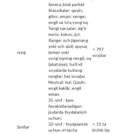
fanera, blok parket
Klassikalar: qayin;
gilos; eman; venge;
engil va to'q yong'oq.
Yangi narsalar: zig'ir
mato; kokos; jut.
Range: och jigarrang
yoki och qizil; quyuq
> 797
rang
(eman yoki
soyalar
yong'oqning rangi); oq
(akatsiya); turli xil
soyalarda kulrang
ranglar; bej soyalar.
Neytral: kul; Qayin;
engil kaklik; engil
eman.
31-sinf - kam
harakatlanadigan
joylarda foydalanish
uchun;
32-sinf - foydalanish
> 15 ta
Sinflar
uchun o'rtacha
kichik tip