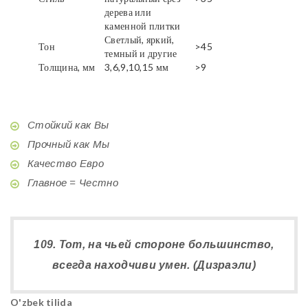
дерева или
каменной плитки
Светлый, яркий,
Тон
>45
темный и другие
Толщина, мм
3,6,9,10,15 мм
>9
Стойкий как Вы
Прочный как Мы
Качество Евро
Главное = Честно
109. Тот, на чьей стороне большинство,
всегда находчиви умен. (Дизраэли)
O'zbek tilida