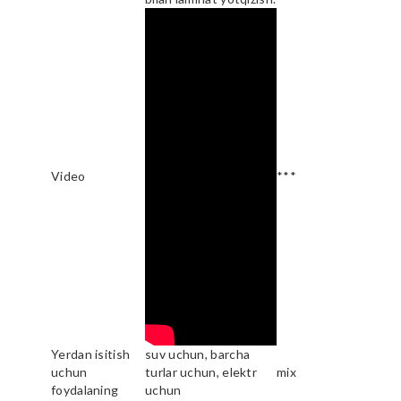
Video
***
Yerdan isitish
suv uchun, barcha
uchun
turlar uchun, elektr
mix
foydalaning
uchun