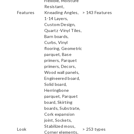
Flexible, Moisture
Resistant,
Features
Kneading Angles,
> 143 Features
1-14 Layers,
Custom Design,
Quartz -Vinyl Tiles,
Barn boards,
Curbs, Vinyl
flooring, Geometric
parquet, Base
primers, Parquet
primers, Decors,
Wood wall panels,
Engineered board,
Solid board,
Herringbone
parquet, Parquet
board, Skirting
boards, Substrate,
Cork expansion
joint, Sockets,
Stabilized moss,
Look
> 253 types
Corner elements,