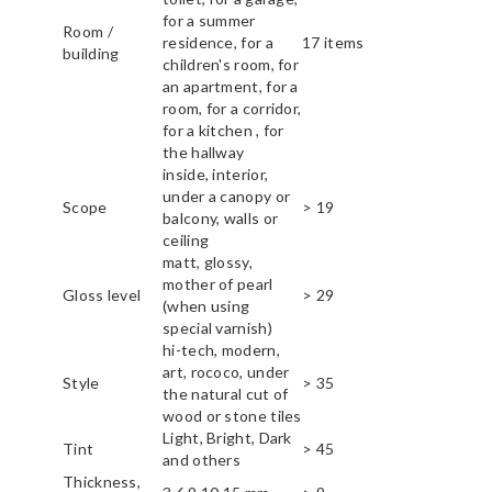
for a summer
Room /
residence, for a
17 items
building
children's room, for
an apartment, for a
room, for a corridor,
for a kitchen , for
the hallway
inside, interior,
under a canopy or
Scope
> 19
balcony, walls or
ceiling
matt, glossy,
mother of pearl
Gloss level
> 29
(when using
special varnish)
hi-tech, modern,
art, rococo, under
Style
> 35
the natural cut of
wood or stone tiles
Light, Bright, Dark
Tint
> 45
and others
Thickness,