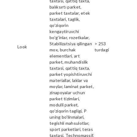
taxtasi, qattiq taxta,
balıksırtı parket,
parket taxtalar, etek
taxtalari, taglik,
qo'ziqorin
kengaytiruvchi
bo'g'inlar, rozetkalar,
Stabilizatsiya qilingan
> 253
Look
mox, burchak
turdagi
elementlari, art
parket, muhandislik
taxtasi, qattiq taxta,
parket yopishtiruvchi
materiallar, laklar va
moylar, laminat parket,
zinapoyalar uchun
parket tizimlari,
modulli parket,
qo'ziqorin tagligi, P
uning bo'linmalari,
tegishli mahsulotlar,
sport parketlari, teras
taxtasi, Technomassif,