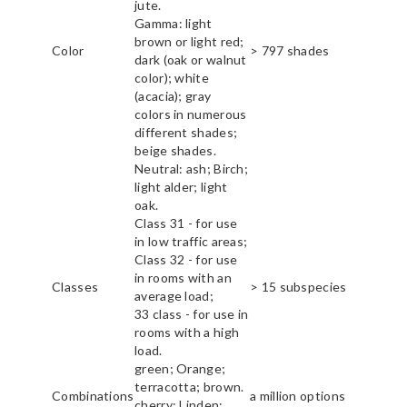
jute.
Gamma: light
brown or light red;
Color
> 797 shades
dark (oak or walnut
color); white
(acacia); gray
colors in numerous
different shades;
beige shades.
Neutral: ash; Birch;
light alder; light
oak.
Class 31 - for use
in low traffic areas;
Class 32 - for use
in rooms with an
Classes
> 15 subspecies
average load;
33 class - for use in
rooms with a high
load.
green; Orange;
terracotta; brown.
Combinations
a million options
cherry; Linden;