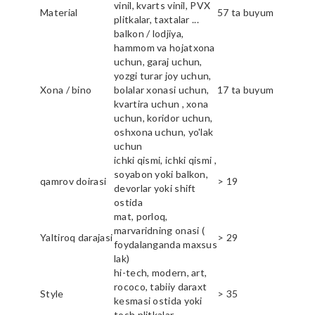
vinil, kvarts vinil, PVX
Material
57 ta buyum
plitkalar, taxtalar ...
balkon / lodjiya,
hammom va hojatxona
uchun, garaj uchun,
yozgi turar joy uchun,
Xona / bino
bolalar xonasi uchun,
17 ta buyum
kvartira uchun , xona
uchun, koridor uchun,
oshxona uchun, yo'lak
uchun
ichki qismi, ichki qismi ,
soyabon yoki balkon,
qamrov doirasi
> 19
devorlar yoki shift
ostida
mat, porloq,
marvaridning onasi (
Yaltiroq darajasi
> 29
foydalanganda maxsus
lak)
hi-tech, modern, art,
rococo, tabiiy daraxt
Style
> 35
kesmasi ostida yoki
tosh plitkalar