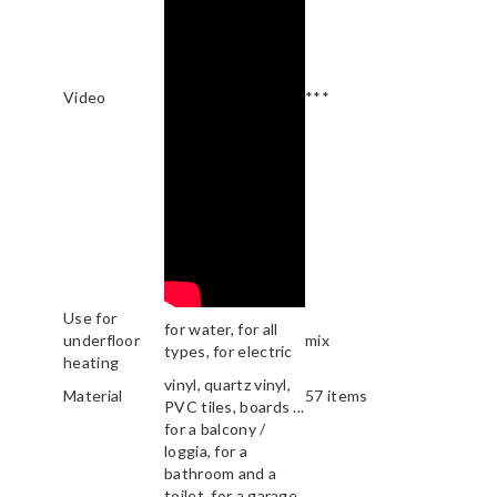
Video
***
Use for
for water, for all
underfloor
mix
types, for electric
heating
vinyl, quartz vinyl,
Material
57 items
PVC tiles, boards ...
for a balcony /
loggia, for a
bathroom and a
toilet, for a garage,