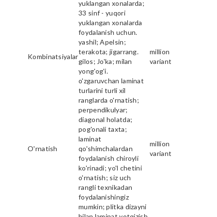
yuklangan xonalarda;
33 sinf - yuqori
yuklangan xonalarda
foydalanish uchun.
yashil; Apelsin;
terakota; jigarrang.
million
Kombinatsiyalar
gilos; Jo'ka; milan
variant
yong'og'i.
o'zgaruvchan laminat
turlarini turli xil
ranglarda o'rnatish;
perpendikulyar;
diagonal holatda;
pog'onali taxta;
laminat
million
O'rnatish
qo'shimchalardan
variant
foydalanish chiroyli
ko'rinadi; yo'l chetini
o'rnatish; siz uch
rangli texnikadan
foydalanishingiz
mumkin; plitka dizayni
bilan laminat yotqizish.