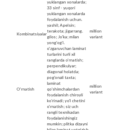
yuklangan xonalarda;
33 sinf - yuqori
yuklangan xonalarda
foydalanish uchun.
yashil; Apelsin;
terakota; jigarrang.
million
Kombinatsiyalar
gilos; Jo'ka; milan
variant
yong'og'i.
o'zgaruvchan laminat
turlarini turli xil
ranglarda o'rnatish;
perpendikulyar;
diagonal holatda;
pog'onali taxta;
laminat
million
O'rnatish
qo'shimchalardan
variant
foydalanish chiroyli
ko'rinadi; yo'l chetini
o'rnatish; siz uch
rangli texnikadan
foydalanishingiz
mumkin; plitka dizayni
bilan laminat yotqizish.