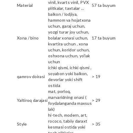
vinil, kvarts vinil, PVX
Material
57 ta buyum
plitkalar, taxtalar ...
balkon / lodjiya,
hammom va hojatxona
uchun, garaj uchun,
yozgi turar joy uchun,
Xona / bino
bolalar xonasi uchun,
17 ta buyum
kvartira uchun , xona
uchun, koridor uchun,
oshxona uchun, yo'lak
uchun
ichki qismi, ichki qismi ,
soyabon yoki balkon,
qamrov doirasi
> 19
devorlar yoki shift
ostida
mat, porloq,
marvaridning onasi (
Yaltiroq darajasi
> 29
foydalanganda maxsus
lak)
hi-tech, modern, art,
rococo, tabiiy daraxt
Style
> 35
kesmasi ostida yoki
tosh plitkalar