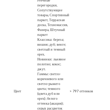
Реечные
перегородки,
Сопутствующие
товары, Спортивный
паркет, Террасная
доска, Техномассив,
Фанера, Штучный
паркет
Классика: береза;
вишня; дуб; венге;
светлый и темный
орех.
Новинки: льняное
полотно; кокос;
джут.
Гаммы: светло-
коричневого или
светло-рыжего
цвета; темного
Цвет
> 797 оттенков
(цвета дуб или
орех); белого
оттенка (акация);
серых расцветок