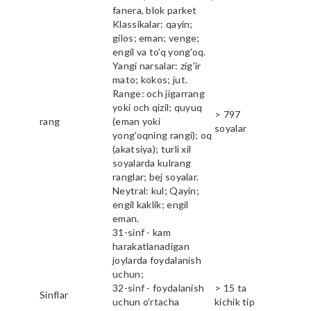
fanera, blok parket
Klassikalar: qayin;
gilos; eman; venge;
engil va to'q yong'oq.
Yangi narsalar: zig'ir
mato; kokos; jut.
Range: och jigarrang
yoki och qizil; quyuq
> 797
rang
(eman yoki
soyalar
yong'oqning rangi); oq
(akatsiya); turli xil
soyalarda kulrang
ranglar; bej soyalar.
Neytral: kul; Qayin;
engil kaklik; engil
eman.
31-sinf - kam
harakatlanadigan
joylarda foydalanish
uchun;
32-sinf - foydalanish
> 15 ta
Sinflar
uchun o'rtacha
kichik tip