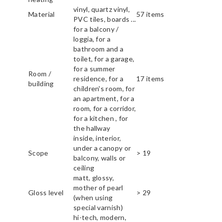
vinyl, quartz vinyl,
Material
57 items
PVC tiles, boards ...
for a balcony /
loggia, for a
bathroom and a
toilet, for a garage,
for a summer
Room /
residence, for a
17 items
building
children's room, for
an apartment, for a
room, for a corridor,
for a kitchen , for
the hallway
inside, interior,
under a canopy or
Scope
> 19
balcony, walls or
ceiling
matt, glossy,
mother of pearl
Gloss level
> 29
(when using
special varnish)
hi-tech, modern,