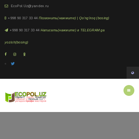
EcoPol.Uz@yandex.ru
+998 90 317 33 44
Позвонить(нажмите) | Qo'ng'iroq (bosing)
+998 90 317 33 44
Написать(нажмите) в TELEGRAM ga
yozish(bosing)