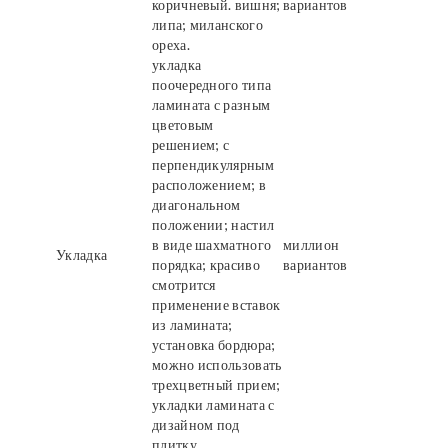
коричневый. вишня;
вариантов
липа; миланского
ореха.
укладка
поочередного типа
ламината с разным
цветовым
решением; с
перпендикулярным
расположением; в
диагональном
положении; настил
в виде шахматного
миллион
Укладка
порядка; красиво
вариантов
смотрится
применение вставок
из ламината;
установка бордюра;
можно использовать
трехцветный прием;
укладки ламината с
дизайном под
плитку.