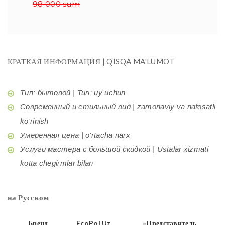
98 000 sum
КРАТКАЯ ИНФОРМАЦИЯ | QISQA MA'LUMOT
Тип: бытовой | Turi: uy uchun
Современный и стильный вид | zamonaviy va nafosatli
ko'rinish
Умеренная цена | o'rtacha narx
Услуги мастера с большой скидкой | Ustalar xizmati
kotta chegirmlar bilan
на Русском
Бренд
EcoPol.Uz
=Представитель