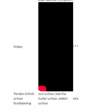
Video
***
Yerdan isitish
suv uchun, barcha
uchun
turlar uchun, elektr
mix
foydalaning
uchun