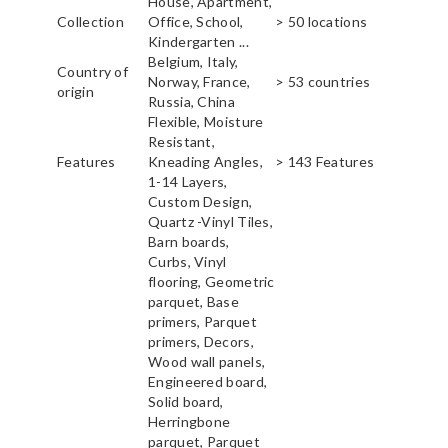
House, Apartment,
Collection
Office, School,
> 50 locations
Kindergarten ...
Belgium, Italy,
Country of
Norway, France,
> 53 countries
origin
Russia, China
Flexible, Moisture
Resistant,
Features
Kneading Angles,
> 143 Features
1-14 Layers,
Custom Design,
Quartz -Vinyl Tiles,
Barn boards,
Curbs, Vinyl
flooring, Geometric
parquet, Base
primers, Parquet
primers, Decors,
Wood wall panels,
Engineered board,
Solid board,
Herringbone
parquet, Parquet