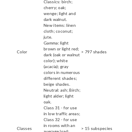
Classics: birch;
cherry; oak;
wenge; light and
dark walnut.
New items: linen
cloth; coconut;
jute.
Gamma: light
brown or light red;
Color
> 797 shades
dark (oak or walnut
color); white
(acacia); gray
colors in numerous
different shades;
beige shades.
Neutral: ash; Birch;
light alder; light
oak.
Class 31 - for use
in low traffic areas;
Class 32 - for use
in rooms with an
Classes
> 15 subspecies
average load;