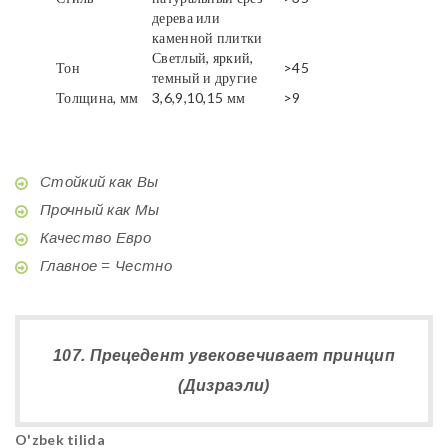
дерева или
каменной плитки
Светлый, яркий,
Тон
>45
темный и другие
Толщина, мм
3,6,9,10,15 мм
>9
Стойкий как Вы
Прочный как Мы
Качество Евро
Главное = Честно
107. Прецедент увековечивает принцип
(Дизраэли)
O'zbek tilida