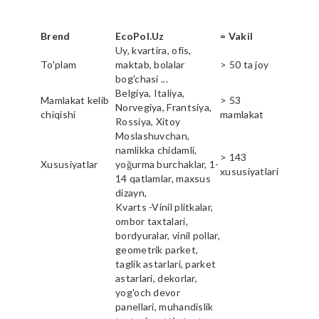
Brend
EcoPol.Uz
= Vakil
Uy, kvartira, ofis,
To'plam
maktab, bolalar
> 50 ta joy
bog'chasi ...
Belgiya, Italiya,
Mamlakat kelib
> 53
Norvegiya, Frantsiya,
chiqishi
mamlakat
Rossiya, Xitoy
Moslashuvchan,
namlikka chidamli,
> 143
Xususiyatlar
yoğurma burchaklar, 1-
xususiyatlari
14 qatlamlar, maxsus
dizayn,
Kvarts -Vinil plitkalar,
ombor taxtalari,
bordyuralar, vinil pollar,
geometrik parket,
taglik astarlari, parket
astarlari, dekorlar,
yog'och devor
panellari, muhandislik