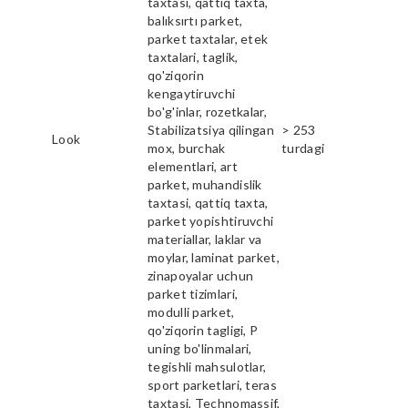
taxtasi, qattiq taxta,
balıksırtı parket,
parket taxtalar, etek
taxtalari, taglik,
qo'ziqorin
kengaytiruvchi
bo'g'inlar, rozetkalar,
Stabilizatsiya qilingan
> 253
Look
mox, burchak
turdagi
elementlari, art
parket, muhandislik
taxtasi, qattiq taxta,
parket yopishtiruvchi
materiallar, laklar va
moylar, laminat parket,
zinapoyalar uchun
parket tizimlari,
modulli parket,
qo'ziqorin tagligi, P
uning bo'linmalari,
tegishli mahsulotlar,
sport parketlari, teras
taxtasi, Technomassif,