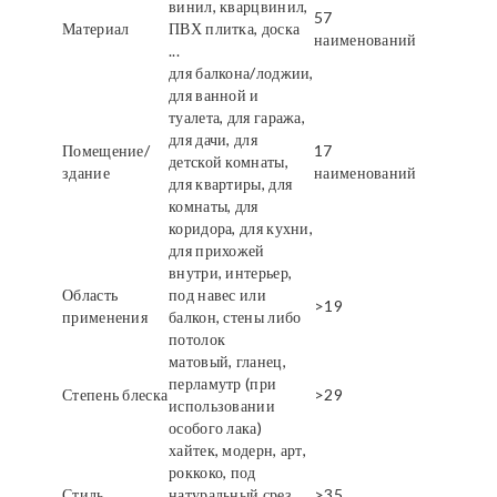
винил, кварцвинил,
57
Материал
ПВХ плитка, доска
наименований
...
для балкона/лоджии,
для ванной и
туалета, для гаража,
для дачи, для
Помещение/
17
детской комнаты,
здание
наименований
для квартиры, для
комнаты, для
коридора, для кухни,
для прихожей
внутри, интерьер,
Область
под навес или
>19
применения
балкон, стены либо
потолок
матовый, гланец,
перламутр (при
Степень блеска
>29
использовании
особого лака)
хайтек, модерн, арт,
роккоко, под
Стиль
натуральный срез
>35