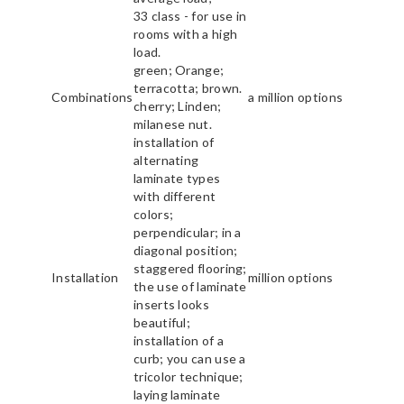
33 class - for use in
rooms with a high
load.
green; Orange;
terracotta; brown.
Combinations
a million options
cherry; Linden;
milanese nut.
installation of
alternating
laminate types
with different
colors;
perpendicular; in a
diagonal position;
staggered flooring;
Installation
million options
the use of laminate
inserts looks
beautiful;
installation of a
curb; you can use a
tricolor technique;
laying laminate