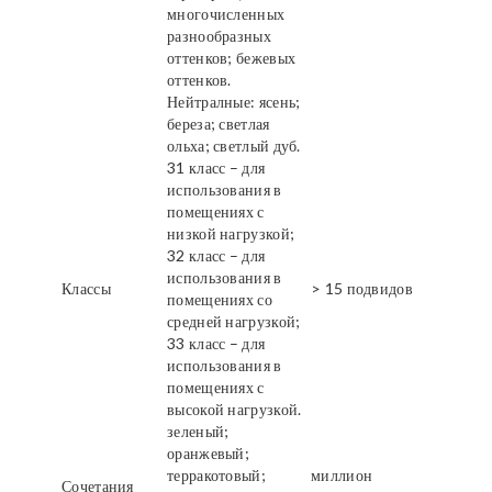
многочисленных
разнообразных
оттенков; бежевых
оттенков.
Нейтралные: ясень;
береза; светлая
ольха; светлый дуб.
31 класс – для
использования в
помещениях с
низкой нагрузкой;
32 класс – для
использования в
Классы
> 15 подвидов
помещениях со
средней нагрузкой;
33 класс – для
использования в
помещениях с
высокой нагрузкой.
зеленый;
оранжевый;
терракотовый;
миллион
Сочетания