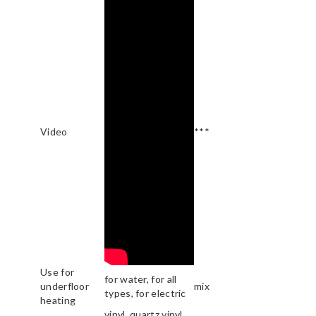
Video
***
Use for
for water, for all
underfloor
mix
types, for electric
heating
vinyl, quartz vinyl,