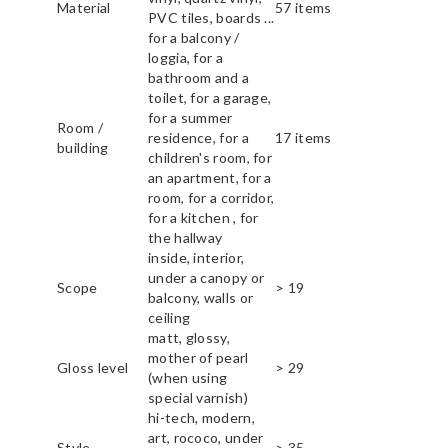
Material
57 items
PVC tiles, boards ...
for a balcony /
loggia, for a
bathroom and a
toilet, for a garage,
for a summer
Room /
residence, for a
17 items
building
children's room, for
an apartment, for a
room, for a corridor,
for a kitchen , for
the hallway
inside, interior,
under a canopy or
Scope
> 19
balcony, walls or
ceiling
matt, glossy,
mother of pearl
Gloss level
> 29
(when using
special varnish)
hi-tech, modern,
art, rococo, under
Style
> 35