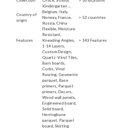
Collection
Office, School,
> 50 locations
Kindergarten ...
Belgium, Italy,
Country of
Norway, France,
> 53 countries
origin
Russia, China
Flexible, Moisture
Resistant,
Features
Kneading Angles,
> 143 Features
1-14 Layers,
Custom Design,
Quartz -Vinyl Tiles,
Barn boards,
Curbs, Vinyl
flooring, Geometric
parquet, Base
primers, Parquet
primers, Decors,
Wood wall panels,
Engineered board,
Solid board,
Herringbone
parquet, Parquet
board, Skirting