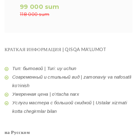
99 000 sum
118 000 sum
КРАТКАЯ ИНФОРМАЦИЯ | QISQA MA'LUMOT
Тип: бытовой | Turi: uy uchun
Современный и стильный вид | zamonaviy va nafosatli
ko'rinish
Умеренная цена | o'rtacha narx
Услуги мастера с большой скидкой | Ustalar xizmati
kotta chegirmlar bilan
на Русском