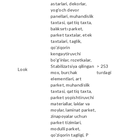
astarlari, dekorlar,
yog'och devor
panellari, muhandislik
taxtasi, qattiq taxta,
balıksırtı parket,
parket taxtalar, etek
taxtalari, taglik,
qo'ziqorin
kengaytiruvchi
bo'g'inlar, rozetkalar,
Stabilizatsiya qilingan
> 253
Look
mox, burchak
turdagi
elementlari, art
parket, muhandislik
taxtasi, qattiq taxta,
parket yopishtiruvchi
materiallar, laklar va
moylar, laminat parket,
zinapoyalar uchun
parket tizimlari,
modulli parket,
qo'ziqorin tagligi, P