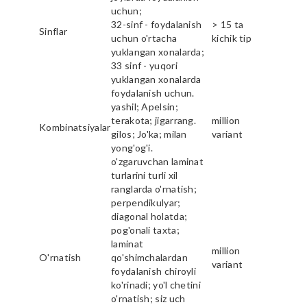
uchun;
32-sinf - foydalanish
> 15 ta
Sinflar
uchun o'rtacha
kichik tip
yuklangan xonalarda;
33 sinf - yuqori
yuklangan xonalarda
foydalanish uchun.
yashil; Apelsin;
terakota; jigarrang.
million
Kombinatsiyalar
gilos; Jo'ka; milan
variant
yong'og'i.
o'zgaruvchan laminat
turlarini turli xil
ranglarda o'rnatish;
perpendikulyar;
diagonal holatda;
pog'onali taxta;
laminat
million
O'rnatish
qo'shimchalardan
variant
foydalanish chiroyli
ko'rinadi; yo'l chetini
o'rnatish; siz uch