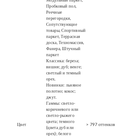
Пробковый пол,
Реечные
перегородки,
Сопутствующие
товары, Спортивный
паркет, Террасная
доска, Техномассив,
Фанера, Штучный
паркет
Классика: береза;
вишня; дуб; венге;
светлый и темный
орех.
Новинки: льняное
полотно; кокос;
джут.
Гаммы: светло-
коричневого или
светло-рыжего
цвета; темного
Цвет
> 797 оттенков
(цвета дуб или
орех); белого