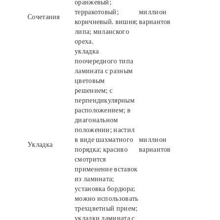
оранжевый;
терракотовый;
миллион
Сочетания
коричневый. вишня;
вариантов
липа; миланского
ореха.
укладка
поочередного типа
ламината с разным
цветовым
решением; с
перпендикулярным
расположением; в
диагональном
положении; настил
в виде шахматного
миллион
Укладка
порядка; красиво
вариантов
смотрится
применение вставок
из ламината;
установка бордюра;
можно использовать
трехцветный прием;
укладки ламината с