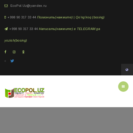
EcoPol.Uz@yandex.ru
+998 90 317 33 44
Позвонить(нажмите) | Qo'ng'iroq (bosing)
+998 90 317 33 44
Написать(нажмите) в TELEGRAM ga
yozish(bosing)