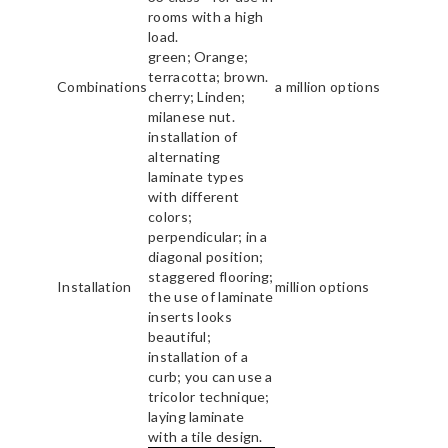
rooms with a high
load.
green; Orange;
terracotta; brown.
Combinations
a million options
cherry; Linden;
milanese nut.
installation of
alternating
laminate types
with different
colors;
perpendicular; in a
diagonal position;
staggered flooring;
Installation
million options
the use of laminate
inserts looks
beautiful;
installation of a
curb; you can use a
tricolor technique;
laying laminate
with a tile design.