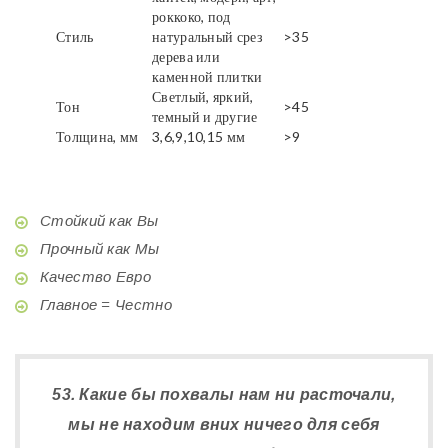
роккоко, под
Стиль
натуральный срез
>35
дерева или
каменной плитки
Светлый, яркий,
Тон
>45
темный и другие
Толщина, мм
3,6,9,10,15 мм
>9
Стойкий как Вы
Прочный как Мы
Качество Евро
Главное = Честно
53. Какие бы похвалы нам ни расточали,
мы не находим вних ничего для себя