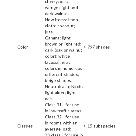
cherry; oak;
wenge; light and
dark walnut.
New items: linen
cloth; coconut;
jute.
Gamma: light
brown or light red;
Color
> 797 shades
dark (oak or walnut
color); white
(acacia); gray
colors in numerous
different shades;
beige shades.
Neutral: ash; Birch;
light alder; light
oak.
Class 31 - for use
in low traffic areas;
Class 32 - for use
in rooms with an
Classes
> 15 subspecies
average load;
33 class - for use in