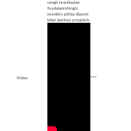
rangli texnikadan
foydalanishingiz
mumkin; plitka dizayni
bilan laminat yotqizish.
Video
***