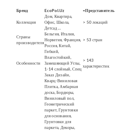
Бренд
EcoPol.Uz
=Представитель
Дом, Квартира,
Коллекция
Офис, Школа,
> 50 локаций
Детсад ...
Бельгия, Италия,
Страны
Норвегия, Франция,
> 53 стран
производителя
Россия, Китай,
Гибкий,
Влагостойкий,
> 143
Особенности
Замешяющий Углы,
характеристик
1-14 слойный, Спец
Заказ Дизайн,
Кварц-Виниловая
Плитка, Амбарная
доска, Бордюры,
Виниловый пол,
Геометрический
паркет, Грунтовки
для основания,
Грунтовки для
паркета, Декоры,