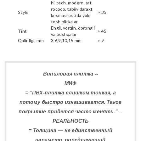
hi-tech, modern, art,
rococo, tabiiy daraxt
Style
> 35
kesmasi ostida yoki
tosh plitkalar
Engil, yorqin, qorong'i
Tint
> 45
va boshqalar
Qalinligi, mm
3,6,9,10,15 mm
> 9
Виниловая плитка --
МИФ
= "ПВХ-плитка слишком тонкая, а
потому быстро изнашивается. Такое
покрытие придется часто менять." --
РЕАЛЬНОСТЬ
= Толщина — не единственный
параметр, определяющий