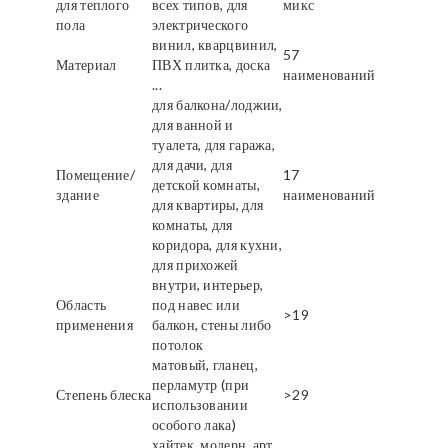
для теплого
всех типов, для
микс
пола
электрического
винил, кварцвинил,
57
Материал
ПВХ плитка, доска
наименований
...
для балкона/лоджии,
для ванной и
туалета, для гаража,
для дачи, для
Помещение/
17
детской комнаты,
здание
наименований
для квартиры, для
комнаты, для
коридора, для кухни,
для прихожей
внутри, интерьер,
Область
под навес или
>19
применения
балкон, стены либо
потолок
матовый, гланец,
перламутр (при
Степень блеска
>29
использовании
особого лака)
хайтек, модерн, арт,