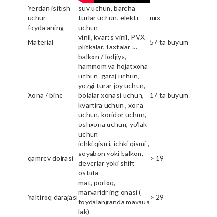
Yerdan isitish
suv uchun, barcha
uchun
turlar uchun, elektr
mix
foydalaning
uchun
vinil, kvarts vinil, PVX
Material
57 ta buyum
plitkalar, taxtalar ...
balkon / lodjiya,
hammom va hojatxona
uchun, garaj uchun,
yozgi turar joy uchun,
Xona / bino
bolalar xonasi uchun,
17 ta buyum
kvartira uchun , xona
uchun, koridor uchun,
oshxona uchun, yo'lak
uchun
ichki qismi, ichki qismi ,
soyabon yoki balkon,
qamrov doirasi
> 19
devorlar yoki shift
ostida
mat, porloq,
marvaridning onasi (
Yaltiroq darajasi
> 29
foydalanganda maxsus
lak)