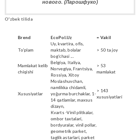
нового. (Ларошфуко)
O'zbek tilida
Brend
EcoPol.Uz
= Vakil
Uy, kvartira, ofis,
To'plam
maktab, bolalar
> 50 ta joy
bog'chasi ...
Belgiya, Italiya,
Mamlakat kelib
> 53
Norvegiya, Frantsiya,
chiqishi
mamlakat
Rossiya, Xitoy
Moslashuvchan,
namlikka chidamli,
> 143
Xususiyatlar
yoğurma burchaklar, 1-
xususiyatlari
14 qatlamlar, maxsus
dizayn,
Kvarts -Vinil plitkalar,
ombor taxtalari,
bordyuralar, vinil pollar,
geometrik parket,
taglik astarlari, parket