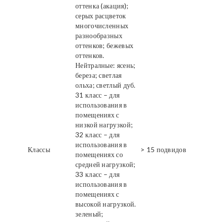
оттенка (акация);
серых расцветок
многочисленных
разнообразных
оттенков; бежевых
оттенков.
Нейтралные: ясень;
береза; светлая
ольха; светлый дуб.
31 класс – для
использования в
помещениях с
низкой нагрузкой;
32 класс – для
использования в
Классы
> 15 подвидов
помещениях со
средней нагрузкой;
33 класс – для
использования в
помещениях с
высокой нагрузкой.
зеленый;