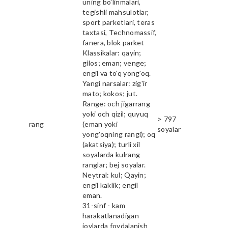
uning bo'linmalari,
tegishli mahsulotlar,
sport parketlari, teras
taxtasi, Technomassif,
fanera, blok parket
Klassikalar: qayin;
gilos; eman; venge;
engil va to'q yong'oq.
Yangi narsalar: zig'ir
mato; kokos; jut.
Range: och jigarrang
yoki och qizil; quyuq
> 797
rang
(eman yoki
soyalar
yong'oqning rangi); oq
(akatsiya); turli xil
soyalarda kulrang
ranglar; bej soyalar.
Neytral: kul; Qayin;
engil kaklik; engil
eman.
31-sinf - kam
harakatlanadigan
joylarda foydalanish