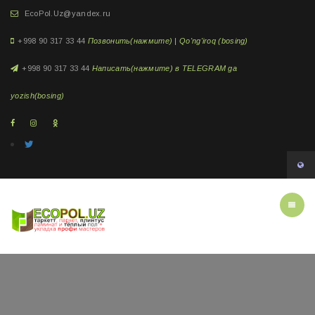
EcoPol.Uz@yandex.ru
+998 90 317 33 44
Позвонить(нажмите) | Qo'ng'iroq (bosing)
+998 90 317 33 44
Написать(нажмите) в TELEGRAM ga
yozish(bosing)