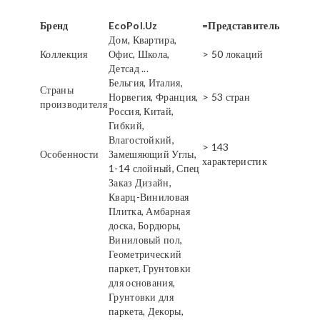
Бренд
EcoPol.Uz
=Представитель
Дом, Квартира,
Коллекция
Офис, Школа,
> 50 локаций
Детсад ...
Бельгия, Италия,
Страны
Норвегия, Франция,
> 53 стран
производителя
Россия, Китай,
Гибкий,
Влагостойкий,
> 143
Особенности
Замешяющий Углы,
характеристик
1-14 слойный, Спец
Заказ Дизайн,
Кварц-Виниловая
Плитка, Амбарная
доска, Бордюры,
Виниловый пол,
Геометрический
паркет, Грунтовки
для основания,
Грунтовки для
паркета, Декоры,