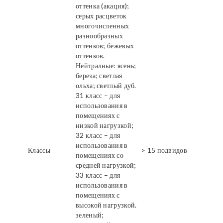
оттенка (акация);
серых расцветок
многочисленных
разнообразных
оттенков; бежевых
оттенков.
Нейтралные: ясень;
береза; светлая
ольха; светлый дуб.
31 класс – для
использования в
помещениях с
низкой нагрузкой;
32 класс – для
использования в
Классы
> 15 подвидов
помещениях со
средней нагрузкой;
33 класс – для
использования в
помещениях с
высокой нагрузкой.
зеленый;