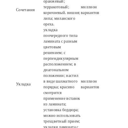
оранжевый;
терракотовый;
миллион
Сочетания
коричневый. вишня;
вариантов
липа; миланского
ореха.
укладка
поочередного типа
ламината с разным
цветовым
решением; с
перпендикулярным
расположением; в
диагональном
положении; настил
в виде шахматного
миллион
Укладка
порядка; красиво
вариантов
смотрится
применение вставок
из ламината;
установка бордюра;
можно использовать
трехцветный прием;
укладки ламината с