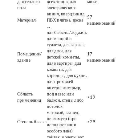
для теплого
всех типов, для
микс
пола
электрического
винил, кварцвинил,
57
Материал
ПВХ плитка, доска
наименований
...
для балкона/лоджии,
для ванной и
туалета, для гаража,
для дачи, для
Помещение/
17
детской комнаты,
здание
наименований
для квартиры, для
комнаты, для
коридора, для кухни,
для прихожей
внутри, интерьер,
Область
под навес или
>19
применения
балкон, стены либо
потолок
матовый, гланец,
перламутр (при
Степень блеска
>29
использовании
особого лака)
хайтек, модерн, арт,