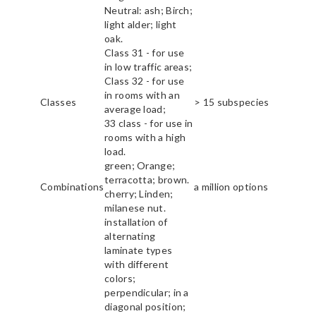
Neutral: ash; Birch;
light alder; light
oak.
Class 31 - for use
in low traffic areas;
Class 32 - for use
in rooms with an
Classes
> 15 subspecies
average load;
33 class - for use in
rooms with a high
load.
green; Orange;
terracotta; brown.
Combinations
a million options
cherry; Linden;
milanese nut.
installation of
alternating
laminate types
with different
colors;
perpendicular; in a
diagonal position;