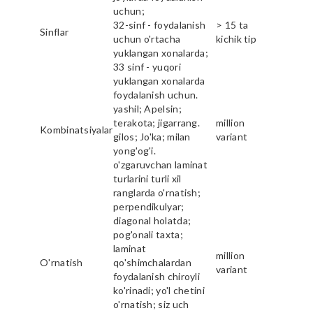
uchun;
32-sinf - foydalanish
> 15 ta
Sinflar
uchun o'rtacha
kichik tip
yuklangan xonalarda;
33 sinf - yuqori
yuklangan xonalarda
foydalanish uchun.
yashil; Apelsin;
terakota; jigarrang.
million
Kombinatsiyalar
gilos; Jo'ka; milan
variant
yong'og'i.
o'zgaruvchan laminat
turlarini turli xil
ranglarda o'rnatish;
perpendikulyar;
diagonal holatda;
pog'onali taxta;
laminat
million
O'rnatish
qo'shimchalardan
variant
foydalanish chiroyli
ko'rinadi; yo'l chetini
o'rnatish; siz uch