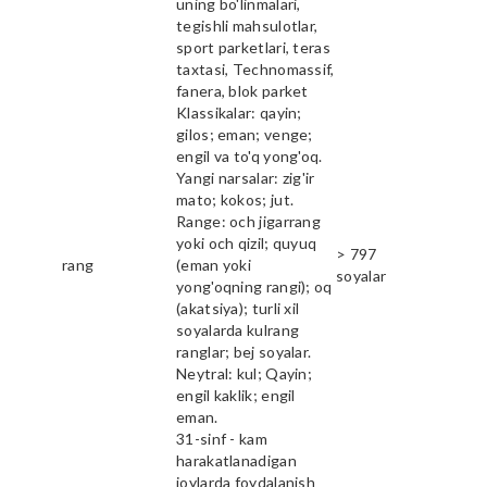
uning bo'linmalari,
tegishli mahsulotlar,
sport parketlari, teras
taxtasi, Technomassif,
fanera, blok parket
Klassikalar: qayin;
gilos; eman; venge;
engil va to'q yong'oq.
Yangi narsalar: zig'ir
mato; kokos; jut.
Range: och jigarrang
yoki och qizil; quyuq
> 797
rang
(eman yoki
soyalar
yong'oqning rangi); oq
(akatsiya); turli xil
soyalarda kulrang
ranglar; bej soyalar.
Neytral: kul; Qayin;
engil kaklik; engil
eman.
31-sinf - kam
harakatlanadigan
joylarda foydalanish