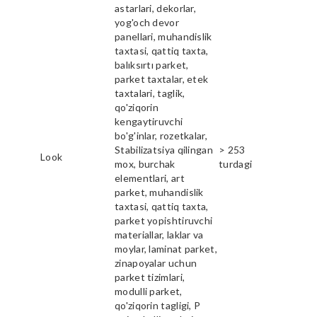
astarlari, dekorlar,
yog'och devor
panellari, muhandislik
taxtasi, qattiq taxta,
balıksırtı parket,
parket taxtalar, etek
taxtalari, taglik,
qo'ziqorin
kengaytiruvchi
bo'g'inlar, rozetkalar,
Stabilizatsiya qilingan
> 253
Look
mox, burchak
turdagi
elementlari, art
parket, muhandislik
taxtasi, qattiq taxta,
parket yopishtiruvchi
materiallar, laklar va
moylar, laminat parket,
zinapoyalar uchun
parket tizimlari,
modulli parket,
qo'ziqorin tagligi, P