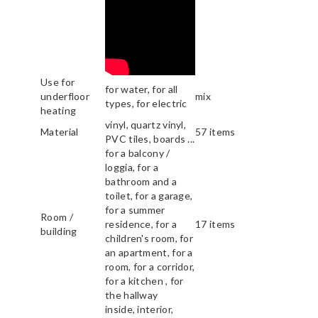
Use for
for water, for all
underfloor
mix
types, for electric
heating
vinyl, quartz vinyl,
Material
57 items
PVC tiles, boards ...
for a balcony /
loggia, for a
bathroom and a
toilet, for a garage,
for a summer
Room /
residence, for a
17 items
building
children's room, for
an apartment, for a
room, for a corridor,
for a kitchen , for
the hallway
inside, interior,