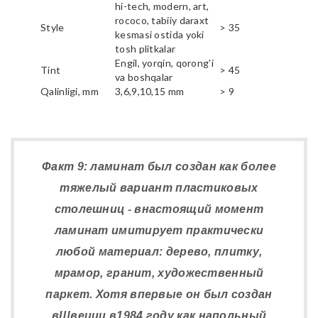
hi-tech, modern, art,
rococo, tabiiy daraxt
Style
> 35
kesmasi ostida yoki
tosh plitkalar
Engil, yorqin, qorong'i
Tint
> 45
va boshqalar
Qalinligi, mm
3,6,9,10,15 mm
> 9
Факт 9: ламинат был создан как более
тяжелый вариант пластиковых
столешниц - внастоящий момент
ламинат имитирует практически
любой материал: дерево, плитку,
мрамор, гранит, художественный
паркет. Хотя впервые он был создан
вШвеции в1984 году как напольный