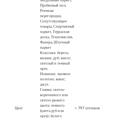
Пробковый пол,
Реечные
перегородки,
Сопутствующие
товары, Спортивный
паркет, Террасная
доска, Техномассив,
Фанера, Штучный
паркет
Классика: береза;
вишня; дуб; венге;
светлый и темный
орех.
Новинки: льняное
полотно; кокос;
джут.
Гаммы: светло-
коричневого или
светло-рыжего
цвета; темного
Цвет
> 797 оттенков
(цвета дуб или
орех); белого