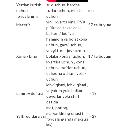
Yerdan isitish
suv uchun, barcha
uchun
turlar uchun, elektr
mix
foydalaning
uchun
vinil, kvarts vinil, PVX
Material
57 ta buyum
plitkalar, taxtalar ...
balkon / lodjiya,
hammom va hojatxona
uchun, garaj uchun,
yozgi turar joy uchun,
Xona / bino
bolalar xonasi uchun,
17 ta buyum
kvartira uchun , xona
uchun, koridor uchun,
oshxona uchun, yo'lak
uchun
ichki qismi, ichki qismi ,
soyabon yoki balkon,
qamrov doirasi
> 19
devorlar yoki shift
ostida
mat, porloq,
marvaridning onasi (
Yaltiroq darajasi
> 29
foydalanganda maxsus
lak)