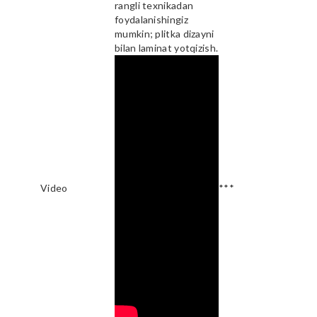
rangli texnikadan
foydalanishingiz
mumkin; plitka dizayni
bilan laminat yotqizish.
Video
***