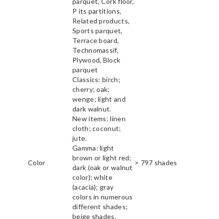
parquet, Cork floor,
P its partitions,
Related products,
Sports parquet,
Terrace board,
Technomassif,
Plywood, Block
parquet
Classics: birch;
cherry; oak;
wenge; light and
dark walnut.
New items: linen
cloth; coconut;
jute.
Gamma: light
brown or light red;
Color
> 797 shades
dark (oak or walnut
color); white
(acacia); gray
colors in numerous
different shades;
beige shades.