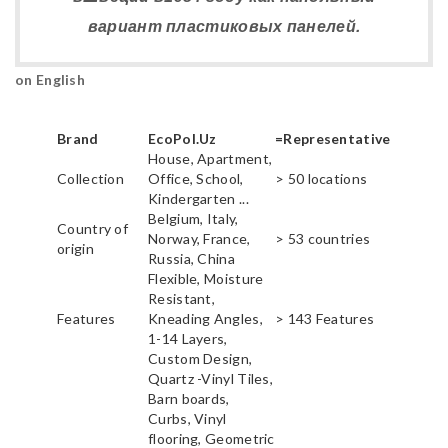
вариант пластиковых панелей.
on English
Brand
EcoPol.Uz
=Representative
House, Apartment,
Collection
Office, School,
> 50 locations
Kindergarten ...
Belgium, Italy,
Country of
Norway, France,
> 53 countries
origin
Russia, China
Flexible, Moisture
Resistant,
Features
Kneading Angles,
> 143 Features
1-14 Layers,
Custom Design,
Quartz -Vinyl Tiles,
Barn boards,
Curbs, Vinyl
flooring, Geometric