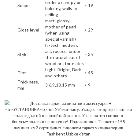
under a canopy or
Scope
> 19
balcony, walls or
ceiling
matt, glossy,
mother of pearl
Gloss level
> 29
(when using
special varnish)
hi-tech, modern,
art, rococo, under
Style
> 35
the natural cut of
wood or stone tiles
Light, Bright, Dark
Tint
> 45
and others
Thickness,
3,6,9,10,15 mm
> 9
mm