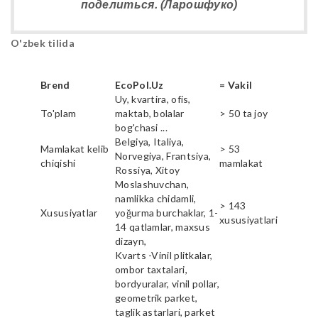
поделиться. (Ларошфуко)
O'zbek tilida
Brend
EcoPol.Uz
= Vakil
Uy, kvartira, ofis,
To'plam
maktab, bolalar
> 50 ta joy
bog'chasi ...
Belgiya, Italiya,
Mamlakat kelib
> 53
Norvegiya, Frantsiya,
chiqishi
mamlakat
Rossiya, Xitoy
Moslashuvchan,
namlikka chidamli,
> 143
Xususiyatlar
yoğurma burchaklar, 1-
xususiyatlari
14 qatlamlar, maxsus
dizayn,
Kvarts -Vinil plitkalar,
ombor taxtalari,
bordyuralar, vinil pollar,
geometrik parket,
taglik astarlari, parket