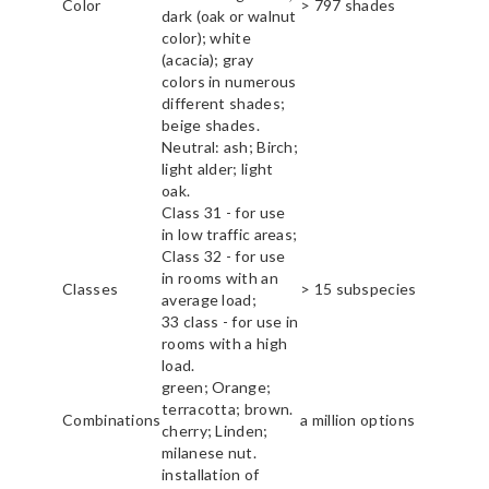
Color
> 797 shades
dark (oak or walnut
color); white
(acacia); gray
colors in numerous
different shades;
beige shades.
Neutral: ash; Birch;
light alder; light
oak.
Class 31 - for use
in low traffic areas;
Class 32 - for use
in rooms with an
Classes
> 15 subspecies
average load;
33 class - for use in
rooms with a high
load.
green; Orange;
terracotta; brown.
Combinations
a million options
cherry; Linden;
milanese nut.
installation of