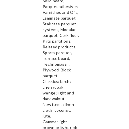
Solid board,
Parquet adhesives,
Varnishes and Oils,
Laminate parquet,
Staircase parquet
systems, Modular
parquet, Cork floor,
P its partitions,
Related products,
Sports parquet,
Terrace board,
Technomassif,
Plywood, Block
parquet
Classics: birch;
cherry; oak;
wenge; light and
dark walnut.
New items: linen
cloth; coconut;
jute.
Gamma: light
brown or light red;