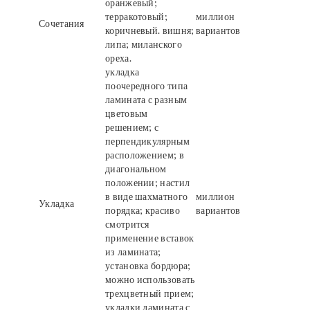
оранжевый;
терракотовый;
миллион
Сочетания
коричневый. вишня;
вариантов
липа; миланского
ореха.
укладка
поочередного типа
ламината с разным
цветовым
решением; с
перпендикулярным
расположением; в
диагональном
положении; настил
в виде шахматного
миллион
Укладка
порядка; красиво
вариантов
смотрится
применение вставок
из ламината;
установка бордюра;
можно использовать
трехцветный прием;
укладки ламината с