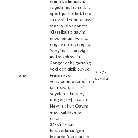
uning bo'linmalari,
tegishli mahsulotlar,
sport parketlari, teras
taxtasi, Technomassif,
fanera, blok parket
Klassikalar: qayin;
gilos; eman; venge;
engil va to'q yong'oq.
Yangi narsalar: zig'ir
mato; kokos; jut.
Range: och jigarrang
yoki och qizil; quyuq
> 797
rang
(eman yoki
soyalar
yong'oqning rangi); oq
(akatsiya); turli xil
soyalarda kulrang
ranglar; bej soyalar.
Neytral: kul; Qayin;
engil kaklik; engil
eman.
31-sinf - kam
harakatlanadigan
joylarda foydalanish