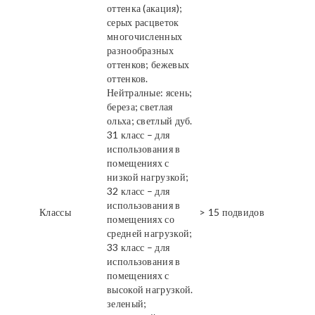
оттенка (акация);
серых расцветок
многочисленных
разнообразных
оттенков; бежевых
оттенков.
Нейтралные: ясень;
береза; светлая
ольха; светлый дуб.
31 класс – для
использования в
помещениях с
низкой нагрузкой;
32 класс – для
использования в
Классы
> 15 подвидов
помещениях со
средней нагрузкой;
33 класс – для
использования в
помещениях с
высокой нагрузкой.
зеленый;