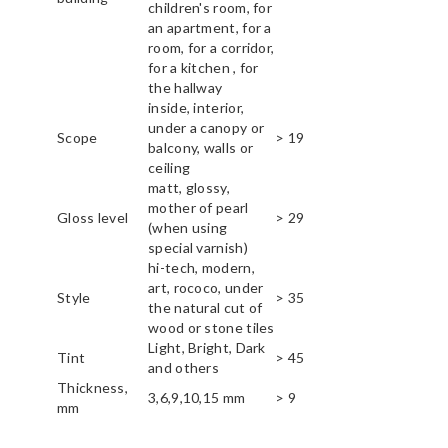
children's room, for
an apartment, for a
room, for a corridor,
for a kitchen , for
the hallway
inside, interior,
under a canopy or
Scope
> 19
balcony, walls or
ceiling
matt, glossy,
mother of pearl
Gloss level
> 29
(when using
special varnish)
hi-tech, modern,
art, rococo, under
Style
> 35
the natural cut of
wood or stone tiles
Light, Bright, Dark
Tint
> 45
and others
Thickness,
3,6,9,10,15 mm
> 9
mm