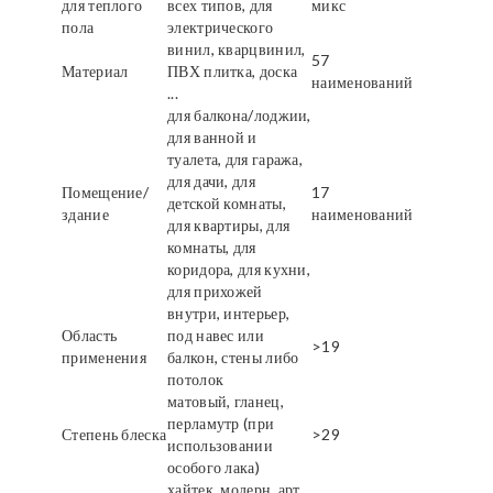
для теплого
всех типов, для
микс
пола
электрического
винил, кварцвинил,
57
Материал
ПВХ плитка, доска
наименований
...
для балкона/лоджии,
для ванной и
туалета, для гаража,
для дачи, для
Помещение/
17
детской комнаты,
здание
наименований
для квартиры, для
комнаты, для
коридора, для кухни,
для прихожей
внутри, интерьер,
Область
под навес или
>19
применения
балкон, стены либо
потолок
матовый, гланец,
перламутр (при
Степень блеска
>29
использовании
особого лака)
хайтек, модерн, арт,