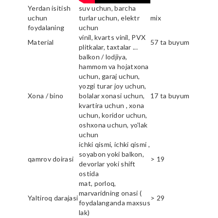
Yerdan isitish
suv uchun, barcha
uchun
turlar uchun, elektr
mix
foydalaning
uchun
vinil, kvarts vinil, PVX
Material
57 ta buyum
plitkalar, taxtalar ...
balkon / lodjiya,
hammom va hojatxona
uchun, garaj uchun,
yozgi turar joy uchun,
Xona / bino
bolalar xonasi uchun,
17 ta buyum
kvartira uchun , xona
uchun, koridor uchun,
oshxona uchun, yo'lak
uchun
ichki qismi, ichki qismi ,
soyabon yoki balkon,
qamrov doirasi
> 19
devorlar yoki shift
ostida
mat, porloq,
marvaridning onasi (
Yaltiroq darajasi
> 29
foydalanganda maxsus
lak)