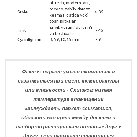
hi-tech, modern, art,
rococo, tabiiy daraxt
Style
> 35
kesmasi ostida yoki
tosh plitkalar
Engil, yorqin, qorong'i
Tint
> 45
va boshqalar
Qalinligi, mm
3,6,9,10,15 mm
> 9
Факт 5: паркет умеет сжиматься и
разжиматься при смене температуры
или влажности - Слишком низкая
температура впомещении
«вынуждает» паркет ссыхаться,
образовывая щели между досками и
наоборот расширяться впритык друг к
другу, если вкомнате становится