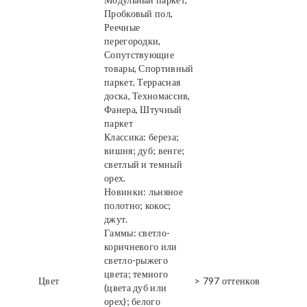
Пробковый пол,
Реечные
перегородки,
Сопутствующие
товары, Спортивный
паркет, Террасная
доска, Техномассив,
Фанера, Штучный
паркет
Классика: береза;
вишня; дуб; венге;
светлый и темный
орех.
Новинки: льняное
полотно; кокос;
джут.
Гаммы: светло-
коричневого или
светло-рыжего
цвета; темного
Цвет
> 797 оттенков
(цвета дуб или
орех); белого