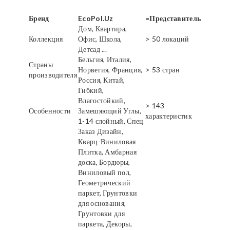
Бренд
EcoPol.Uz
=Представитель
Дом, Квартира,
Коллекция
Офис, Школа,
> 50 локаций
Детсад ...
Бельгия, Италия,
Страны
Норвегия, Франция,
> 53 стран
производителя
Россия, Китай,
Гибкий,
Влагостойкий,
> 143
Особенности
Замешяющий Углы,
характеристик
1-14 слойный, Спец
Заказ Дизайн,
Кварц-Виниловая
Плитка, Амбарная
доска, Бордюры,
Виниловый пол,
Геометрический
паркет, Грунтовки
для основания,
Грунтовки для
паркета, Декоры,