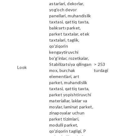
astarlari, dekorlar,
yog'och devor
panellari, muhandislik
taxtasi, qattiq taxta,
balıksırtı parket,
parket taxtalar, etek
taxtalari, taglik,
qo'ziqorin
kengaytiruvchi
bo'g'inlar, rozetkalar,
Stabilizatsiya qilingan
> 253
Look
mox, burchak
turdagi
elementlari, art
parket, muhandislik
taxtasi, qattiq taxta,
parket yopishtiruvchi
materiallar, laklar va
moylar, laminat parket,
zinapoyalar uchun
parket tizimlari,
modulli parket,
qo'ziqorin tagligi, P