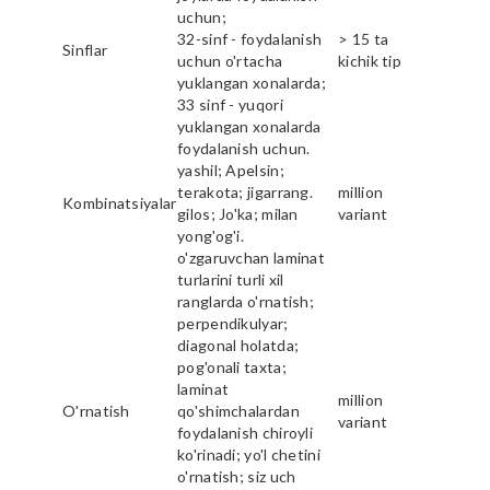
uchun;
32-sinf - foydalanish
> 15 ta
Sinflar
uchun o'rtacha
kichik tip
yuklangan xonalarda;
33 sinf - yuqori
yuklangan xonalarda
foydalanish uchun.
yashil; Apelsin;
terakota; jigarrang.
million
Kombinatsiyalar
gilos; Jo'ka; milan
variant
yong'og'i.
o'zgaruvchan laminat
turlarini turli xil
ranglarda o'rnatish;
perpendikulyar;
diagonal holatda;
pog'onali taxta;
laminat
million
O'rnatish
qo'shimchalardan
variant
foydalanish chiroyli
ko'rinadi; yo'l chetini
o'rnatish; siz uch