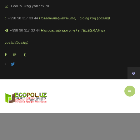
EcoPol.Uz@yandex.ru
+998 90 317 33 44
Позвонить(нажмите) | Qo'ng'iroq (bosing)
+998 90 317 33 44
Написать(нажмите) в TELEGRAM ga
yozish(bosing)