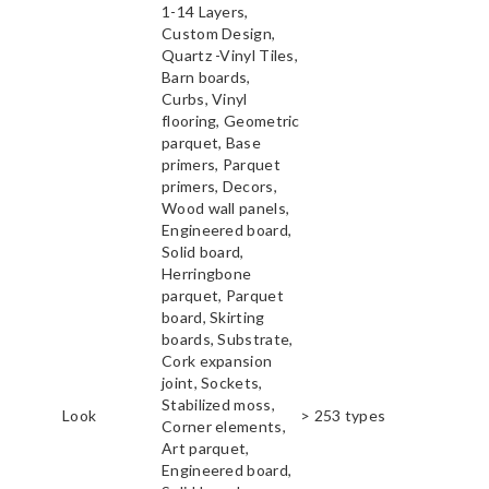
1-14 Layers,
Custom Design,
Quartz -Vinyl Tiles,
Barn boards,
Curbs, Vinyl
flooring, Geometric
parquet, Base
primers, Parquet
primers, Decors,
Wood wall panels,
Engineered board,
Solid board,
Herringbone
parquet, Parquet
board, Skirting
boards, Substrate,
Cork expansion
joint, Sockets,
Stabilized moss,
Look
> 253 types
Corner elements,
Art parquet,
Engineered board,