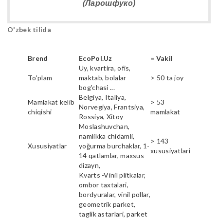
(Ларошфуко)
O'zbek tilida
Brend
EcoPol.Uz
= Vakil
Uy, kvartira, ofis,
To'plam
maktab, bolalar
> 50 ta joy
bog'chasi ...
Belgiya, Italiya,
Mamlakat kelib
> 53
Norvegiya, Frantsiya,
chiqishi
mamlakat
Rossiya, Xitoy
Moslashuvchan,
namlikka chidamli,
> 143
Xususiyatlar
yoğurma burchaklar, 1-
xususiyatlari
14 qatlamlar, maxsus
dizayn,
Kvarts -Vinil plitkalar,
ombor taxtalari,
bordyuralar, vinil pollar,
geometrik parket,
taglik astarlari, parket