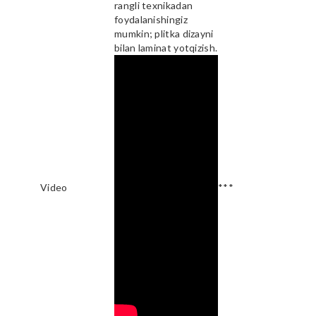
rangli texnikadan
foydalanishingiz
mumkin; plitka dizayni
bilan laminat yotqizish.
Video
***