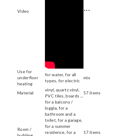
Video
***
Use for
for water, for all
underfloor
mix
types, for electric
heating
vinyl, quartz vinyl,
Material
57 items
PVC tiles, boards ...
for a balcony /
loggia, for a
bathroom and a
toilet, for a garage,
for a summer
Room /
residence, for a
17 items
building