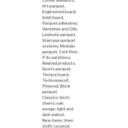
Corner elements,
Art parquet,
Engineered board,
Solid board,
Parquet adhesives,
Varnishes and Oils,
Laminate parquet,
Staircase parquet
systems, Modular
parquet, Cork floor,
P its partitions,
Related products,
Sports parquet,
Terrace board,
Technomassif,
Plywood, Block
parquet
Classics: birch;
cherry; oak;
wenge; light and
dark walnut.
New items: linen
cloth; coconut;