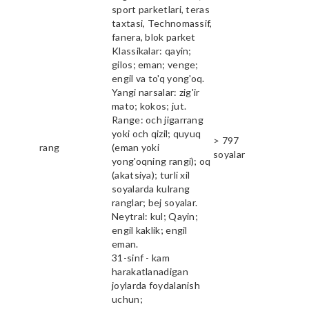
sport parketlari, teras
taxtasi, Technomassif,
fanera, blok parket
Klassikalar: qayin;
gilos; eman; venge;
engil va to'q yong'oq.
Yangi narsalar: zig'ir
mato; kokos; jut.
Range: och jigarrang
yoki och qizil; quyuq
> 797
rang
(eman yoki
soyalar
yong'oqning rangi); oq
(akatsiya); turli xil
soyalarda kulrang
ranglar; bej soyalar.
Neytral: kul; Qayin;
engil kaklik; engil
eman.
31-sinf - kam
harakatlanadigan
joylarda foydalanish
uchun;