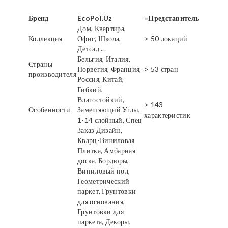
Бренд
EcoPol.Uz
=Представитель
Дом, Квартира,
Коллекция
Офис, Школа,
> 50 локаций
Детсад ...
Бельгия, Италия,
Страны
Норвегия, Франция,
> 53 стран
производителя
Россия, Китай,
Гибкий,
Влагостойкий,
> 143
Особенности
Замешяющий Углы,
характеристик
1-14 слойный, Спец
Заказ Дизайн,
Кварц-Виниловая
Плитка, Амбарная
доска, Бордюры,
Виниловый пол,
Геометрический
паркет, Грунтовки
для основания,
Грунтовки для
паркета, Декоры,