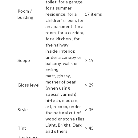
toilet, for a garage,
for a summer
Room /
residence, for a
17 items
building
children's room, for
an apartment, for a
room, for a corridor,
for a kitchen , for
the hallway
inside, interior,
under a canopy or
Scope
> 19
balcony, walls or
ceiling
matt, glossy,
mother of pearl
Gloss level
> 29
(when using
special varnish)
hi-tech, modern,
art, rococo, under
Style
> 35
the natural cut of
wood or stone tiles
Light, Bright, Dark
Tint
> 45
and others
Thickness,