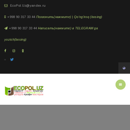
EcoPol.Uz@yandex.ru
+998 90 317 33 44
Позвонить(нажмите) | Qo'ng'iroq (bosing)
+998 90 317 33 44
Написать(нажмите) в TELEGRAM ga
yozish(bosing)