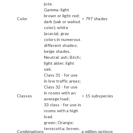
jute.
Gamma: light
brown or light red;
Color
> 797 shades
dark (oak or walnut
color); white
(acacia); gray
colors in numerous
different shades;
beige shades.
Neutral: ash; Birch;
light alder; light
oak.
Class 31 - for use
in low traffic areas;
Class 32 - for use
in rooms with an
Classes
> 15 subspecies
average load;
33 class - for use in
rooms with a high
load.
green; Orange;
terracotta; brown.
Combinations
a million options