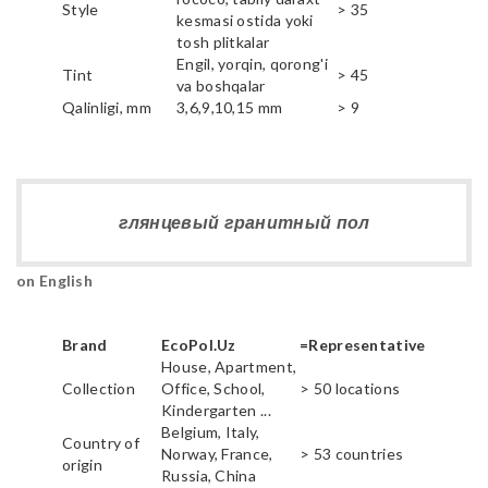
Style
> 35
kesmasi ostida yoki
tosh plitkalar
Engil, yorqin, qorong'i
Tint
> 45
va boshqalar
Qalinligi, mm
3,6,9,10,15 mm
> 9
глянцевый гранитный пол
on English
Brand
EcoPol.Uz
=Representative
House, Apartment,
Collection
Office, School,
> 50 locations
Kindergarten ...
Belgium, Italy,
Country of
Norway, France,
> 53 countries
origin
Russia, China