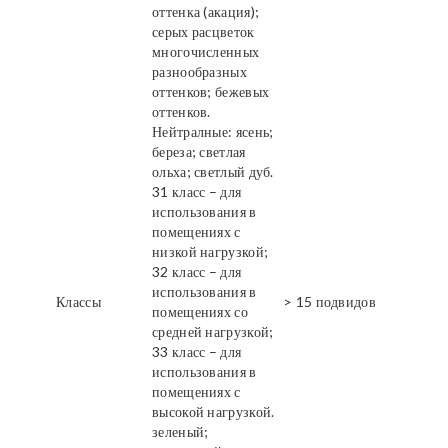
оттенка (акация);
серых расцветок
многочисленных
разнообразных
оттенков; бежевых
оттенков.
Нейтралные: ясень;
береза; светлая
ольха; светлый дуб.
31 класс – для
использования в
помещениях с
низкой нагрузкой;
32 класс – для
использования в
Классы
> 15 подвидов
помещениях со
средней нагрузкой;
33 класс – для
использования в
помещениях с
высокой нагрузкой.
зеленый;