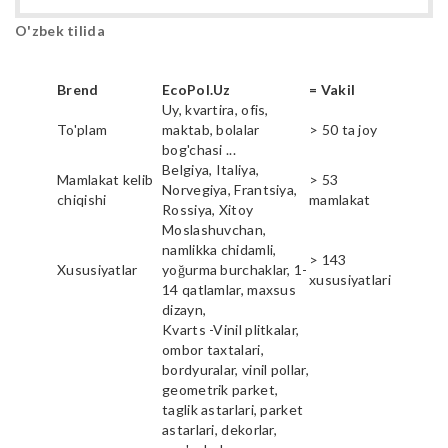
O'zbek tilida
Brend
EcoPol.Uz
= Vakil
Uy, kvartira, ofis,
To'plam
maktab, bolalar
> 50 ta joy
bog'chasi ...
Belgiya, Italiya,
Mamlakat kelib
> 53
Norvegiya, Frantsiya,
chiqishi
mamlakat
Rossiya, Xitoy
Moslashuvchan,
namlikka chidamli,
> 143
Xususiyatlar
yoğurma burchaklar, 1-
xususiyatlari
14 qatlamlar, maxsus
dizayn,
Kvarts -Vinil plitkalar,
ombor taxtalari,
bordyuralar, vinil pollar,
geometrik parket,
taglik astarlari, parket
astarlari, dekorlar,