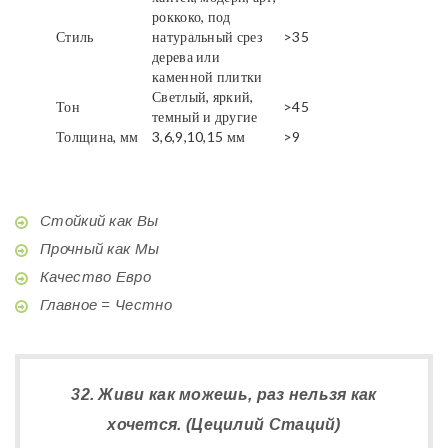
роккоко, под
Стиль
натуральный срез
>35
дерева или
каменной плитки
Светлый, яркий,
Тон
>45
темный и другие
Толщина, мм
3,6,9,10,15 мм
>9
Стойкий как Вы
Прочный как Мы
Качество Евро
Главное = Честно
32. Живи как можешь, раз нельзя как
хочется. (Цецилий Стаций)