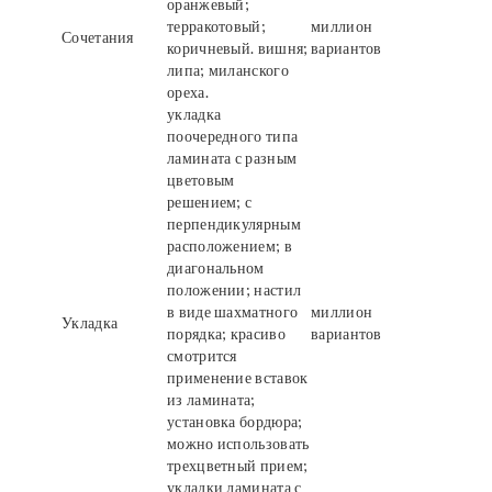
оранжевый;
терракотовый;
миллион
Сочетания
коричневый. вишня;
вариантов
липа; миланского
ореха.
укладка
поочередного типа
ламината с разным
цветовым
решением; с
перпендикулярным
расположением; в
диагональном
положении; настил
в виде шахматного
миллион
Укладка
порядка; красиво
вариантов
смотрится
применение вставок
из ламината;
установка бордюра;
можно использовать
трехцветный прием;
укладки ламината с