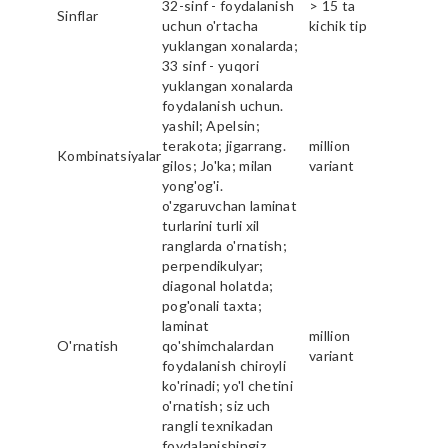
32-sinf - foydalanish
> 15 ta
Sinflar
uchun o'rtacha
kichik tip
yuklangan xonalarda;
33 sinf - yuqori
yuklangan xonalarda
foydalanish uchun.
yashil; Apelsin;
terakota; jigarrang.
million
Kombinatsiyalar
gilos; Jo'ka; milan
variant
yong'og'i.
o'zgaruvchan laminat
turlarini turli xil
ranglarda o'rnatish;
perpendikulyar;
diagonal holatda;
pog'onali taxta;
laminat
million
O'rnatish
qo'shimchalardan
variant
foydalanish chiroyli
ko'rinadi; yo'l chetini
o'rnatish; siz uch
rangli texnikadan
foydalanishingiz