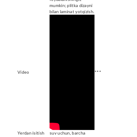
mumkin; plitka dizayni
bilan laminat yotqizish.
Video
***
Yerdan isitish
suv uchun, barcha