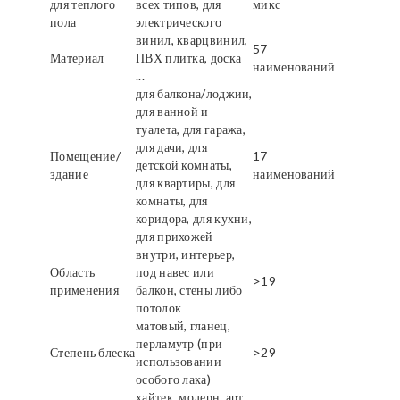
для теплого
всех типов, для
микс
пола
электрического
винил, кварцвинил,
57
Материал
ПВХ плитка, доска
наименований
...
для балкона/лоджии,
для ванной и
туалета, для гаража,
для дачи, для
Помещение/
17
детской комнаты,
здание
наименований
для квартиры, для
комнаты, для
коридора, для кухни,
для прихожей
внутри, интерьер,
Область
под навес или
>19
применения
балкон, стены либо
потолок
матовый, гланец,
перламутр (при
Степень блеска
>29
использовании
особого лака)
хайтек, модерн, арт,