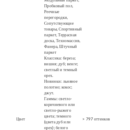
Пробковый пол,
Реечные
перегородки,
Сопутствующие
товары, Спортивный
паркет, Террасная
доска, Техномассив,
Фанера, Штучный
паркет
Классика: береза;
вишня; дуб; венге;
светлый и темный
орех.
Новинки: льняное
полотно; кокос;
джут.
Гаммы: светло-
коричневого или
светло-рыжего
цвета; темного
Цвет
> 797 оттенков
(цвета дуб или
орех); белого