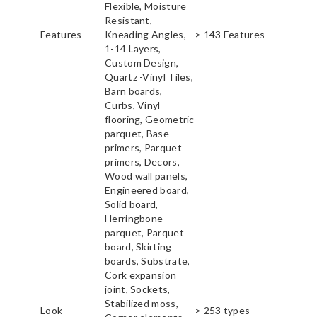
Flexible, Moisture
Resistant,
Features
Kneading Angles,
> 143 Features
1-14 Layers,
Custom Design,
Quartz -Vinyl Tiles,
Barn boards,
Curbs, Vinyl
flooring, Geometric
parquet, Base
primers, Parquet
primers, Decors,
Wood wall panels,
Engineered board,
Solid board,
Herringbone
parquet, Parquet
board, Skirting
boards, Substrate,
Cork expansion
joint, Sockets,
Stabilized moss,
Look
> 253 types