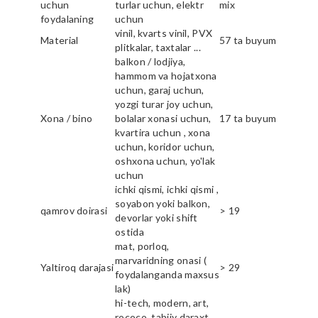
uchun
turlar uchun, elektr
mix
foydalaning
uchun
vinil, kvarts vinil, PVX
Material
57 ta buyum
plitkalar, taxtalar ...
balkon / lodjiya,
hammom va hojatxona
uchun, garaj uchun,
yozgi turar joy uchun,
Xona / bino
bolalar xonasi uchun,
17 ta buyum
kvartira uchun , xona
uchun, koridor uchun,
oshxona uchun, yo'lak
uchun
ichki qismi, ichki qismi ,
soyabon yoki balkon,
qamrov doirasi
> 19
devorlar yoki shift
ostida
mat, porloq,
marvaridning onasi (
Yaltiroq darajasi
> 29
foydalanganda maxsus
lak)
hi-tech, modern, art,
rococo, tabiiy daraxt