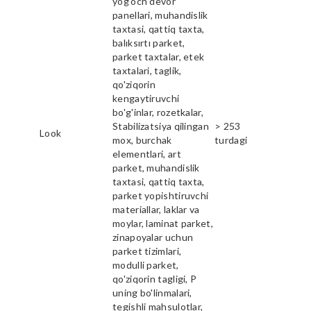
yog'och devor
panellari, muhandislik
taxtasi, qattiq taxta,
balıksırtı parket,
parket taxtalar, etek
taxtalari, taglik,
qo'ziqorin
kengaytiruvchi
bo'g'inlar, rozetkalar,
Stabilizatsiya qilingan
> 253
Look
mox, burchak
turdagi
elementlari, art
parket, muhandislik
taxtasi, qattiq taxta,
parket yopishtiruvchi
materiallar, laklar va
moylar, laminat parket,
zinapoyalar uchun
parket tizimlari,
modulli parket,
qo'ziqorin tagligi, P
uning bo'linmalari,
tegishli mahsulotlar,