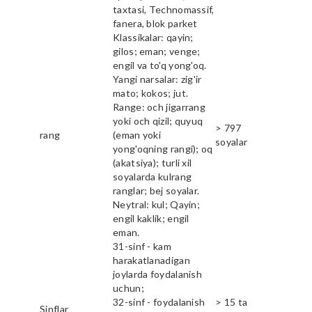
taxtasi, Technomassif,
fanera, blok parket
Klassikalar: qayin;
gilos; eman; venge;
engil va to'q yong'oq.
Yangi narsalar: zig'ir
mato; kokos; jut.
Range: och jigarrang
yoki och qizil; quyuq
> 797
rang
(eman yoki
soyalar
yong'oqning rangi); oq
(akatsiya); turli xil
soyalarda kulrang
ranglar; bej soyalar.
Neytral: kul; Qayin;
engil kaklik; engil
eman.
31-sinf - kam
harakatlanadigan
joylarda foydalanish
uchun;
32-sinf - foydalanish
> 15 ta
Sinflar