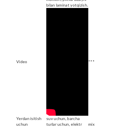
bilan laminat yotqizish.
Video
***
Yerdan isitish
suv uchun, barcha
uchun
turlar uchun, elektr
mix