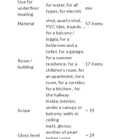
Use for
for water, for all
underfloor
mix
types, for electric
heating
vinyl, quartz vinyl,
Material
57 items
PVC tiles, boards ...
for a balcony /
loggia, for a
bathroom and a
toilet, for a garage,
for a summer
Room /
residence, for a
17 items
building
children's room, for
an apartment, for a
room, for a corridor,
for a kitchen , for
the hallway
inside, interior,
under a canopy or
Scope
> 19
balcony, walls or
ceiling
matt, glossy,
mother of pearl
Gloss level
> 29
(when using