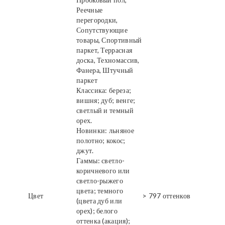
Реечные
перегородки,
Сопутствующие
товары, Спортивный
паркет, Террасная
доска, Техномассив,
Фанера, Штучный
паркет
Классика: береза;
вишня; дуб; венге;
светлый и темный
орех.
Новинки: льняное
полотно; кокос;
джут.
Гаммы: светло-
коричневого или
светло-рыжего
цвета; темного
Цвет
> 797 оттенков
(цвета дуб или
орех); белого
оттенка (акация);