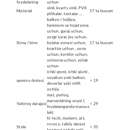
foydalaning
uchun
vinil, kvarts vinil, PVX
Material
57 ta buyum
plitkalar, taxtalar ...
balkon / lodjiya,
hammom va hojatxona
uchun, garaj uchun,
yozgi turar joy uchun,
Xona / bino
bolalar xonasi uchun,
17 ta buyum
kvartira uchun , xona
uchun, koridor uchun,
oshxona uchun, yo'lak
uchun
ichki qismi, ichki qismi ,
soyabon yoki balkon,
qamrov doirasi
> 19
devorlar yoki shift
ostida
mat, porloq,
marvaridning onasi (
Yaltiroq darajasi
> 29
foydalanganda maxsus
lak)
hi-tech, modern, art,
rococo, tabiiy daraxt
Style
> 35
kesmasi ostida yoki