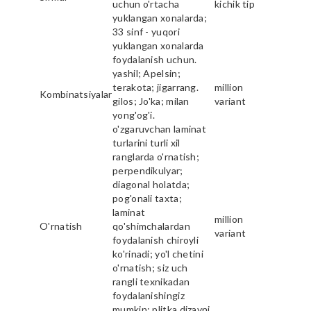
uchun o'rtacha
kichik tip
yuklangan xonalarda;
33 sinf - yuqori
yuklangan xonalarda
foydalanish uchun.
yashil; Apelsin;
terakota; jigarrang.
million
Kombinatsiyalar
gilos; Jo'ka; milan
variant
yong'og'i.
o'zgaruvchan laminat
turlarini turli xil
ranglarda o'rnatish;
perpendikulyar;
diagonal holatda;
pog'onali taxta;
laminat
million
O'rnatish
qo'shimchalardan
variant
foydalanish chiroyli
ko'rinadi; yo'l chetini
o'rnatish; siz uch
rangli texnikadan
foydalanishingiz
mumkin; plitka dizayni