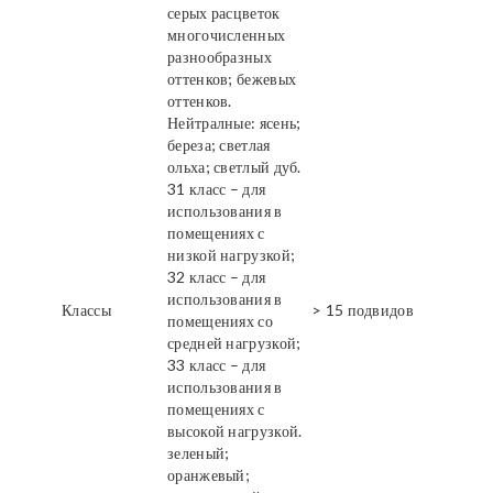
серых расцветок
многочисленных
разнообразных
оттенков; бежевых
оттенков.
Нейтралные: ясень;
береза; светлая
ольха; светлый дуб.
31 класс – для
использования в
помещениях с
низкой нагрузкой;
32 класс – для
использования в
Классы
> 15 подвидов
помещениях со
средней нагрузкой;
33 класс – для
использования в
помещениях с
высокой нагрузкой.
зеленый;
оранжевый;