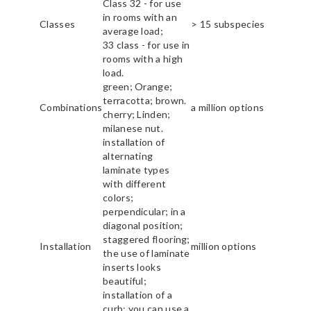
Class 32 - for use
in rooms with an
Classes
> 15 subspecies
average load;
33 class - for use in
rooms with a high
load.
green; Orange;
terracotta; brown.
Combinations
a million options
cherry; Linden;
milanese nut.
installation of
alternating
laminate types
with different
colors;
perpendicular; in a
diagonal position;
staggered flooring;
Installation
million options
the use of laminate
inserts looks
beautiful;
installation of a
curb; you can use a