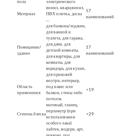
пола
электрического
винил, кварцвинил,
57
Материал
ПВХ плитка, доска
наименований
...
для балкона/лоджии,
для ванной и
туалета, для гаража,
для дачи, для
Помещение/
17
детской комнаты,
здание
наименований
для квартиры, для
комнаты, для
коридора, для кухни,
для прихожей
внутри, интерьер,
Область
под навес или
>19
применения
балкон, стены либо
потолок
матовый, гланец,
перламутр (при
Степень блеска
>29
использовании
особого лака)
хайтек, модерн, арт,
роккоко, под