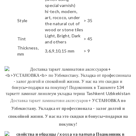
special varnish)
hi-tech, modern,
art, rococo, under
Style
> 35
the natural cut of
wood or stone tiles
Light, Bright, Dark
Tint
> 45
and others
Thickness,
3,6,9,10,15 mm
> 9
mm
Доставка таркет ламинатови аксессуаров+
УСТАНОВКА
по
Узбекистану. Укладка от профессионала - залог долгой и
спокойной жизни. У нас на это скидки и бонусы=подарки на
покупку!