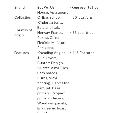
Brand
EcoPol.Uz
=Representative
House, Apartment,
Collection
Office, School,
> 50 locations
Kindergarten ...
Belgium, Italy,
Country of
Norway, France,
> 53 countries
origin
Russia, China
Flexible, Moisture
Resistant,
Features
Kneading Angles,
> 143 Features
1-14 Layers,
Custom Design,
Quartz -Vinyl Tiles,
Barn boards,
Curbs, Vinyl
flooring, Geometric
parquet, Base
primers, Parquet
primers, Decors,
Wood wall panels,
Engineered board,