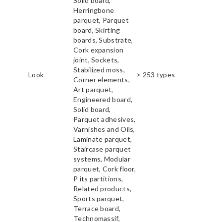
Solid board,
Herringbone
parquet, Parquet
board, Skirting
boards, Substrate,
Cork expansion
joint, Sockets,
Stabilized moss,
Look
> 253 types
Corner elements,
Art parquet,
Engineered board,
Solid board,
Parquet adhesives,
Varnishes and Oils,
Laminate parquet,
Staircase parquet
systems, Modular
parquet, Cork floor,
P its partitions,
Related products,
Sports parquet,
Terrace board,
Technomassif,