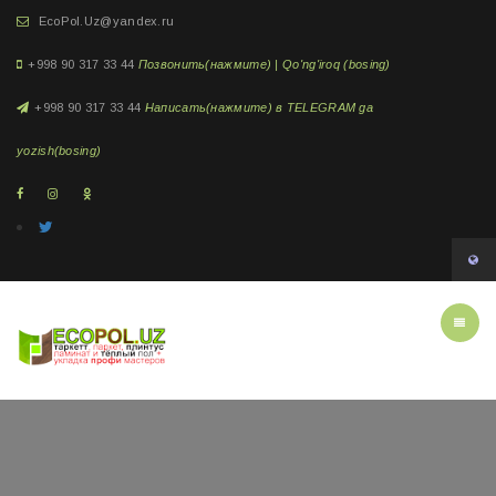
EcoPol.Uz@yandex.ru
+998 90 317 33 44
Позвонить(нажмите) | Qo'ng'iroq (bosing)
+998 90 317 33 44
Написать(нажмите) в TELEGRAM ga
yozish(bosing)