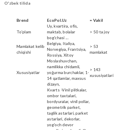
O'zbek tilida
Brend
EcoPol.Uz
= Vakil
Uy, kvartira, ofis,
To'plam
maktab, bolalar
> 50 ta joy
bog'chasi ...
Belgiya, Italiya,
Mamlakat kelib
> 53
Norvegiya, Frantsiya,
chiqishi
mamlakat
Rossiya, Xitoy
Moslashuvchan,
namlikka chidamli,
> 143
Xususiyatlar
yoğurma burchaklar, 1-
xususiyatlari
14 qatlamlar, maxsus
dizayn,
Kvarts -Vinil plitkalar,
ombor taxtalari,
bordyuralar, vinil pollar,
geometrik parket,
taglik astarlari, parket
astarlari, dekorlar,
yog'och devor