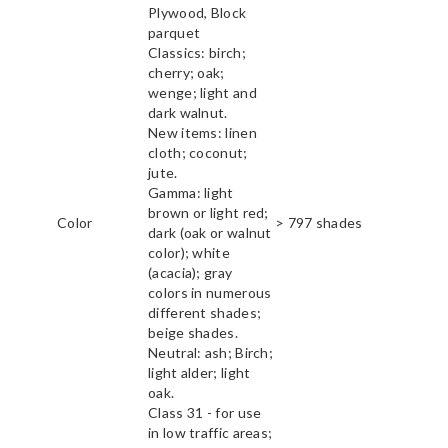
Plywood, Block
parquet
Classics: birch;
cherry; oak;
wenge; light and
dark walnut.
New items: linen
cloth; coconut;
jute.
Gamma: light
brown or light red;
Color
> 797 shades
dark (oak or walnut
color); white
(acacia); gray
colors in numerous
different shades;
beige shades.
Neutral: ash; Birch;
light alder; light
oak.
Class 31 - for use
in low traffic areas;