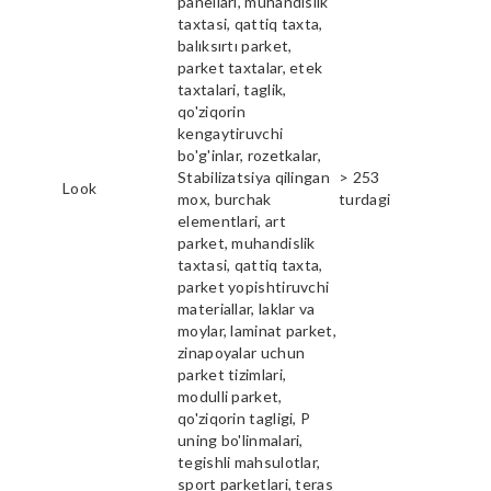
panellari, muhandislik
taxtasi, qattiq taxta,
balıksırtı parket,
parket taxtalar, etek
taxtalari, taglik,
qo'ziqorin
kengaytiruvchi
bo'g'inlar, rozetkalar,
Stabilizatsiya qilingan
> 253
Look
mox, burchak
turdagi
elementlari, art
parket, muhandislik
taxtasi, qattiq taxta,
parket yopishtiruvchi
materiallar, laklar va
moylar, laminat parket,
zinapoyalar uchun
parket tizimlari,
modulli parket,
qo'ziqorin tagligi, P
uning bo'linmalari,
tegishli mahsulotlar,
sport parketlari, teras