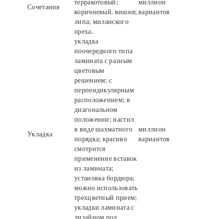
терракотовый;
миллион
Сочетания
коричневый. вишня;
вариантов
липа; миланского
ореха.
укладка
поочередного типа
ламината с разным
цветовым
решением; с
перпендикулярным
расположением; в
диагональном
положении; настил
в виде шахматного
миллион
Укладка
порядка; красиво
вариантов
смотрится
применение вставок
из ламината;
установка бордюра;
можно использовать
трехцветный прием;
укладки ламината с
дизайном под