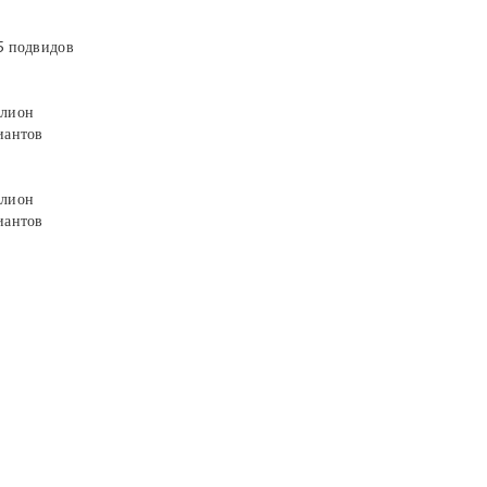
5 подвидов
лион
иантов
лион
иантов