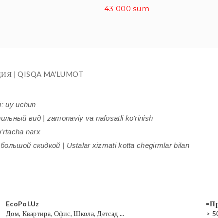
43 000 sum
ИЯ | QISQA MA'LUMOT
i: uy uchun
ьный вид | zamonaviy va nafosatli ko'rinish
'rtacha narx
ольшой скидкой | Ustalar xizmati kotta chegirmlar bilan
EcoPol.Uz
=Пр
Дом, Квартира, Офис, Школа, Детсад ...
> 5