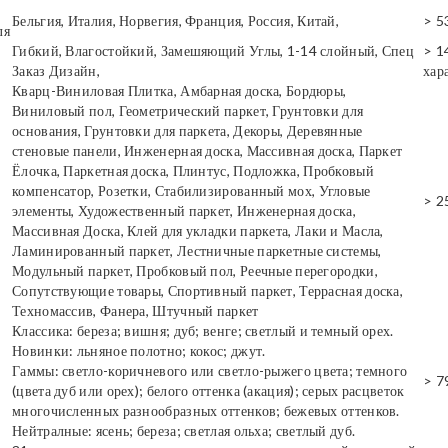
Бельгия, Италия, Норвегия, Франция, Россия, Китай,
> 5
ля
Гибкий, Влагостойкий, Замешяющий Углы, 1-14 слойный, Спец
> 1
Заказ Дизайн,
хар
Кварц-Виниловая Плитка, Амбарная доска, Бордюры,
Виниловый пол, Геометрический паркет, Грунтовки для
основания, Грунтовки для паркета, Декоры, Деревянные
стеновые панели, Инженерная доска, Массивная доска, Паркет
Ёлочка, Паркетная доска, Плинтус, Подложка, Пробковый
компенсатор, Розетки, Стабилизированный мох, Угловые
> 2
элементы, Художественный паркет, Инженерная доска,
Массивная Доска, Клей для укладки паркета, Лаки и Масла,
Ламинированный паркет, Лестничные паркетные системы,
Модульный паркет, Пробковый пол, Реечные перегородки,
Сопутствующие товары, Спортивный паркет, Террасная доска,
Техномассив, Фанера, Штучный паркет
Классика: береза; вишня; дуб; венге; светлый и темный орех.
Новинки: льняное полотно; кокос; джут.
Гаммы: светло-коричневого или светло-рыжего цвета; темного
> 7
(цвета дуб или орех); белого оттенка (акация); серых расцветок
многочисленных разнообразных оттенков; бежевых оттенков.
Нейтралные: ясень; береза; светлая ольха; светлый дуб.