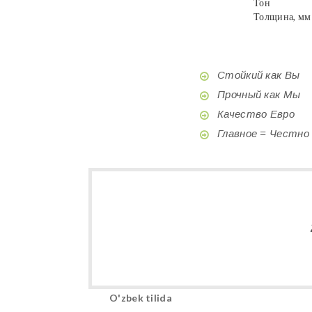
Тон
Толщина, мм
Стойкий как Вы
Прочный как Мы
Качество Евро
Главное = Честно
O'zbek tilida