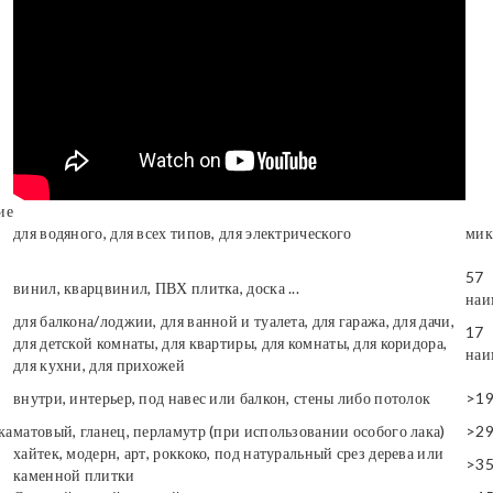
ие
для водяного, для всех типов, для электрического
мик
57
винил, кварцвинил, ПВХ плитка, доска ...
наи
для балкона/лоджии, для ванной и туалета, для гаража, для дачи,
17
для детской комнаты, для квартиры, для комнаты, для коридора,
наи
для кухни, для прихожей
внутри, интерьер, под навес или балкон, стены либо потолок
>1
ка
матовый, гланец, перламутр (при использовании особого лака)
>2
хайтек, модерн, арт, роккоко, под натуральный срез дерева или
>3
каменной плитки