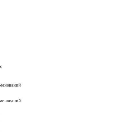
с
менований
менований
9
9
5