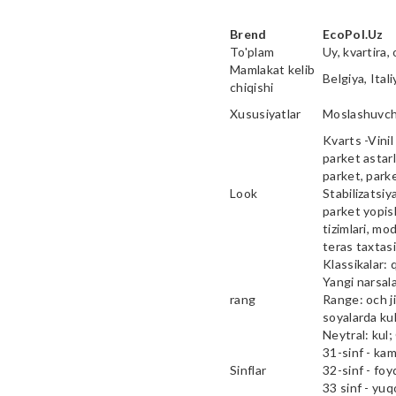
Brend
EcoPol.Uz
To'plam
Uy, kvartira, 
Mamlakat kelib
Belgiya, Ital
chiqishi
Xususiyatlar
Moslashuvcha
Kvarts -Vinil 
parket astarl
parket, parke
Look
Stabilizatsiy
parket yopish
tizimlari, mod
teras taxtas
Klassikalar: 
Yangi narsala
rang
Range: och ji
soyalarda kul
Neytral: kul;
31-sinf - ka
Sinflar
32-sinf - fo
33 sinf - yu