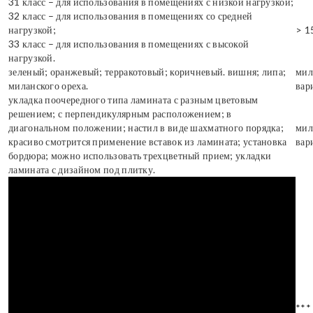
31 класс – для использования в помещениях с низкой нагрузкой;
32 класс – для использования в помещениях со средней
нагрузкой;
> 1
33 класс – для использования в помещениях с высокой
нагрузкой.
зеленый; оранжевый; терракотовый; коричневый. вишня; липа;
мил
миланского ореха.
вар
укладка поочередного типа ламината с разным цветовым
решением; с перпендикулярным расположением; в
диагональном положении; настил в виде шахматного порядка;
мил
красиво смотрится применение вставок из ламината; установка
вар
бордюра; можно использовать трехцветный прием; укладки
ламината с дизайном под плитку.
***