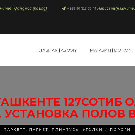
те) | Qo'ng'iroq (bosing)
Написать(нажмите) 
+998 90 317 33 44
ГЛАВНАЯ | ASOSIY
МАГАЗИН | DO'KON
АШКЕНТЕ 127СОТИБ 
 УСТАНОВКА ПОЛОВ 
ТАРКЕТТ, ПАРКЕТ, ПЛИНТУСЫ, УГОЛКИ И ПОРОГИ