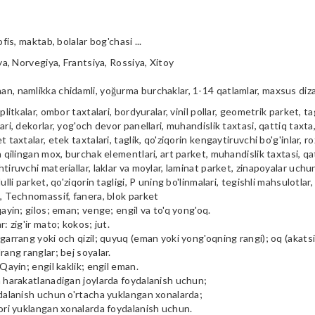
ofis, maktab, bolalar bog'chasi ...
iya, Norvegiya, Frantsiya, Rossiya, Xitoy
n, namlikka chidamli, yoğurma burchaklar, 1-14 qatlamlar, maxsus diz
plitkalar, ombor taxtalari, bordyuralar, vinil pollar, geometrik parket, tag
ari, dekorlar, yog'och devor panellari, muhandislik taxtasi, qattiq taxta, 
t taxtalar, etek taxtalari, taglik, qo'ziqorin kengaytiruvchi bo'g'inlar, ro
a qilingan mox, burchak elementlari, art parket, muhandislik taxtasi, qa
tiruvchi materiallar, laklar va moylar, laminat parket, zinapoyalar uchu
ulli parket, qo'ziqorin tagligi, P uning bo'linmalari, tegishli mahsulotlar,
i, Technomassif, fanera, blok parket
qayin; gilos; eman; venge; engil va to'q yong'oq.
r: zig'ir mato; kokos; jut.
garrang yoki och qizil; quyuq (eman yoki yong'oqning rangi); oq (akatsiya
rang ranglar; bej soyalar.
 Qayin; engil kaklik; engil eman.
m harakatlanadigan joylarda foydalanish uchun;
ydalanish uchun o'rtacha yuklangan xonalarda;
qori yuklangan xonalarda foydalanish uchun.