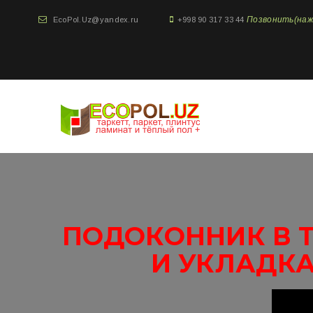
Позвонить(нажми
EcoPol.Uz@yandex.ru
+998 90 317 33 44
ПОДОКОННИК В Т
И УКЛАДКА