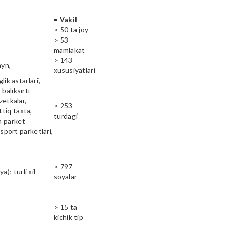
= Vakil
> 50 ta joy
> 53
mamlakat
> 143
ayn,
xususiyatlari
lik astarlari,
balıksırtı
zetkalar,
> 253
ttiq taxta,
turdagi
n parket
 sport parketlari,
> 797
); turli xil
soyalar
> 15 ta
kichik tip