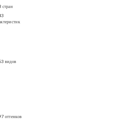
3 стран
43
актеристик
53 видов
97 оттенков