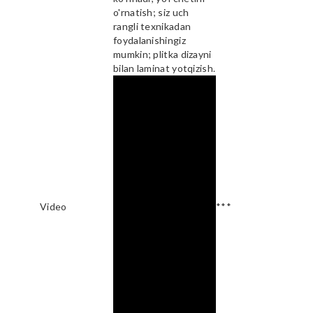
o'rnatish; siz uch
rangli texnikadan
foydalanishingiz
mumkin; plitka dizayni
bilan laminat yotqizish.
Video
***