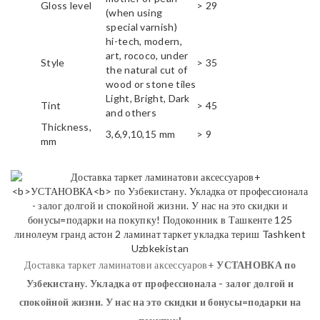
Gloss level
> 29
(when using
special varnish)
hi-tech, modern,
art, rococo, under
Style
> 35
the natural cut of
wood or stone tiles
Light, Bright, Dark
Tint
> 45
and others
Thickness,
3,6,9,10,15 mm
> 9
mm
Доставка таркет ламинатови аксессуаров+
УСТАНОВКА
по
Узбекистану. Укладка от профессионала - залог долгой и
спокойной жизни. У нас на это скидки и бонусы=подарки на