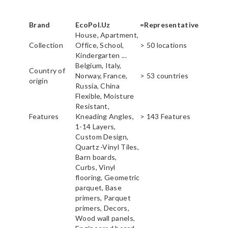
Brand
EcoPol.Uz
=Representative
House, Apartment,
Collection
Office, School,
> 50 locations
Kindergarten ...
Belgium, Italy,
Country of
Norway, France,
> 53 countries
origin
Russia, China
Flexible, Moisture
Resistant,
Features
Kneading Angles,
> 143 Features
1-14 Layers,
Custom Design,
Quartz -Vinyl Tiles,
Barn boards,
Curbs, Vinyl
flooring, Geometric
parquet, Base
primers, Parquet
primers, Decors,
Wood wall panels,