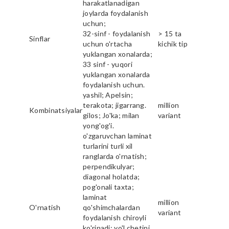
harakatlanadigan
joylarda foydalanish
uchun;
32-sinf - foydalanish
> 15 ta
Sinflar
uchun o'rtacha
kichik tip
yuklangan xonalarda;
33 sinf - yuqori
yuklangan xonalarda
foydalanish uchun.
yashil; Apelsin;
terakota; jigarrang.
million
Kombinatsiyalar
gilos; Jo'ka; milan
variant
yong'og'i.
o'zgaruvchan laminat
turlarini turli xil
ranglarda o'rnatish;
perpendikulyar;
diagonal holatda;
pog'onali taxta;
laminat
million
O'rnatish
qo'shimchalardan
variant
foydalanish chiroyli
ko'rinadi; yo'l chetini