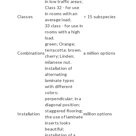
in low traffic areas;
Class 32 - for use
in rooms with an
Classes
> 15 subspecies
average load;
33 class - for use in
rooms with a high
load.
green; Orange;
terracotta; brown.
Combinations
a million options
cherry; Linden;
milanese nut.
installation of
alternating
laminate types
with different
colors;
perpendicular; in a
diagonal position;
staggered flooring;
Installation
million options
the use of laminate
inserts looks
beautiful;
installation of a