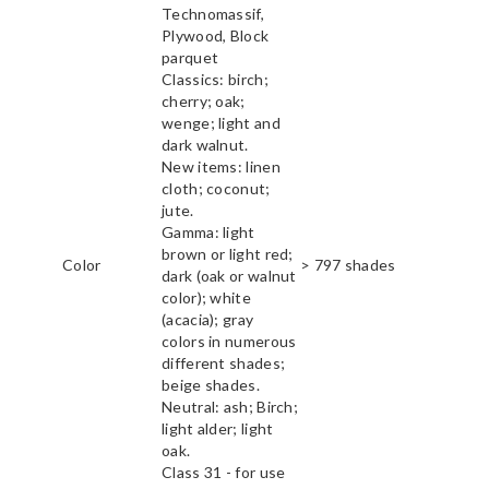
Technomassif,
Plywood, Block
parquet
Classics: birch;
cherry; oak;
wenge; light and
dark walnut.
New items: linen
cloth; coconut;
jute.
Gamma: light
brown or light red;
Color
> 797 shades
dark (oak or walnut
color); white
(acacia); gray
colors in numerous
different shades;
beige shades.
Neutral: ash; Birch;
light alder; light
oak.
Class 31 - for use