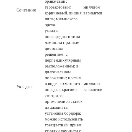
оранжевый;
терракотовый;
миллион
Сочетания
коричневый. вишня;
вариантов
липа; миланского
ореха.
укладка
поочередного типа
ламината с разным
цветовым
решением; с
перпендикулярным
расположением; в
диагональном
положении; настил
в виде шахматного
миллион
Укладка
порядка; красиво
вариантов
смотрится
применение вставок
из ламината;
установка бордюра;
можно использовать
трехцветный прием;
укладки ламината с