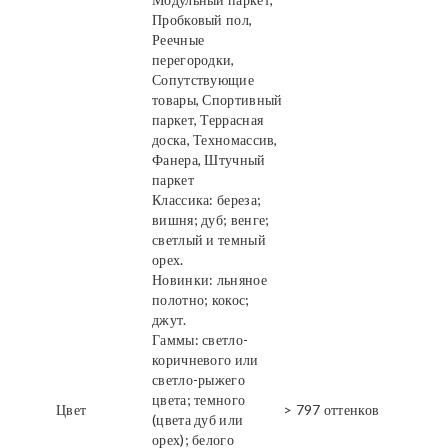
Пробковый пол,
Реечные
перегородки,
Сопутствующие
товары, Спортивный
паркет, Террасная
доска, Техномассив,
Фанера, Штучный
паркет
Классика: береза;
вишня; дуб; венге;
светлый и темный
орех.
Новинки: льняное
полотно; кокос;
джут.
Гаммы: светло-
коричневого или
светло-рыжего
цвета; темного
Цвет
> 797 оттенков
(цвета дуб или
орех); белого