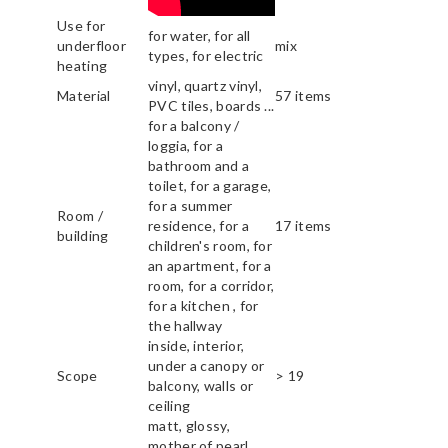
Use for
for water, for all
underfloor
mix
types, for electric
heating
vinyl, quartz vinyl,
Material
57 items
PVC tiles, boards ...
for a balcony /
loggia, for a
bathroom and a
toilet, for a garage,
for a summer
Room /
residence, for a
17 items
building
children's room, for
an apartment, for a
room, for a corridor,
for a kitchen , for
the hallway
inside, interior,
under a canopy or
Scope
> 19
balcony, walls or
ceiling
matt, glossy,
mother of pearl