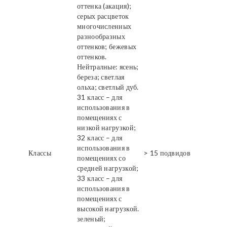
оттенка (акация);
серых расцветок
многочисленных
разнообразных
оттенков; бежевых
оттенков.
Нейтралные: ясень;
береза; светлая
ольха; светлый дуб.
31 класс – для
использования в
помещениях с
низкой нагрузкой;
32 класс – для
использования в
Классы
> 15 подвидов
помещениях со
средней нагрузкой;
33 класс – для
использования в
помещениях с
высокой нагрузкой.
зеленый;