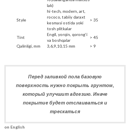
lak)
hi-tech, modern, art,
rococo, tabiiy daraxt
Style
> 35
kesmasi ostida yoki
tosh plitkalar
Engil, yorqin, qorong'i
Tint
> 45
va boshqalar
Qalinligi, mm
3,6,9,10,15 mm
> 9
Перед заливкой пола базовую
поверхность нужно покрыть грунтом,
который улучшит адгезию. Иначе
покрытие будет отслаиваться и
трескаться
on English