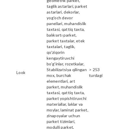
geometrik parket,
taglik astarlari, parket
astarlari, dekorlar,
yog'och devor
panellari, muhandislik
taxtasi, qattiq taxta,
balıksırtı parket,
parket taxtalar, etek
taxtalari, taglik,
qo'ziqorin
kengaytiruvchi
bo'g'inlar, rozetkalar,
Stabilizatsiya qilingan
> 253
Look
mox, burchak
turdagi
elementlari, art
parket, muhandislik
taxtasi, qattiq taxta,
parket yopishtiruvchi
materiallar, laklar va
moylar, laminat parket,
zinapoyalar uchun
parket tizimlari,
modulli parket,