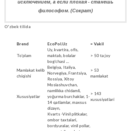
исключением, а если плохая - станешь
философом. (Сократ)
O'zbek tilida
Brend
EcoPol.Uz
= Vakil
Uy, kvartira, ofis,
To'plam
maktab, bolalar
> 50 ta joy
bog'chasi ...
Belgiya, Italiya,
Mamlakat kelib
> 53
Norvegiya, Frantsiya,
chiqishi
mamlakat
Rossiya, Xitoy
Moslashuvchan,
namlikka chidamli,
> 143
Xususiyatlar
yoğurma burchaklar, 1-
xususiyatlari
14 qatlamlar, maxsus
dizayn,
Kvarts -Vinil plitkalar,
ombor taxtalari,
bordyuralar, vinil pollar,