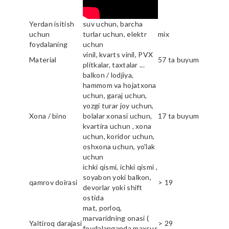
Yerdan isitish
suv uchun, barcha
uchun
turlar uchun, elektr
mix
foydalaning
uchun
vinil, kvarts vinil, PVX
Material
57 ta buyum
plitkalar, taxtalar ...
balkon / lodjiya,
hammom va hojatxona
uchun, garaj uchun,
yozgi turar joy uchun,
Xona / bino
bolalar xonasi uchun,
17 ta buyum
kvartira uchun , xona
uchun, koridor uchun,
oshxona uchun, yo'lak
uchun
ichki qismi, ichki qismi ,
soyabon yoki balkon,
qamrov doirasi
> 19
devorlar yoki shift
ostida
mat, porloq,
marvaridning onasi (
Yaltiroq darajasi
> 29
foydalanganda maxsus