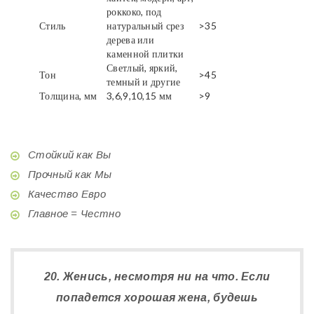
роккоко, под
Стиль
натуральный срез
>35
дерева или
каменной плитки
Светлый, яркий,
Тон
>45
темный и другие
Толщина, мм
3,6,9,10,15 мм
>9
Стойкий как Вы
Прочный как Мы
Качество Евро
Главное = Честно
20. Женись, несмотря ни на что. Если
попадется хорошая жена, будешь