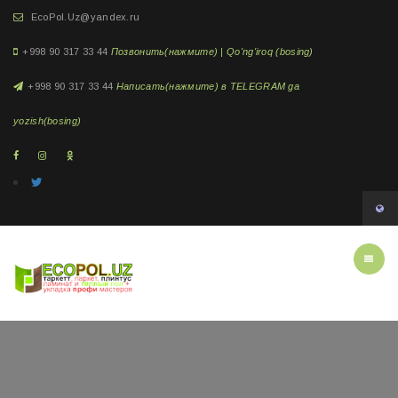
EcoPol.Uz@yandex.ru
+998 90 317 33 44
Позвонить(нажмите) | Qo'ng'iroq (bosing)
+998 90 317 33 44
Написать(нажмите) в TELEGRAM ga
yozish(bosing)