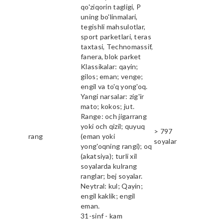
qo'ziqorin tagligi, P
uning bo'linmalari,
tegishli mahsulotlar,
sport parketlari, teras
taxtasi, Technomassif,
fanera, blok parket
Klassikalar: qayin;
gilos; eman; venge;
engil va to'q yong'oq.
Yangi narsalar: zig'ir
mato; kokos; jut.
Range: och jigarrang
yoki och qizil; quyuq
> 797
rang
(eman yoki
soyalar
yong'oqning rangi); oq
(akatsiya); turli xil
soyalarda kulrang
ranglar; bej soyalar.
Neytral: kul; Qayin;
engil kaklik; engil
eman.
31-sinf - kam