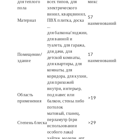
для теплого
всех типов, для
микс
пола
электрического
винил, кварцвинил,
57
Материал
ПВХ плитка, доска
наименований
...
для балкона/лоджии,
для ванной и
туалета, для гаража,
для дачи, для
Помещение/
17
детской комнаты,
здание
наименований
для квартиры, для
комнаты, для
коридора, для кухни,
для прихожей
внутри, интерьер,
Область
под навес или
>19
применения
балкон, стены либо
потолок
матовый, гланец,
перламутр (при
Степень блеска
>29
использовании
особого лака)
хайтек, модерн, арт,