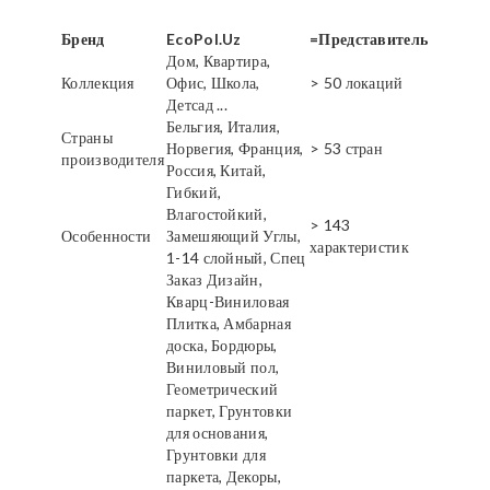
Бренд
EcoPol.Uz
=Представитель
Дом, Квартира,
Коллекция
Офис, Школа,
> 50 локаций
Детсад ...
Бельгия, Италия,
Страны
Норвегия, Франция,
> 53 стран
производителя
Россия, Китай,
Гибкий,
Влагостойкий,
> 143
Особенности
Замешяющий Углы,
характеристик
1-14 слойный, Спец
Заказ Дизайн,
Кварц-Виниловая
Плитка, Амбарная
доска, Бордюры,
Виниловый пол,
Геометрический
паркет, Грунтовки
для основания,
Грунтовки для
паркета, Декоры,