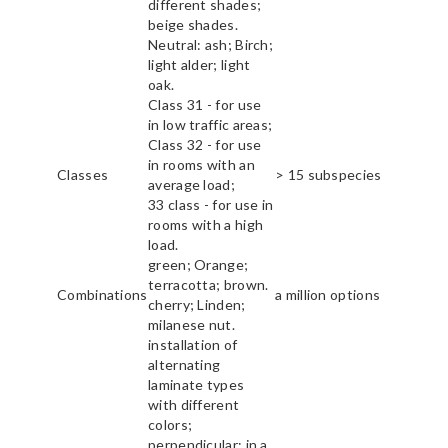
different shades;
beige shades.
Neutral: ash; Birch;
light alder; light
oak.
Class 31 - for use
in low traffic areas;
Class 32 - for use
in rooms with an
Classes
> 15 subspecies
average load;
33 class - for use in
rooms with a high
load.
green; Orange;
terracotta; brown.
Combinations
a million options
cherry; Linden;
milanese nut.
installation of
alternating
laminate types
with different
colors;
perpendicular; in a