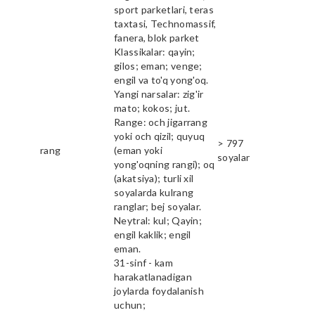
sport parketlari, teras
taxtasi, Technomassif,
fanera, blok parket
Klassikalar: qayin;
gilos; eman; venge;
engil va to'q yong'oq.
Yangi narsalar: zig'ir
mato; kokos; jut.
Range: och jigarrang
yoki och qizil; quyuq
> 797
rang
(eman yoki
soyalar
yong'oqning rangi); oq
(akatsiya); turli xil
soyalarda kulrang
ranglar; bej soyalar.
Neytral: kul; Qayin;
engil kaklik; engil
eman.
31-sinf - kam
harakatlanadigan
joylarda foydalanish
uchun;