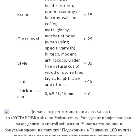
inside, interior,
under a canopy or
Scope
> 19
balcony, walls or
ceiling
matt, glossy,
mother of pearl
Gloss level
> 29
(when using
special varnish)
hi-tech, modern,
art, rococo, under
Style
> 35
the natural cut of
wood or stone tiles
Light, Bright, Dark
Tint
> 45
and others
Thickness,
3,6,9,10,15 mm
> 9
mm