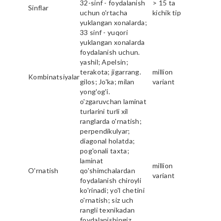
32-sinf - foydalanish
> 15 ta
Sinflar
uchun o'rtacha
kichik tip
yuklangan xonalarda;
33 sinf - yuqori
yuklangan xonalarda
foydalanish uchun.
yashil; Apelsin;
terakota; jigarrang.
million
Kombinatsiyalar
gilos; Jo'ka; milan
variant
yong'og'i.
o'zgaruvchan laminat
turlarini turli xil
ranglarda o'rnatish;
perpendikulyar;
diagonal holatda;
pog'onali taxta;
laminat
million
O'rnatish
qo'shimchalardan
variant
foydalanish chiroyli
ko'rinadi; yo'l chetini
o'rnatish; siz uch
rangli texnikadan
foydalanishingiz