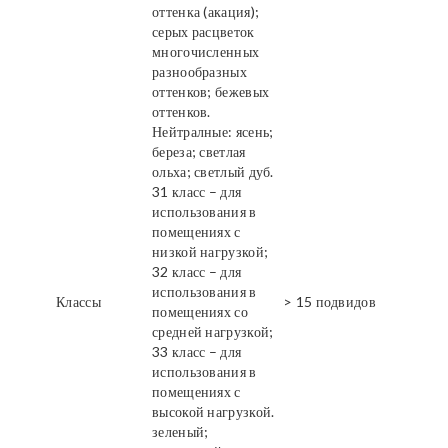
оттенка (акация);
серых расцветок
многочисленных
разнообразных
оттенков; бежевых
оттенков.
Нейтралные: ясень;
береза; светлая
ольха; светлый дуб.
31 класс – для
использования в
помещениях с
низкой нагрузкой;
32 класс – для
использования в
Классы
> 15 подвидов
помещениях со
средней нагрузкой;
33 класс – для
использования в
помещениях с
высокой нагрузкой.
зеленый;