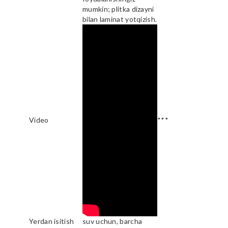
mumkin; plitka dizayni
bilan laminat yotqizish.
Video
***
Yerdan isitish
suv uchun, barcha