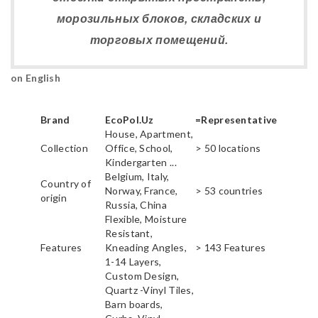
морозильных блоков, складских и
торговых помещений.
on English
Brand
EcoPol.Uz
=Representative
House, Apartment,
Collection
Office, School,
> 50 locations
Kindergarten ...
Belgium, Italy,
Country of
Norway, France,
> 53 countries
origin
Russia, China
Flexible, Moisture
Resistant,
Features
Kneading Angles,
> 143 Features
1-14 Layers,
Custom Design,
Quartz -Vinyl Tiles,
Barn boards,