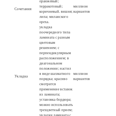
оранжевый;
терракотовый;
миллион
Сочетания
коричневый. вишня;
вариантов
липа; миланского
ореха.
укладка
поочередного типа
ламината с разным
цветовым
решением; с
перпендикулярным
расположением; в
диагональном
положении; настил
в виде шахматного
миллион
Укладка
порядка; красиво
вариантов
смотрится
применение вставок
из ламината;
установка бордюра;
можно использовать
трехцветный прием;
укладки ламината с