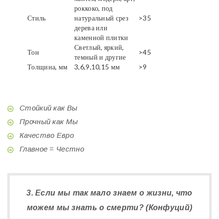
роккоко, под
Стиль
натуральный срез
>35
дерева или
каменной плитки
Светлый, яркий,
Тон
>45
темный и другие
Толщина, мм
3,6,9,10,15 мм
>9
Стойкий как Вы
Прочный как Мы
Качество Евро
Главное = Честно
3. Если мы так мало знаем о жизни, что
можем мы знать о смерти? (Конфуций)