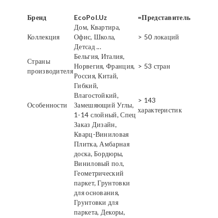
Бренд
EcoPol.Uz
=Представитель
Дом, Квартира,
Коллекция
Офис, Школа,
> 50 локаций
Детсад ...
Бельгия, Италия,
Страны
Норвегия, Франция,
> 53 стран
производителя
Россия, Китай,
Гибкий,
Влагостойкий,
> 143
Особенности
Замешяющий Углы,
характеристик
1-14 слойный, Спец
Заказ Дизайн,
Кварц-Виниловая
Плитка, Амбарная
доска, Бордюры,
Виниловый пол,
Геометрический
паркет, Грунтовки
для основания,
Грунтовки для
паркета, Декоры,