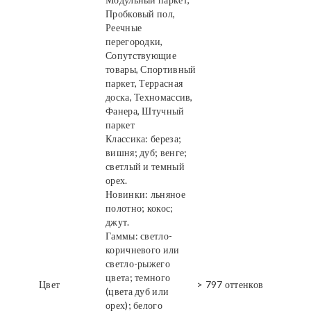
Пробковый пол,
Реечные
перегородки,
Сопутствующие
товары, Спортивный
паркет, Террасная
доска, Техномассив,
Фанера, Штучный
паркет
Классика: береза;
вишня; дуб; венге;
светлый и темный
орех.
Новинки: льняное
полотно; кокос;
джут.
Гаммы: светло-
коричневого или
светло-рыжего
цвета; темного
Цвет
> 797 оттенков
(цвета дуб или
орех); белого