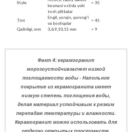
Style
> 35
kesmasi ostida yoki
tosh plitkalar
Engil, yorqin, qorong'i
Tint
> 45
va boshqalar
Qalinligi, mm
3,6,9,10,15 mm
> 9
Факт 4: керамогранит
морозоустойчивзасчет низкой
поглощаемости воды - Напольное
покрытие из керамогранита имеет
низкую степень поглощения воды,
делая материал устойчивым к резким
перепадам температуры и влажности.
Керамогранит можно использовать для
отделки открытых пространств,