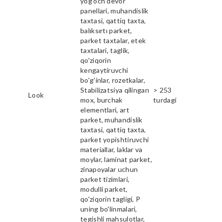
yog'och devor
panellari, muhandislik
taxtasi, qattiq taxta,
balıksırtı parket,
parket taxtalar, etek
taxtalari, taglik,
qo'ziqorin
kengaytiruvchi
bo'g'inlar, rozetkalar,
Stabilizatsiya qilingan
> 253
Look
mox, burchak
turdagi
elementlari, art
parket, muhandislik
taxtasi, qattiq taxta,
parket yopishtiruvchi
materiallar, laklar va
moylar, laminat parket,
zinapoyalar uchun
parket tizimlari,
modulli parket,
qo'ziqorin tagligi, P
uning bo'linmalari,
tegishli mahsulotlar,