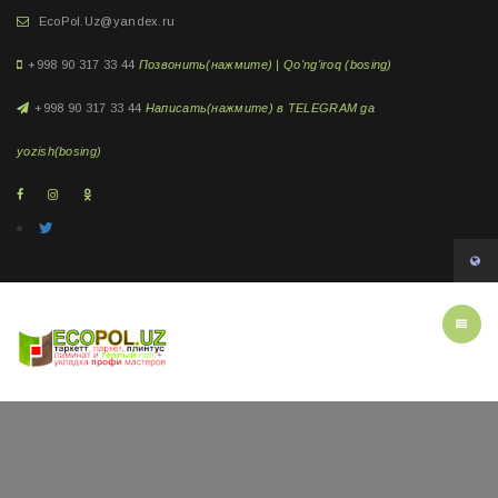
EcoPol.Uz@yandex.ru
+998 90 317 33 44
Позвонить(нажмите) | Qo'ng'iroq (bosing)
+998 90 317 33 44
Написать(нажмите) в TELEGRAM ga
yozish(bosing)