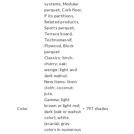
systems, Modular
parquet, Cork floor,
P its partitions,
Related products,
Sports parquet,
Terrace board,
Technomassif,
Plywood, Block
parquet
Classics: birch;
cherry; oak;
wenge; light and
dark walnut.
New items: linen
cloth; coconut;
jute.
Gamma: light
brown or light red;
Color
> 797 shades
dark (oak or walnut
color); white
(acacia); gray
colors in numerous