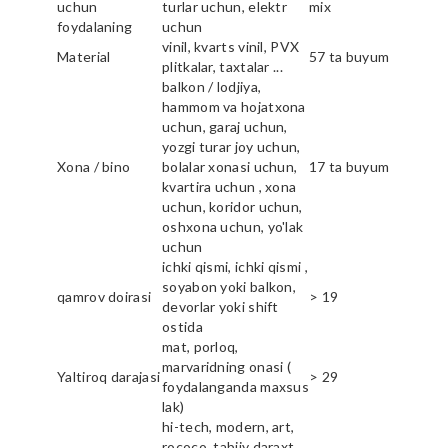
uchun
turlar uchun, elektr
mix
foydalaning
uchun
vinil, kvarts vinil, PVX
Material
57 ta buyum
plitkalar, taxtalar ...
balkon / lodjiya,
hammom va hojatxona
uchun, garaj uchun,
yozgi turar joy uchun,
Xona / bino
bolalar xonasi uchun,
17 ta buyum
kvartira uchun , xona
uchun, koridor uchun,
oshxona uchun, yo'lak
uchun
ichki qismi, ichki qismi ,
soyabon yoki balkon,
qamrov doirasi
> 19
devorlar yoki shift
ostida
mat, porloq,
marvaridning onasi (
Yaltiroq darajasi
> 29
foydalanganda maxsus
lak)
hi-tech, modern, art,
rococo, tabiiy daraxt