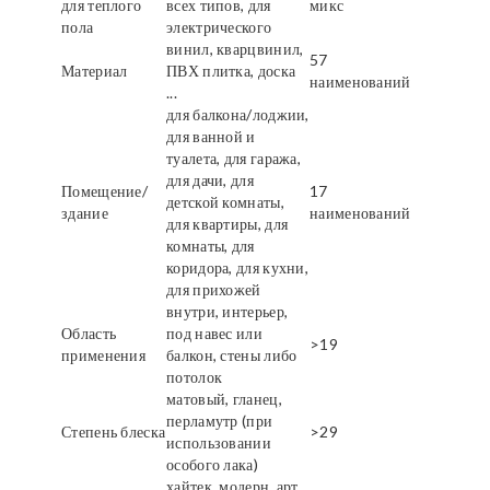
для теплого
всех типов, для
микс
пола
электрического
винил, кварцвинил,
57
Материал
ПВХ плитка, доска
наименований
...
для балкона/лоджии,
для ванной и
туалета, для гаража,
для дачи, для
Помещение/
17
детской комнаты,
здание
наименований
для квартиры, для
комнаты, для
коридора, для кухни,
для прихожей
внутри, интерьер,
Область
под навес или
>19
применения
балкон, стены либо
потолок
матовый, гланец,
перламутр (при
Степень блеска
>29
использовании
особого лака)
хайтек, модерн, арт,