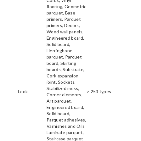
Curbs, Vinyl
flooring, Geometric
parquet, Base
primers, Parquet
primers, Decors,
Wood wall panels,
Engineered board,
Solid board,
Herringbone
parquet, Parquet
board, Skirting
boards, Substrate,
Cork expansion
joint, Sockets,
Stabilized moss,
Look
> 253 types
Corner elements,
Art parquet,
Engineered board,
Solid board,
Parquet adhesives,
Varnishes and Oils,
Laminate parquet,
Staircase parquet