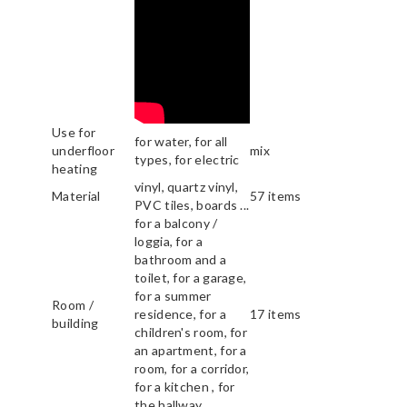
Use for
for water, for all
underfloor
mix
types, for electric
heating
vinyl, quartz vinyl,
Material
57 items
PVC tiles, boards ...
for a balcony /
loggia, for a
bathroom and a
toilet, for a garage,
for a summer
Room /
residence, for a
17 items
building
children's room, for
an apartment, for a
room, for a corridor,
for a kitchen , for
the hallway