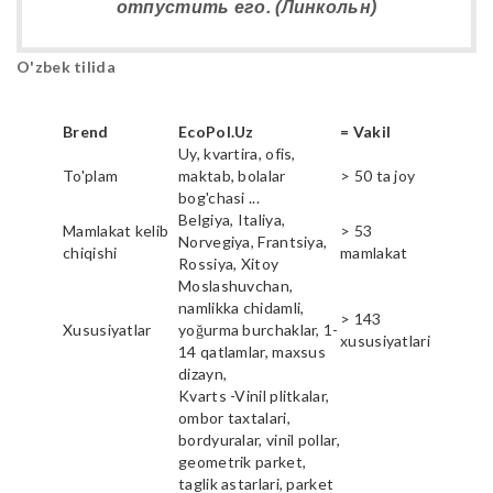
отпустить его. (Линкольн)
O'zbek tilida
Brend
EcoPol.Uz
= Vakil
Uy, kvartira, ofis,
To'plam
maktab, bolalar
> 50 ta joy
bog'chasi ...
Belgiya, Italiya,
Mamlakat kelib
> 53
Norvegiya, Frantsiya,
chiqishi
mamlakat
Rossiya, Xitoy
Moslashuvchan,
namlikka chidamli,
> 143
Xususiyatlar
yoğurma burchaklar, 1-
xususiyatlari
14 qatlamlar, maxsus
dizayn,
Kvarts -Vinil plitkalar,
ombor taxtalari,
bordyuralar, vinil pollar,
geometrik parket,
taglik astarlari, parket