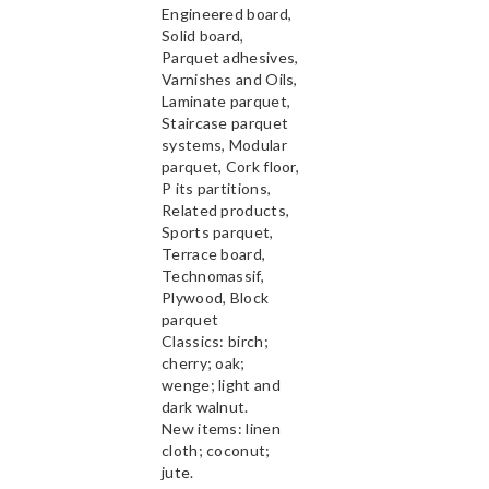
Engineered board,
Solid board,
Parquet adhesives,
Varnishes and Oils,
Laminate parquet,
Staircase parquet
systems, Modular
parquet, Cork floor,
P its partitions,
Related products,
Sports parquet,
Terrace board,
Technomassif,
Plywood, Block
parquet
Classics: birch;
cherry; oak;
wenge; light and
dark walnut.
New items: linen
cloth; coconut;
jute.