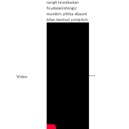
rangli texnikadan
foydalanishingiz
mumkin; plitka dizayni
bilan laminat yotqizish.
Video
***