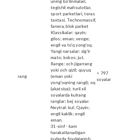
uning bo'linmalari,
tegishli mahsulotlar,
sport parketlari, teras
taxtasi, Technomassif,
fanera, blok parket
Klassikalar: qayin;
gilos; eman; venge;
engil va to'q yong'oq.
Yangi narsalar: zig'ir
mato; kokos; jut.
Range: och jigarrang
yoki och qizil; quyuq
> 797
rang
(eman yoki
soyalar
yong'oqning rangi); oq
(akatsiya); turli xil
soyalarda kulrang
ranglar; bej soyalar.
Neytral: kul; Qayin;
engil kaklik; engil
eman.
31-sinf - kam
harakatlanadigan
joylarda foydalanish