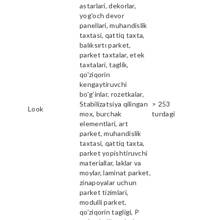
astarlari, dekorlar,
yog'och devor
panellari, muhandislik
taxtasi, qattiq taxta,
balıksırtı parket,
parket taxtalar, etek
taxtalari, taglik,
qo'ziqorin
kengaytiruvchi
bo'g'inlar, rozetkalar,
Stabilizatsiya qilingan
> 253
Look
mox, burchak
turdagi
elementlari, art
parket, muhandislik
taxtasi, qattiq taxta,
parket yopishtiruvchi
materiallar, laklar va
moylar, laminat parket,
zinapoyalar uchun
parket tizimlari,
modulli parket,
qo'ziqorin tagligi, P