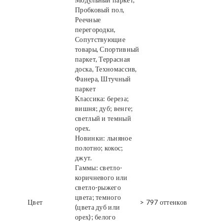
Пробковый пол,
Реечные
перегородки,
Сопутствующие
товары, Спортивный
паркет, Террасная
доска, Техномассив,
Фанера, Штучный
паркет
Классика: береза;
вишня; дуб; венге;
светлый и темный
орех.
Новинки: льняное
полотно; кокос;
джут.
Гаммы: светло-
коричневого или
светло-рыжего
цвета; темного
Цвет
> 797 оттенков
(цвета дуб или
орех); белого