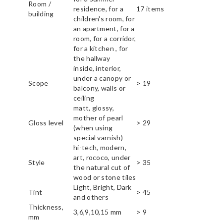
Room /
residence, for a
17 items
building
children's room, for
an apartment, for a
room, for a corridor,
for a kitchen , for
the hallway
inside, interior,
under a canopy or
Scope
> 19
balcony, walls or
ceiling
matt, glossy,
mother of pearl
Gloss level
> 29
(when using
special varnish)
hi-tech, modern,
art, rococo, under
Style
> 35
the natural cut of
wood or stone tiles
Light, Bright, Dark
Tint
> 45
and others
Thickness,
3,6,9,10,15 mm
> 9
mm