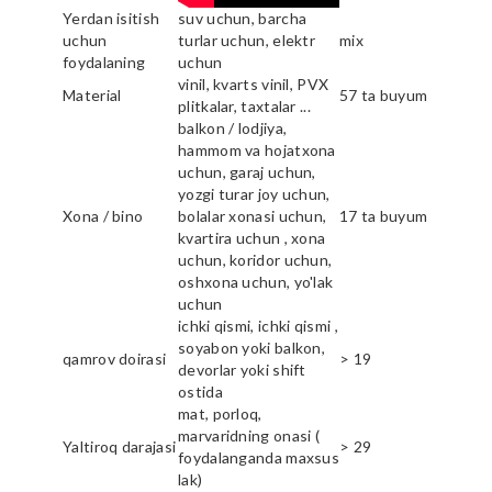
Yerdan isitish
suv uchun, barcha
uchun
turlar uchun, elektr
mix
foydalaning
uchun
vinil, kvarts vinil, PVX
Material
57 ta buyum
plitkalar, taxtalar ...
balkon / lodjiya,
hammom va hojatxona
uchun, garaj uchun,
yozgi turar joy uchun,
Xona / bino
bolalar xonasi uchun,
17 ta buyum
kvartira uchun , xona
uchun, koridor uchun,
oshxona uchun, yo'lak
uchun
ichki qismi, ichki qismi ,
soyabon yoki balkon,
qamrov doirasi
> 19
devorlar yoki shift
ostida
mat, porloq,
marvaridning onasi (
Yaltiroq darajasi
> 29
foydalanganda maxsus
lak)