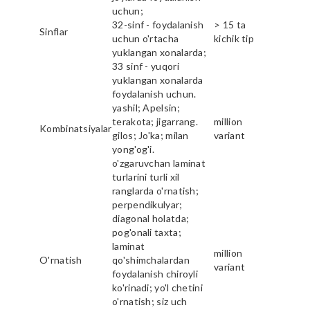
uchun;
32-sinf - foydalanish
> 15 ta
Sinflar
uchun o'rtacha
kichik tip
yuklangan xonalarda;
33 sinf - yuqori
yuklangan xonalarda
foydalanish uchun.
yashil; Apelsin;
terakota; jigarrang.
million
Kombinatsiyalar
gilos; Jo'ka; milan
variant
yong'og'i.
o'zgaruvchan laminat
turlarini turli xil
ranglarda o'rnatish;
perpendikulyar;
diagonal holatda;
pog'onali taxta;
laminat
million
O'rnatish
qo'shimchalardan
variant
foydalanish chiroyli
ko'rinadi; yo'l chetini
o'rnatish; siz uch