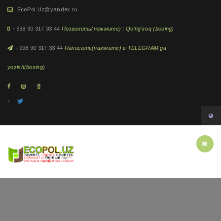
EcoPol.Uz@yandex.ru
+998 90 317 33 44
Позвонить(нажмите) | Qo'ng'iroq (bosing)
+998 90 317 33 44
Написать(нажмите) в TELEGRAM ga
yozish(bosing)