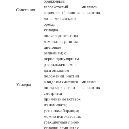
оранжевый;
терракотовый;
миллион
Сочетания
коричневый. вишня;
вариантов
липа; миланского
ореха.
укладка
поочередного типа
ламината с разным
цветовым
решением; с
перпендикулярным
расположением; в
диагональном
положении; настил
в виде шахматного
миллион
Укладка
порядка; красиво
вариантов
смотрится
применение вставок
из ламината;
установка бордюра;
можно использовать
трехцветный прием;
укладки ламината с