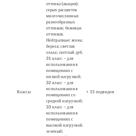
оттенка (акация);
серых расцветок
многочисленных
разнообразных
оттенков; бежевых
оттенков.
Нейтралные: ясень;
береза; светлая
ольха; светлый дуб.
31 класс – для
использования в
помещениях с
низкой нагрузкой;
32 класс – для
использования в
Классы
> 15 подвидов
помещениях со
средней нагрузкой;
33 класс – для
использования в
помещениях с
высокой нагрузкой.
зеленый;