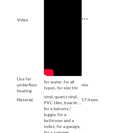
Video
***
Use for
for water, for all
underfloor
mix
types, for electric
heating
vinyl, quartz vinyl,
Material
57 items
PVC tiles, boards ...
for a balcony /
loggia, for a
bathroom and a
toilet, for a garage,
for a summer