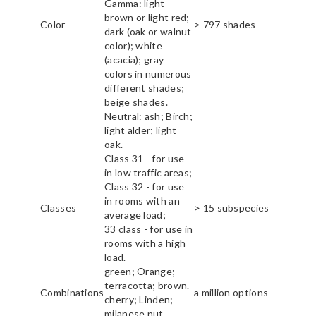
Gamma: light
brown or light red;
Color
> 797 shades
dark (oak or walnut
color); white
(acacia); gray
colors in numerous
different shades;
beige shades.
Neutral: ash; Birch;
light alder; light
oak.
Class 31 - for use
in low traffic areas;
Class 32 - for use
in rooms with an
Classes
> 15 subspecies
average load;
33 class - for use in
rooms with a high
load.
green; Orange;
terracotta; brown.
Combinations
a million options
cherry; Linden;
milanese nut.