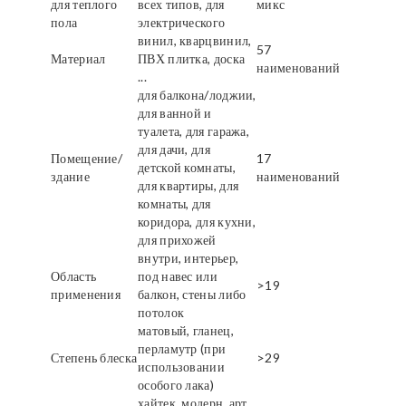
для теплого
всех типов, для
микс
пола
электрического
винил, кварцвинил,
57
Материал
ПВХ плитка, доска
наименований
...
для балкона/лоджии,
для ванной и
туалета, для гаража,
для дачи, для
Помещение/
17
детской комнаты,
здание
наименований
для квартиры, для
комнаты, для
коридора, для кухни,
для прихожей
внутри, интерьер,
Область
под навес или
>19
применения
балкон, стены либо
потолок
матовый, гланец,
перламутр (при
Степень блеска
>29
использовании
особого лака)
хайтек, модерн, арт,