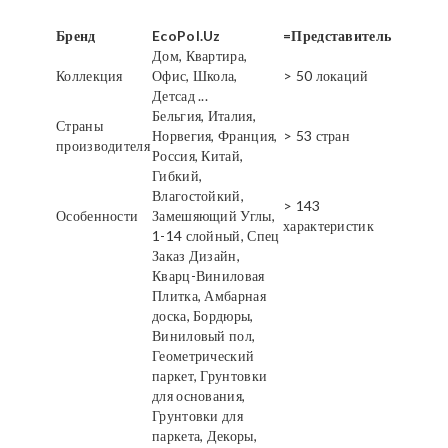
Бренд
EcoPol.Uz
=Представитель
Дом, Квартира,
Коллекция
Офис, Школа,
> 50 локаций
Детсад ...
Бельгия, Италия,
Страны
Норвегия, Франция,
> 53 стран
производителя
Россия, Китай,
Гибкий,
Влагостойкий,
> 143
Особенности
Замешяющий Углы,
характеристик
1-14 слойный, Спец
Заказ Дизайн,
Кварц-Виниловая
Плитка, Амбарная
доска, Бордюры,
Виниловый пол,
Геометрический
паркет, Грунтовки
для основания,
Грунтовки для
паркета, Декоры,