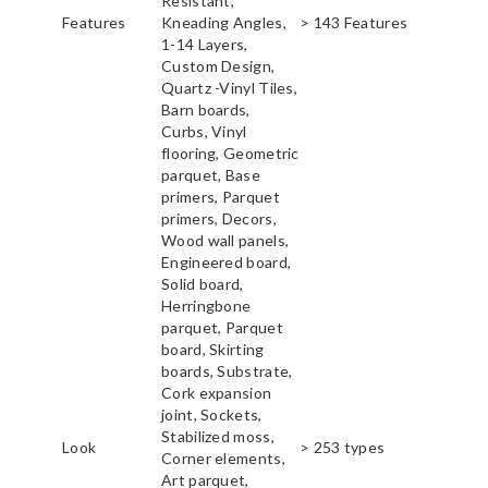
Resistant,
Features
Kneading Angles,
> 143 Features
1-14 Layers,
Custom Design,
Quartz -Vinyl Tiles,
Barn boards,
Curbs, Vinyl
flooring, Geometric
parquet, Base
primers, Parquet
primers, Decors,
Wood wall panels,
Engineered board,
Solid board,
Herringbone
parquet, Parquet
board, Skirting
boards, Substrate,
Cork expansion
joint, Sockets,
Stabilized moss,
Look
> 253 types
Corner elements,
Art parquet,