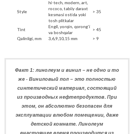
hi-tech, modern, art,
rococo, tabiiy daraxt
Style
> 35
kesmasi ostida yoki
tosh plitkalar
Engil, yorqin, qorong'i
Tint
> 45
va boshqalar
Qalinligi, mm
3,6,9,10,15 mm
> 9
Факт 1: линолеум и винил – не одно и то
же - Виниловый пол – это полностью
синтетический материал, состоящий
из производных нефтепродуктов. При
этом, он абсолютно безопасен для
эксплуатации влюбом помещении, даже
детской комнате. Линолеум
внастоящее время производится из