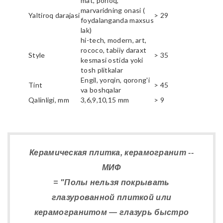
mat, porloq,
marvaridning onasi (
Yaltiroq darajasi
> 29
foydalanganda maxsus
lak)
hi-tech, modern, art,
rococo, tabiiy daraxt
Style
> 35
kesmasi ostida yoki
tosh plitkalar
Engil, yorqin, qorong'i
Tint
> 45
va boshqalar
Qalinligi, mm
3,6,9,10,15 mm
> 9
Керамическая плитка, керамогранит --
МИФ
= "Полы нельзя покрывать
глазурованной плиткой или
керамогранитом — глазурь быстро