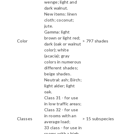
wenge; light and
dark walnut.
New items: linen
cloth; coconut;
jute.
Gamma: light
brown or light red;
Color
> 797 shades
dark (oak or walnut
color); white
(acacia); gray
colors in numerous
different shades;
beige shades.
Neutral: ash; Birch;
light alder; light
oak.
Class 31 - for use
in low traffic areas;
Class 32 - for use
in rooms with an
Classes
> 15 subspecies
average load;
33 class - for use in
rooms with a high