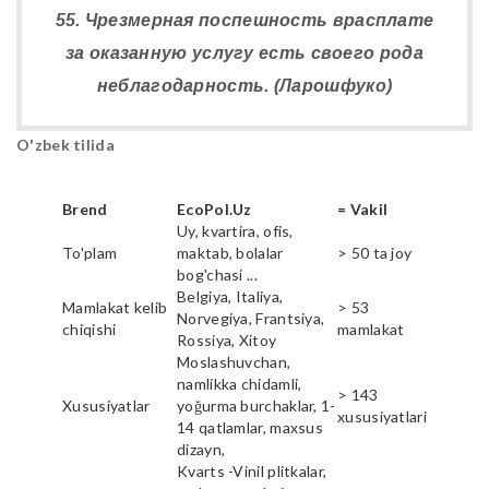
55. Чрезмерная поспешность врасплате
за оказанную услугу есть своего рода
неблагодарность. (Ларошфуко)
O'zbek tilida
Brend
EcoPol.Uz
= Vakil
Uy, kvartira, ofis,
To'plam
maktab, bolalar
> 50 ta joy
bog'chasi ...
Belgiya, Italiya,
Mamlakat kelib
> 53
Norvegiya, Frantsiya,
chiqishi
mamlakat
Rossiya, Xitoy
Moslashuvchan,
namlikka chidamli,
> 143
Xususiyatlar
yoğurma burchaklar, 1-
xususiyatlari
14 qatlamlar, maxsus
dizayn,
Kvarts -Vinil plitkalar,