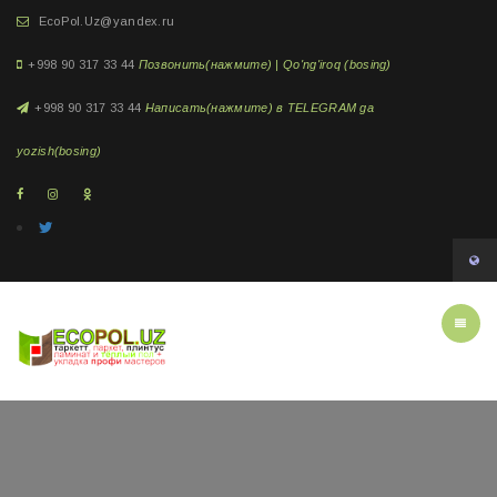
EcoPol.Uz@yandex.ru
+998 90 317 33 44
Позвонить(нажмите) | Qo'ng'iroq (bosing)
+998 90 317 33 44
Написать(нажмите) в TELEGRAM ga
yozish(bosing)