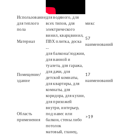
Использование
для водяного, для
для теплого
всех типов, для
микс
пола
электрического
винил, кварцвинил,
57
Материал
ПВХ плитка, доска
наименований
...
для балкона/лоджии,
для ванной и
туалета, для гаража,
для дачи, для
Помещение/
17
детской комнаты,
здание
наименований
для квартиры, для
комнаты, для
коридора, для кухни,
для прихожей
внутри, интерьер,
Область
под навес или
>19
применения
балкон, стены либо
потолок
матовый, гланец,