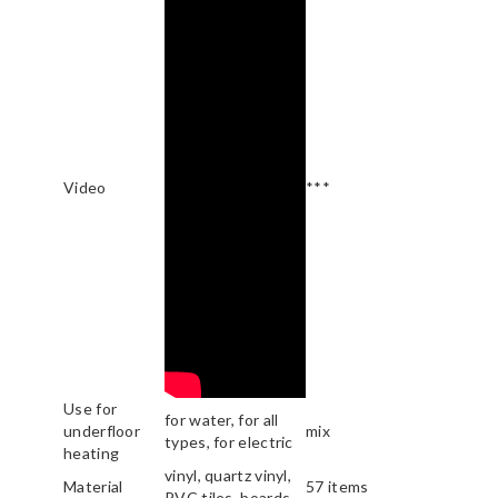
Video
***
Use for
for water, for all
underfloor
mix
types, for electric
heating
vinyl, quartz vinyl,
Material
57 items
PVC tiles, boards ...