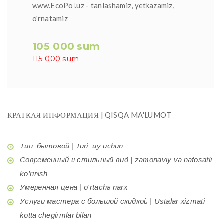
www.EcoPol.uz - tanlashamiz, yetkazamiz,
o'rnatamiz
105 000 sum
115 000 sum
КРАТКАЯ ИНФОРМАЦИЯ | QISQA MA'LUMOT
Тип: бытовой | Turi: uy uchun
Современный и стильный вид | zamonaviy va nafosatli
ko'rinish
Умеренная цена | o'rtacha narx
Услуги мастера с большой скидкой | Ustalar xizmati
kotta chegirmlar bilan