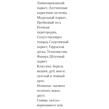
Ламинированный
паркет, Лестничные
паркетные системы,
Модульный паркет,
Пробковый пол,
Реечные
перегородки,
Сопутствующие
товары, Спортивный
паркет, Террасная
доска, Техномассив,
Фанера, Штучный
паркет
Классика: береза;
вишня; дуб; венге;
светлый и темный
орех.
Новинки: льняное
полотно; кокос;
джут.
Гаммы: светло-
коричневого или