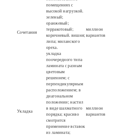
помещениях с
высокой нагрузкой.
зеленый;
оранжевый;
терракотовый;
миллион
Сочетания
коричневый. вишня;
вариантов
липа; миланского
ореха.
укладка
поочередного типа
ламината с разным
цветовым
решением; с
перпендикулярным
расположением; в
диагональном
положении; настил
в виде шахматного
миллион
Укладка
порядка; красиво
вариантов
смотрится
применение вставок
из ламината;