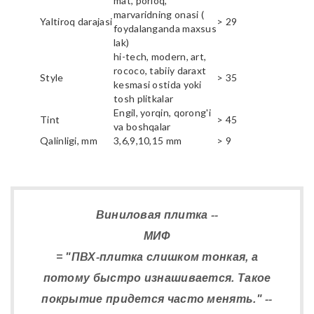
mat, porloq,
marvaridning onasi (
Yaltiroq darajasi
> 29
foydalanganda maxsus
lak)
hi-tech, modern, art,
rococo, tabiiy daraxt
Style
> 35
kesmasi ostida yoki
tosh plitkalar
Engil, yorqin, qorong'i
Tint
> 45
va boshqalar
Qalinligi, mm
3,6,9,10,15 mm
> 9
Виниловая плитка --
МИФ
= "ПВХ-плитка слишком тонкая, а
потому быстро изнашивается. Такое
покрытие придется часто менять." --