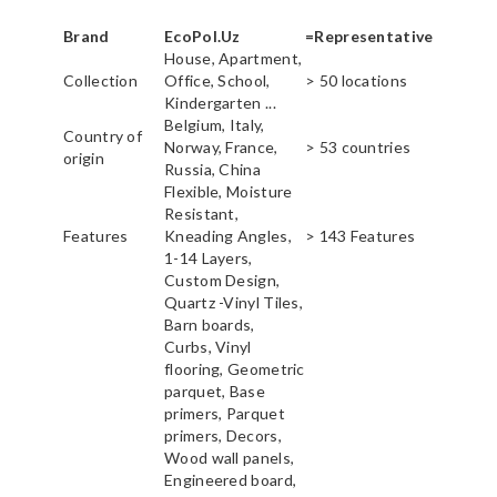
Brand
EcoPol.Uz
=Representative
House, Apartment,
Collection
Office, School,
> 50 locations
Kindergarten ...
Belgium, Italy,
Country of
Norway, France,
> 53 countries
origin
Russia, China
Flexible, Moisture
Resistant,
Features
Kneading Angles,
> 143 Features
1-14 Layers,
Custom Design,
Quartz -Vinyl Tiles,
Barn boards,
Curbs, Vinyl
flooring, Geometric
parquet, Base
primers, Parquet
primers, Decors,
Wood wall panels,
Engineered board,