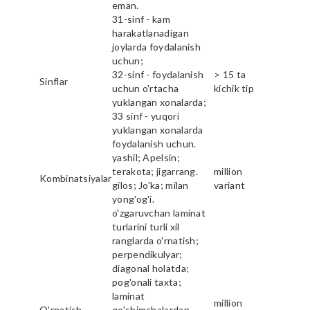
eman.
31-sinf - kam
harakatlanadigan
joylarda foydalanish
uchun;
32-sinf - foydalanish
> 15 ta
Sinflar
uchun o'rtacha
kichik tip
yuklangan xonalarda;
33 sinf - yuqori
yuklangan xonalarda
foydalanish uchun.
yashil; Apelsin;
terakota; jigarrang.
million
Kombinatsiyalar
gilos; Jo'ka; milan
variant
yong'og'i.
o'zgaruvchan laminat
turlarini turli xil
ranglarda o'rnatish;
perpendikulyar;
diagonal holatda;
pog'onali taxta;
laminat
million
O'rnatish
qo'shimchalardan