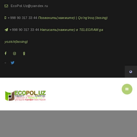
EcoPol.Uz@yandex.ru
+998 90 317 33 44
Позвонить(нажмите) | Qo'ng'iroq (bosing)
+998 90 317 33 44
Написать(нажмите) в TELEGRAM ga
yozish(bosing)