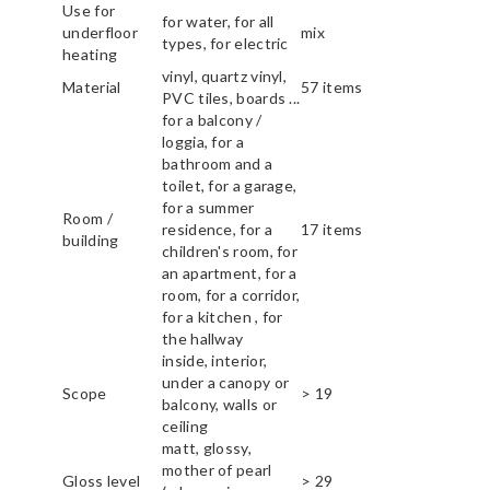
Use for
for water, for all
underfloor
mix
types, for electric
heating
vinyl, quartz vinyl,
Material
57 items
PVC tiles, boards ...
for a balcony /
loggia, for a
bathroom and a
toilet, for a garage,
for a summer
Room /
residence, for a
17 items
building
children's room, for
an apartment, for a
room, for a corridor,
for a kitchen , for
the hallway
inside, interior,
under a canopy or
Scope
> 19
balcony, walls or
ceiling
matt, glossy,
mother of pearl
Gloss level
> 29