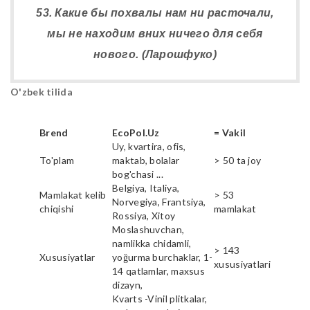
53. Какие бы похвалы нам ни расточали,
мы не находим вних ничего для себя
нового. (Ларошфуко)
O'zbek tilida
Brend
EcoPol.Uz
= Vakil
Uy, kvartira, ofis,
To'plam
maktab, bolalar
> 50 ta joy
bog'chasi ...
Belgiya, Italiya,
Mamlakat kelib
> 53
Norvegiya, Frantsiya,
chiqishi
mamlakat
Rossiya, Xitoy
Moslashuvchan,
namlikka chidamli,
> 143
Xususiyatlar
yoğurma burchaklar, 1-
xususiyatlari
14 qatlamlar, maxsus
dizayn,
Kvarts -Vinil plitkalar,