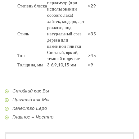
перламутр (при
Степень блеска
>29
использовании
особого лака)
хайтек, модерн, арт,
роккоко, под
Стиль
натуральный срез
>35
дерева или
каменной плитки
Светлый, яркий,
Тон
>45
темный и другие
Толщина, мм
3,6,9,10,15 мм
>9
Стойкий как Вы
Прочный как Мы
Качество Евро
Главное = Честно