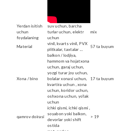
Yerdan isitish
suv uchun, barcha
uchun
turlar uchun, elektr
mix
foydalaning
uchun
vinil, kvarts vinil, PVX
Material
57 ta buyum
plitkalar, taxtalar ...
balkon / lodjiya,
hammom va hojatxona
uchun, garaj uchun,
yozgi turar joy uchun,
Xona / bino
bolalar xonasi uchun,
17 ta buyum
kvartira uchun , xona
uchun, koridor uchun,
oshxona uchun, yo'lak
uchun
ichki qismi, ichki qismi ,
soyabon yoki balkon,
qamrov doirasi
> 19
devorlar yoki shift
ostida