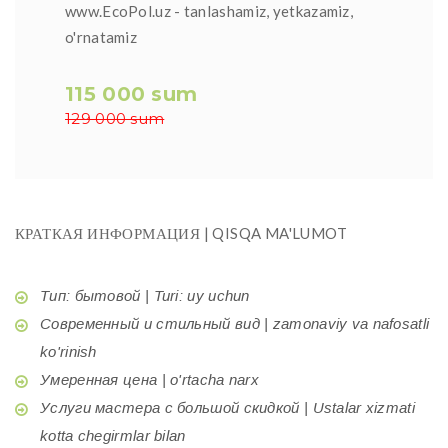
www.EcoPol.uz - tanlashamiz, yetkazamiz,
o'rnatamiz
115 000 sum
129 000 sum
КРАТКАЯ ИНФОРМАЦИЯ | QISQA MA'LUMOT
Тип: бытовой | Turi: uy uchun
Современный и стильный вид | zamonaviy va nafosatli
ko'rinish
Умеренная цена | o'rtacha narx
Услуги мастера с большой скидкой | Ustalar xizmati
kotta chegirmlar bilan