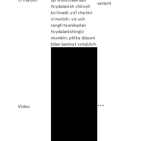
variant
foydalanish chiroyli
ko'rinadi; yo'l chetini
o'rnatish; siz uch
rangli texnikadan
foydalanishingiz
mumkin; plitka dizayni
bilan laminat yotqizish.
Video
***