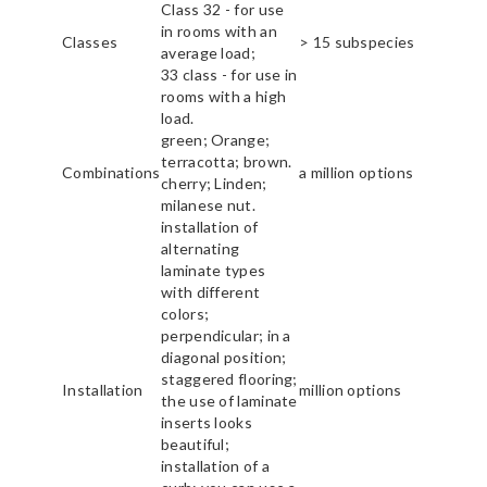
Class 32 - for use
in rooms with an
Classes
> 15 subspecies
average load;
33 class - for use in
rooms with a high
load.
green; Orange;
terracotta; brown.
Combinations
a million options
cherry; Linden;
milanese nut.
installation of
alternating
laminate types
with different
colors;
perpendicular; in a
diagonal position;
staggered flooring;
Installation
million options
the use of laminate
inserts looks
beautiful;
installation of a