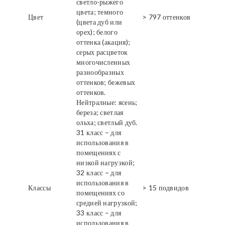
светло-рыжего
цвета; темного
Цвет
> 797 оттенков
(цвета дуб или
орех); белого
оттенка (акация);
серых расцветок
многочисленных
разнообразных
оттенков; бежевых
оттенков.
Нейтралные: ясень;
береза; светлая
ольха; светлый дуб.
31 класс – для
использования в
помещениях с
низкой нагрузкой;
32 класс – для
использования в
Классы
> 15 подвидов
помещениях со
средней нагрузкой;
33 класс – для
использования в