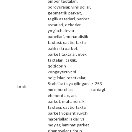
ombor taxtalari,
bordyuralar, vinil pollar,
geometrik parket,
taglik astarlari, parket
astarlari, dekorlar,
yog'och devor
panellari, muhandislik
taxtasi, qattiq taxta,
balıksırtı parket,
parket taxtalar, etek
taxtalari, taglik,
qo'ziqorin
kengaytiruvchi
bo'g'inlar, rozetkalar,
Stabilizatsiya qilingan
> 253
Look
mox, burchak
turdagi
elementlari, art
parket, muhandislik
taxtasi, qattiq taxta,
parket yopishtiruvchi
materiallar, laklar va
moylar, laminat parket,
zinapoyalar uchun