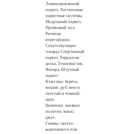
Ламинированный
паркет, Лестничные
паркетные системы,
Модульный паркет,
Пробковый пол,
Реечные
перегородки,
Сопутствующие
товары, Спортивный
паркет, Террасная
доска, Техномассив,
Фанера, Штучный
паркет
Классика: береза;
вишня; дуб; венге;
светлый и темный
орех.
Новинки: льняное
полотно; кокос;
джут.
Гаммы: светло-
коричневого или