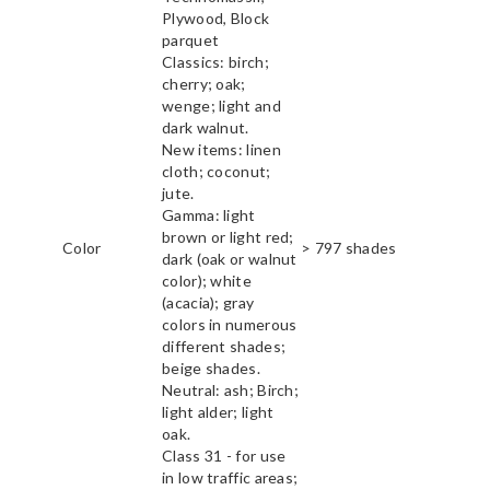
Plywood, Block
parquet
Classics: birch;
cherry; oak;
wenge; light and
dark walnut.
New items: linen
cloth; coconut;
jute.
Gamma: light
brown or light red;
Color
> 797 shades
dark (oak or walnut
color); white
(acacia); gray
colors in numerous
different shades;
beige shades.
Neutral: ash; Birch;
light alder; light
oak.
Class 31 - for use
in low traffic areas;