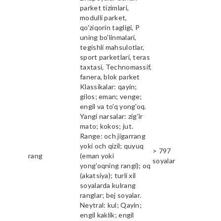
parket tizimlari,
modulli parket,
qo'ziqorin tagligi, P
uning bo'linmalari,
tegishli mahsulotlar,
sport parketlari, teras
taxtasi, Technomassif,
fanera, blok parket
Klassikalar: qayin;
gilos; eman; venge;
engil va to'q yong'oq.
Yangi narsalar: zig'ir
mato; kokos; jut.
Range: och jigarrang
yoki och qizil; quyuq
> 797
rang
(eman yoki
soyalar
yong'oqning rangi); oq
(akatsiya); turli xil
soyalarda kulrang
ranglar; bej soyalar.
Neytral: kul; Qayin;
engil kaklik; engil