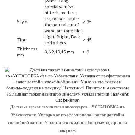
(when using
special varnish)
hi-tech, modern,
art, rococo, under
Style
> 35
the natural cut of
wood or stone tiles
Light, Bright, Dark
Tint
> 45
and others
Thickness,
3,6,9,10,15 mm
> 9
mm
Доставка таркет ламинатови аксессуаров+
УСТАНОВКА
по
Узбекистану. Укладка от профессионала - залог долгой и
спокойной жизни. У нас на это скидки и бонусы=подарки на
покупку!