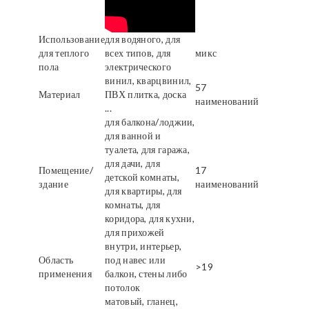
Использование
для водяного, для
для теплого
всех типов, для
микс
пола
электрического
винил, кварцвинил,
57
Материал
ПВХ плитка, доска
наименований
...
для балкона/лоджии,
для ванной и
туалета, для гаража,
для дачи, для
Помещение/
17
детской комнаты,
здание
наименований
для квартиры, для
комнаты, для
коридора, для кухни,
для прихожей
внутри, интерьер,
Область
под навес или
>19
применения
балкон, стены либо
потолок
матовый, гланец,