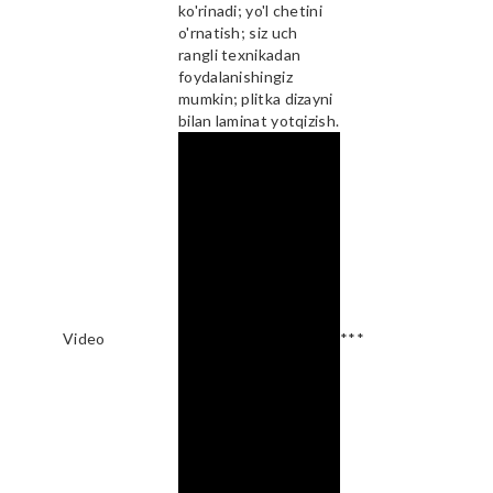
ko'rinadi; yo'l chetini
o'rnatish; siz uch
rangli texnikadan
foydalanishingiz
mumkin; plitka dizayni
bilan laminat yotqizish.
Video
***