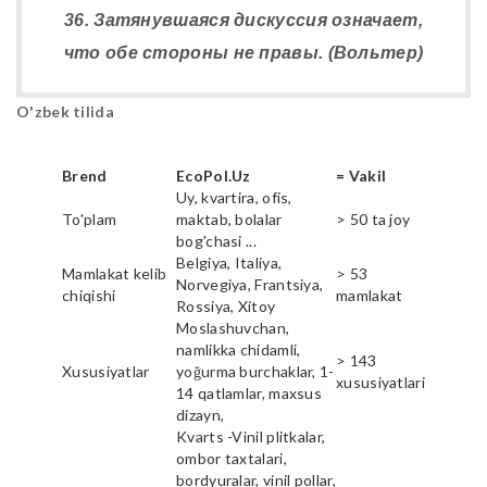
36. Затянувшаяся дискуссия означает,
что обе стороны не правы. (Вольтер)
O'zbek tilida
Brend
EcoPol.Uz
= Vakil
Uy, kvartira, ofis,
To'plam
maktab, bolalar
> 50 ta joy
bog'chasi ...
Belgiya, Italiya,
Mamlakat kelib
> 53
Norvegiya, Frantsiya,
chiqishi
mamlakat
Rossiya, Xitoy
Moslashuvchan,
namlikka chidamli,
> 143
Xususiyatlar
yoğurma burchaklar, 1-
xususiyatlari
14 qatlamlar, maxsus
dizayn,
Kvarts -Vinil plitkalar,
ombor taxtalari,
bordyuralar, vinil pollar,