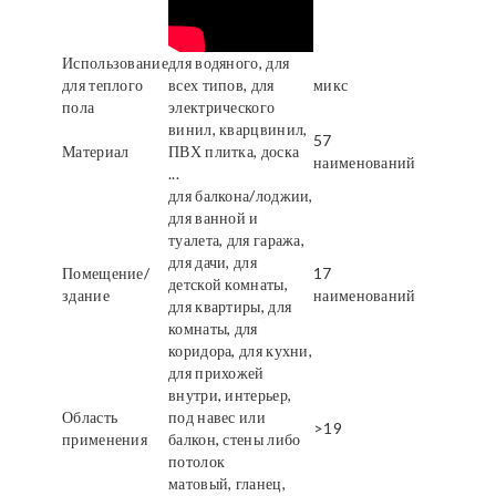
Использование
для водяного, для
для теплого
всех типов, для
микс
пола
электрического
винил, кварцвинил,
57
Материал
ПВХ плитка, доска
наименований
...
для балкона/лоджии,
для ванной и
туалета, для гаража,
для дачи, для
Помещение/
17
детской комнаты,
здание
наименований
для квартиры, для
комнаты, для
коридора, для кухни,
для прихожей
внутри, интерьер,
Область
под навес или
>19
применения
балкон, стены либо
потолок
матовый, гланец,