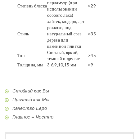
перламутр (при
Степень блеска
>29
использовании
особого лака)
хайтек, модерн, арт,
роккоко, под
Стиль
натуральный срез
>35
дерева или
каменной плитки
Светлый, яркий,
Тон
>45
темный и другие
Толщина, мм
3,6,9,10,15 мм
>9
Стойкий как Вы
Прочный как Мы
Качество Евро
Главное = Честно