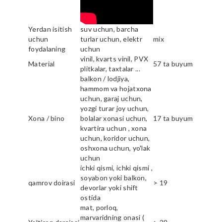
Yerdan isitish
suv uchun, barcha
uchun
turlar uchun, elektr
mix
foydalaning
uchun
vinil, kvarts vinil, PVX
Material
57 ta buyum
plitkalar, taxtalar ...
balkon / lodjiya,
hammom va hojatxona
uchun, garaj uchun,
yozgi turar joy uchun,
Xona / bino
bolalar xonasi uchun,
17 ta buyum
kvartira uchun , xona
uchun, koridor uchun,
oshxona uchun, yo'lak
uchun
ichki qismi, ichki qismi ,
soyabon yoki balkon,
qamrov doirasi
> 19
devorlar yoki shift
ostida
mat, porloq,
marvaridning onasi (