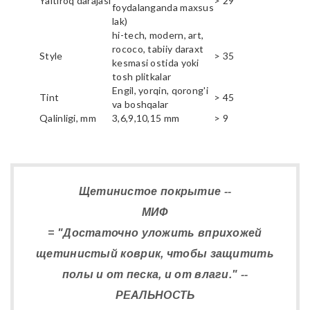
Yaltiroq darajasi
> 29
foydalanganda maxsus
lak)
hi-tech, modern, art,
rococo, tabiiy daraxt
Style
> 35
kesmasi ostida yoki
tosh plitkalar
Engil, yorqin, qorong'i
Tint
> 45
va boshqalar
Qalinligi, mm
3,6,9,10,15 mm
> 9
Щетинистое покрытие --
МИФ
= "Достаточно уложить вприхожей
щетинистый коврик, чтобы защитить
полы и от песка, и от влаги." --
РЕАЛЬНОСТЬ