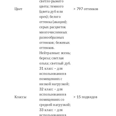
светло-рыжего
цвета; темного
Цвет
> 797 оттенков
(цвета дуб или
орех); белого
оттенка (акация);
серых расцветок
многочисленных
разнообразных
оттенков; бежевых
оттенков.
Нейтралные: ясень;
береза; светлая
ольха; светлый дуб.
31 класс – для
использования в
помещениях с
низкой нагрузкой;
32 класс – для
использования в
Классы
> 15 подвидов
помещениях со
средней нагрузкой;
33 класс – для
использования в