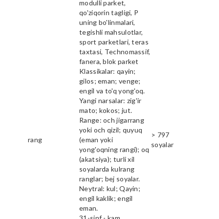
modulli parket,
qo'ziqorin tagligi, P
uning bo'linmalari,
tegishli mahsulotlar,
sport parketlari, teras
taxtasi, Technomassif,
fanera, blok parket
Klassikalar: qayin;
gilos; eman; venge;
engil va to'q yong'oq.
Yangi narsalar: zig'ir
mato; kokos; jut.
Range: och jigarrang
yoki och qizil; quyuq
> 797
rang
(eman yoki
soyalar
yong'oqning rangi); oq
(akatsiya); turli xil
soyalarda kulrang
ranglar; bej soyalar.
Neytral: kul; Qayin;
engil kaklik; engil
eman.
31-sinf - kam