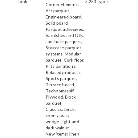
Look
> 253 types
Corner elements,
Art parquet,
Engineered board,
Solid board,
Parquet adhesives,
Varnishes and Oils,
Laminate parquet,
Staircase parquet
systems, Modular
parquet, Cork floor,
P its partitions,
Related products,
Sports parquet,
Terrace board,
Technomassif,
Plywood, Block
parquet
Classics: birch;
cherry; oak;
wenge; light and
dark walnut.
New items: linen