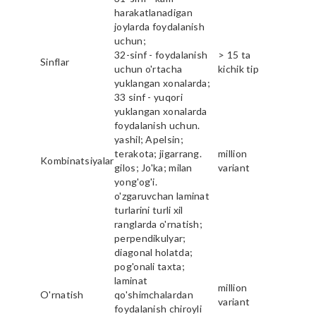
harakatlanadigan
joylarda foydalanish
uchun;
32-sinf - foydalanish
> 15 ta
Sinflar
uchun o'rtacha
kichik tip
yuklangan xonalarda;
33 sinf - yuqori
yuklangan xonalarda
foydalanish uchun.
yashil; Apelsin;
terakota; jigarrang.
million
Kombinatsiyalar
gilos; Jo'ka; milan
variant
yong'og'i.
o'zgaruvchan laminat
turlarini turli xil
ranglarda o'rnatish;
perpendikulyar;
diagonal holatda;
pog'onali taxta;
laminat
million
O'rnatish
qo'shimchalardan
variant
foydalanish chiroyli