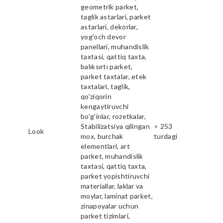
geometrik parket,
taglik astarlari, parket
astarlari, dekorlar,
yog'och devor
panellari, muhandislik
taxtasi, qattiq taxta,
balıksırtı parket,
parket taxtalar, etek
taxtalari, taglik,
qo'ziqorin
kengaytiruvchi
bo'g'inlar, rozetkalar,
Stabilizatsiya qilingan
> 253
Look
mox, burchak
turdagi
elementlari, art
parket, muhandislik
taxtasi, qattiq taxta,
parket yopishtiruvchi
materiallar, laklar va
moylar, laminat parket,
zinapoyalar uchun
parket tizimlari,