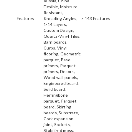
Russia, China
Flexible, Moisture
Resistant,
Features
Kneading Angles,
> 143 Features
1-14 Layers,
Custom Design,
Quartz -Vinyl Tiles,
Barn boards,
Curbs, Vinyl
flooring, Geometric
parquet, Base
primers, Parquet
primers, Decors,
Wood wall panels,
Engineered board,
Solid board,
Herringbone
parquet, Parquet
board, Skirting
boards, Substrate,
Cork expansion
joint, Sockets,
Stabilized moss,