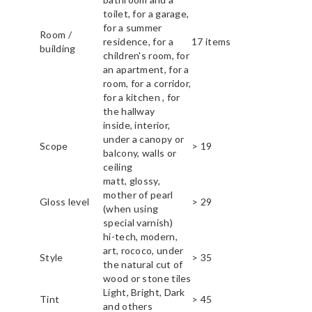
toilet, for a garage,
for a summer
Room /
residence, for a
17 items
building
children's room, for
an apartment, for a
room, for a corridor,
for a kitchen , for
the hallway
inside, interior,
under a canopy or
Scope
> 19
balcony, walls or
ceiling
matt, glossy,
mother of pearl
Gloss level
> 29
(when using
special varnish)
hi-tech, modern,
art, rococo, under
Style
> 35
the natural cut of
wood or stone tiles
Light, Bright, Dark
Tint
> 45
and others