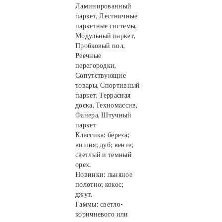
Ламинированный
паркет, Лестничные
паркетные системы,
Модульный паркет,
Пробковый пол,
Реечные
перегородки,
Сопутствующие
товары, Спортивный
паркет, Террасная
доска, Техномассив,
Фанера, Штучный
паркет
Классика: береза;
вишня; дуб; венге;
светлый и темный
орех.
Новинки: льняное
полотно; кокос;
джут.
Гаммы: светло-
коричневого или