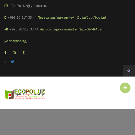
EcoPol.Uz@yandex.ru
+998 90 317 33 44
Позвонить(нажмите) | Qo'ng'iroq (bosing)
+998 90 317 33 44
Написать(нажмите) в TELEGRAM ga
yozish(bosing)