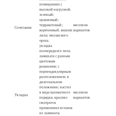
помещениях с
высокой нагрузкой.
зеленый;
оранжевый;
терракотовый;
миллион
Сочетания
коричневый. вишня;
вариантов
липа; миланского
ореха.
укладка
поочередного типа
ламината с разным
цветовым
решением; с
перпендикулярным
расположением; в
диагональном
положении; настил
в виде шахматного
миллион
Укладка
порядка; красиво
вариантов
смотрится
применение вставок
из ламината;