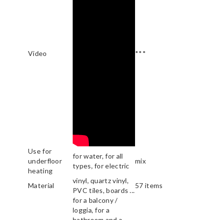
Video
***
Use for
for water, for all
underfloor
mix
types, for electric
heating
vinyl, quartz vinyl,
Material
57 items
PVC tiles, boards ...
for a balcony /
loggia, for a
bathroom and a