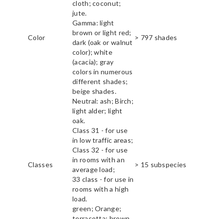
cloth; coconut;
jute.
Gamma: light
brown or light red;
Color
> 797 shades
dark (oak or walnut
color); white
(acacia); gray
colors in numerous
different shades;
beige shades.
Neutral: ash; Birch;
light alder; light
oak.
Class 31 - for use
in low traffic areas;
Class 32 - for use
in rooms with an
Classes
> 15 subspecies
average load;
33 class - for use in
rooms with a high
load.
green; Orange;
terracotta; brown.