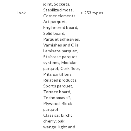
joint, Sockets,
Stabilized moss,
Look
> 253 types
Corner elements,
Art parquet,
Engineered board,
Solid board,
Parquet adhesives,
Varnishes and Oils,
Laminate parquet,
Staircase parquet
systems, Modular
parquet, Cork floor,
P its partitions,
Related products,
Sports parquet,
Terrace board,
Technomassif,
Plywood, Block
parquet
Classics: birch;
cherry; oak;
wenge; light and