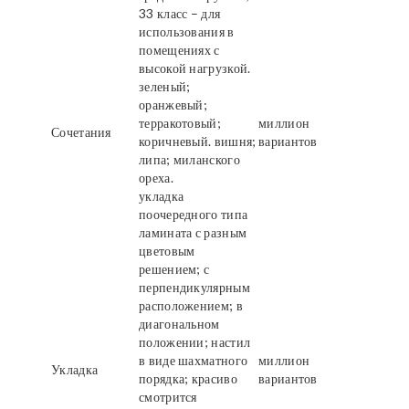
33 класс – для
использования в
помещениях с
высокой нагрузкой.
зеленый;
оранжевый;
терракотовый;
миллион
Сочетания
коричневый. вишня;
вариантов
липа; миланского
ореха.
укладка
поочередного типа
ламината с разным
цветовым
решением; с
перпендикулярным
расположением; в
диагональном
положении; настил
в виде шахматного
миллион
Укладка
порядка; красиво
вариантов
смотрится