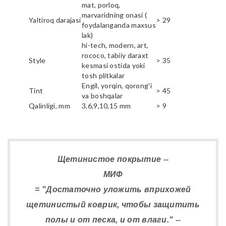
mat, porloq,
marvaridning onasi (
Yaltiroq darajasi
> 29
foydalanganda maxsus
lak)
hi-tech, modern, art,
rococo, tabiiy daraxt
Style
> 35
kesmasi ostida yoki
tosh plitkalar
Engil, yorqin, qorong'i
Tint
> 45
va boshqalar
Qalinligi, mm
3,6,9,10,15 mm
> 9
Щетинистое покрытие --
МИФ
= "Достаточно уложить вприхожей
щетинистый коврик, чтобы защитить
полы и от песка, и от влаги." --