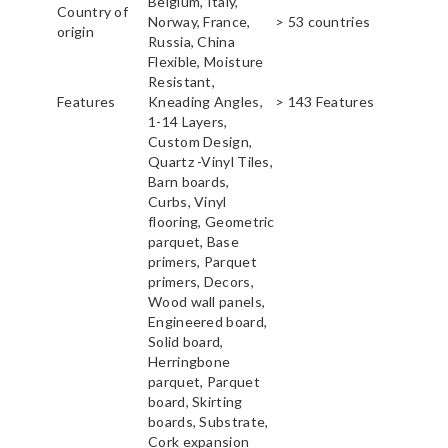
Belgium, Italy,
Country of
Norway, France,
> 53 countries
origin
Russia, China
Flexible, Moisture
Resistant,
Features
Kneading Angles,
> 143 Features
1-14 Layers,
Custom Design,
Quartz -Vinyl Tiles,
Barn boards,
Curbs, Vinyl
flooring, Geometric
parquet, Base
primers, Parquet
primers, Decors,
Wood wall panels,
Engineered board,
Solid board,
Herringbone
parquet, Parquet
board, Skirting
boards, Substrate,
Cork expansion