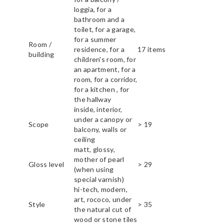
loggia, for a
bathroom and a
toilet, for a garage,
for a summer
Room /
residence, for a
17 items
building
children's room, for
an apartment, for a
room, for a corridor,
for a kitchen , for
the hallway
inside, interior,
under a canopy or
Scope
> 19
balcony, walls or
ceiling
matt, glossy,
mother of pearl
Gloss level
> 29
(when using
special varnish)
hi-tech, modern,
art, rococo, under
Style
> 35
the natural cut of
wood or stone tiles