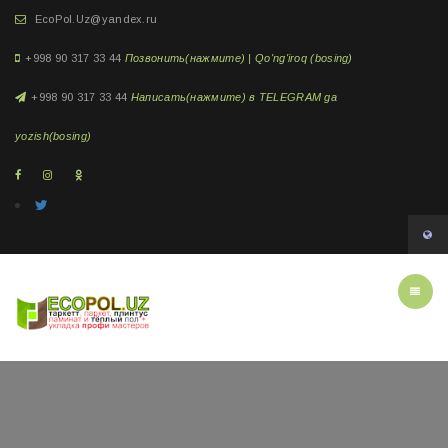
EcoPol.Uz@yandex.ru
+998 90 317 33 44
Позвонить(нажмите) | Qo'ng'iroq (bosing)
+998 90 317 33 44
Написать(нажмите) в TELEGRAM ga
yozish(bosing)