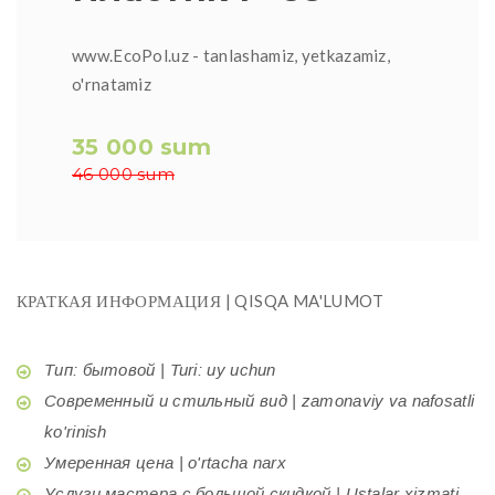
www.EcoPol.uz - tanlashamiz, yetkazamiz,
o'rnatamiz
35 000 sum
46 000 sum
КРАТКАЯ ИНФОРМАЦИЯ | QISQA MA'LUMOT
Тип: бытовой | Turi: uy uchun
Современный и стильный вид | zamonaviy va nafosatli
ko'rinish
Умеренная цена | o'rtacha narx
Услуги мастера с большой скидкой | Ustalar xizmati