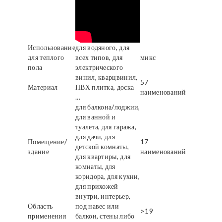
Использование
для водяного, для
для теплого
всех типов, для
микс
пола
электрического
винил, кварцвинил,
57
Материал
ПВХ плитка, доска
наименований
...
для балкона/лоджии,
для ванной и
туалета, для гаража,
для дачи, для
Помещение/
17
детской комнаты,
здание
наименований
для квартиры, для
комнаты, для
коридора, для кухни,
для прихожей
внутри, интерьер,
Область
под навес или
>19
применения
балкон, стены либо