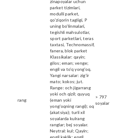
zinapoyalar uchun
parket tizimlari,
modulli parket,
qo'ziqorin tagligi, P
uning bo'linmalari,
tegishli mahsulotlar,
sport parketlari, teras
taxtasi, Technomassif,
fanera, blok parket
Klassikalar: qayin;
gilos; eman; venge;
engil va to'q yong'oq.
Yangi narsalar: zig'ir
mato; kokos; jut.
Range: och jigarrang
yoki och qizil; quyuq
> 797
rang
(eman yoki
soyalar
yong'oqning rangi); oq
(akatsiya); turli xil
soyalarda kulrang
ranglar; bej soyalar.
Neytral: kul; Qayin;
engil kaklik; engil