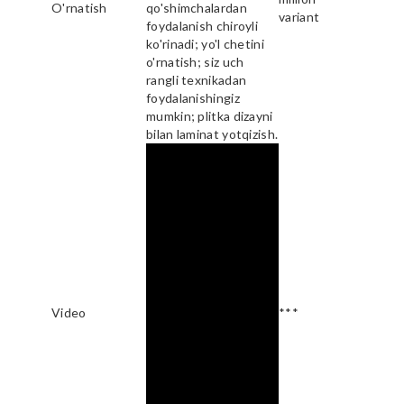
O'rnatish
qo'shimchalardan
variant
foydalanish chiroyli
ko'rinadi; yo'l chetini
o'rnatish; siz uch
rangli texnikadan
foydalanishingiz
mumkin; plitka dizayni
bilan laminat yotqizish.
Video
***