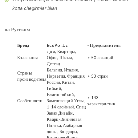
kotta chegirmlar bilan
на Русском
Бренд
EcoPol.Uz
=Представитель
Дом, Квартира,
Коллекция
Офис, Школа,
> 50 локаций
Детсад ...
Бельгия, Италия,
Страны
Норвегия, Франция,
> 53 стран
производителя
Россия, Китай,
Гибкий,
Влагостойкий,
> 143
Особенности
Замешяющий Углы,
характеристик
1-14 слойный, Спец
Заказ Дизайн,
Кварц-Виниловая
Плитка, Амбарная
доска, Бордюры,
Виниловый пол,