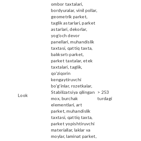
ombor taxtalari,
bordyuralar, vinil pollar,
geometrik parket,
taglik astarlari, parket
astarlari, dekorlar,
yog'och devor
panellari, muhandislik
taxtasi, qattiq taxta,
balıksırtı parket,
parket taxtalar, etek
taxtalari, taglik,
qo'ziqorin
kengaytiruvchi
bo'g'inlar, rozetkalar,
Stabilizatsiya qilingan
> 253
Look
mox, burchak
turdagi
elementlari, art
parket, muhandislik
taxtasi, qattiq taxta,
parket yopishtiruvchi
materiallar, laklar va
moylar, laminat parket,