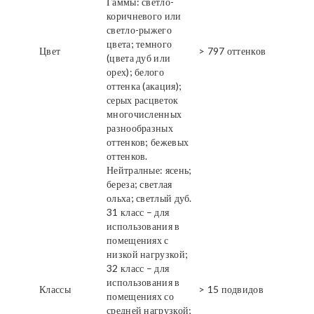
Гаммы: светло-
коричневого или
светло-рыжего
цвета; темного
Цвет
> 797 оттенков
(цвета дуб или
орех); белого
оттенка (акация);
серых расцветок
многочисленных
разнообразных
оттенков; бежевых
оттенков.
Нейтралные: ясень;
береза; светлая
ольха; светлый дуб.
31 класс – для
использования в
помещениях с
низкой нагрузкой;
32 класс – для
использования в
Классы
> 15 подвидов
помещениях со
средней нагрузкой;