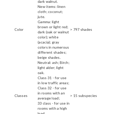
dark walnut.
New items: linen
cloth; coconut;
jute.
Gamma: light
brown or light red;
Color
> 797 shades
dark (oak or walnut
color); white
(acacia); gray
colors in numerous
different shades;
beige shades.
Neutral: ash; Birch;
light alder; light
oak.
Class 31 - for use
in low traffic areas;
Class 32 - for use
in rooms with an
Classes
> 15 subspecies
average load;
33 class - for use in
rooms with a high
load.