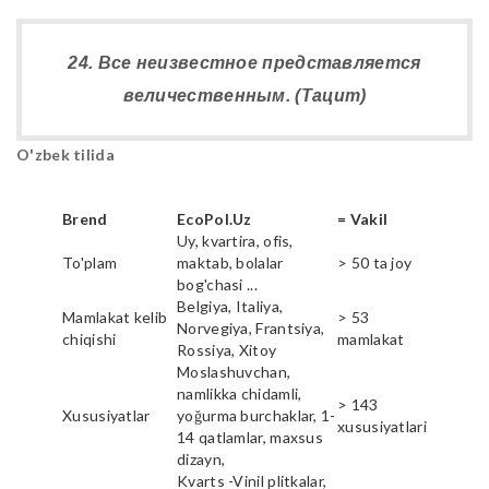
24. Все неизвестное представляется
величественным. (Тацит)
O'zbek tilida
Brend
EcoPol.Uz
= Vakil
Uy, kvartira, ofis,
To'plam
maktab, bolalar
> 50 ta joy
bog'chasi ...
Belgiya, Italiya,
Mamlakat kelib
> 53
Norvegiya, Frantsiya,
chiqishi
mamlakat
Rossiya, Xitoy
Moslashuvchan,
namlikka chidamli,
> 143
Xususiyatlar
yoğurma burchaklar, 1-
xususiyatlari
14 qatlamlar, maxsus
dizayn,
Kvarts -Vinil plitkalar,