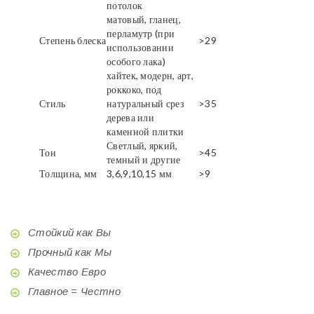
потолок
матовый, гланец,
перламутр (при
Степень блеска
>29
использовании
особого лака)
хайтек, модерн, арт,
роккоко, под
Стиль
натуральный срез
>35
дерева или
каменной плитки
Светлый, яркий,
Тон
>45
темный и другие
Толщина, мм
3,6,9,10,15 мм
>9
Стойкий как Вы
Прочный как Мы
Качество Евро
Главное = Честно