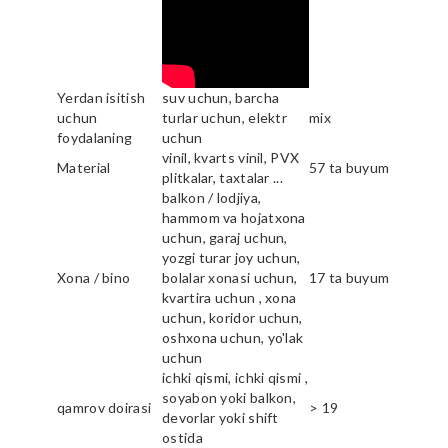
Yerdan isitish
suv uchun, barcha
uchun
turlar uchun, elektr
mix
foydalaning
uchun
vinil, kvarts vinil, PVX
Material
57 ta buyum
plitkalar, taxtalar ...
balkon / lodjiya,
hammom va hojatxona
uchun, garaj uchun,
yozgi turar joy uchun,
Xona / bino
bolalar xonasi uchun,
17 ta buyum
kvartira uchun , xona
uchun, koridor uchun,
oshxona uchun, yo'lak
uchun
ichki qismi, ichki qismi ,
soyabon yoki balkon,
qamrov doirasi
> 19
devorlar yoki shift
ostida