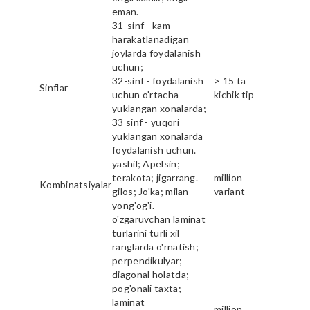
eman.
31-sinf - kam
harakatlanadigan
joylarda foydalanish
uchun;
32-sinf - foydalanish
> 15 ta
Sinflar
uchun o'rtacha
kichik tip
yuklangan xonalarda;
33 sinf - yuqori
yuklangan xonalarda
foydalanish uchun.
yashil; Apelsin;
terakota; jigarrang.
million
Kombinatsiyalar
gilos; Jo'ka; milan
variant
yong'og'i.
o'zgaruvchan laminat
turlarini turli xil
ranglarda o'rnatish;
perpendikulyar;
diagonal holatda;
pog'onali taxta;
laminat
million