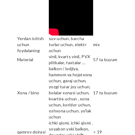
Yerdan isitish
suv uchun, barcha
uchun
turlar uchun, elektr
mix
foydalaning
uchun
vinil, kvarts vinil, PVX
Material
57 ta buyum
plitkalar, taxtalar ...
balkon / lodjiya,
hammom va hojatxona
uchun, garaj uchun,
yozgi turar joy uchun,
Xona / bino
bolalar xonasi uchun,
17 ta buyum
kvartira uchun , xona
uchun, koridor uchun,
oshxona uchun, yo'lak
uchun
ichki qismi, ichki qismi ,
soyabon yoki balkon,
qamrov doirasi
> 19
devorlar yoki shift