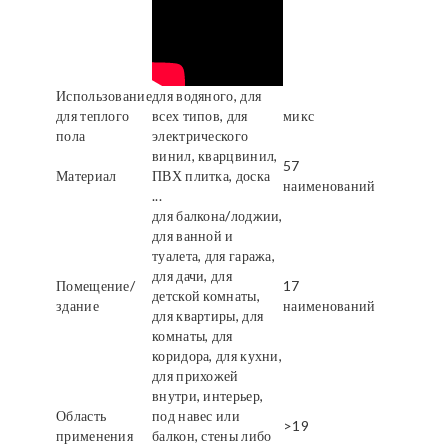
Использование
для водяного, для
для теплого
всех типов, для
микс
пола
электрического
винил, кварцвинил,
57
Материал
ПВХ плитка, доска
наименований
...
для балкона/лоджии,
для ванной и
туалета, для гаража,
для дачи, для
Помещение/
17
детской комнаты,
здание
наименований
для квартиры, для
комнаты, для
коридора, для кухни,
для прихожей
внутри, интерьер,
Область
под навес или
>19
применения
балкон, стены либо