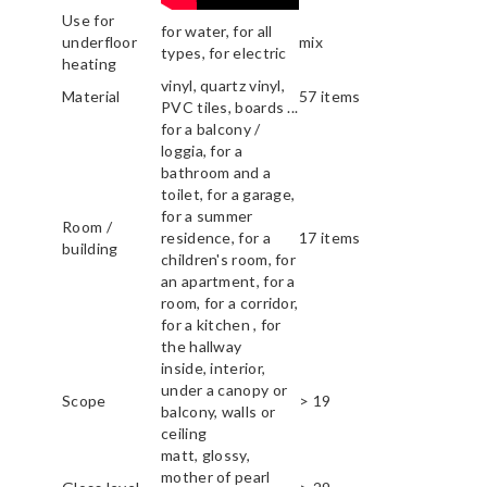
Use for
for water, for all
underfloor
mix
types, for electric
heating
vinyl, quartz vinyl,
Material
57 items
PVC tiles, boards ...
for a balcony /
loggia, for a
bathroom and a
toilet, for a garage,
for a summer
Room /
residence, for a
17 items
building
children's room, for
an apartment, for a
room, for a corridor,
for a kitchen , for
the hallway
inside, interior,
under a canopy or
Scope
> 19
balcony, walls or
ceiling
matt, glossy,
mother of pearl