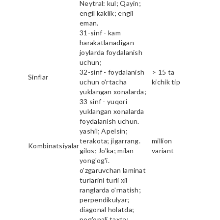
Neytral: kul; Qayin;
engil kaklik; engil
eman.
31-sinf - kam
harakatlanadigan
joylarda foydalanish
uchun;
32-sinf - foydalanish
> 15 ta
Sinflar
uchun o'rtacha
kichik tip
yuklangan xonalarda;
33 sinf - yuqori
yuklangan xonalarda
foydalanish uchun.
yashil; Apelsin;
terakota; jigarrang.
million
Kombinatsiyalar
gilos; Jo'ka; milan
variant
yong'og'i.
o'zgaruvchan laminat
turlarini turli xil
ranglarda o'rnatish;
perpendikulyar;
diagonal holatda;
pog'onali taxta;