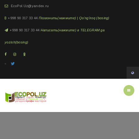
EcoPol.Uz@yandex.ru
+998 90 317 33 44
Позвонить(нажмите) | Qo'ng'iroq (bosing)
+998 90 317 33 44
Написать(нажмите) в TELEGRAM ga
yozish(bosing)