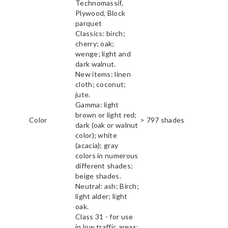
Technomassif,
Plywood, Block
parquet
Classics: birch;
cherry; oak;
wenge; light and
dark walnut.
New items: linen
cloth; coconut;
jute.
Gamma: light
brown or light red;
Color
> 797 shades
dark (oak or walnut
color); white
(acacia); gray
colors in numerous
different shades;
beige shades.
Neutral: ash; Birch;
light alder; light
oak.
Class 31 - for use
in low traffic areas;