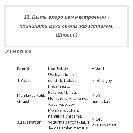
12. Быть вхорошем настроении -
причинять муки своим завистникам.
(Диоген)
O'zbek tilida
Brend
EcoPol.Uz
= Vakil
Uy, kvartira, ofis,
To'plam
maktab, bolalar
> 50 ta joy
bog'chasi ...
Belgiya, Italiya,
Mamlakat kelib
> 53
Norvegiya, Frantsiya,
chiqishi
mamlakat
Rossiya, Xitoy
Moslashuvchan,
namlikka chidamli,
> 143
Xususiyatlar
yoğurma burchaklar, 1-
xususiyatlari
14 qatlamlar, maxsus