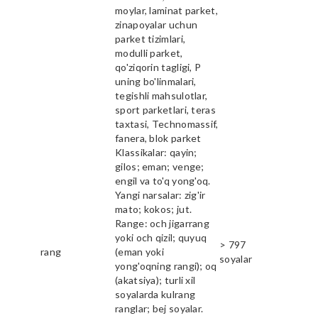
moylar, laminat parket,
zinapoyalar uchun
parket tizimlari,
modulli parket,
qo'ziqorin tagligi, P
uning bo'linmalari,
tegishli mahsulotlar,
sport parketlari, teras
taxtasi, Technomassif,
fanera, blok parket
Klassikalar: qayin;
gilos; eman; venge;
engil va to'q yong'oq.
Yangi narsalar: zig'ir
mato; kokos; jut.
Range: och jigarrang
yoki och qizil; quyuq
> 797
rang
(eman yoki
soyalar
yong'oqning rangi); oq
(akatsiya); turli xil
soyalarda kulrang
ranglar; bej soyalar.