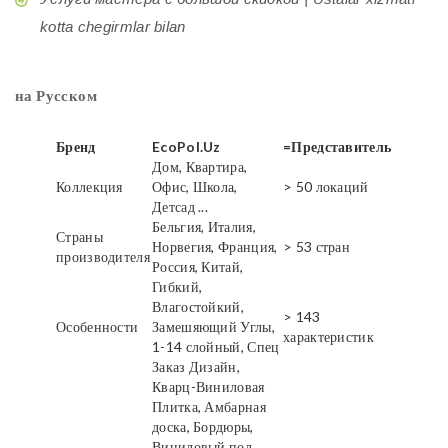
kotta chegirmlar bilan
на Русском
Бренд
EcoPol.Uz
=Представитель
Дом, Квартира,
Коллекция
Офис, Школа,
> 50 локаций
Детсад ...
Бельгия, Италия,
Страны
Норвегия, Франция,
> 53 стран
производителя
Россия, Китай,
Гибкий,
Влагостойкий,
> 143
Особенности
Замешяющий Углы,
характеристик
1-14 слойный, Спец
Заказ Дизайн,
Кварц-Виниловая
Плитка, Амбарная
доска, Бордюры,
Виниловый пол,