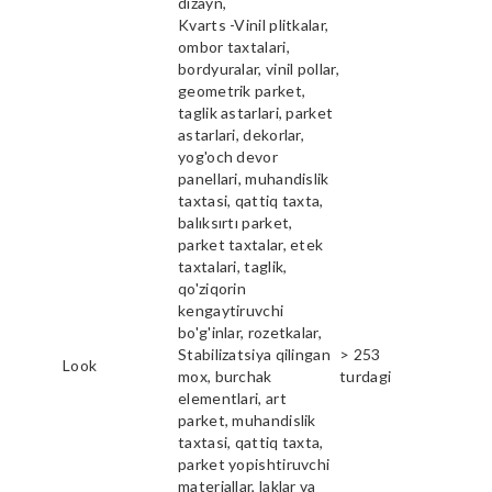
dizayn,
Kvarts -Vinil plitkalar,
ombor taxtalari,
bordyuralar, vinil pollar,
geometrik parket,
taglik astarlari, parket
astarlari, dekorlar,
yog'och devor
panellari, muhandislik
taxtasi, qattiq taxta,
balıksırtı parket,
parket taxtalar, etek
taxtalari, taglik,
qo'ziqorin
kengaytiruvchi
bo'g'inlar, rozetkalar,
Stabilizatsiya qilingan
> 253
Look
mox, burchak
turdagi
elementlari, art
parket, muhandislik
taxtasi, qattiq taxta,
parket yopishtiruvchi
materiallar, laklar va