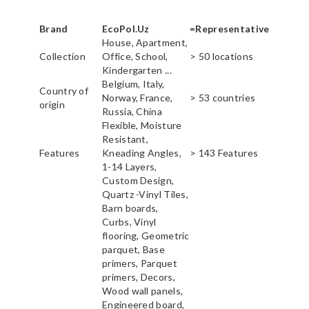
Brand
EcoPol.Uz
=Representative
House, Apartment,
Collection
Office, School,
> 50 locations
Kindergarten ...
Belgium, Italy,
Country of
Norway, France,
> 53 countries
origin
Russia, China
Flexible, Moisture
Resistant,
Features
Kneading Angles,
> 143 Features
1-14 Layers,
Custom Design,
Quartz -Vinyl Tiles,
Barn boards,
Curbs, Vinyl
flooring, Geometric
parquet, Base
primers, Parquet
primers, Decors,
Wood wall panels,
Engineered board,