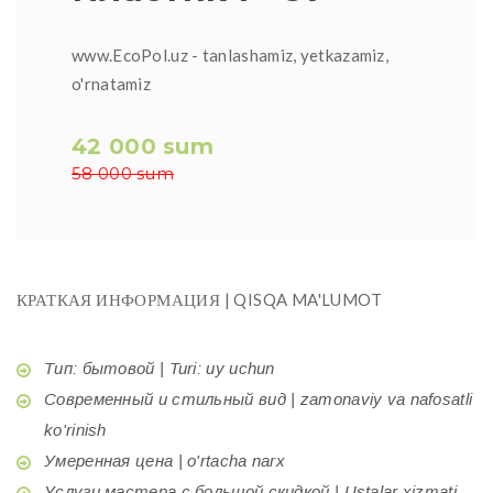
www.EcoPol.uz - tanlashamiz, yetkazamiz,
o'rnatamiz
42 000 sum
58 000 sum
КРАТКАЯ ИНФОРМАЦИЯ | QISQA MA'LUMOT
Тип: бытовой | Turi: uy uchun
Современный и стильный вид | zamonaviy va nafosatli
ko'rinish
Умеренная цена | o'rtacha narx
Услуги мастера с большой скидкой | Ustalar xizmati