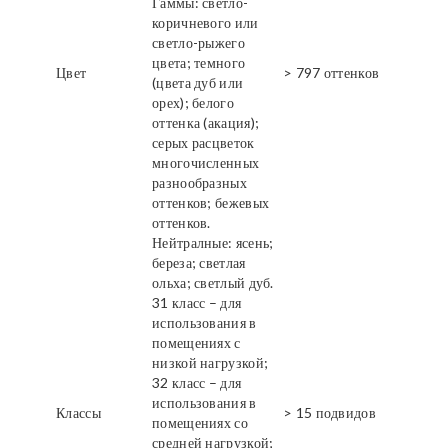
Гаммы: светло-
коричневого или
светло-рыжего
цвета; темного
Цвет
> 797 оттенков
(цвета дуб или
орех); белого
оттенка (акация);
серых расцветок
многочисленных
разнообразных
оттенков; бежевых
оттенков.
Нейтралные: ясень;
береза; светлая
ольха; светлый дуб.
31 класс – для
использования в
помещениях с
низкой нагрузкой;
32 класс – для
использования в
Классы
> 15 подвидов
помещениях со
средней нагрузкой;