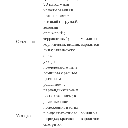
33 класс – для
использования в
помещениях с
высокой нагрузкой.
зеленый;
оранжевый;
терракотовый;
миллион
Сочетания
коричневый. вишня;
вариантов
липа; миланского
ореха.
укладка
поочередного типа
ламината с разным
цветовым
решением; с
перпендикулярным
расположением; в
диагональном
положении; настил
в виде шахматного
миллион
Укладка
порядка; красиво
вариантов
смотрится