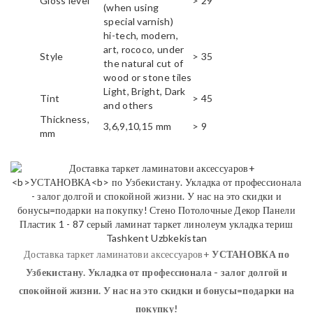
Gloss level
> 29
(when using
special varnish)
hi-tech, modern,
art, rococo, under
Style
> 35
the natural cut of
wood or stone tiles
Light, Bright, Dark
Tint
> 45
and others
Thickness,
3,6,9,10,15 mm
> 9
mm
Доставка таркет ламинатови аксессуаров+
УСТАНОВКА
по
Узбекистану. Укладка от профессионала - залог долгой и
спокойной жизни. У нас на это скидки и бонусы=подарки на
покупку!