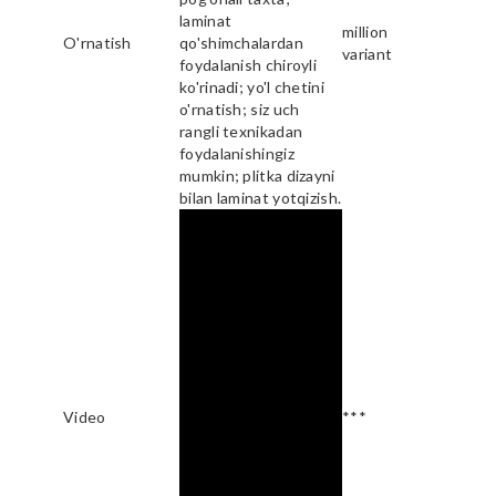
laminat
million
O'rnatish
qo'shimchalardan
variant
foydalanish chiroyli
ko'rinadi; yo'l chetini
o'rnatish; siz uch
rangli texnikadan
foydalanishingiz
mumkin; plitka dizayni
bilan laminat yotqizish.
Video
***