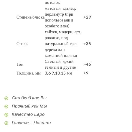
потолок
матовый, гланец,
перламутр (при
Степень блеска
>29
использовании
особого лака)
хайтек, модерн, арт,
роккоко, под
Стиль
натуральный срез
>35
дерева или
каменной плитки
Светлый, яркий,
Тон
>45
темный и другие
Толщина, мм
3,6,9,10,15 мм
>9
Стойкий как Вы
Прочный как Мы
Качество Евро
Главное = Честно