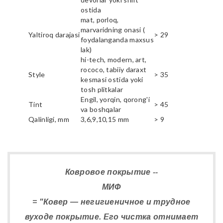
ostida
mat, porloq,
marvaridning onasi (
Yaltiroq darajasi
> 29
foydalanganda maxsus
lak)
hi-tech, modern, art,
rococo, tabiiy daraxt
Style
> 35
kesmasi ostida yoki
tosh plitkalar
Engil, yorqin, qorong'i
Tint
> 45
va boshqalar
Qalinligi, mm
3,6,9,10,15 mm
> 9
Ковровое покрытие --
МИФ
= "Ковер — негигиеничное и трудное
вуходе покрытие. Его чистка отнимает