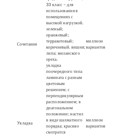
33 класс – для
использования в
помещениях с
высокой нагрузкой.
зеленый;
оранжевый;
терракотовый;
миллион
Сочетания
коричневый. вишня;
вариантов
липа; миланского
ореха.
укладка
поочередного типа
ламината с разным
цветовым
решением; с
перпендикулярным
расположением; в
диагональном
положении; настил
в виде шахматного
миллион
Укладка
порядка; красиво
вариантов
смотрится