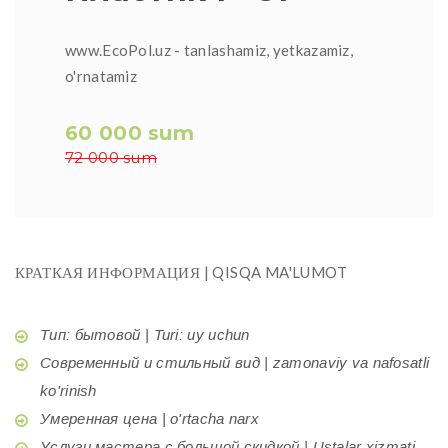
www.EcoPol.uz - tanlashamiz, yetkazamiz,
o'rnatamiz
60 000 sum
72 000 sum
КРАТКАЯ ИНФОРМАЦИЯ | QISQA MA'LUMOT
Тип: бытовой | Turi: uy uchun
Современный и стильный вид | zamonaviy va nafosatli
ko'rinish
Умеренная цена | o'rtacha narx
Услуги мастера с большой скидкой | Ustalar xizmati