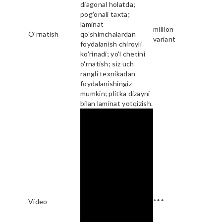
diagonal holatda;
pog'onali taxta;
laminat
million
O'rnatish
qo'shimchalardan
variant
foydalanish chiroyli
ko'rinadi; yo'l chetini
o'rnatish; siz uch
rangli texnikadan
foydalanishingiz
mumkin; plitka dizayni
bilan laminat yotqizish.
Video
***