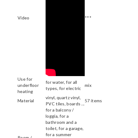
Video
***
Use for
for water, for all
underfloor
mix
types, for electric
heating
vinyl, quartz vinyl,
Material
57 items
PVC tiles, boards ...
for a balcony /
loggia, for a
bathroom and a
toilet, for a garage,
for a summer
Room /