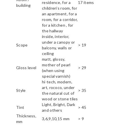
residence, for a
17 items
building
children's room, for
an apartment, for a
room, for a corridor,
for a kitchen , for
the hallway
inside, interior,
under a canopy or
Scope
> 19
balcony, walls or
ceiling
matt, glossy,
mother of pearl
Gloss level
> 29
(when using
special varnish)
hi-tech, modern,
art, rococo, under
Style
> 35
the natural cut of
wood or stone tiles
Light, Bright, Dark
Tint
> 45
and others
Thickness,
3,6,9,10,15 mm
> 9
mm