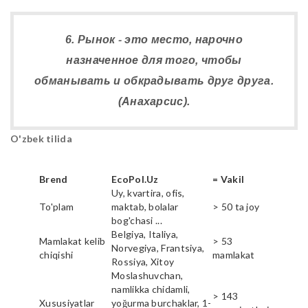
6. Рынок - это место, нарочно
назначенное для того, чтобы
обманывать и обкрадывать друг друга.
(Анахарсис).
O'zbek tilida
Brend
EcoPol.Uz
= Vakil
Uy, kvartira, ofis,
To'plam
maktab, bolalar
> 50 ta joy
bog'chasi ...
Belgiya, Italiya,
Mamlakat kelib
> 53
Norvegiya, Frantsiya,
chiqishi
mamlakat
Rossiya, Xitoy
Moslashuvchan,
namlikka chidamli,
> 143
Xususiyatlar
yoğurma burchaklar, 1-