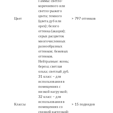
Гаммы: светло-
коричневого или
светло-рыжего
цвета; темного
Цвет
> 797 оттенков
(цвета дуб или
орех); белого
оттенка (акация);
серых расцветок
многочисленных
разнообразных
оттенков; бежевых
оттенков.
Нейтралные: ясень;
береза; светлая
ольха; светлый дуб.
31 класс – для
использования в
помещениях с
низкой нагрузкой;
32 класс – для
использования в
Классы
> 15 подвидов
помещениях со
средней нагрузкой;