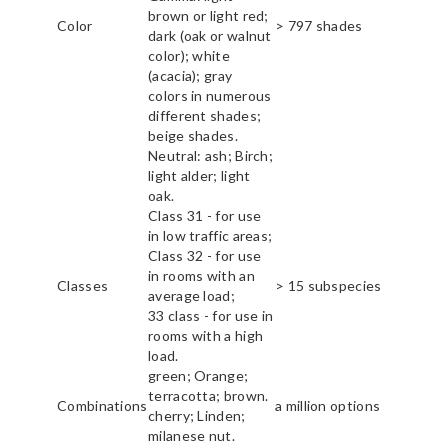
brown or light red;
Color
> 797 shades
dark (oak or walnut
color); white
(acacia); gray
colors in numerous
different shades;
beige shades.
Neutral: ash; Birch;
light alder; light
oak.
Class 31 - for use
in low traffic areas;
Class 32 - for use
in rooms with an
Classes
> 15 subspecies
average load;
33 class - for use in
rooms with a high
load.
green; Orange;
terracotta; brown.
Combinations
a million options
cherry; Linden;
milanese nut.