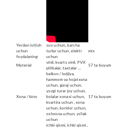
Yerdan isitish
suv uchun, barcha
uchun
turlar uchun, elektr
mix
foydalaning
uchun
vinil, kvarts vinil, PVX
Material
57 ta buyum
plitkalar, taxtalar ...
balkon / lodjiya,
hammom va hojatxona
uchun, garaj uchun,
yozgi turar joy uchun,
Xona / bino
bolalar xonasi uchun,
17 ta buyum
kvartira uchun , xona
uchun, koridor uchun,
oshxona uchun, yo'lak
uchun
ichki qismi, ichki qismi ,