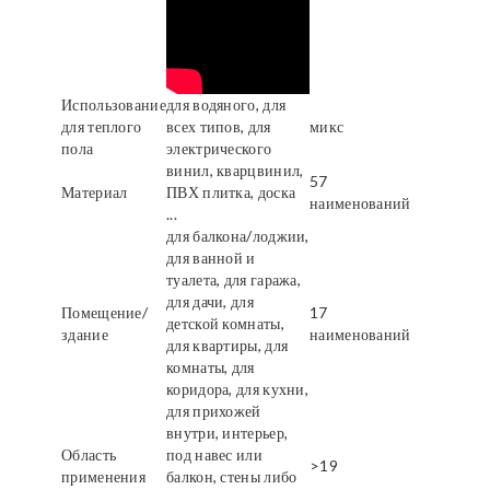
Использование
для водяного, для
для теплого
всех типов, для
микс
пола
электрического
винил, кварцвинил,
57
Материал
ПВХ плитка, доска
наименований
...
для балкона/лоджии,
для ванной и
туалета, для гаража,
для дачи, для
Помещение/
17
детской комнаты,
здание
наименований
для квартиры, для
комнаты, для
коридора, для кухни,
для прихожей
внутри, интерьер,
Область
под навес или
>19
применения
балкон, стены либо