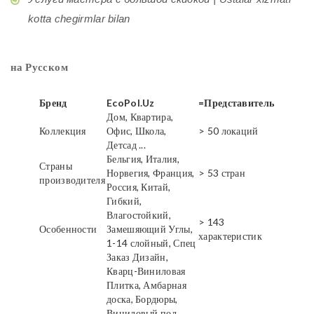
kotta chegirmlar bilan
на Русском
Бренд
EcoPol.Uz
=Представитель
Дом, Квартира,
Коллекция
Офис, Школа,
> 50 локаций
Детсад ...
Бельгия, Италия,
Страны
Норвегия, Франция,
> 53 стран
производителя
Россия, Китай,
Гибкий,
Влагостойкий,
> 143
Особенности
Замешяющий Углы,
характеристик
1-14 слойный, Спец
Заказ Дизайн,
Кварц-Виниловая
Плитка, Амбарная
доска, Бордюры,
Виниловый пол,