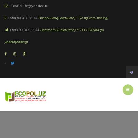
EcoPol.Uz@yandex.ru
+998 90 317 33 44
Позвонить(нажмите) | Qo'ng'iroq (bosing)
+998 90 317 33 44
Написать(нажмите) в TELEGRAM ga
yozish(bosing)