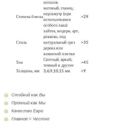
потолок
матовый, гланец,
перламутр (при
Степень блеска
>29
использовании
особого лака)
хайтек, модерн, арт,
роккоко, под
Стиль
натуральный срез
>35
дерева или
каменной плитки
Светлый, яркий,
Тон
>45
темный и другие
Толщина, мм
3,6,9,10,15 мм
>9
Стойкий как Вы
Прочный как Мы
Качество Евро
Главное = Честно