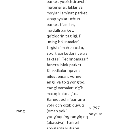
parket yopishtiruvchi
materiallar, laklar va
moylar, laminat parket,
zinapoyalar uchun
parket tizimlari,
modulli parket,
qo'ziqorin tagligi, P
uning bo'linmalari,
tegishli mahsulotlar,
sport parketlari, teras
taxtasi, Technomassif,
fanera, blok parket
Klassikalar: qayin;
gilos; eman; venge;
engil va to'q yong'oq.
Yangi narsalar: zig'ir
mato; kokos; jut.
Range: och jigarrang
yoki och qizil; quyuq
> 797
rang
(eman yoki
soyalar
yong'oqning rangi); oq
(akatsiya); turli xil
soyalarda kulrang