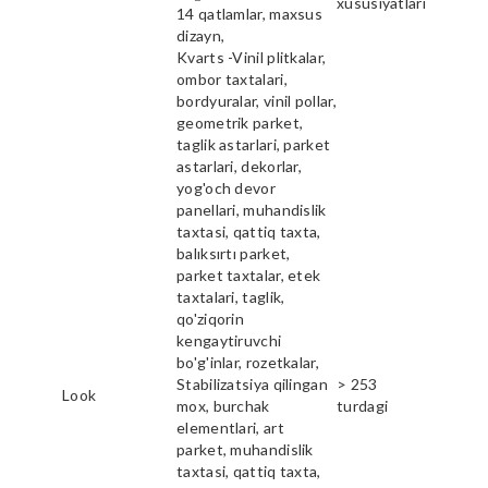
xususiyatlari
14 qatlamlar, maxsus
dizayn,
Kvarts -Vinil plitkalar,
ombor taxtalari,
bordyuralar, vinil pollar,
geometrik parket,
taglik astarlari, parket
astarlari, dekorlar,
yog'och devor
panellari, muhandislik
taxtasi, qattiq taxta,
balıksırtı parket,
parket taxtalar, etek
taxtalari, taglik,
qo'ziqorin
kengaytiruvchi
bo'g'inlar, rozetkalar,
Stabilizatsiya qilingan
> 253
Look
mox, burchak
turdagi
elementlari, art
parket, muhandislik
taxtasi, qattiq taxta,