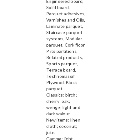
Engineered board,
Solid board,
Parquet adhesives,
Varnishes and Oils,
Laminate parquet,
Staircase parquet
systems, Modular
parquet, Cork floor,
P its partitions,
Related products,
Sports parquet,
Terrace board,
Technomassif,
Plywood, Block
parquet
Classics: birch;
cherry; oak;
wenge; light and
dark walnut.
New items: linen
cloth; coconut;
jute.
Gamma: light