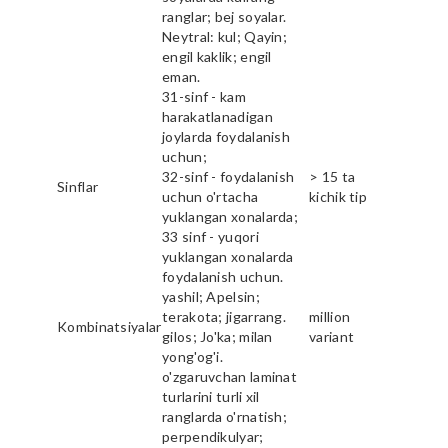
ranglar; bej soyalar.
Neytral: kul; Qayin;
engil kaklik; engil
eman.
31-sinf - kam
harakatlanadigan
joylarda foydalanish
uchun;
32-sinf - foydalanish
> 15 ta
Sinflar
uchun o'rtacha
kichik tip
yuklangan xonalarda;
33 sinf - yuqori
yuklangan xonalarda
foydalanish uchun.
yashil; Apelsin;
terakota; jigarrang.
million
Kombinatsiyalar
gilos; Jo'ka; milan
variant
yong'og'i.
o'zgaruvchan laminat
turlarini turli xil
ranglarda o'rnatish;
perpendikulyar;