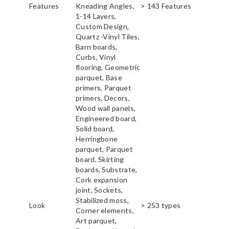
Features
Kneading Angles,
> 143 Features
1-14 Layers,
Custom Design,
Quartz -Vinyl Tiles,
Barn boards,
Curbs, Vinyl
flooring, Geometric
parquet, Base
primers, Parquet
primers, Decors,
Wood wall panels,
Engineered board,
Solid board,
Herringbone
parquet, Parquet
board, Skirting
boards, Substrate,
Cork expansion
joint, Sockets,
Stabilized moss,
Look
> 253 types
Corner elements,
Art parquet,