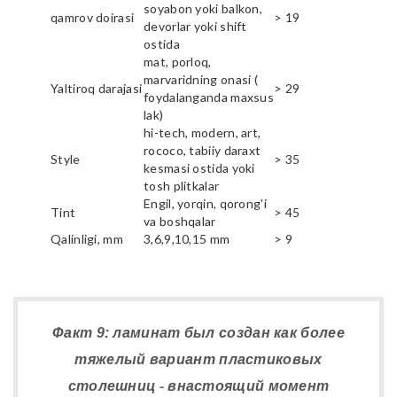
soyabon yoki balkon,
qamrov doirasi
> 19
devorlar yoki shift
ostida
mat, porloq,
marvaridning onasi (
Yaltiroq darajasi
> 29
foydalanganda maxsus
lak)
hi-tech, modern, art,
rococo, tabiiy daraxt
Style
> 35
kesmasi ostida yoki
tosh plitkalar
Engil, yorqin, qorong'i
Tint
> 45
va boshqalar
Qalinligi, mm
3,6,9,10,15 mm
> 9
Факт 9: ламинат был создан как более
тяжелый вариант пластиковых
столешниц - внастоящий момент