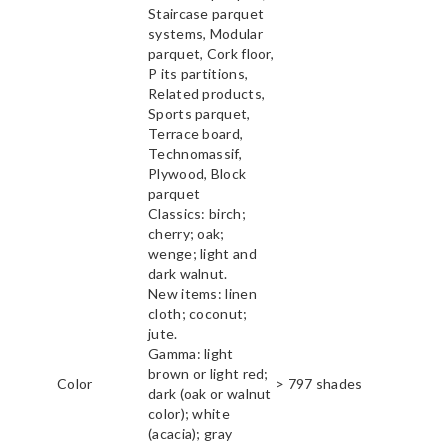
Staircase parquet
systems, Modular
parquet, Cork floor,
P its partitions,
Related products,
Sports parquet,
Terrace board,
Technomassif,
Plywood, Block
parquet
Classics: birch;
cherry; oak;
wenge; light and
dark walnut.
New items: linen
cloth; coconut;
jute.
Gamma: light
brown or light red;
Color
> 797 shades
dark (oak or walnut
color); white
(acacia); gray