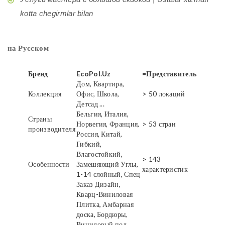
kotta chegirmlar bilan
на Русском
Бренд
EcoPol.Uz
=Представитель
Дом, Квартира,
Коллекция
Офис, Школа,
> 50 локаций
Детсад ...
Бельгия, Италия,
Страны
Норвегия, Франция,
> 53 стран
производителя
Россия, Китай,
Гибкий,
Влагостойкий,
> 143
Особенности
Замешяющий Углы,
характеристик
1-14 слойный, Спец
Заказ Дизайн,
Кварц-Виниловая
Плитка, Амбарная
доска, Бордюры,
Виниловый пол,