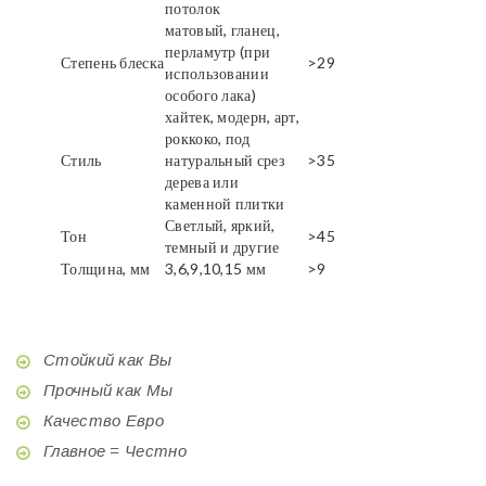
потолок
матовый, гланец,
перламутр (при
Степень блеска
>29
использовании
особого лака)
хайтек, модерн, арт,
роккоко, под
Стиль
натуральный срез
>35
дерева или
каменной плитки
Светлый, яркий,
Тон
>45
темный и другие
Толщина, мм
3,6,9,10,15 мм
>9
Стойкий как Вы
Прочный как Мы
Качество Евро
Главное = Честно