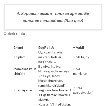
4. Хорошая армия - плохая армия. Ее
сильнее ненавидят. (Лао-цзы)
O'zbek tilida
Brend
EcoPol.Uz
= Vakil
Uy, kvartira, ofis,
To'plam
maktab, bolalar
> 50 ta joy
bog'chasi ...
Belgiya, Italiya,
Mamlakat kelib
> 53
Norvegiya, Frantsiya,
chiqishi
mamlakat
Rossiya, Xitoy
Moslashuvchan,
namlikka chidamli,
> 143
Xususiyatlar
yoğurma burchaklar, 1-
xususiyatlari
14 qatlamlar, maxsus
dizayn,
Kvarts -Vinil plitkalar,