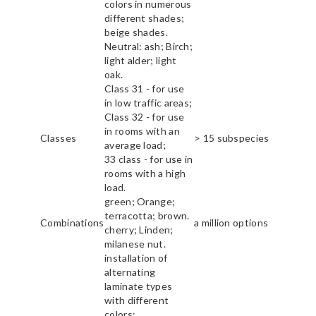
colors in numerous
different shades;
beige shades.
Neutral: ash; Birch;
light alder; light
oak.
Class 31 - for use
in low traffic areas;
Class 32 - for use
in rooms with an
Classes
> 15 subspecies
average load;
33 class - for use in
rooms with a high
load.
green; Orange;
terracotta; brown.
Combinations
a million options
cherry; Linden;
milanese nut.
installation of
alternating
laminate types
with different
colors;