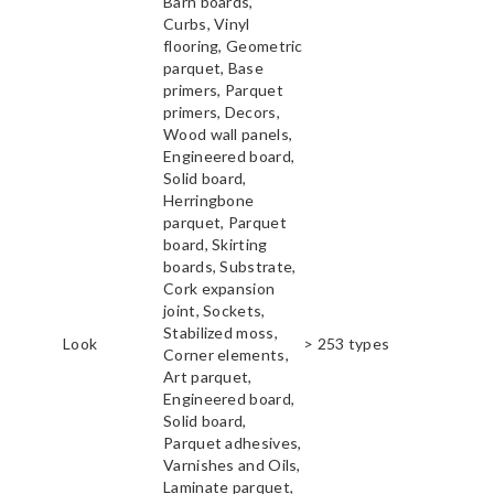
Barn boards,
Curbs, Vinyl
flooring, Geometric
parquet, Base
primers, Parquet
primers, Decors,
Wood wall panels,
Engineered board,
Solid board,
Herringbone
parquet, Parquet
board, Skirting
boards, Substrate,
Cork expansion
joint, Sockets,
Stabilized moss,
Look
> 253 types
Corner elements,
Art parquet,
Engineered board,
Solid board,
Parquet adhesives,
Varnishes and Oils,
Laminate parquet,