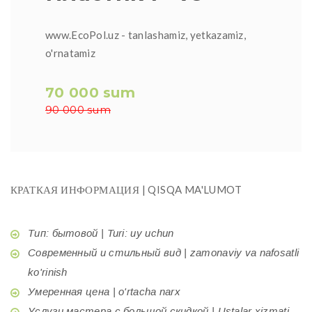
www.EcoPol.uz - tanlashamiz, yetkazamiz,
o'rnatamiz
70 000 sum
90 000 sum
КРАТКАЯ ИНФОРМАЦИЯ | QISQA MA'LUMOT
Тип: бытовой | Turi: uy uchun
Современный и стильный вид | zamonaviy va nafosatli
ko'rinish
Умеренная цена | o'rtacha narx
Услуги мастера с большой скидкой | Ustalar xizmati