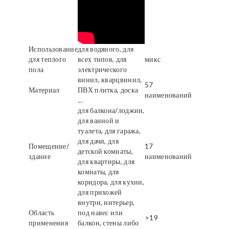
Использование
для водяного, для
для теплого
всех типов, для
микс
пола
электрического
винил, кварцвинил,
57
Материал
ПВХ плитка, доска
наименований
...
для балкона/лоджии,
для ванной и
туалета, для гаража,
для дачи, для
Помещение/
17
детской комнаты,
здание
наименований
для квартиры, для
комнаты, для
коридора, для кухни,
для прихожей
внутри, интерьер,
Область
под навес или
>19
применения
балкон, стены либо