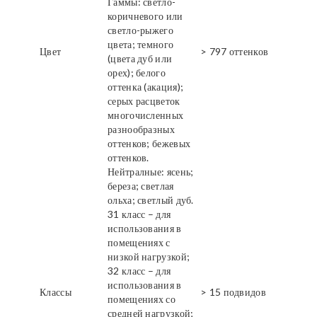
Гаммы: светло-
коричневого или
светло-рыжего
цвета; темного
Цвет
> 797 оттенков
(цвета дуб или
орех); белого
оттенка (акация);
серых расцветок
многочисленных
разнообразных
оттенков; бежевых
оттенков.
Нейтралные: ясень;
береза; светлая
ольха; светлый дуб.
31 класс – для
использования в
помещениях с
низкой нагрузкой;
32 класс – для
использования в
Классы
> 15 подвидов
помещениях со
средней нагрузкой;