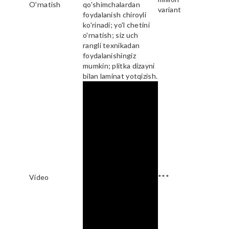
O'rnatish
qo'shimchalardan
variant
foydalanish chiroyli
ko'rinadi; yo'l chetini
o'rnatish; siz uch
rangli texnikadan
foydalanishingiz
mumkin; plitka dizayni
bilan laminat yotqizish.
Video
***