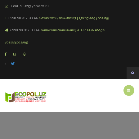
EcoPol.Uz@yandex.ru
+998 90 317 33 44
Позвонить(нажмите) | Qo'ng'iroq (bosing)
+998 90 317 33 44
Написать(нажмите) в TELEGRAM ga
yozish(bosing)