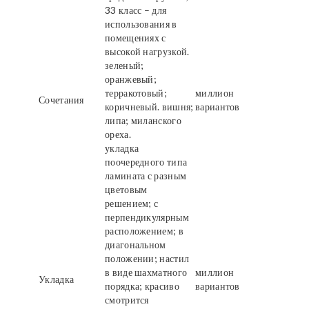
33 класс – для
использования в
помещениях с
высокой нагрузкой.
зеленый;
оранжевый;
терракотовый;
миллион
Сочетания
коричневый. вишня;
вариантов
липа; миланского
ореха.
укладка
поочередного типа
ламината с разным
цветовым
решением; с
перпендикулярным
расположением; в
диагональном
положении; настил
в виде шахматного
миллион
Укладка
порядка; красиво
вариантов
смотрится