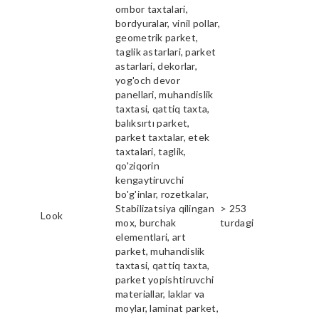
ombor taxtalari,
bordyuralar, vinil pollar,
geometrik parket,
taglik astarlari, parket
astarlari, dekorlar,
yog'och devor
panellari, muhandislik
taxtasi, qattiq taxta,
balıksırtı parket,
parket taxtalar, etek
taxtalari, taglik,
qo'ziqorin
kengaytiruvchi
bo'g'inlar, rozetkalar,
Stabilizatsiya qilingan
> 253
Look
mox, burchak
turdagi
elementlari, art
parket, muhandislik
taxtasi, qattiq taxta,
parket yopishtiruvchi
materiallar, laklar va
moylar, laminat parket,