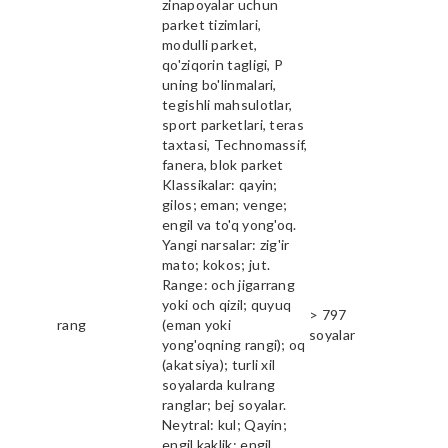
zinapoyalar uchun
parket tizimlari,
modulli parket,
qo'ziqorin tagligi, P
uning bo'linmalari,
tegishli mahsulotlar,
sport parketlari, teras
taxtasi, Technomassif,
fanera, blok parket
Klassikalar: qayin;
gilos; eman; venge;
engil va to'q yong'oq.
Yangi narsalar: zig'ir
mato; kokos; jut.
Range: och jigarrang
yoki och qizil; quyuq
> 797
rang
(eman yoki
soyalar
yong'oqning rangi); oq
(akatsiya); turli xil
soyalarda kulrang
ranglar; bej soyalar.
Neytral: kul; Qayin;
engil kaklik; engil