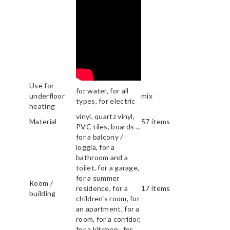
Use for
for water, for all
underfloor
mix
types, for electric
heating
vinyl, quartz vinyl,
Material
57 items
PVC tiles, boards ...
for a balcony /
loggia, for a
bathroom and a
toilet, for a garage,
for a summer
Room /
residence, for a
17 items
building
children's room, for
an apartment, for a
room, for a corridor,
for a kitchen , for