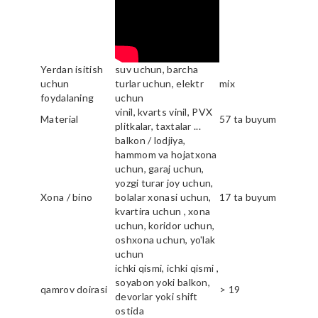
Yerdan isitish
suv uchun, barcha
uchun
turlar uchun, elektr
mix
foydalaning
uchun
vinil, kvarts vinil, PVX
Material
57 ta buyum
plitkalar, taxtalar ...
balkon / lodjiya,
hammom va hojatxona
uchun, garaj uchun,
yozgi turar joy uchun,
Xona / bino
bolalar xonasi uchun,
17 ta buyum
kvartira uchun , xona
uchun, koridor uchun,
oshxona uchun, yo'lak
uchun
ichki qismi, ichki qismi ,
soyabon yoki balkon,
qamrov doirasi
> 19
devorlar yoki shift
ostida