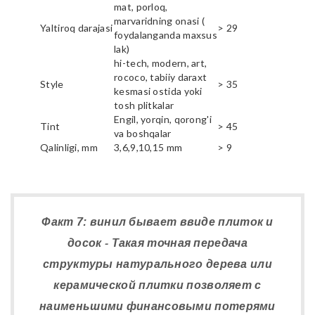
mat, porloq,
marvaridning onasi (
Yaltiroq darajasi
> 29
foydalanganda maxsus
lak)
hi-tech, modern, art,
rococo, tabiiy daraxt
Style
> 35
kesmasi ostida yoki
tosh plitkalar
Engil, yorqin, qorong'i
Tint
> 45
va boshqalar
Qalinligi, mm
3,6,9,10,15 mm
> 9
Факт 7: винил бывает ввиде плиток и
досок - Такая точная передача
структуры натурального дерева или
керамической плитки позволяет с
наименьшими финансовыми потерями