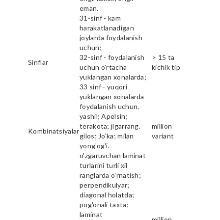
eman.
31-sinf - kam
harakatlanadigan
joylarda foydalanish
uchun;
32-sinf - foydalanish
> 15 ta
Sinflar
uchun o'rtacha
kichik tip
yuklangan xonalarda;
33 sinf - yuqori
yuklangan xonalarda
foydalanish uchun.
yashil; Apelsin;
terakota; jigarrang.
million
Kombinatsiyalar
gilos; Jo'ka; milan
variant
yong'og'i.
o'zgaruvchan laminat
turlarini turli xil
ranglarda o'rnatish;
perpendikulyar;
diagonal holatda;
pog'onali taxta;
laminat
million