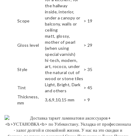
the hallway
inside, interior,
under a canopy or
Scope
> 19
balcony, walls or
ceiling
matt, glossy,
mother of pearl
Gloss level
> 29
(when using
special varnish)
hi-tech, modern,
art, rococo, under
Style
> 35
the natural cut of
wood or stone tiles
Light, Bright, Dark
Tint
> 45
and others
Thickness,
3,6,9,10,15 mm
> 9
mm