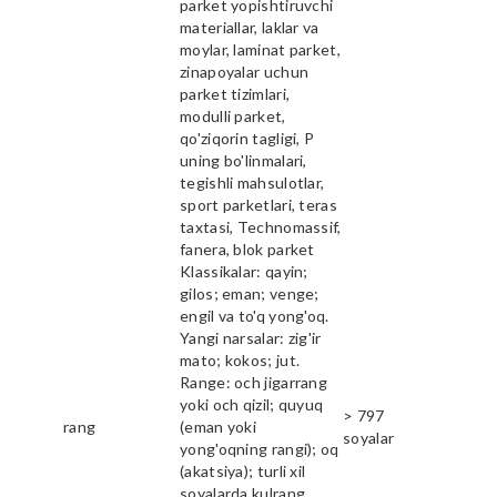
parket yopishtiruvchi
materiallar, laklar va
moylar, laminat parket,
zinapoyalar uchun
parket tizimlari,
modulli parket,
qo'ziqorin tagligi, P
uning bo'linmalari,
tegishli mahsulotlar,
sport parketlari, teras
taxtasi, Technomassif,
fanera, blok parket
Klassikalar: qayin;
gilos; eman; venge;
engil va to'q yong'oq.
Yangi narsalar: zig'ir
mato; kokos; jut.
Range: och jigarrang
yoki och qizil; quyuq
> 797
rang
(eman yoki
soyalar
yong'oqning rangi); oq
(akatsiya); turli xil
soyalarda kulrang