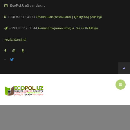
EcoPol.Uz@yandex.ru
+998 90 317 33 44
Позвонить(нажмите) | Qo'ng'iroq (bosing)
+998 90 317 33 44
Написать(нажмите) в TELEGRAM ga
yozish(bosing)