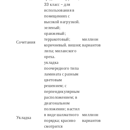
33 класс – для
использования в
помещениях с
высокой нагрузкой.
зеленый;
оранжевый;
терракотовый;
миллион
Сочетания
коричневый. вишня;
вариантов
липа; миланского
ореха.
укладка
поочередного типа
ламината с разным
цветовым
решением; с
перпендикулярным
расположением; в
диагональном
положении; настил
в виде шахматного
миллион
Укладка
порядка; красиво
вариантов
смотрится