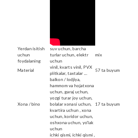
Yerdan isitish
suv uchun, barcha
uchun
turlar uchun, elektr
mix
foydalaning
uchun
vinil, kvarts vinil, PVX
Material
57 ta buyum
plitkalar, taxtalar ...
balkon / lodjiya,
hammom va hojatxona
uchun, garaj uchun,
yozgi turar joy uchun,
Xona / bino
bolalar xonasi uchun,
17 ta buyum
kvartira uchun , xona
uchun, koridor uchun,
oshxona uchun, yo'lak
uchun
ichki qismi, ichki qismi ,