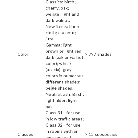
Classics: birch;
cherry; oak;
wenge; light and
dark walnut.
New items: linen
cloth; coconut;
jute.
Gamma: light
brown or light red;
Color
> 797 shades
dark (oak or walnut
color); white
(acacia); gray
colors in numerous
different shades;
beige shades.
Neutral: ash; Birch;
light alder; light
oak.
Class 31 - for use
in low traffic areas;
Class 32 - for use
in rooms with an
Classes
> 15 subspecies
average load;