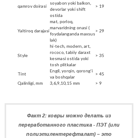
soyabon yoki balkon,
qamrov doirasi
> 19
devorlar yoki shift
ostida
mat, porloq,
marvaridning onasi (
Yaltiroq darajasi
> 29
foydalanganda maxsus
lak)
hi-tech, modern, art,
rococo, tabiiy daraxt
Style
> 35
kesmasi ostida yoki
tosh plitkalar
Engil, yorqin, qorong'i
Tint
> 45
va boshqalar
Qalinligi, mm
3,6,9,10,15 mm
> 9
Факт 2: ковры можно делать из
переработанного пластика - ПЭТ (или
полиэтилентерефталат) – это