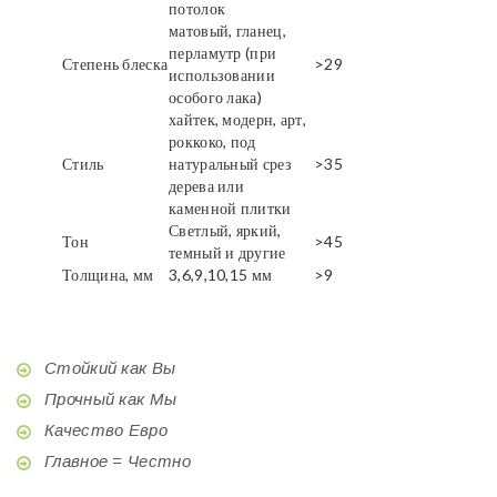
потолок
матовый, гланец,
перламутр (при
Степень блеска
>29
использовании
особого лака)
хайтек, модерн, арт,
роккоко, под
Стиль
натуральный срез
>35
дерева или
каменной плитки
Светлый, яркий,
Тон
>45
темный и другие
Толщина, мм
3,6,9,10,15 мм
>9
Стойкий как Вы
Прочный как Мы
Качество Евро
Главное = Честно