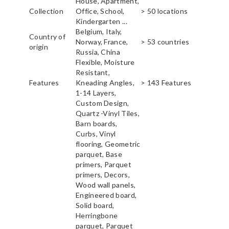
House, Apartment,
Collection
Office, School,
> 50 locations
Kindergarten ...
Belgium, Italy,
Country of
Norway, France,
> 53 countries
origin
Russia, China
Flexible, Moisture
Resistant,
Features
Kneading Angles,
> 143 Features
1-14 Layers,
Custom Design,
Quartz -Vinyl Tiles,
Barn boards,
Curbs, Vinyl
flooring, Geometric
parquet, Base
primers, Parquet
primers, Decors,
Wood wall panels,
Engineered board,
Solid board,
Herringbone
parquet, Parquet