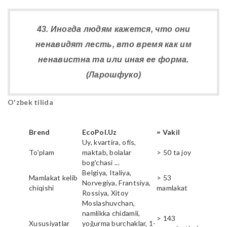
43. Иногда людям кажется, что они
ненавидят лесть, вто время как им
ненавистна та или иная ее форма.
(Ларошфуко)
O'zbek tilida
Brend
EcoPol.Uz
= Vakil
Uy, kvartira, ofis,
To'plam
maktab, bolalar
> 50 ta joy
bog'chasi ...
Belgiya, Italiya,
Mamlakat kelib
> 53
Norvegiya, Frantsiya,
chiqishi
mamlakat
Rossiya, Xitoy
Moslashuvchan,
namlikka chidamli,
> 143
Xususiyatlar
yoğurma burchaklar, 1-