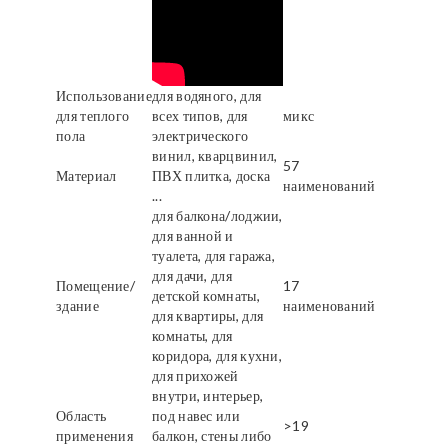
Использование
для водяного, для
для теплого
всех типов, для
микс
пола
электрического
винил, кварцвинил,
57
Материал
ПВХ плитка, доска
наименований
...
для балкона/лоджии,
для ванной и
туалета, для гаража,
для дачи, для
Помещение/
17
детской комнаты,
здание
наименований
для квартиры, для
комнаты, для
коридора, для кухни,
для прихожей
внутри, интерьер,
Область
под навес или
>19
применения
балкон, стены либо