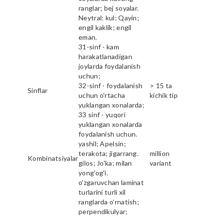
ranglar; bej soyalar.
Neytral: kul; Qayin;
engil kaklik; engil
eman.
31-sinf - kam
harakatlanadigan
joylarda foydalanish
uchun;
32-sinf - foydalanish
> 15 ta
Sinflar
uchun o'rtacha
kichik tip
yuklangan xonalarda;
33 sinf - yuqori
yuklangan xonalarda
foydalanish uchun.
yashil; Apelsin;
terakota; jigarrang.
million
Kombinatsiyalar
gilos; Jo'ka; milan
variant
yong'og'i.
o'zgaruvchan laminat
turlarini turli xil
ranglarda o'rnatish;
perpendikulyar;