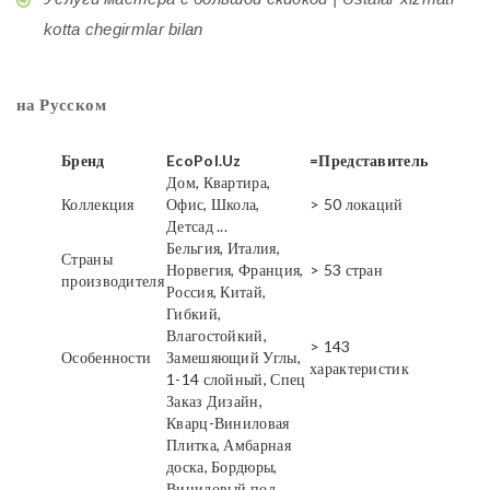
kotta chegirmlar bilan
на Русском
Бренд
EcoPol.Uz
=Представитель
Дом, Квартира,
Коллекция
Офис, Школа,
> 50 локаций
Детсад ...
Бельгия, Италия,
Страны
Норвегия, Франция,
> 53 стран
производителя
Россия, Китай,
Гибкий,
Влагостойкий,
> 143
Особенности
Замешяющий Углы,
характеристик
1-14 слойный, Спец
Заказ Дизайн,
Кварц-Виниловая
Плитка, Амбарная
доска, Бордюры,
Виниловый пол,