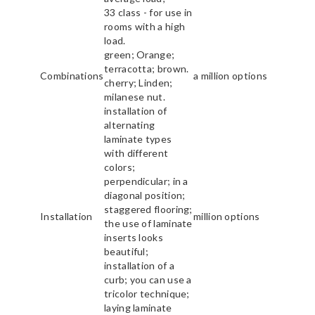
33 class - for use in
rooms with a high
load.
green; Orange;
terracotta; brown.
Combinations
a million options
cherry; Linden;
milanese nut.
installation of
alternating
laminate types
with different
colors;
perpendicular; in a
diagonal position;
staggered flooring;
Installation
million options
the use of laminate
inserts looks
beautiful;
installation of a
curb; you can use a
tricolor technique;
laying laminate