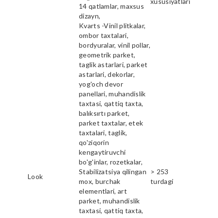
xususiyatlari
14 qatlamlar, maxsus
dizayn,
Kvarts -Vinil plitkalar,
ombor taxtalari,
bordyuralar, vinil pollar,
geometrik parket,
taglik astarlari, parket
astarlari, dekorlar,
yog'och devor
panellari, muhandislik
taxtasi, qattiq taxta,
balıksırtı parket,
parket taxtalar, etek
taxtalari, taglik,
qo'ziqorin
kengaytiruvchi
bo'g'inlar, rozetkalar,
Stabilizatsiya qilingan
> 253
Look
mox, burchak
turdagi
elementlari, art
parket, muhandislik
taxtasi, qattiq taxta,