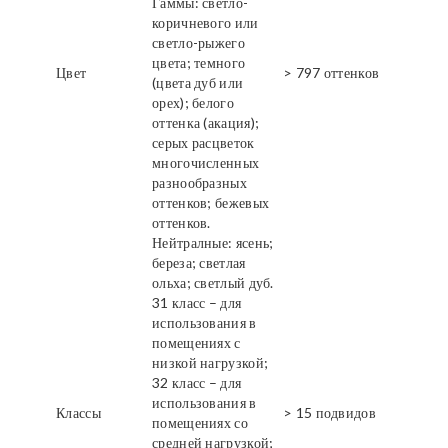
Гаммы: светло-
коричневого или
светло-рыжего
цвета; темного
Цвет
> 797 оттенков
(цвета дуб или
орех); белого
оттенка (акация);
серых расцветок
многочисленных
разнообразных
оттенков; бежевых
оттенков.
Нейтралные: ясень;
береза; светлая
ольха; светлый дуб.
31 класс – для
использования в
помещениях с
низкой нагрузкой;
32 класс – для
использования в
Классы
> 15 подвидов
помещениях со
средней нагрузкой;