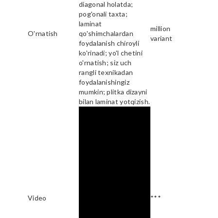
diagonal holatda;
pog'onali taxta;
laminat
million
O'rnatish
qo'shimchalardan
variant
foydalanish chiroyli
ko'rinadi; yo'l chetini
o'rnatish; siz uch
rangli texnikadan
foydalanishingiz
mumkin; plitka dizayni
bilan laminat yotqizish.
Video
***