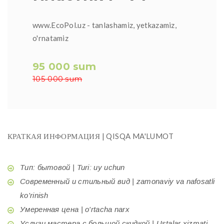
www.EcoPol.uz - tanlashamiz, yetkazamiz,
o'rnatamiz
95 000 sum
105 000 sum
КРАТКАЯ ИНФОРМАЦИЯ | QISQA MA'LUMOT
Тип: бытовой | Turi: uy uchun
Современный и стильный вид | zamonaviy va nafosatli
ko'rinish
Умеренная цена | o'rtacha narx
Услуги мастера с большой скидкой | Ustalar xizmati