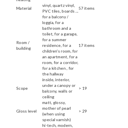
vinyl, quartz vinyl,
Material
57 items
PVC tiles, boards ...
for a balcony /
loggia, for a
bathroom and a
toilet, for a garage,
for a summer
Room /
residence, for a
17 items
building
children's room, for
an apartment, for a
room, for a corridor,
for a kitchen , for
the hallway
inside, interior,
under a canopy or
Scope
> 19
balcony, walls or
ceiling
matt, glossy,
mother of pearl
Gloss level
> 29
(when using
special varnish)
hi-tech, modern,