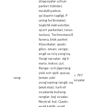
zinapoyalar uchun
parket tizimlari,
modulli parket,
qo'ziqorin tagligi, P
uning bo'linmalari,
tegishli mahsulotlar,
sport parketlari, teras
taxtasi, Technomassif,
fanera, blok parket
Klassikalar: qayin;
gilos; eman; venge;
engil va to'q yong'oq.
Yangi narsalar: zig'ir
mato; kokos; jut.
Range: och jigarrang
yoki och qizil; quyuq
> 797
rang
(eman yoki
soyalar
yong'oqning rangi); oq
(akatsiya); turli xil
soyalarda kulrang
ranglar; bej soyalar.
Neytral: kul; Qayin;
engil kaklik; engil