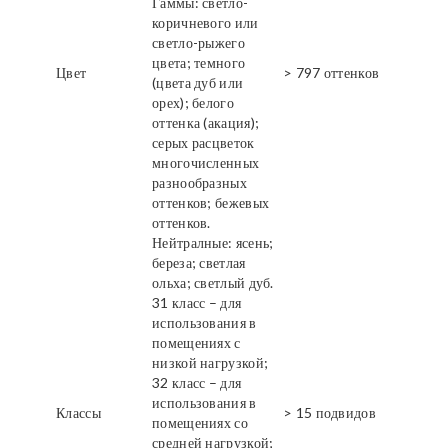
Гаммы: светло-
коричневого или
светло-рыжего
цвета; темного
Цвет
> 797 оттенков
(цвета дуб или
орех); белого
оттенка (акация);
серых расцветок
многочисленных
разнообразных
оттенков; бежевых
оттенков.
Нейтралные: ясень;
береза; светлая
ольха; светлый дуб.
31 класс – для
использования в
помещениях с
низкой нагрузкой;
32 класс – для
использования в
Классы
> 15 подвидов
помещениях со
средней нагрузкой;