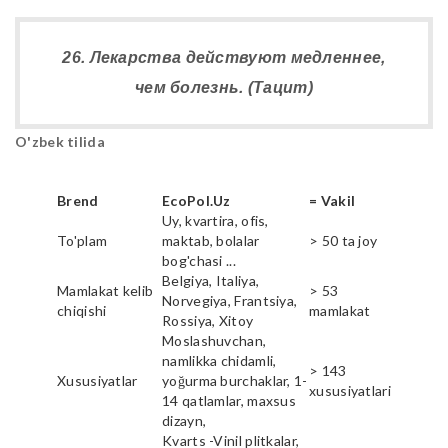
26. Лекарства действуют медленнее,
чем болезнь. (Тацит)
O'zbek tilida
Brend
EcoPol.Uz
= Vakil
Uy, kvartira, ofis,
To'plam
maktab, bolalar
> 50 ta joy
bog'chasi ...
Belgiya, Italiya,
Mamlakat kelib
> 53
Norvegiya, Frantsiya,
chiqishi
mamlakat
Rossiya, Xitoy
Moslashuvchan,
namlikka chidamli,
> 143
Xususiyatlar
yoğurma burchaklar, 1-
xususiyatlari
14 qatlamlar, maxsus
dizayn,
Kvarts -Vinil plitkalar,