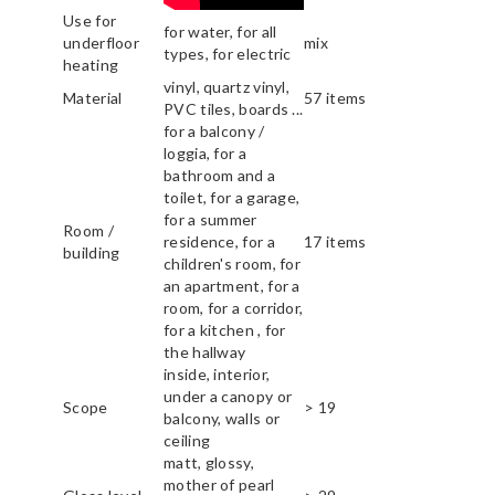
Use for
for water, for all
underfloor
mix
types, for electric
heating
vinyl, quartz vinyl,
Material
57 items
PVC tiles, boards ...
for a balcony /
loggia, for a
bathroom and a
toilet, for a garage,
for a summer
Room /
residence, for a
17 items
building
children's room, for
an apartment, for a
room, for a corridor,
for a kitchen , for
the hallway
inside, interior,
under a canopy or
Scope
> 19
balcony, walls or
ceiling
matt, glossy,
mother of pearl