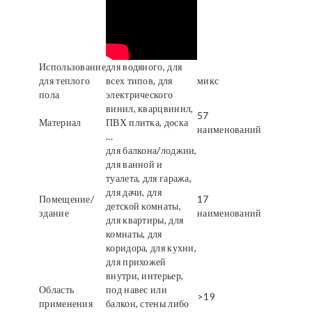
Использование
для водяного, для
для теплого
всех типов, для
микс
пола
электрического
винил, кварцвинил,
57
Материал
ПВХ плитка, доска
наименований
...
для балкона/лоджии,
для ванной и
туалета, для гаража,
для дачи, для
Помещение/
17
детской комнаты,
здание
наименований
для квартиры, для
комнаты, для
коридора, для кухни,
для прихожей
внутри, интерьер,
Область
под навес или
>19
применения
балкон, стены либо