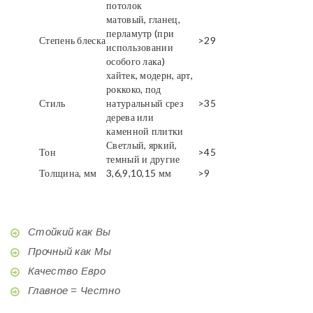
потолок
матовый, гланец,
перламутр (при
Степень блеска
>29
использовании
особого лака)
хайтек, модерн, арт,
роккоко, под
Стиль
натуральный срез
>35
дерева или
каменной плитки
Светлый, яркий,
Тон
>45
темный и другие
Толщина, мм
3,6,9,10,15 мм
>9
Стойкий как Вы
Прочный как Мы
Качество Евро
Главное = Честно