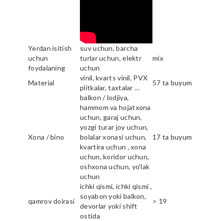
Yerdan isitish
suv uchun, barcha
uchun
turlar uchun, elektr
mix
foydalaning
uchun
vinil, kvarts vinil, PVX
Material
57 ta buyum
plitkalar, taxtalar ...
balkon / lodjiya,
hammom va hojatxona
uchun, garaj uchun,
yozgi turar joy uchun,
Xona / bino
bolalar xonasi uchun,
17 ta buyum
kvartira uchun , xona
uchun, koridor uchun,
oshxona uchun, yo'lak
uchun
ichki qismi, ichki qismi ,
soyabon yoki balkon,
qamrov doirasi
> 19
devorlar yoki shift
ostida