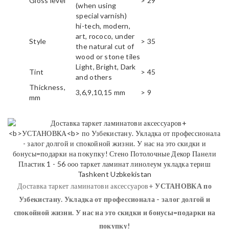
Gloss level
> 29
(when using
special varnish)
hi-tech, modern,
art, rococo, under
Style
> 35
the natural cut of
wood or stone tiles
Light, Bright, Dark
Tint
> 45
and others
Thickness,
3,6,9,10,15 mm
> 9
mm
Доставка таркет ламинатови аксессуаров+
УСТАНОВКА
по
Узбекистану. Укладка от профессионала - залог долгой и
спокойной жизни. У нас на это скидки и бонусы=подарки на
покупку!