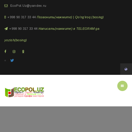
EcoPol.Uz@yandex.ru
+998 90 317 33 44
Позвонить(нажмите) | Qo'ng'iroq (bosing)
+998 90 317 33 44
Написать(нажмите) в TELEGRAM ga
yozish(bosing)