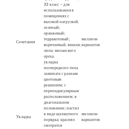
33 класс – для
использования в
помещениях с
высокой нагрузкой.
зеленый;
оранжевый;
терракотовый;
миллион
Сочетания
коричневый. вишня;
вариантов
липа; миланского
ореха.
укладка
поочередного типа
ламината с разным
цветовым
решением; с
перпендикулярным
расположением; в
диагональном
положении; настил
в виде шахматного
миллион
Укладка
порядка; красиво
вариантов
смотрится