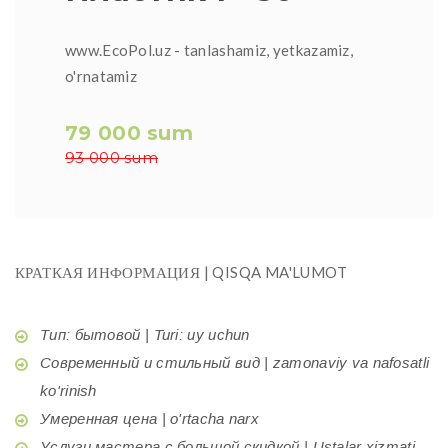
www.EcoPol.uz - tanlashamiz, yetkazamiz,
o'rnatamiz
79 000 sum
93 000 sum
КРАТКАЯ ИНФОРМАЦИЯ | QISQA MA'LUMOT
Тип: бытовой | Turi: uy uchun
Современный и стильный вид | zamonaviy va nafosatli
ko'rinish
Умеренная цена | o'rtacha narx
Услуги мастера с большой скидкой | Ustalar xizmati