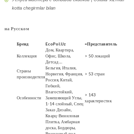
kotta chegirmlar bilan
на Русском
Бренд
EcoPol.Uz
=Представитель
Дом, Квартира,
Коллекция
Офис, Школа,
> 50 локаций
Детсад ...
Бельгия, Италия,
Страны
Норвегия, Франция,
> 53 стран
производителя
Россия, Китай,
Гибкий,
Влагостойкий,
> 143
Особенности
Замешяющий Углы,
характеристик
1-14 слойный, Спец
Заказ Дизайн,
Кварц-Виниловая
Плитка, Амбарная
доска, Бордюры,
Виниловый пол,