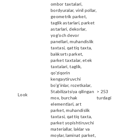
ombor taxtalari,
bordyuralar, vinil pollar,
geometrik parket,
taglik astarlari, parket
astarlari, dekorlar,
yog'och devor
panellari, muhandislik
taxtasi, qattiq taxta,
balıksırtı parket,
parket taxtalar, etek
taxtalari, taglik,
qo'ziqorin
kengaytiruvchi
bo'g'inlar, rozetkalar,
Stabilizatsiya qilingan
> 253
Look
mox, burchak
turdagi
elementlari, art
parket, muhandislik
taxtasi, qattiq taxta,
parket yopishtiruvchi
materiallar, laklar va
moylar, laminat parket,