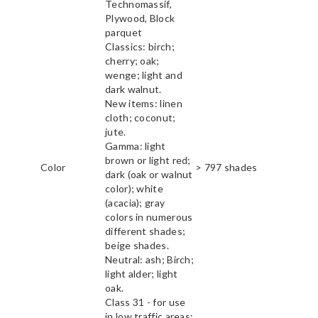
Technomassif,
Plywood, Block
parquet
Classics: birch;
cherry; oak;
wenge; light and
dark walnut.
New items: linen
cloth; coconut;
jute.
Gamma: light
brown or light red;
Color
> 797 shades
dark (oak or walnut
color); white
(acacia); gray
colors in numerous
different shades;
beige shades.
Neutral: ash; Birch;
light alder; light
oak.
Class 31 - for use
in low traffic areas;