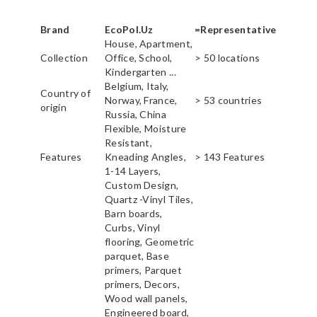
Brand
EcoPol.Uz
=Representative
House, Apartment,
Collection
Office, School,
> 50 locations
Kindergarten ...
Belgium, Italy,
Country of
Norway, France,
> 53 countries
origin
Russia, China
Flexible, Moisture
Resistant,
Features
Kneading Angles,
> 143 Features
1-14 Layers,
Custom Design,
Quartz -Vinyl Tiles,
Barn boards,
Curbs, Vinyl
flooring, Geometric
parquet, Base
primers, Parquet
primers, Decors,
Wood wall panels,
Engineered board,