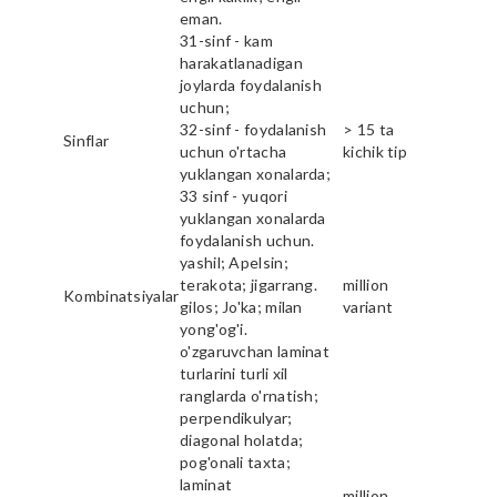
eman.
31-sinf - kam
harakatlanadigan
joylarda foydalanish
uchun;
32-sinf - foydalanish
> 15 ta
Sinflar
uchun o'rtacha
kichik tip
yuklangan xonalarda;
33 sinf - yuqori
yuklangan xonalarda
foydalanish uchun.
yashil; Apelsin;
terakota; jigarrang.
million
Kombinatsiyalar
gilos; Jo'ka; milan
variant
yong'og'i.
o'zgaruvchan laminat
turlarini turli xil
ranglarda o'rnatish;
perpendikulyar;
diagonal holatda;
pog'onali taxta;
laminat
million