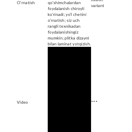
O'rnatish
qo'shimchalardan
variant
foydalanish chiroyli
ko'rinadi; yo'l chetini
o'rnatish; siz uch
rangli texnikadan
foydalanishingiz
mumkin; plitka dizayni
bilan laminat yotqizish.
Video
***