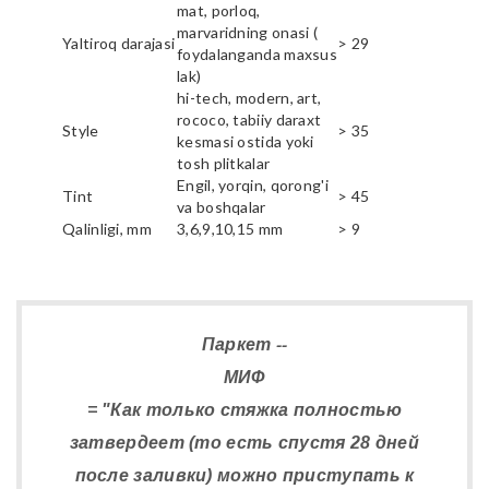
mat, porloq,
marvaridning onasi (
Yaltiroq darajasi
> 29
foydalanganda maxsus
lak)
hi-tech, modern, art,
rococo, tabiiy daraxt
Style
> 35
kesmasi ostida yoki
tosh plitkalar
Engil, yorqin, qorong'i
Tint
> 45
va boshqalar
Qalinligi, mm
3,6,9,10,15 mm
> 9
Паркет --
МИФ
= "Как только стяжка полностью
затвердеет (то есть спустя 28 дней
после заливки) можно приступать к