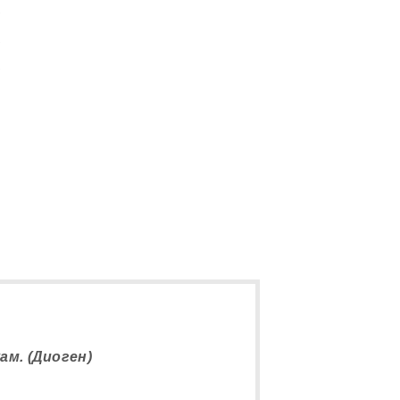
9
5
5
м. (Диоген)