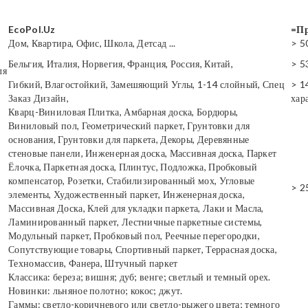
EcoPol.Uz
=Пр
Дом, Квартира, Офис, Школа, Детсад ...
> 5
Бельгия, Италия, Норвегия, Франция, Россия, Китай,
> 5
ля
Гибкий, Влагостойкий, Замешяющий Углы, 1-14 слойный, Спец
> 1
Заказ Дизайн,
хар
Кварц-Виниловая Плитка, Амбарная доска, Бордюры,
Виниловый пол, Геометрический паркет, Грунтовки для
основания, Грунтовки для паркета, Декоры, Деревянные
стеновые панели, Инженерная доска, Массивная доска, Паркет
Ёлочка, Паркетная доска, Плинтус, Подложка, Пробковый
компенсатор, Розетки, Стабилизированный мох, Угловые
> 2
элементы, Художественный паркет, Инженерная доска,
Массивная Доска, Клей для укладки паркета, Лаки и Масла,
Ламинированный паркет, Лестничные паркетные системы,
Модульный паркет, Пробковый пол, Реечные перегородки,
Сопутствующие товары, Спортивный паркет, Террасная доска,
Техномассив, Фанера, Штучный паркет
Классика: береза; вишня; дуб; венге; светлый и темный орех.
Новинки: льняное полотно; кокос; джут.
Гаммы: светло-коричневого или светло-рыжего цвета; темного