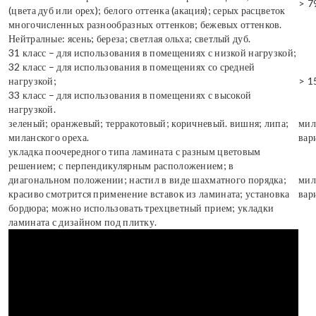
> 7
(цвета дуб или орех); белого оттенка (акация); серых расцветок
многочисленных разнообразных оттенков; бежевых оттенков.
Нейтралные: ясень; береза; светлая ольха; светлый дуб.
31 класс – для использования в помещениях с низкой нагрузкой;
32 класс – для использования в помещениях со средней
нагрузкой;
> 1
33 класс – для использования в помещениях с высокой
нагрузкой.
зеленый; оранжевый; терракотовый; коричневый. вишня; липа;
мил
миланского ореха.
вар
укладка поочередного типа ламината с разным цветовым
решением; с перпендикулярным расположением; в
диагональном положении; настил в виде шахматного порядка;
мил
красиво смотрится применение вставок из ламината; установка
вар
бордюра; можно использовать трехцветный прием; укладки
ламината с дизайном под плитку.