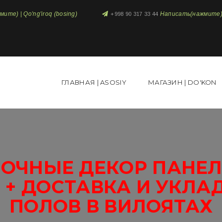
те) | Qo'ng'iroq (bosing)
Написать(нажмите) 
+998 90 317 33 44
ГЛАВНАЯ | ASOSIY
МАГАЗИН | DO'KON
ОЧНЫЕ ДЕКОР ПАНЕЛИ
 + ДОСТАВКА И УКЛА
ПОЛОВ В ВИЛОЯТАХ