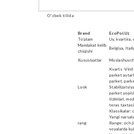
O'zbek tilida
Brend
EcoPol.Uz
To'plam
Uy, kvartira, 
Mamlakat kelib
Belgiya, Ital
chiqishi
Xususiyatlar
Moslashuvcha
Kvarts -Vinil 
parket astarl
parket, parke
Look
Stabilizatsiy
parket yopish
tizimlari, mod
teras taxtas
Klassikalar: 
Yangi narsala
rang
Range: och ji
soyalarda kul