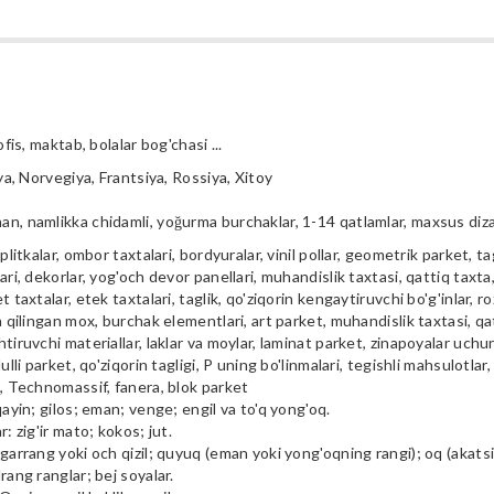
ofis, maktab, bolalar bog'chasi ...
iya, Norvegiya, Frantsiya, Rossiya, Xitoy
n, namlikka chidamli, yoğurma burchaklar, 1-14 qatlamlar, maxsus diz
plitkalar, ombor taxtalari, bordyuralar, vinil pollar, geometrik parket, tag
ari, dekorlar, yog'och devor panellari, muhandislik taxtasi, qattiq taxta, 
t taxtalar, etek taxtalari, taglik, qo'ziqorin kengaytiruvchi bo'g'inlar, ro
a qilingan mox, burchak elementlari, art parket, muhandislik taxtasi, qa
tiruvchi materiallar, laklar va moylar, laminat parket, zinapoyalar uchu
ulli parket, qo'ziqorin tagligi, P uning bo'linmalari, tegishli mahsulotlar,
i, Technomassif, fanera, blok parket
qayin; gilos; eman; venge; engil va to'q yong'oq.
r: zig'ir mato; kokos; jut.
garrang yoki och qizil; quyuq (eman yoki yong'oqning rangi); oq (akatsiya
rang ranglar; bej soyalar.