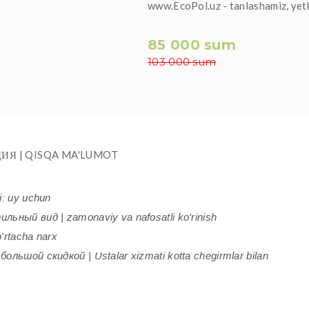
www.EcoPol.uz - tanlashamiz, yet
85 000 sum
103 000 sum
ИЯ | QISQA MA'LUMOT
i: uy uchun
ьный вид | zamonaviy va nafosatli ko'rinish
'rtacha narx
ольшой скидкой | Ustalar xizmati kotta chegirmlar bilan