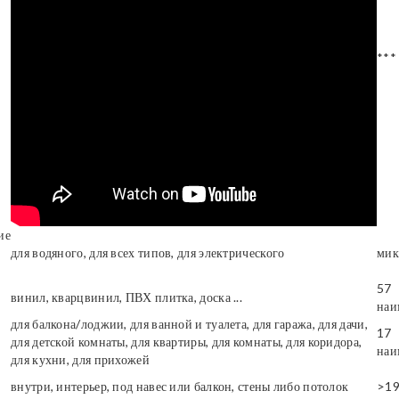
***
ие
для водяного, для всех типов, для электрического
мик
57
винил, кварцвинил, ПВХ плитка, доска ...
наи
для балкона/лоджии, для ванной и туалета, для гаража, для дачи,
17
для детской комнаты, для квартиры, для комнаты, для коридора,
наи
для кухни, для прихожей
внутри, интерьер, под навес или балкон, стены либо потолок
>1