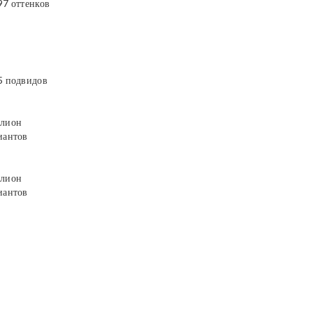
97 оттенков
5 подвидов
лион
иантов
лион
иантов