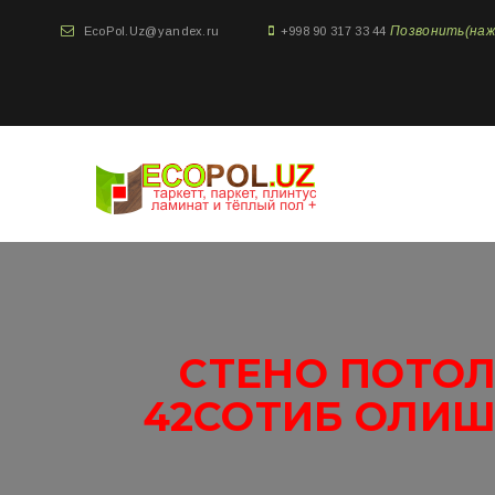
Позвонить(нажми
EcoPol.Uz@yandex.ru
+998 90 317 33 44
СТЕНО ПОТОЛ
42СОТИБ ОЛИШ