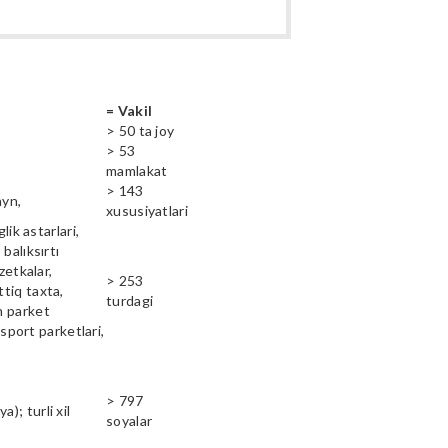
= Vakil
> 50 ta joy
> 53
mamlakat
> 143
ayn,
xususiyatlari
lik astarlari,
balıksırtı
zetkalar,
> 253
ttiq taxta,
turdagi
n parket
 sport parketlari,
> 797
); turli xil
soyalar