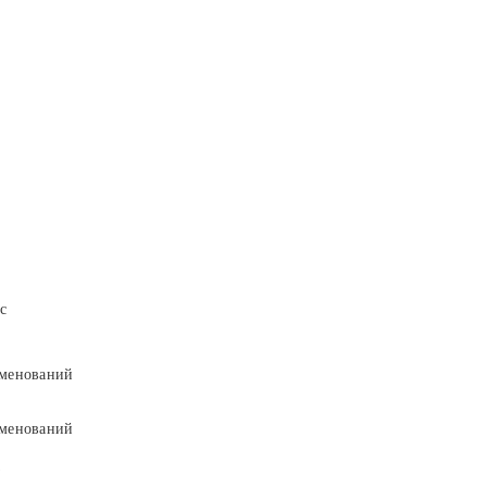
с
менований
менований
9