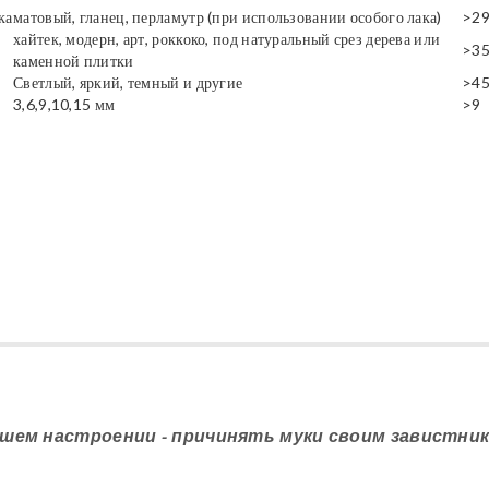
ка
матовый, гланец, перламутр (при использовании особого лака)
>2
хайтек, модерн, арт, роккоко, под натуральный срез дерева или
>3
каменной плитки
Светлый, яркий, темный и другие
>4
3,6,9,10,15 мм
>9
шем настроении - причинять муки своим завистника